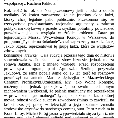
współpracę z Ruchem Palikota.
Rok 2012 to rok dla Nas przełomowy jeśli chodzi o odbiór
medialny. W końcu zauważono, że nie jesteśmy ekipą ludzi,
którzy chcą legalnie palić publicznie. Przekonano się, że
rzeczywiście przedstawiamy racjonalne argumenty z zakresu
polityki narkotykowej a przede wszystkim potrafimy powiedzieć
prawdziwie jak to wygląda w źródle problemu. Zaraz po
tegorocznym Marszu Wyzwolenia Konopi w Warszawie, do
programu „Pytanie na śniadanie”został zaproszony nasz działacz,
Jakub Szpak, reprezentował tę grupę ludzi, która ze
względów
zdrowotnych
konsumuje „trawkę”. Cała audycja przeszła tego dnia do historii i
spowodowała wielki skandal w show biznesie, jednak nie za
sprawą Jakuba, lecz z innego względu. Przed rozpoczęciem
prowadząca program, pani Agnieszka Szulim, przyznała
Jakubowi, że sama popala ganje od 15 lat, treść tej rozmowy
powtórzył na antenie Mariusz Jędrzejko z Mazowieckiego
Centrum Profilaktyki.Uzależnień. My, jako Wolne Konopie,
możemy mu jednak podziękować, bo swoim niechlubnym
zachowaniem uwidocznił, że palenie marihuany nie przeszkadza
w prowadzeniu „normalnego” życia, ba, dziennikarka, o której
mowa, odnosi wielkie sukcesy zawodowe (mimo to zawiesili na
krótki czas jej pracę w telewizji) a jego działanie zmusiło
środowisko artystów do swoistego coming outu. Paru z nich m.in
Kora, Liroy, Michał Piróg jasno wypowiedziało się za tym iż nie
można prowadzić obecnej polityki narkotykowej w taki sposób