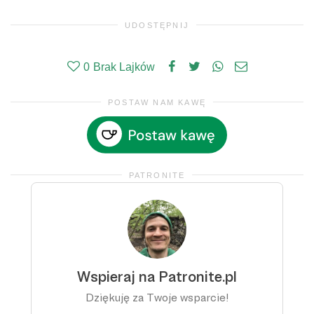
UDOSTĘPNIJ
0
Brak Lajków
POSTAW NAM KAWĘ
PATRONITE