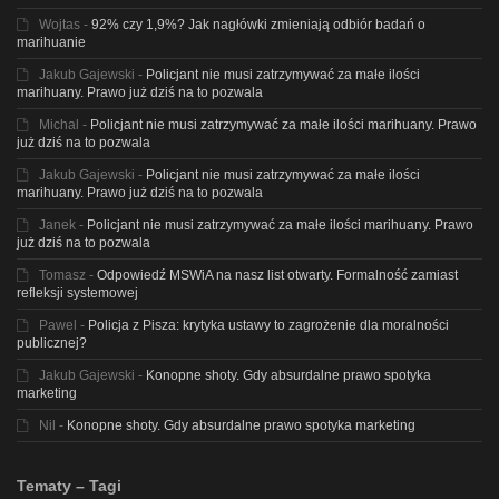
Wojtas
-
92% czy 1,9%? Jak nagłówki zmieniają odbiór badań o
marihuanie
Jakub Gajewski
-
Policjant nie musi zatrzymywać za małe ilości
marihuany. Prawo już dziś na to pozwala
Michal
-
Policjant nie musi zatrzymywać za małe ilości marihuany. Prawo
już dziś na to pozwala
Jakub Gajewski
-
Policjant nie musi zatrzymywać za małe ilości
marihuany. Prawo już dziś na to pozwala
Janek
-
Policjant nie musi zatrzymywać za małe ilości marihuany. Prawo
już dziś na to pozwala
Tomasz
-
Odpowiedź MSWiA na nasz list otwarty. Formalność zamiast
refleksji systemowej
Pawel
-
Policja z Pisza: krytyka ustawy to zagrożenie dla moralności
publicznej?
Jakub Gajewski
-
Konopne shoty. Gdy absurdalne prawo spotyka
marketing
Nil
-
Konopne shoty. Gdy absurdalne prawo spotyka marketing
Tematy – Tagi