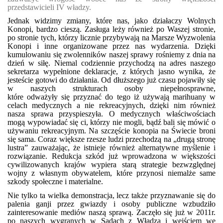
przedstawicieli IV władzy.
Jednak widzimy zmiany, które nas, jako działaczy Wolnych
Konopi, bardzo cieszą. Zasługa leży również po Waszej stronie,
po stronie tych, którzy licznie przybywają na Marsze Wyzwolenia
Konopi i inne organizowane przez nas wydarzenia. Dzięki
kumulowaniu się zwolenników naszej sprawy rośniemy z dnia na
dzień w siłę. Niemal codziennie przychodzą na adres naszego
sekretarza wypełnione deklaracje, z których jasno wynika, że
jesteście gotowi do działania. Od dłuższego już czasu pojawiły się
w naszych strukturach osoby niepełnosprawne,
które odważyły się przyznać do tego iż używają marihuany w
celach medycznych a nie rekreacyjnych, dzięki nim również
nasza sprawa przyspieszyła. O medycznych właściwościach
mogą wypowiadać się ci, którzy nie mogli, bądź bali się mówić o
używaniu rekreacyjnym. Na szczęście konopia na Świecie broni
się sama. Coraz większe rzesze ludzi przechodzą na „drugą stronę
lustra” zauważając, że istnieje również alternatywne myślenie i
rozwiązanie. Redukcja szkód już wprowadzona w większości
cywilizowanych krajów wypiera starą strategie bezwzględnej
wojny z własnym obywatelem, które przynosi niemalże same
szkody społeczne i materialne.
Nie tylko ta wielka demonstracja, lecz także przyznawanie się do
palenia ganji przez gwiazdy i osoby publiczne wzbudziło
zainteresowanie mediów naszą sprawą. Zaczęło się już w 2011r.
po naszych wygranych w Sądach z Władzą i wejściem we