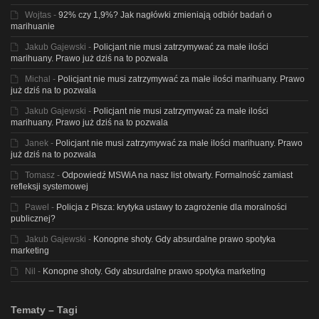
Wojtas
-
92% czy 1,9%? Jak nagłówki zmieniają odbiór badań o
marihuanie
Jakub Gajewski
-
Policjant nie musi zatrzymywać za małe ilości
marihuany. Prawo już dziś na to pozwala
Michal
-
Policjant nie musi zatrzymywać za małe ilości marihuany. Prawo
już dziś na to pozwala
Jakub Gajewski
-
Policjant nie musi zatrzymywać za małe ilości
marihuany. Prawo już dziś na to pozwala
Janek
-
Policjant nie musi zatrzymywać za małe ilości marihuany. Prawo
już dziś na to pozwala
Tomasz
-
Odpowiedź MSWiA na nasz list otwarty. Formalność zamiast
refleksji systemowej
Pawel
-
Policja z Pisza: krytyka ustawy to zagrożenie dla moralności
publicznej?
Jakub Gajewski
-
Konopne shoty. Gdy absurdalne prawo spotyka
marketing
Nil
-
Konopne shoty. Gdy absurdalne prawo spotyka marketing
Tematy – Tagi