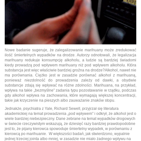
Nowe badanie sugeruje, że zalegalizowanie marihuany może zredukować
ilość śmiertelnych wypadków na drodze. Autorzy odnotowali, że legalizacja
marihuany redukuje konsumpcję alkoholu, a ludzie są bardziej świadomi
kiedy prowadzą pod wpływem marihuany niż pod wpływem alkoholu. Która
substancja jest więc właściwie bardziej groźna na drodze?
Alkohol, nawet nie
ma porównania. Ciężko jest w zasadzie porównać alkohol z marihuaną,
ponieważ niezdolność do prowadzenia zależy od dawki, a obydwie
substancje zdają się wpływać na różne zdolności. Marihuana, na przykład,
wpływa na takie „bezmyślne” zadania typu pozostawanie w rządku, podczas
gdy alkohol wpływa na zachowania, które wymagają większej koncentracji,
takie jak krzyczenie na pieszych albo zauważanie znaków stopu.
Jednakże, psychiatra z Yale, Richard Sewell, przyjrzał się literatura
akademickiej na temat prowadzenia „pod wpływem” i odkrył, że alkohol jest o
wiele bardziej niebezpieczny. Dane zebrane na temat wypadków drogowych
w świecie rzeczywistym wskazują, że dziesięć razy bardziej prawdopodobne
jest to, że pijany kierowca spowoduje śmiertelny wypadek, w porównaniu z
kierowcą po marihuanie. W większości badań, jak stwierdzono, wypalnie
jednej trzeciej jointa albo mniej, w zasadzie nie miało żadnego wpływu na