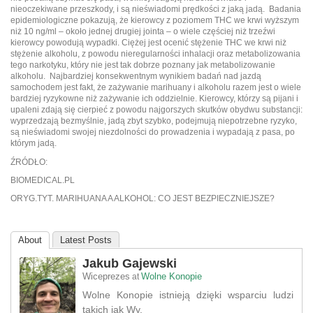
nieoczekiwane przeszkody, i są nieświadomi prędkości z jaką jadą. Badania
epidemiologiczne pokazują, że kierowcy z poziomem THC we krwi wyższym
niż 10 ng/ml – około jednej drugiej jointa – o wiele częściej niż trzeźwi
kierowcy powodują wypadki. Ciężej jest ocenić stężenie THC we krwi niż
stężenie alkoholu, z powodu nieregularności inhalacji oraz metabolizowania
tego narkotyku, który nie jest tak dobrze poznany jak metabolizowanie
alkoholu. Najbardziej konsekwentnym wynikiem badań nad jazdą
samochodem jest fakt, że zażywanie marihuany i alkoholu razem jest o wiele
bardziej ryzykowne niż zażywanie ich oddzielnie. Kierowcy, którzy są pijani i
upaleni zdają się cierpieć z powodu najgorszych skutków obydwu substancji:
wyprzedzają bezmyślnie, jadą zbyt szybko, podejmują niepotrzebne ryzyko,
są nieświadomi swojej niezdolności do prowadzenia i wypadają z pasa, po
którym jadą.
ŹRÓDŁO:
BIOMEDICAL.PL
ORYG.TYT. MARIHUANA A ALKOHOL: CO JEST BEZPIECZNIEJSZE?
About
Latest Posts
Jakub Gajewski
Wiceprezes
Wolne Konopie
at
Wolne Konopie istnieją dzięki wsparciu ludzi
takich jak Wy.