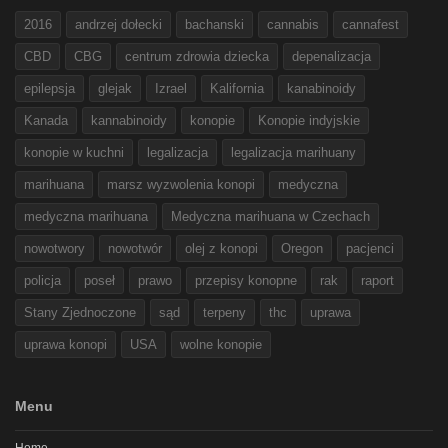
2016
andrzej dołecki
bachanski
cannabis
cannafest
CBD
CBG
centrum zdrowia dziecka
depenalizacja
epilepsja
glejak
Izrael
Kalifornia
kanabinoidy
Kanada
kannabinoidy
konopie
Konopie indyjskie
konopie w kuchni
legalizacja
legalizacja marihuany
marihuana
marsz wyzwolenia konopi
medyczna
medyczna marihuana
Medyczna marihuana w Czechach
nowotwory
nowotwór
olej z konopi
Oregon
pacjenci
policja
poseł
prawo
przepisy konopne
rak
raport
Stany Zjednoczone
sąd
terpeny
thc
uprawa
uprawa konopi
USA
wolne konopie
Menu