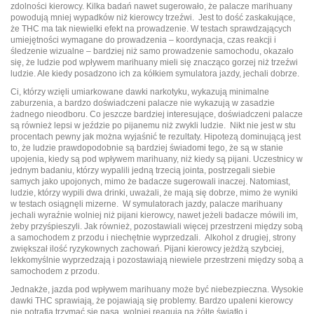
zdolności kierowcy. Kilka badań nawet sugerowało, że palacze marihuany
powodują mniej wypadków niż kierowcy trzeźwi. Jest to dość zaskakujące,
że THC ma tak niewielki efekt na prowadzenie. W testach sprawdzających
umiejętności wymagane do prowadzenia – koordynacja, czas reakcji i
śledzenie wizualne – bardziej niż samo prowadzenie samochodu, okazało
się, że ludzie pod wpływem marihuany mieli się znacząco gorzej niż trzeźwi
ludzie. Ale kiedy posadzono ich za kółkiem symulatora jazdy, jechali dobrze.
Ci, którzy wzięli umiarkowane dawki narkotyku, wykazują minimalne
zaburzenia, a bardzo doświadczeni palacze nie wykazują w zasadzie
żadnego nieodboru. Co jeszcze bardziej interesujące, doświadczeni palacze
są również lepsi w jeździe po pijanemu niż zwykli ludzie. Nikt nie jest w stu
procentach pewny jak można wyjaśnić te rezultaty. Hipotezą dominującą jest
to, że ludzie prawdopodobnie są bardziej świadomi tego, że są w stanie
upojenia, kiedy są pod wpływem marihuany, niż kiedy są pijani. Uczestnicy w
jednym badaniu, którzy wypalili jedną trzecią jointa, postrzegali siebie
samych jako upojonych, mimo że badacze sugerowali inaczej. Natomiast,
ludzie, którzy wypili dwa drinki, uważali, że mają się dobrze, mimo że wyniki
w testach osiągnęli mizerne. W symulatorach jazdy, palacze marihuany
jechali wyraźnie wolniej niż pijani kierowcy, nawet jeżeli badacze mówili im,
żeby przyśpieszyli. Jak również, pozostawiali więcej przestrzeni między sobą
a samochodem z przodu i niechętnie wyprzedzali. Alkohol z drugiej, strony
zwiększał ilość ryzykownych zachowań. Pijani kierowcy jeżdżą szybciej,
lekkomyślnie wyprzedzają i pozostawiają niewiele przestrzeni między sobą a
samochodem z przodu.
Jednakże, jazda pod wpływem marihuany może być niebezpieczna. Wysokie
dawki THC sprawiają, że pojawiają się problemy. Bardzo upaleni kierowcy
nie potrafią trzymać się pasa, wolniej reagują na żółte światło i