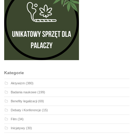
Kategorie
Aktywizm
(380)
Badania naukowe
(199)
Benefity legalizacji
(69)
Debaty i Konferencje
(15)
Film
(34)
Inicjatywy
(30)