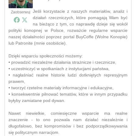
Jeśli korzystacie z naszych materiałów, analiz i
Zaobserwuj
działań rzeczniczych, które pomagają Wam być
na bieżąco z tym, co naprawdę dzieje się wokół
polityki konopnej w Polsce, rozważcie regularne wsparcie
naszej działalności poprzez portal BuyCoffe (Wolne Konopie)
lub Patronite (mnie osobiście).
Dzięki wsparciu społeczności możemy:
• prowadzić niezależne działania strażnicze i rzecznicze,
• uczestniczyć w spotkaniach z instytucjami państwa,
• nagłaśniać realne historie ludzi dotkniętych represyjnym
prawem,
• tworzyć rzetelne materiały informacyjne i edukacyjne,
• konsekwentnie pilnować tematów, które w innym przypadku
byłyby zamiatane pod dywan.
Nawet niewielkie, comiesięczne wsparcie ma realne
znaczenie - to ono pozwala nam działać niezależnie i
długofalowo, bez kompromisów i bez podporządkowywania
się politycznym narracjom.