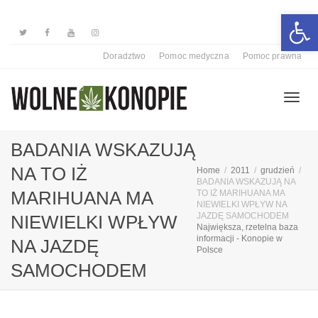
Otwórz 
Doradztwo
Pomoc medyczna
Pomoc prawna
Przełą
BADANIA WSKAZUJĄ
NA TO IŻ
Home
2011
grudzień
BADANIA WSKAZUJĄ NA
nawiga
MARIHUANA MA
TO IŻ MARIHUANA MA
NIEWIELKI WPŁYW NA
JAZDĘ SAMOCHODEM
NIEWIELKI WPŁYW
Największa, rzetelna baza
informacji - Konopie w
NA JAZDĘ
Polsce
SAMOCHODEM