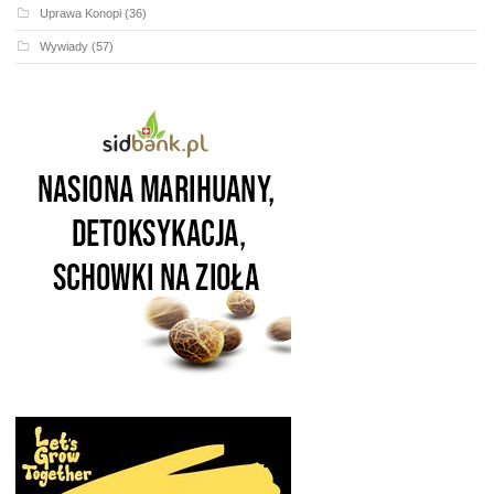
Uprawa Konopi
(36)
Wywiady
(57)