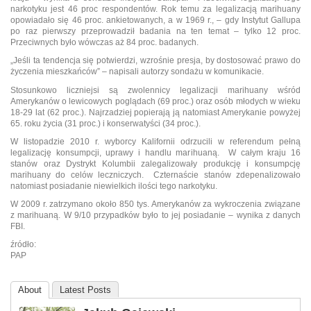
narkotyku jest 46 proc respondentów. Rok temu za legalizacją marihuany
opowiadało się 46 proc. ankietowanych, a w 1969 r., – gdy Instytut Gallupa
po raz pierwszy przeprowadził badania na ten temat – tylko 12
proc.
Przeciwnych było wówczas aż 84 proc. badanych.
„Jeśli ta tendencja się potwierdzi, wzrośnie presja, by dostosować prawo do
życzenia mieszkańców” – napisali autorzy sondażu w komunikacie.
Stosunkowo liczniejsi są zwolennicy legalizacji marihuany wśród
Amerykanów o lewicowych poglądach (69 proc.) oraz osób młodych w wieku
18-29 lat (62 proc.). Najrzadziej popierają ją natomiast Amerykanie powyżej
65. roku życia (31 proc.) i konserwatyści (34 proc.).
W listopadzie 2010 r. wyborcy Kalifornii odrzucili w referendum pełną
legalizację konsumpcji, uprawy i handlu marihuaną. W całym kraju 16
stanów oraz Dystrykt Kolumbii zalegalizowały produkcję i konsumpcję
marihuany do celów leczniczych. Czternaście stanów zdepenalizowało
natomiast posiadanie niewielkich ilości tego narkotyku.
W 2009 r. zatrzymano około 850 tys. Amerykanów za wykroczenia związane
z marihuaną. W 9/10 przypadków było to jej posiadanie – wynika z danych
FBI.
źródło:
PAP
About
Latest Posts