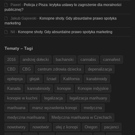
Pawel
-
Policja z Pisza: krytyka ustawy to zagrożenie dla moralności
publicznej?
Jakub Gajewski
-
Konopne shoty. Gdy absurdalne prawo spotyka
marketing
Nil
-
Konopne shoty. Gdy absurdalne prawo spotyka marketing
Tematy – Tagi
2016
andrzej dołecki
bachanski
cannabis
cannafest
CBD
CBG
centrum zdrowia dziecka
depenalizacja
epilepsja
glejak
Izrael
Kalifornia
kanabinoidy
Kanada
kannabinoidy
konopie
Konopie indyjskie
konopie w kuchni
legalizacja
legalizacja marihuany
marihuana
marsz wyzwolenia konopi
medyczna
medyczna marihuana
Medyczna marihuana w Czechach
nowotwory
nowotwór
olej z konopi
Oregon
pacjenci