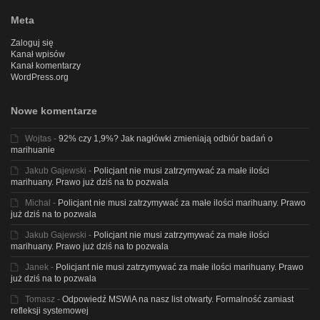
Meta
Zaloguj się
Kanał wpisów
Kanał komentarzy
WordPress.org
Nowe komentarze
Wojtas
-
92% czy 1,9%? Jak nagłówki zmieniają odbiór badań o
marihuanie
Jakub Gajewski
-
Policjant nie musi zatrzymywać za małe ilości
marihuany. Prawo już dziś na to pozwala
Michal
-
Policjant nie musi zatrzymywać za małe ilości marihuany. Prawo
już dziś na to pozwala
Jakub Gajewski
-
Policjant nie musi zatrzymywać za małe ilości
marihuany. Prawo już dziś na to pozwala
Janek
-
Policjant nie musi zatrzymywać za małe ilości marihuany. Prawo
już dziś na to pozwala
Tomasz
-
Odpowiedź MSWiA na nasz list otwarty. Formalność zamiast
refleksji systemowej