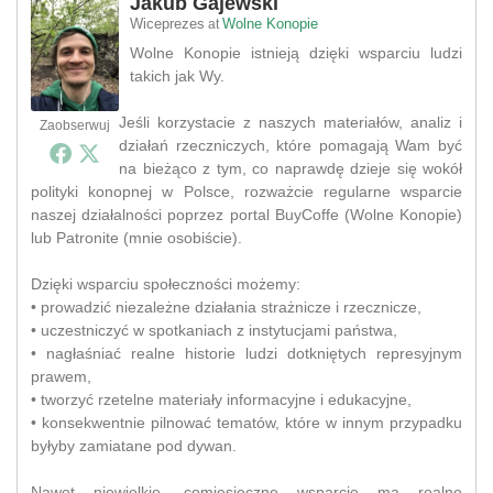
Jakub Gajewski
Wiceprezes
Wolne Konopie
at
Wolne Konopie istnieją dzięki wsparciu ludzi
takich jak Wy.
Jeśli korzystacie z naszych materiałów, analiz i
Zaobserwuj
działań rzeczniczych, które pomagają Wam być
na bieżąco z tym, co naprawdę dzieje się wokół
polityki konopnej w Polsce, rozważcie regularne wsparcie
naszej działalności poprzez portal BuyCoffe (Wolne Konopie)
lub Patronite (mnie osobiście).
Dzięki wsparciu społeczności możemy:
• prowadzić niezależne działania strażnicze i rzecznicze,
• uczestniczyć w spotkaniach z instytucjami państwa,
• nagłaśniać realne historie ludzi dotkniętych represyjnym
prawem,
• tworzyć rzetelne materiały informacyjne i edukacyjne,
• konsekwentnie pilnować tematów, które w innym przypadku
byłyby zamiatane pod dywan.
Nawet niewielkie, comiesięczne wsparcie ma realne