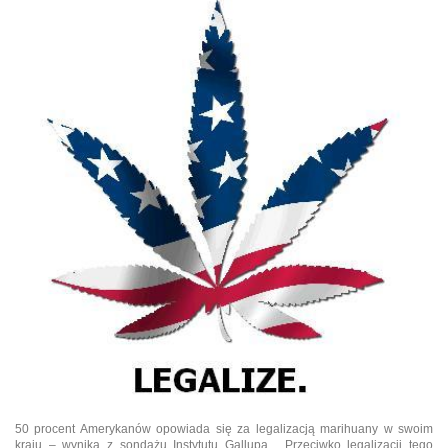
50 procent Amerykanów opowiada się za legalizacją marihuany w swoim
kraju – wynika z sondażu Instytutu Gallupa. Przeciwko legalizacji tego