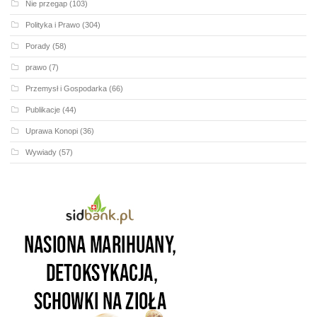
Nie przegap
(103)
Polityka i Prawo
(304)
Porady
(58)
prawo
(7)
Przemysł i Gospodarka
(66)
Publikacje
(44)
Uprawa Konopi
(36)
Wywiady
(57)