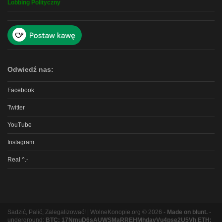
Lobbing Polityczny
Odwiedź nas:
Facebook
Twitter
YouTube
Instagram
Real ^.-
Sadzić, Palić, Zalegalizować! | WolneKonopie.org © 2026 -
Made on blunt.
-
underground:
BTC: 17NmuD6sAUWSMaRREHMhdavVu4pse2U5Vh ETH: