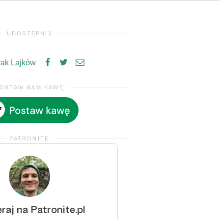
UDOSTĘPNIJ
rak Lajków
OSTAW NAM KAWĘ
PATRONITE