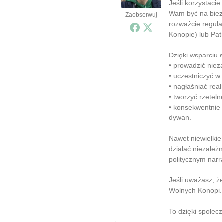
Jeśli korzystacie
Wam być na bieżą
Zaobserwuj
rozważcie regula
Konopie) lub Pat
Dzięki wsparciu
• prowadzić nieza
• uczestniczyć w
• nagłaśniać rea
• tworzyć rzeteln
• konsekwentnie
dywan.
Nawet niewielki
działać niezależ
politycznym narr
Jeśli uważasz, ż
Wolnych Konopi.
To dzięki społec