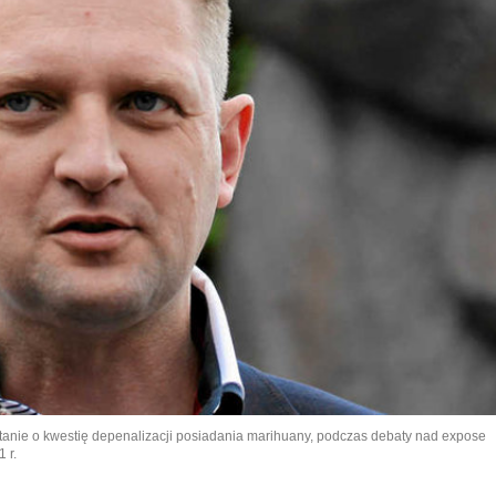
anie o kwestię depenalizacji posiadania marihuany, podczas debaty nad expose
 r.