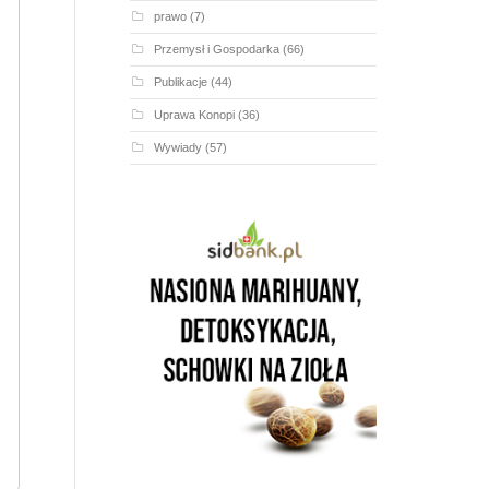
prawo
(7)
Przemysł i Gospodarka
(66)
Publikacje
(44)
Uprawa Konopi
(36)
Wywiady
(57)