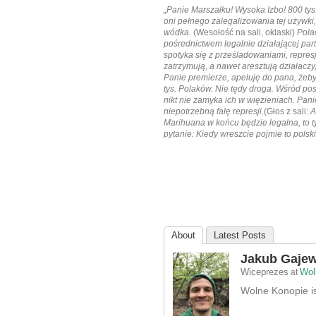
„Panie Marszałku! Wysoka Izbo! 800 tys
oni pełnego zalegalizowania tej używki, 
wódka.
(Wesołość na sali, oklaski)
Polac
pośrednictwem legalnie działającej par
spotyka się z prześladowaniami, represj
zatrzymują, a nawet aresztują działaczy, 
Panie premierze, apeluję do pana, żeb
tys. Polaków. Nie tędy droga. Wśród pos
nikt nie zamyka ich w więzieniach. Pan
niepotrzebną falę represji.
(Głos z sali:
A
Marihuana w końcu będzie legalna, to t
pytanie: Kiedy wreszcie pojmie to polsk
About
Latest Posts
Jakub Gajew
Wiceprezes
Wol
at
Wolne Konopie ist