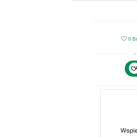
0
B
P