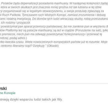
. Polaków żąda depenalizacji posiadania marihuany. W następnej kolejności żąda
która w swoich skutkach jest znacznie mniej groźna niż tak lubiana w tej Izbie
y zorganizowali się w legalnym stowarzyszeniu, a swoje postulaty zgłaszają za
tii Ruch Palikota. Tymczasem ruch Wolnych Konopi, zamiast zrozumienia i debaty,
ami i totalną inwigilacją. Do domów tych ludzi wkraczają służby, robią przeszukani
ich rodziny i przyjaciół.
y powstrzymał pan aparat przemocy państwowej, bo nie zamknie pan w więzieniu 
łów Platformy też są palacze marihuany, są też w rządzie
(Poruszenie na sali),
tylk
ie premierze, niech pan ma odwagę powstrzymać funkcjonariuszy i przerwać tę
ndrzej, podaj adres
.)
ylko kwestia czasu. Wiele nowoczesnych europejskich państw już to rozumie. Moje
i rzekomo liberalny rząd? Dziękuję
.” (Oklaski)
ski
ne Konopie
nieją dzięki wsparciu ludzi takich jak Wy.