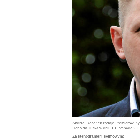
Andrzej Rozenek zadaje Premierowi pyt
Donalda Tuska w dniu 18 listopada 2011
Za stenogramem sejmowym: