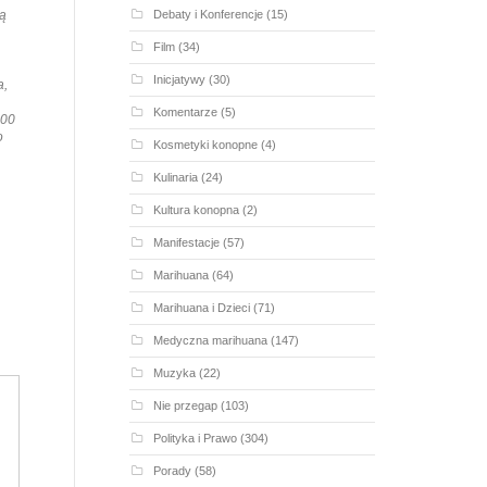
Debaty i Konferencje
(15)
ją
Film
(34)
Inicjatywy
(30)
a,
Komentarze
(5)
800
o
Kosmetyki konopne
(4)
Kulinaria
(24)
Kultura konopna
(2)
Manifestacje
(57)
Marihuana
(64)
Marihuana i Dzieci
(71)
Medyczna marihuana
(147)
Muzyka
(22)
Nie przegap
(103)
Polityka i Prawo
(304)
Porady
(58)