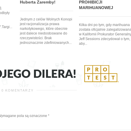
Huberta Zaremby!
PROHIBICJI
MARIHUANOWEJ
 1
odbyły
Jednym z celów Wolnych Konopi
jest racjonalizacja prawa
Kilka dni po tym, gdy marihuana
Targi...
narkotykowego, które obecnie
została oficjalnie zalegalizowan
jest dalece niedostoswane do
w Kalifornii Prokurator Generaln
rzeczywistości. Brak
Jeff Sessions zdecydował o tym,
jednoznacznie zdefiniowanych...
aby...
0 KOMENTARZY
ymagane pola są oznaczone
*