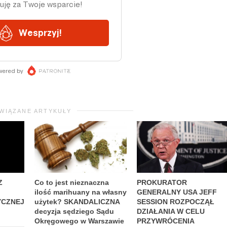
WIĄZANE ARTYKUŁY
Z
Co to jest nieznaczna
PROKURATOR
ilość marihuany na własny
GENERALNY USA JEFF
YCZNEJ
użytek? SKANDALICZNA
SESSION ROZPOCZĄŁ
decyzja sędziego Sądu
DZIAŁANIA W CELU
Okręgowego w Warszawie
PRZYWRÓCENIA