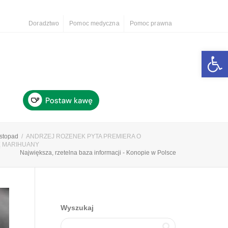
Doradztwo
Pomoc medyczna
Pomoc prawna
Otwórz 
istopad
ANDRZEJ ROZENEK PYTA PREMIERA O
Ę MARIHUANY
Największa, rzetelna baza informacji - Konopie w Polsce
Wyszukaj