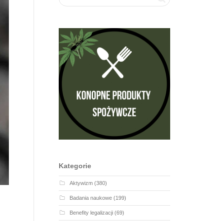
Kategorie
Aktywizm
(380)
Badania naukowe
(199)
Benefity legalizacji
(69)