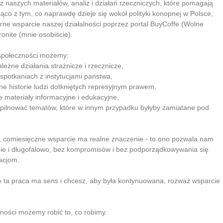
 z naszych materiałów, analiz i działań rzeczniczych, które pomagają
co z tym, co naprawdę dzieje się wokół polityki konopnej w Polsce,
rne wsparcie naszej działalności poprzez portal BuyCoffe (Wolne
ronite (mnie osobiście).
 społeczności możemy:
leżne działania strażnicze i rzecznicze,
 spotkaniach z instytucjami państwa,
lne historie ludzi dotkniętych represyjnym prawem,
e materiały informacyjne i edukacyjne,
 pilnować tematów, które w innym przypadku byłyby zamiatane pod
e, comiesięczne wsparcie ma realne znaczenie - to ono pozwala nam
nie i długofalowo, bez kompromisów i bez podporządkowywania się
acjom.
e ta praca ma sens i chcesz, aby była kontynuowana, rozważ wsparcie
zności możemy robić to, co robimy.