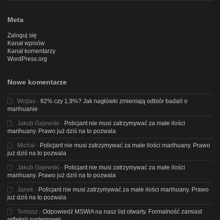
Meta
Zaloguj się
Kanał wpisów
Kanał komentarzy
WordPress.org
Nowe komentarze
Wojtas
-
92% czy 1,9%? Jak nagłówki zmieniają odbiór badań o
marihuanie
Jakub Gajewski
-
Policjant nie musi zatrzymywać za małe ilości
marihuany. Prawo już dziś na to pozwala
Michal
-
Policjant nie musi zatrzymywać za małe ilości marihuany. Prawo
już dziś na to pozwala
Jakub Gajewski
-
Policjant nie musi zatrzymywać za małe ilości
marihuany. Prawo już dziś na to pozwala
Janek
-
Policjant nie musi zatrzymywać za małe ilości marihuany. Prawo
już dziś na to pozwala
Tomasz
-
Odpowiedź MSWiA na nasz list otwarty. Formalność zamiast
refleksji systemowej