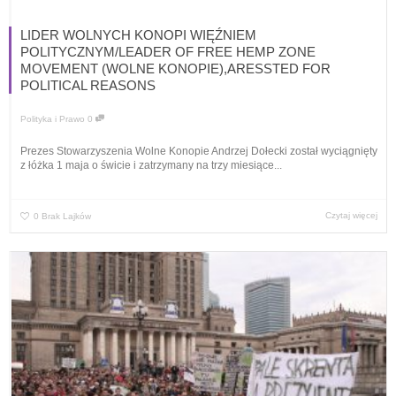
LIDER WOLNYCH KONOPI WIĘŹNIEM
POLITYCZNYM/LEADER OF FREE HEMP ZONE
MOVEMENT (WOLNE KONOPIE),ARESSTED FOR
POLITICAL REASONS
Polityka i Prawo
0
Prezes Stowarzyszenia Wolne Konopie Andrzej Dołecki został wyciągnięty
z łóżka 1 maja o świcie i zatrzymany na trzy miesiące...
Czytaj więcej
0
Brak Lajków