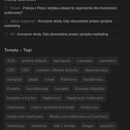
Pawel
-
Policja z Pisza: krytyka ustawy to zagrożenie dla moralności
publicznej?
Jakub Gajewski
-
Konopne shoty. Gdy absurdalne prawo spotyka
marketing
Nil
-
Konopne shoty. Gdy absurdalne prawo spotyka marketing
Tematy – Tagi
2016
andrzej dołecki
bachanski
cannabis
cannafest
CBD
CBG
centrum zdrowia dziecka
depenalizacja
epilepsja
glejak
Izrael
Kalifornia
kanabinoidy
Kanada
kannabinoidy
konopie
Konopie indyjskie
konopie w kuchni
legalizacja
legalizacja marihuany
marihuana
marsz wyzwolenia konopi
medyczna
medyczna marihuana
Medyczna marihuana w Czechach
nowotwory
nowotwór
olej z konopi
Oregon
pacjenci