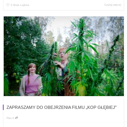
Czytaj więcej
0
Brak Lajków
ZAPRASZAMY DO OBEJRZENIA FILMU „KOP GŁĘBIEJ”
Film
0