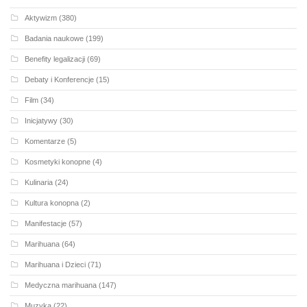
Aktywizm
(380)
Badania naukowe
(199)
Benefity legalizacji
(69)
Debaty i Konferencje
(15)
Film
(34)
Inicjatywy
(30)
Komentarze
(5)
Kosmetyki konopne
(4)
Kulinaria
(24)
Kultura konopna
(2)
Manifestacje
(57)
Marihuana
(64)
Marihuana i Dzieci
(71)
Medyczna marihuana
(147)
Muzyka
(22)