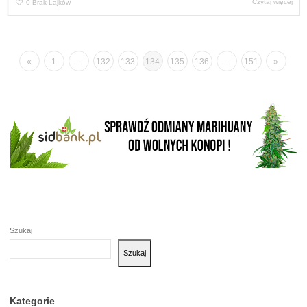
Czytaj więcej
0
Brak Lajków
«
1
…
132
133
134
135
136
…
151
»
Szukaj
Szukaj
Kategorie