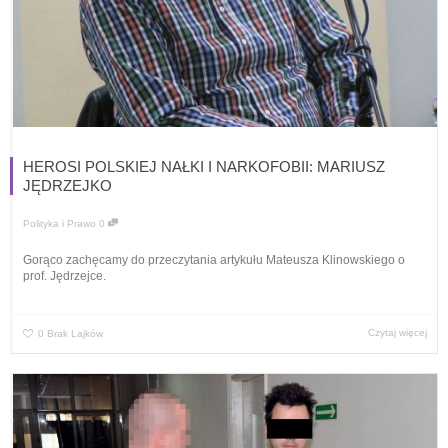
HEROSI POLSKIEJ NAŁKI I NARKOFOBII: MARIUSZ
JĘDRZEJKO
Polityka i Prawo
0
Gorąco zachęcamy do przeczytania artykułu Mateusza Klinowskiego o
prof. Jędrzejce.
Czytaj więcej
0
Brak Lajków