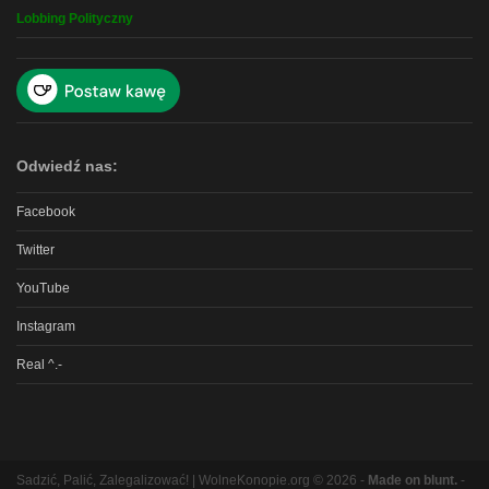
Lobbing Polityczny
Odwiedź nas:
Facebook
Twitter
YouTube
Instagram
Real ^.-
Sadzić, Palić, Zalegalizować! | WolneKonopie.org © 2026 -
Made on blunt.
-