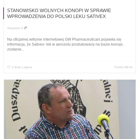
STANOWISKO WOLNYCH KONOPI W SPRAWIE
WPROWADZENIA DO POLSKI LEKU SATIVEX
Aktywizm
0
Na oficjalnej witrynie internetowej GW Pharmaceuticals pojawiła się
informacja, że Sativex- lek w aerozolu produkowany na bazie konopi,
zostanie...
Czytaj więcej
0
Brak Lajków