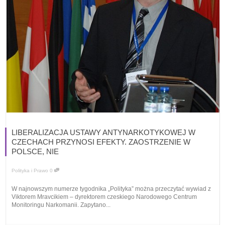
LIBERALIZACJA USTAWY ANTYNARKOTYKOWEJ W
CZECHACH PRZYNOSI EFEKTY. ZAOSTRZENIE W
POLSCE, NIE
Polityka i Prawo
0
W najnowszym numerze tygodnika „Polityka” można przeczytać wywiad z
Viktorem Mravcikiem – dyrektorem czeskiego Narodowego Centrum
Monitoringu Narkomanii. Zapytano...