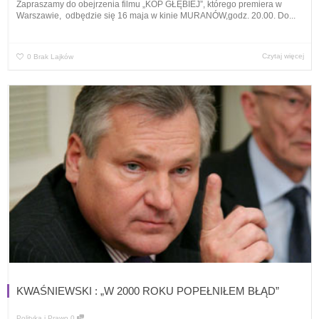
Zapraszamy do obejrzenia filmu „KOP GŁĘBIEJ”, którego premiera w
Warszawie, odbędzie się 16 maja w kinie MURANÓW,godz. 20.00. Do...
Czytaj więcej
0
Brak Lajków
KWAŚNIEWSKI : „W 2000 ROKU POPEŁNIŁEM BŁĄD”
Polityka i Prawo
0