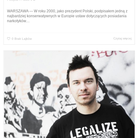
WARSZAWA — W roku 2000, jako prezydent Polski, podpisałem jedną z
najbardziej konserwatywnych w Europie ustaw dotyczących posiadania
narkotyków....
Czytaj więcej
0
Brak Lajków