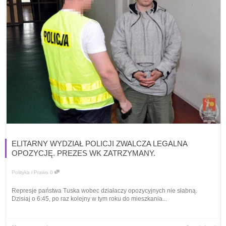
ELITARNY WYDZIAŁ POLICJI ZWALCZA LEGALNA
OPOZYCJĘ. PREZES WK ZATRZYMANY.
Polityka i Prawo
0
Represje państwa Tuska wobec działaczy opozycyjnych nie słabną.
Dzisiaj o 6:45, po raz kolejny w tym roku do mieszkania...