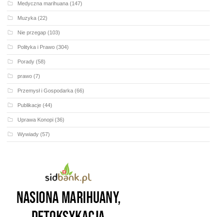
Medyczna marihuana
(147)
Muzyka
(22)
Nie przegap
(103)
Polityka i Prawo
(304)
Porady
(58)
prawo
(7)
Przemysł i Gospodarka
(66)
Publikacje
(44)
Uprawa Konopi
(36)
Wywiady
(57)