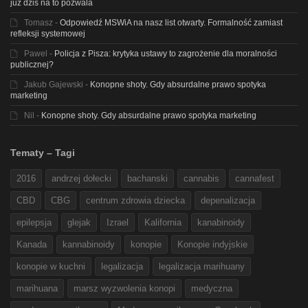
już dziś na to pozwala
Tomasz
-
Odpowiedź MSWiA na nasz list otwarty. Formalność zamiast
refleksji systemowej
Pawel
-
Policja z Pisza: krytyka ustawy to zagrożenie dla moralności
publicznej?
Jakub Gajewski
-
Konopne shoty. Gdy absurdalne prawo spotyka
marketing
Nil
-
Konopne shoty. Gdy absurdalne prawo spotyka marketing
Tematy – Tagi
2016
andrzej dołecki
bachanski
cannabis
cannafest
CBD
CBG
centrum zdrowia dziecka
depenalizacja
epilepsja
glejak
Izrael
Kalifornia
kanabinoidy
Kanada
kannabinoidy
konopie
Konopie indyjskie
konopie w kuchni
legalizacja
legalizacja marihuany
marihuana
marsz wyzwolenia konopi
medyczna