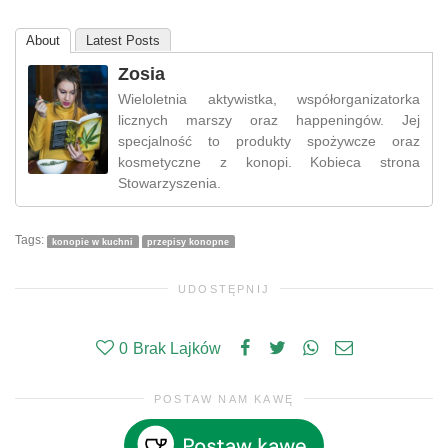
About
Latest Posts
Zosia
Wieloletnia aktywistka, współorganizatorka
licznych marszy oraz happeningów. Jej
specjalność to produkty spożywcze oraz
kosmetyczne z konopi. Kobieca strona
Stowarzyszenia.
Tags:
konopie w kuchni
przepisy konopne
UDOSTĘPNIJ
0
Brak Lajków
POSTAW NAM KAWĘ