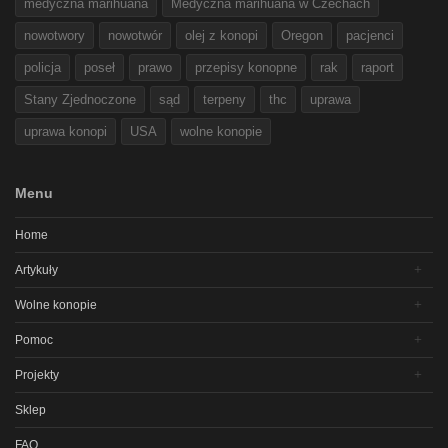
medyczna marihuana
Medyczna marihuana w Czechach
nowotwory
nowotwór
olej z konopi
Oregon
pacjenci
policja
poseł
prawo
przepisy konopne
rak
raport
Stany Zjednoczone
sąd
terpeny
thc
uprawa
uprawa konopi
USA
wolne konopie
Menu
Home
Artykuły
Wolne konopie
Pomoc
Projekty
Sklep
FAQ