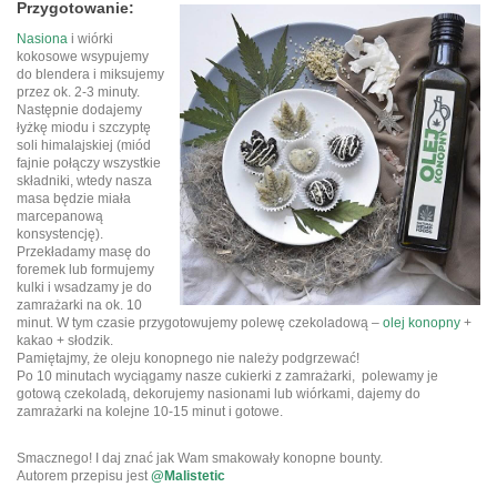
Przygotowanie:
Nasiona
i wiórki
kokosowe wsypujemy
do blendera i miksujemy
przez ok. 2-3 minuty.
Następnie dodajemy
łyżkę miodu i szczyptę
soli himalajskiej (miód
fajnie połączy wszystkie
składniki, wtedy nasza
masa będzie miała
marcepanową
konsystencję).
Przekładamy masę do
foremek lub formujemy
kulki i wsadzamy je do
zamrażarki na ok. 10
minut. W tym czasie przygotowujemy polewę czekoladową –
olej konopny
+
kakao + słodzik.
Pamiętajmy, że oleju konopnego nie należy podgrzewać!
Po 10 minutach wyciągamy nasze cukierki z zamrażarki, polewamy je
gotową czekoladą, dekorujemy nasionami lub wiórkami, dajemy do
zamrażarki na kolejne 10-15 minut i gotowe.
Smacznego! I daj znać jak Wam smakowały konopne bounty.
Autorem przepisu jest
@Malistetic