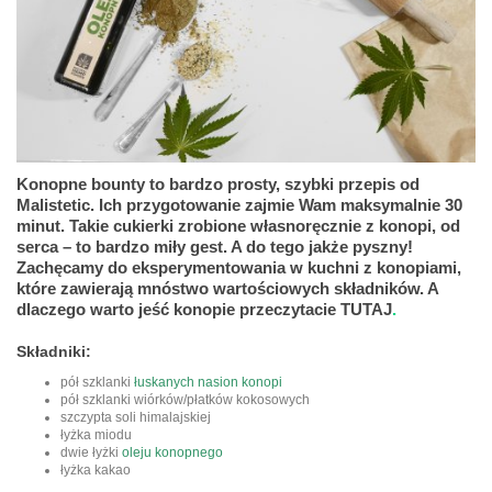
Konopne bounty to bardzo prosty, szybki
przepis od
Malistetic
. Ich przygotowanie zajmie Wam maksymalnie 30
minut. Takie cukierki zrobione własnoręcznie z konopi, od
serca – to bardzo miły gest. A do tego jakże pyszny!
Zachęcamy do eksperymentowania w kuchni z konopiami,
które zawierają mnóstwo wartościowych składników.
A
dlaczego warto jeść konopie przeczytacie TUTAJ
.
Składniki:
pół szklanki
łuskanych nasion konopi
pół szklanki wiórków/płatków kokosowych
szczypta soli himalajskiej
łyżka miodu
dwie łyżki
oleju konopnego
łyżka kakao