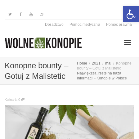
Otwórz 
Doradztwo
Pomoc medyczna
Pomoc prawna
Przełą
Konopne bounty –
Home
2021
maj
Konopne
bounty – Gotuj z Malistetic
Największa, rzetelna baza
Gotuj z Malistetic
informacji - Konopie w Polsce
nawiga
Kulinaria
0