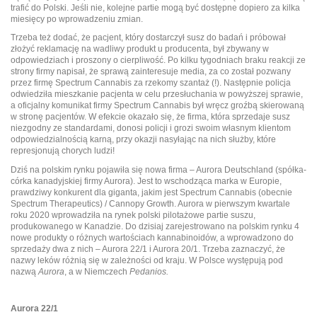
trafić do Polski. Jeśli nie, kolejne partie mogą być dostępne dopiero za kilka
miesięcy po wprowadzeniu zmian.
T
rzeba też dodać, że pacjent, który dostarczył susz do badań i próbował
złożyć reklamację na wadliwy produkt u producenta, był zbywany w
odpowiedziach i proszony o cierpliwość. Po kilku tygodniach braku reakcji ze
strony firmy napisał, że sprawą zainteresuje media, za co został pozwany
przez firmę Spectrum Cannabis za rzekomy szantaż (!). Następnie policja
odwiedziła mieszkanie pacjenta w celu przesłuchania w powyższej sprawie,
a oficjalny komunikat firmy Spectrum Cannabis był wręcz groźbą skierowaną
w stronę pacjentów. W efekcie okazało się, że firma, która sprzedaje susz
niezgodny ze standardami, donosi policji i grozi swoim własnym klientom
odpowiedzialnością karną, przy okazji nasyłając na nich służby, które
represjonują chorych ludzi!
Dziś na polskim rynku pojawiła się nowa firma – Aurora Deutschland (spółka-
córka kanadyjskiej firmy Aurora). Jest to wschodząca marka w Europie,
prawdziwy konkurent dla giganta, jakim jest Spectrum Cannabis (obecnie
Spectrum Therapeutics) / Cannopy Growth. Aurora w pierwszym kwartale
roku 2020 wprowadziła na rynek polski pilotażowe partie suszu,
produkowanego w Kanadzie. Do dzisiaj zarejestrowano na polskim rynku 4
nowe produkty o różnych wartościach kannabinoidów, a wprowadzono do
sprzedaży dwa z nich – Aurora 22/1 i Aurora 20/1. Trzeba zaznaczyć, że
nazwy leków różnią się w zależności od kraju. W Polsce występują pod
nazwą
Aurora
, a w Niemczech
Pedanios.
Aurora 22/1