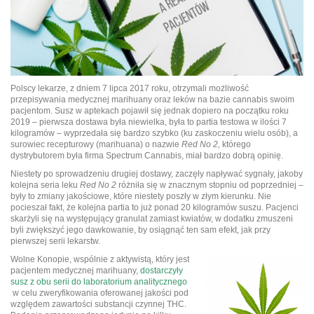
Polscy lekarze, z dniem 7 lipca 2017 roku, otrzymali możliwość
przepisywania medycznej marihuany oraz leków na bazie cannabis swoim
pacjentom. Susz w aptekach pojawił się jednak dopiero na początku roku
2019 – pierwsza dostawa była niewielka, była to partia testowa w ilości 7
kilogramów – wyprzedała się bardzo szybko (ku zaskoczeniu wielu osób), a
surowiec recepturowy (marihuana) o nazwie
Red No 2,
którego
dystrybutorem była firma Spectrum Cannabis, miał bardzo dobrą opinię.
Niestety po sprowadzeniu drugiej dostawy, zaczęły napływać sygnały, jakoby
kolejna seria leku
Red No 2
różniła się w znacznym stopniu od poprzedniej –
były to zmiany jakościowe, które niestety poszły w złym kierunku. Nie
pocieszał fakt, że kolejna partia to już ponad 20 kilogramów suszu. Pacjenci
skarżyli się na występujący granulat zamiast kwiatów, w dodatku zmuszeni
byli zwiększyć jego dawkowanie, by osiągnąć ten sam efekt, jak przy
pierwszej serii lekarstw.
Wolne Konopie, wspólnie z aktywistą, który jest
pacjentem medycznej marihuany,
dostarczyły
susz z obu serii do laboratorium analitycznego
w celu zweryfikowania oferowanej jakości pod
względem zawartości substancji czynnej THC.