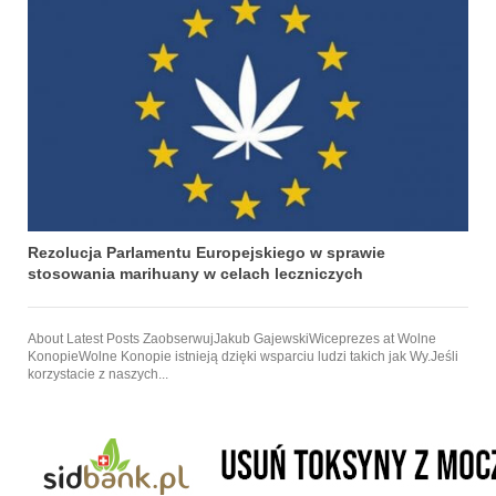
Rezolucja Parlamentu Europejskiego w sprawie
stosowania marihuany w celach leczniczych
About Latest Posts ZaobserwujJakub GajewskiWiceprezes at Wolne
KonopieWolne Konopie istnieją dzięki wsparciu ludzi takich jak Wy.Jeśli
korzystacie z naszych...