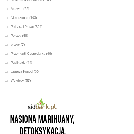
Muzyka
(22)
Nie przegap
(103)
Polityka i Prawo
(304)
Porady
(58)
prawo
(7)
Przemysł i Gospodarka
(66)
Publikacje
(44)
Uprawa Konopi
(36)
Wywiady
(57)