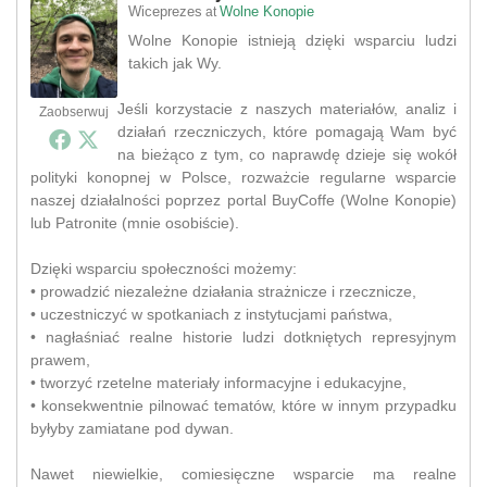
Wiceprezes
Wolne Konopie
at
Wolne Konopie istnieją dzięki wsparciu ludzi
takich jak Wy.
Jeśli korzystacie z naszych materiałów, analiz i
Zaobserwuj
działań rzeczniczych, które pomagają Wam być
na bieżąco z tym, co naprawdę dzieje się wokół
polityki konopnej w Polsce, rozważcie regularne wsparcie
naszej działalności poprzez portal BuyCoffe (Wolne Konopie)
lub Patronite (mnie osobiście).
Dzięki wsparciu społeczności możemy:
• prowadzić niezależne działania strażnicze i rzecznicze,
• uczestniczyć w spotkaniach z instytucjami państwa,
• nagłaśniać realne historie ludzi dotkniętych represyjnym
prawem,
• tworzyć rzetelne materiały informacyjne i edukacyjne,
• konsekwentnie pilnować tematów, które w innym przypadku
byłyby zamiatane pod dywan.
Nawet niewielkie, comiesięczne wsparcie ma realne