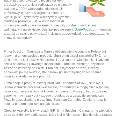
Badania przeprowadzono jedynie na kilku
próbkach po 1 gramie z serii, przez co nie mogły
być one w 100% wiarygodne dla instytucji
państwowych. Zaznaczyć jednak trzeba, że
wyniki, jakie uzyskaliśmy, wskazywały wyraźną
różnicę w poziomie THC w wysokości kilku
procent pomiędzy dwiema seriami i nie były zgodne z wartościami
widniejącymi na etykiecie. Dziś, jak podaje serwis
GdziePoLek.pl
, informacje
te zdają po czasie potwierdzać instytucje odpowiedzialne za dopuszczanie
leków do sprzedaży.
Firma Spectrum Cannabis z Torunia obecnie nie dysponuje w Polsce ani
jednym gramem swojego produktu. Susz o mniejszej zawartości THC niż
deklarowana jest teraz w Niemczech i od 3 tygodni (właśnie mija 4 tydzień)
czeka na decyzję Głównego Inspektoratu Farmaceutycznego, czy może
zostać dostarczony do Polski. Problem jest jeszcze bardziej złożony,
ponieważ, jak się okazało, standardów polskich wymagań nie spełnia
również etykieta i nazwa produktu.
Firma podjęła próby rejestracji produktu Cannabis Sativa L.,
Blue No 3
,
jednak w trakcie procedur okazało się, iż produkty nie mogą mieć wspólnej
nazwy, różniącej się jedynie kolorem i numerem. Muszą to być oddzielne,
zupełnie inne nazwy dla każdego produktu, co w zasadzie zmienia całą
filozofię przedstawianą przez firmę Spectrum Cannabis. Zamiany nazw to
kolejna papierologia wymagająca czasu.
Obecnie wszystko leży w rękach GIF i firma Spectrum Cannabis nie wie, jakie
będą decyzje i czy partia suszu, która jest w Niemczech, będzie miała szansę