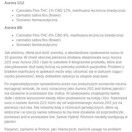
Aurora 1/12
Cannabis Flos THC 1% CBD 12%, marihuana lecznicza (medyczna)
cannabis sativa flos (flower)
Surowiec farmaceutyczna
Aurora 8/8
Cannabis Flos THC 8% CBD 8%, marihuana lecznicza (medyczna)
cannabis sativa flos (flower)
Surowiec farmaceutyczny
Jak widzimy, oferta jest dość szeroka, a standardowe opakowania suszu to
10 gramów. W chwili obecnej pierwsza dostawa obejmowała susz
Aurora
22/1
oraz
Aurora 20/1
i było to zaledwie 6 kilogramów produktu, które jest
zdecydowanie zbyt małą ilością na potrzeby polskich pacjentów. Problem z
brakiem marihuany w aptekach może więc utrzymać się w dalszym ciągu i
ciężko powiedzieć, kiedy dokładnie sytuacja ta ulegnie poprawie.
Po organoleptycznym sprawdzeniu przez nas powyższych surowców można
wyciągnąć wnioski, że susz oznaczony jako
Aurora 20/1
jest dobrej jakości i
ma działanie w przewadze tzw.
indica
. W opakowaniu znajdujemy ładne,
zbite i dobrze wysuszone kwiaty, które pozbawione są łodyg i liści. Natomiast
susz o nazwie
Aurora 22/1
różni się od wspomnianego
Aurora 20/1
już na
pierwszy rzut oka. Nie mówimy tutaj o różnicach genetycznych, które są
widoczne i w rzeczy samej odmiana ta ma inne działanie od poprzedniczki,
ponieważ jest w przewadze tzw.
Sativa/ Hybrid
. Różnice niestety występują w
jakości.
Pacjenci, zarówno w Polsce, jak i Niemczech, zwrócili uwagę na problem