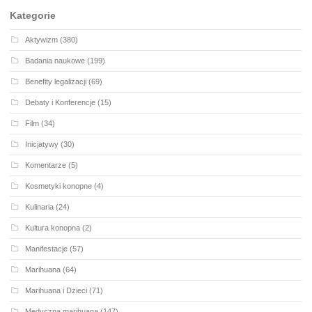
Kategorie
Aktywizm
(380)
Badania naukowe
(199)
Benefity legalizacji
(69)
Debaty i Konferencje
(15)
Film
(34)
Inicjatywy
(30)
Komentarze
(5)
Kosmetyki konopne
(4)
Kulinaria
(24)
Kultura konopna
(2)
Manifestacje
(57)
Marihuana
(64)
Marihuana i Dzieci
(71)
Medyczna marihuana
(147)