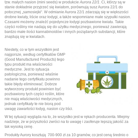
tzw. małych nasion (mini seeds) w produkcie
Aurora 22/1
. Ci, którzy są w
stanie dokładnie przyjrzeć się kwiatom, porównują susz Aurora 22/1 do
potocznej „samosiejki“. W odmianie Aurora 22/1 zdarzają się w większości
drobne kwiaty, liście oraz łodygi, a także wspomniane małe szypułki nasion.
Czasami możemy znaleźć pojedyncze łodygi pozbawione kwiatu. Takie
części rośliny nie nadają się do użytku medycznego, ponieważ zawierają
bardzo małe ilości kannabinoidów i innych pożądanych substancji, które
znajdują się w kwiatach.
Niestety, co w tym wszystkim jest
najgorsze, według certyfikatów GMP
(Good Manufactured Products) tego
typu produkt ma właściwości
medyczne. Jest to sytuacja
patologiczna, ponieważ właśnie
nadanie tego certyfikatu powinno
takie błędy eliminować. Dobrze
wytworzony produkt powinien być
pozbawiony tych części roślin, które
nie mają właściwości medycznych,
jednak certyfikaty te nie biorą pod
uwagę zawartości łodyg, nasion czy liści.
W tej sytuacji wygląda na to, że wszystko jest w rękach producenta. Miejmy
nadzieje, że w przyszłości zwróci na to uwagę i zaoferuje lepszą jakość za
tak wysoką cenę.
Produkty Aurory kosztują 700-900 zł za 10 gramów, co jest ceną średnio o