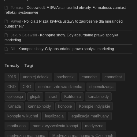
Tomasz
-
Odpowiedź MSWiA na nasz list otwarty. Formalność zamiast
refleksji systemowej
Pawel
-
Policja z Pisza: krytyka ustawy to zagrożenie dla moralności
publicznej?
Jakub Gajewski
-
Konopne shoty. Gdy absurdalne prawo spotyka
marketing
Nil
-
Konopne shoty. Gdy absurdalne prawo spotyka marketing
Tematy – Tagi
2016
andrzej dołecki
bachanski
cannabis
cannafest
CBD
CBG
centrum zdrowia dziecka
depenalizacja
epilepsja
glejak
Izrael
Kalifornia
kanabinoidy
Kanada
kannabinoidy
konopie
Konopie indyjskie
konopie w kuchni
legalizacja
legalizacja marihuany
marihuana
marsz wyzwolenia konopi
medyczna
medyczna marihuana
Medyczna marihuana w Czechach