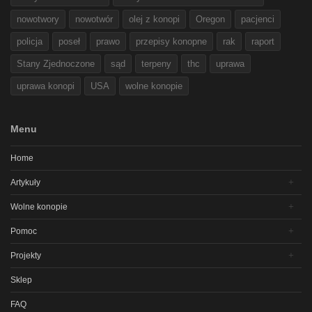
nowotwory
nowotwór
olej z konopi
Oregon
pacjenci
policja
poseł
prawo
przepisy konopne
rak
raport
Stany Zjednoczone
sąd
terpeny
thc
uprawa
uprawa konopi
USA
wolne konopie
Menu
Home
Artykuły
Wolne konopie
Pomoc
Projekty
Sklep
FAQ