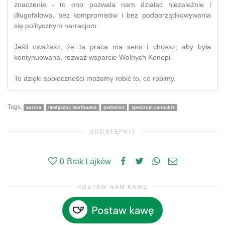
znaczenie - to ono pozwala nam działać niezależnie i
długofalowo, bez kompromisów i bez podporządkowywania
się politycznym narracjom.
Jeśli uważasz, że ta praca ma sens i chcesz, aby była
kontynuowana, rozważ wsparcie Wolnych Konopi.
To dzięki społeczności możemy robić to, co robimy.
Tags:
aurora
medyczna marihuana
pedanios
spectrum cannabis
UDOSTĘPNIJ
0
Brak Lajków
POSTAW NAM KAWĘ