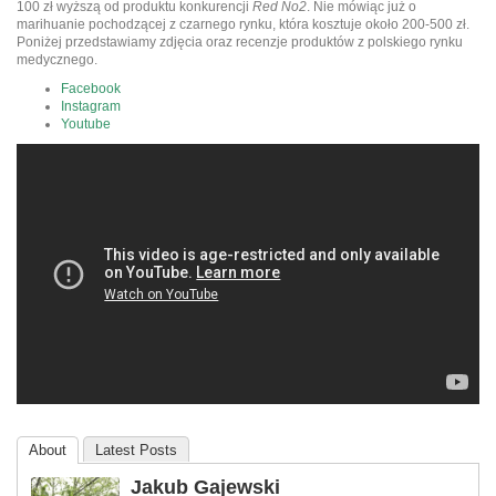
100 zł wyższą od produktu konkurencji
Red No2
. Nie mówiąc już o
marihuanie pochodzącej z czarnego rynku, która kosztuje około 200-500 zł.
Poniżej przedstawiamy zdjęcia oraz recenzje produktów z polskiego rynku
medycznego.
Facebook
Instagram
Youtube
About
Latest Posts
Jakub Gajewski