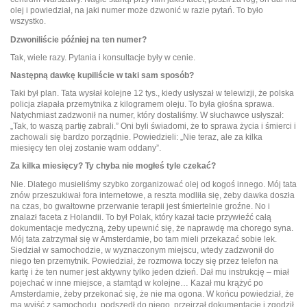
olej i powiedział, na jaki numer może dzwonić w razie pytań. To było
wszystko.
Dzwoniliście później na ten numer?
Tak, wiele razy. Pytania i konsultacje były w cenie.
Następną dawkę kupiliście w taki sam sposób?
Taki był plan. Tata wysłał kolejne 12 tys., kiedy usłyszał w telewizji, że polska
policja złapała przemytnika z kilogramem oleju. To była głośna sprawa.
Natychmiast zadzwonił na numer, który dostaliśmy. W słuchawce usłyszał:
„Tak, to waszą partię zabrali.” Oni byli świadomi, że to sprawa życia i śmierci i
zachowali się bardzo porządnie. Powiedzieli: „Nie teraz, ale za kilka
miesięcy ten olej zostanie wam oddany”.
Za kilka miesięcy? Ty chyba nie mogłeś tyle czekać?
Nie. Dlatego musieliśmy szybko zorganizować olej od kogoś innego. Mój tata
znów przeszukiwał fora internetowe, a reszta modliła się, żeby dawka doszła
na czas, bo gwałtowne przerwanie terapii jest śmiertelnie groźne. No i
znalazł faceta z Holandii. To był Polak, który kazał tacie przywieźć całą
dokumentacje medyczną, żeby upewnić się, że naprawdę ma chorego syna.
Mój tata zatrzymał się w Amsterdamie, bo tam mieli przekazać sobie lek.
Siedział w samochodzie, w wyznaczonym miejscu, wtedy zadzwonił do
niego ten przemytnik. Powiedział, że rozmowa toczy się przez telefon na
kartę i że ten numer jest aktywny tylko jeden dzień. Dał mu instrukcję – miał
pojechać w inne miejsce, a stamtąd w kolejne… Kazał mu krążyć po
Amsterdamie, żeby przekonać się, że nie ma ogona. W końcu powiedział, że
ma wyjść z samochodu, podszedł do niego, przejrzał dokumentację i zgodził