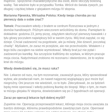
mądrość. Spojrzenie charakterystyczne dla osób, które stoczyły bolesną
walkę. Tak właśnie było w przypadku Tomka. Wrócił do świata żywych, po
długiej i ciężkiej bitwie z glejakiem mózgu IV stopnia.
Marianna Fijewska, Wirtualna Polska: Kiedy twoja choroba po raz
pierwszy dała o sobie znać?
Tomek:
Pracowałem wtedy z bratem w centrum Rzeszowa w jednym z
domów handlowych. Późnym wieczorem wróciliśmy do domu. Pamiętam to
dokładnie: godzina 23, jemy pizzę, zdążyłem skończyć pierwszy kawałek i z
tyłu głowy poczułem największy ból w swoim życiu. Mój brat zapytał, co się
dzieje. Chciał zadzwonić na pogotowie, ale ja mówię „Nie dzwoń, poczekaj
chwilę”. Myślałem, że zaraz mi przejdzie, ale nie przechodziło. Wstałem i z
tego bólu zacząłem na siebie wymiotować. Wtedy brat już nie pytał i
zadzwonił po karetkę. Na szczęście trafiliśmy do szpitala, w którym pracuje
moja ciocia. Natychmiast zrobiono mi rezonans i stwierdzono, że to wylew
krwi do mózgu.
Wtedy dowiedziałeś się, że masz raka?
Nie. Lekarze od razu, na tym rezonansie, zauważyli guza, który spowodował
wylew, ale powtarzali nam, że nawet najgorzej wyglądający guz może być
niegroźny. Oni jeszcze nie wiedzieli, co to było. Zdecydowali, że za tydzień
będą mnie operować i wtedy pobiorą tkankę do biopsji. Więc o tym, że mam
w mózgu glejaka IV stopnia, dowiedziałem się po 2 tygodniach od operacji.
Zaraz po operacji lekarze byli dobrej myśli?
Zupełnie nie. Operację przeprowadził lekarz, którego moja ciocia uważała za
bardzo dobrego, któremu prawdopodobnie zawdzięczam życie. Operował