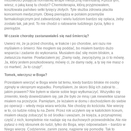
możliwości podjęcia normalnej terapii medyczną marihuaną. A poza tym,
wiesz, o jaką kasę tu chodzi? Chemioterapia, którą przyjmowałem,
kosztowała państwo setki tysięcy złotych. Tyle służba zdrowia płaciła
koncernom medycznym. Obieg pieniądza w polskim przemyśle
farmakologicznym jest zatwardziały i wielu ludziom bardzo się opłaca, żeby
zostało tak, jak jest. To nie chodzi o ratowanie ludzkiego życia, tylko o
pieniądze.
W czasie choroby zastanawiałeś się nad śmiercią?
Uwierz mi, że ja przed chorobą, w trakcie i po chorobie, ani razu nie
myślałem o śmierci. Nie mogłem się poddać, bo miałem bardzo dużo
wsparcia i zadanie do wykonania. Musiałem dać siłę moim bliskim, a
zwłaszcza mamie. Powtarzałem jej: „Damy radę, zwyciężymy, ja ci to mówię.
Ja, który jestem poszkodowany, mówię ci, że damy radę, a ty się nie masz o
co martwić. Ja to czuję!”.
Tomek, wierzysz w Boga?
Przestałem wierzyć w Boga wiele lat temu, kiedy bardzo bliskie mi osoby
zginęły w okropnym wypadku. Pomyślałem, że skoro Bóg ich zabrał to…
jakim prawem? Nie byłem w stanie sobie tego wytłumaczyć. Wszystko się
zmieniło, kiedy dowiedziałem się, jak źle było ze mną i jak niewielkie szanse
miałem na przeżycie. Pamiętam, że leżałem w domu i dochodziłem do siebie
po operacji – wtedy moja wiara wróciła. Nie chodzę do kościoła. Nie wierzę
w to, co ludzie robią tu na Ziemi. Przez rok uczyłem się w katolickim liceum,
miałem okazję zobaczyć to od środka i uważam, że księża, a przynajmniej
część z nich, kompletnie nie nadaje się na duchowych przewodników. Ale nie
pytasz o mój stosunek do ludzi, tylko do Boga, więc odpowiadam – bardzo w
Niego wierzę. Codziennie, zanim zasnę, najpierw się pomodlę. Tak to