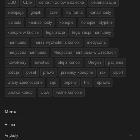
CBD
CBG
centrum zdrowia dziecka
depenalizacja
epilepsja
glejak
Izrael
Kalifornia
kanabinoidy
Kanada
kannabinoidy
konopie
Konopie indyjskie
konopie w kuchni
legalizacja
legalizacja marihuany
marihuana
marsz wyzwolenia konopi
medyczna
medyczna marihuana
Medyczna marihuana w Czechach
nowotwory
nowotwór
olej z konopi
Oregon
pacjenci
policja
poseł
prawo
przepisy konopne
rak
raport
Stany Zjednoczone
sąd
terpeny
thc
uprawa
uprawa konopi
USA
wolne konopie
Menu
Home
Artykuły