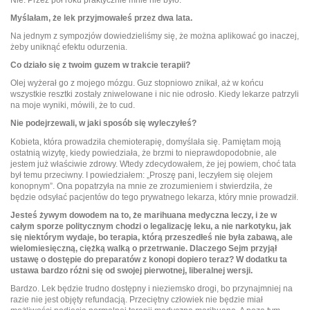
Myślałam, że lek przyjmowałeś przez dwa lata.
Na jednym z sympozjów dowiedzieliśmy się, że można aplikować go inaczej,
żeby uniknąć efektu odurzenia.
Co działo się z twoim guzem w trakcie terapii?
Olej wyżerał go z mojego mózgu. Guz stopniowo znikał, aż w końcu
wszystkie resztki zostały zniwelowane i nic nie odrosło. Kiedy lekarze patrzyli
na moje wyniki, mówili, że to cud.
Nie podejrzewali, w jaki sposób się wyleczyłeś?
Kobieta, która prowadziła chemioterapię, domyślała się. Pamiętam moją
ostatnią wizytę, kiedy powiedziała, że brzmi to nieprawdopodobnie, ale
jestem już właściwie zdrowy. Wtedy zdecydowałem, że jej powiem, choć tata
był temu przeciwny. I powiedziałem: „Proszę pani, leczyłem się olejem
konopnym”. Ona popatrzyła na mnie ze zrozumieniem i stwierdziła, że
będzie odsyłać pacjentów do tego prywatnego lekarza, który mnie prowadził.
Jesteś żywym dowodem na to, że marihuana medyczna leczy, i że w
całym sporze politycznym chodzi o legalizację leku, a nie narkotyku, jak
się niektórym wydaje, bo terapia, którą przeszedłeś nie była zabawą, ale
wielomiesięczną, ciężką walką o przetrwanie. Dlaczego Sejm przyjął
ustawę o dostępie do preparatów z konopi dopiero teraz? W dodatku ta
ustawa bardzo różni się od swojej pierwotnej, liberalnej wersji.
Bardzo. Lek będzie trudno dostępny i nieziemsko drogi, bo przynajmniej na
razie nie jest objęty refundacją. Przeciętny człowiek nie będzie miał