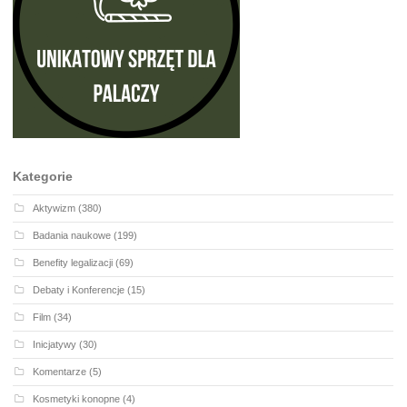
Kategorie
Aktywizm
(380)
Badania naukowe
(199)
Benefity legalizacji
(69)
Debaty i Konferencje
(15)
Film
(34)
Inicjatywy
(30)
Komentarze
(5)
Kosmetyki konopne
(4)