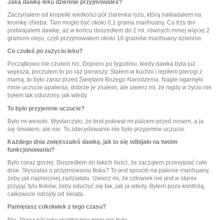
Jaką dawkę leku dziennie przyjmowałeś?
Zaczynałem od kropelki wielkości pół ziarenka ryżu, którą nakładałem na
kromkę chleba. Tam mogło być około 0,1 grama marihuany. Co trzy dni
podwajałem dawkę, aż w końcu doszedłem do 2 ml, równych mniej więcej 2
gramom oleju, czyli przyjmowałem około 16 gramów marihuany dziennie.
Co czułeś po zażyciu leku?
Początkowo nie czułem nic. Dopiero po tygodniu, kiedy dawka była już
większa, poczułem to po raz pierwszy. Stałem w kuchni i lepiłem pierogi z
mamą, to było zaraz przed Świętami Bożego Narodzenia. Nagle ogarnęło
mnie uczucie upalenia, dobrze je znałem, ale uwierz mi, że nigdy w życiu nie
byłem tak odurzony, jak wtedy.
To było przyjemne uczucie?
Było mi wesoło. Wystarczyło, że brat pokiwał mi palcem przed nosem, a ja
się śmiałem, ale nie. To zdecydowanie nie było przyjemne uczucie.
Każdego dnia zwiększałeś dawkę, jak to się odbijało na twoim
funkcjonowaniu?
Było coraz gorzej. Doszedłem do takich ilości, że zacząłem przesypiać całe
dnie. Słyszałaś o przyjmowaniu tłoka? To jest sposób na palenie marihuany,
żeby jak najmocniej zadziałała. Uwierz mi, że człowiek nie jest w stanie
przyjąć tylu tłoków, żeby odurzyć się tak, jak ja wtedy. Byłem poza kontrolą,
całkowicie odcięty od świata.
Pamiętasz cokolwiek z tego czasu?
Nie. Przez pół roku praktycznie mnie nie było.