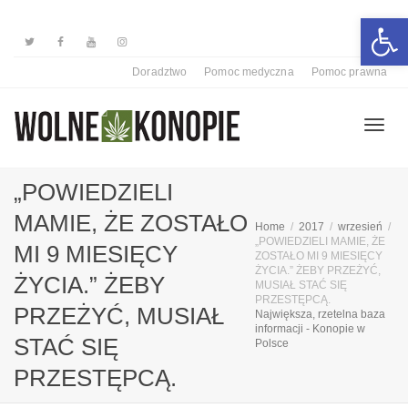
Otwórz 
Doradztwo
Pomoc medyczna
Pomoc prawna
Przełą
„POWIEDZIELI
MAMIE, ŻE ZOSTAŁO
Home
2017
wrzesień
nawiga
„POWIEDZIELI MAMIE, ŻE
MI 9 MIESIĘCY
ZOSTAŁO MI 9 MIESIĘCY
ŻYCIA.” ŻEBY PRZEŻYĆ,
ŻYCIA.” ŻEBY
MUSIAŁ STAĆ SIĘ
PRZESTĘPCĄ.
PRZEŻYĆ, MUSIAŁ
Największa, rzetelna baza
informacji - Konopie w
STAĆ SIĘ
Polsce
PRZESTĘPCĄ.