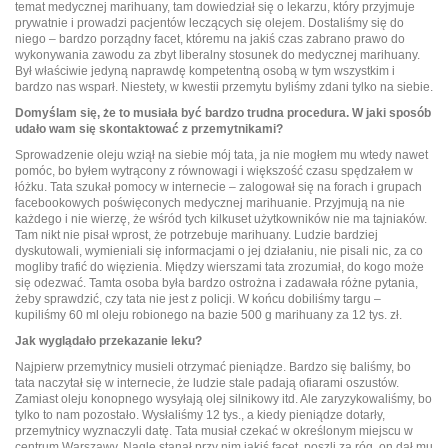
temat medycznej marihuany, tam dowiedział się o lekarzu, który przyjmuje
prywatnie i prowadzi pacjentów leczących się olejem. Dostaliśmy się do
niego – bardzo porządny facet, któremu na jakiś czas zabrano prawo do
wykonywania zawodu za zbyt liberalny stosunek do medycznej marihuany.
Był właściwie jedyną naprawdę kompetentną osobą w tym wszystkim i
bardzo nas wsparł. Niestety, w kwestii przemytu byliśmy zdani tylko na siebie.
Domyślam się, że to musiała być bardzo trudna procedura. W jaki sposób
udało wam się skontaktować z przemytnikami?
Sprowadzenie oleju wziął na siebie mój tata, ja nie mogłem mu wtedy nawet
pomóc, bo byłem wytrącony z równowagi i większość czasu spędzałem w
łóżku. Tata szukał pomocy w internecie – zalogował się na forach i grupach
facebookowych poświęconych medycznej marihuanie. Przyjmują na nie
każdego i nie wierzę, że wśród tych kilkuset użytkowników nie ma tajniaków.
Tam nikt nie pisał wprost, że potrzebuje marihuany. Ludzie bardziej
dyskutowali, wymieniali się informacjami o jej działaniu, nie pisali nic, za co
mogliby trafić do więzienia. Między wierszami tata zrozumiał, do kogo może
się odezwać. Tamta osoba była bardzo ostrożna i zadawała różne pytania,
żeby sprawdzić, czy tata nie jest z policji. W końcu dobiliśmy targu –
kupiliśmy 60 ml oleju robionego na bazie 500 g marihuany za 12 tys. zł.
Jak wyglądało przekazanie leku?
Najpierw przemytnicy musieli otrzymać pieniądze. Bardzo się baliśmy, bo
tata naczytał się w internecie, że ludzie stale padają ofiarami oszustów.
Zamiast oleju konopnego wysyłają olej silnikowy itd. Ale zaryzykowaliśmy, bo
tylko to nam pozostało. Wysłaliśmy 12 tys., a kiedy pieniądze dotarły,
przemytnicy wyznaczyli datę. Tata musiał czekać w określonym miejscu w
centrum Warszawy. Nagle stanął przy nim jakiś facet, poszli za róg, on dał mu