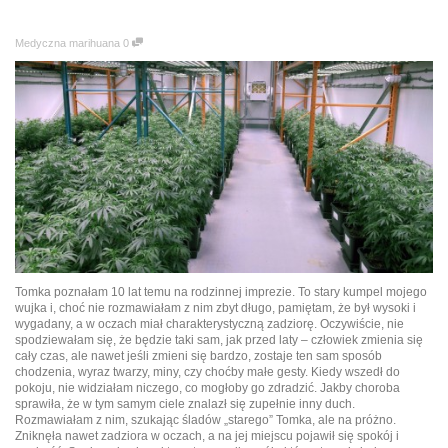
Medyczna marihuana
0
Tomka poznałam 10 lat temu na rodzinnej imprezie. To stary kumpel mojego
wujka i, choć nie rozmawiałam z nim zbyt długo, pamiętam, że był wysoki i
wygadany, a w oczach miał charakterystyczną zadziorę. Oczywiście, nie
spodziewałam się, że będzie taki sam, jak przed laty – człowiek zmienia się
cały czas, ale nawet jeśli zmieni się bardzo, zostaje ten sam sposób
chodzenia, wyraz twarzy, miny, czy choćby małe gesty. Kiedy wszedł do
pokoju, nie widziałam niczego, co mogłoby go zdradzić.
Jakby choroba
sprawiła, że w tym samym ciele znalazł się zupełnie inny duch.
Rozmawiałam z nim, szukając śladów „starego” Tomka, ale na próżno.
Zniknęła nawet zadziora w oczach, a na jej miejscu pojawił się spokój i