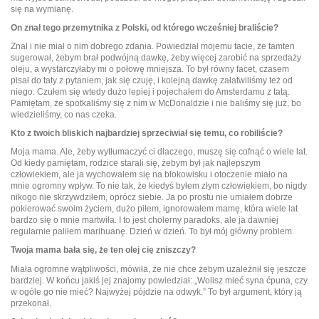
się na wymianę.
On znał tego przemytnika z Polski, od którego wcześniej braliście?
Znał i nie miał o nim dobrego zdania. Powiedział mojemu tacie, że tamten
sugerował, żebym brał podwójną dawkę, żeby więcej zarobić na sprzedaży
oleju, a wystarczyłaby mi o połowę mniejsza. To był równy facet, czasem
pisał do taty z pytaniem, jak się czuję, i kolejną dawkę załatwiliśmy też od
niego. Czułem się wtedy dużo lepiej i pojechałem do Amsterdamu z tatą.
Pamiętam, że spotkaliśmy się z nim w McDonaldzie i nie baliśmy się już, bo
wiedzieliśmy, co nas czeka.
Kto z twoich bliskich najbardziej sprzeciwiał się temu, co robiliście?
Moja mama. Ale, żeby wytłumaczyć ci dlaczego, muszę się cofnąć o wiele lat.
Od kiedy pamiętam, rodzice starali się, żebym był jak najlepszym
człowiekiem, ale ja wychowałem się na blokowisku i otoczenie miało na
mnie ogromny wpływ. To nie tak, że kiedyś byłem złym człowiekiem, bo nigdy
nikogo nie skrzywdziłem, oprócz siebie. Ja po prostu nie umiałem dobrze
pokierować swoim życiem, dużo piłem, ignorowałem mamę, która wiele lat
bardzo się o mnie martwiła. I to jest cholerny paradoks, ale ja dawniej
regularnie paliłem marihuanę. Dzień w dzień. To był mój główny problem.
Twoja mama bała się, że ten olej cię zniszczy?
Miała ogromne wątpliwości, mówiła, że nie chce żebym uzależnił się jeszcze
bardziej. W końcu jakiś jej znajomy powiedział: „Wolisz mieć syna ćpuna, czy
w ogóle go nie mieć? Najwyżej pójdzie na odwyk.” To był argument, który ją
przekonał.