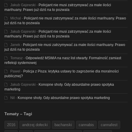
Jakub Gajewski
-
Policjant nie musi zatrzymywać za małe ilości
marihuany. Prawo już dziś na to pozwala
Michal
-
Policjant nie musi zatrzymywać za małe ilości marihuany. Prawo
już dziś na to pozwala
Jakub Gajewski
-
Policjant nie musi zatrzymywać za małe ilości
marihuany. Prawo już dziś na to pozwala
Janek
-
Policjant nie musi zatrzymywać za małe ilości marihuany. Prawo
już dziś na to pozwala
Tomasz
-
Odpowiedź MSWiA na nasz list otwarty. Formalność zamiast
refleksji systemowej
Pawel
-
Policja z Pisza: krytyka ustawy to zagrożenie dla moralności
publicznej?
Jakub Gajewski
-
Konopne shoty. Gdy absurdalne prawo spotyka
marketing
Nil
-
Konopne shoty. Gdy absurdalne prawo spotyka marketing
Tematy – Tagi
2016
andrzej dołecki
bachanski
cannabis
cannafest