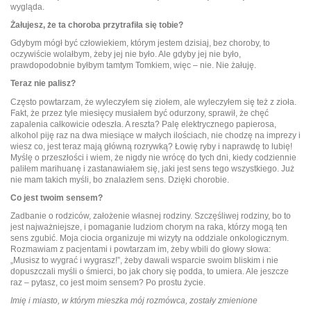
wygląda.
Żałujesz, że ta choroba przytrafiła się tobie?
Gdybym mógł być człowiekiem, którym jestem dzisiaj, bez choroby, to
oczywiście wolałbym, żeby jej nie było. Ale gdyby jej nie było,
prawdopodobnie byłbym tamtym Tomkiem, więc – nie. Nie żałuję.
Teraz nie palisz?
Często powtarzam, że wyleczyłem się ziołem, ale wyleczyłem się też z zioła.
Fakt, że przez tyle miesięcy musiałem być odurzony, sprawił, że chęć
zapalenia całkowicie odeszła. A reszta? Palę elektrycznego papierosa,
alkohol piję raz na dwa miesiące w małych ilościach, nie chodzę na imprezy i
wiesz co, jest teraz mają główną rozrywką? Łowię ryby i naprawdę to lubię!
Myślę o przeszłości i wiem, że nigdy nie wrócę do tych dni, kiedy codziennie
paliłem marihuanę i zastanawiałem się, jaki jest sens tego wszystkiego. Już
nie mam takich myśli, bo znalazłem sens. Dzięki chorobie.
Co jest twoim sensem?
Zadbanie o rodziców, założenie własnej rodziny. Szczęśliwej rodziny, bo to
jest najważniejsze, i pomaganie ludziom chorym na raka, którzy mogą ten
sens zgubić. Moja ciocia organizuje mi wizyty na oddziale onkologicznym.
Rozmawiam z pacjentami i powtarzam im, żeby wbili do głowy słowa:
„Musisz to wygrać i wygrasz!”, żeby dawali wsparcie swoim bliskim i nie
dopuszczali myśli o śmierci, bo jak chory się podda, to umiera. Ale jeszcze
raz – pytasz, co jest moim sensem? Po prostu życie.
Imię i miasto, w którym mieszka mój rozmówca, zostały zmienione