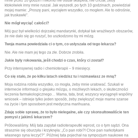
mnie przez 10 godzin i nikomu nie oddał skalpela, nie chciał, żeby
ktokolwiek inny mnie ruszał. Jak wyszedł, po tych 10 godzinach, powiedział
mojej mamie: „Proszę pani, wyciąłem wszystko, co mogłem. Ale to odrośnie,
jak truskawki”.
Nie mógł wyciąć całości?
Mój guz był wielkości dojrzałej mandarynki, dotykał tak wrażliwych obszarów,
że nie dało się go ruszyć, bo uszkodzono by mi mózg.
Twoja mama powiedziała ci o tym, co usłyszała od tego lekarza?
Nie. Ale nie mam jej tego za złe. Dobrze zrobiła.
Jakie były rokowania, jeśli chodzi o czas, który ci został?
Przy intensywnej radio i chemioterapii – 9 miesięcy.
Co się stało, że po kilku latach siedzisz tu i rozmawiasz ze mną?
Moja rodzina robiła wszystko, co mogła, żeby mnie uratować. Szukali w
internecie informacji o glejaku mózgu, o możliwych lekach, o skuteczności
leczenia farmakologicznego… Mama, tata, brat, wszyscy wyciągnęli wspólny
wniosek – istnieje tylko jeden sposób, żeby zwiększyć moje marne szanse
na życie i tym sposobem jest medyczna marihuana.
Zdaję sobie sprawę, że to było nielegalne, ale czy skonsultowaliście ten
pomysł z jakimś lekarzem?
Próbowaliśmy. Mój tata zapytał radioterapeutki wprost, co o tym sądzi. Ona
strasznie się oburzyła i krzyknęła: „Co pan robi?! Chce pan narkotykami
własnego syna leczyć?”. Później tata pojechał na sympozjum naukowe na