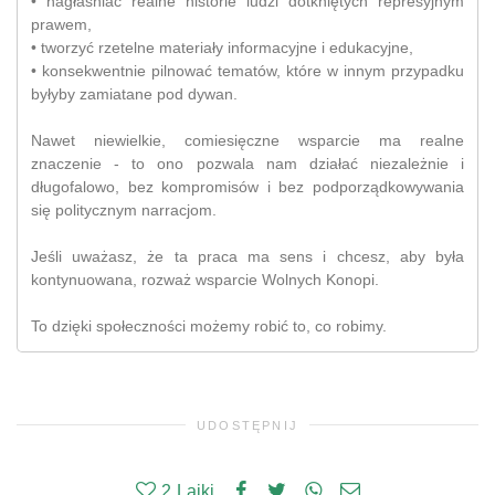
• nagłaśniać realne historie ludzi dotkniętych represyjnym
prawem,
• tworzyć rzetelne materiały informacyjne i edukacyjne,
• konsekwentnie pilnować tematów, które w innym przypadku
byłyby zamiatane pod dywan.
Nawet niewielkie, comiesięczne wsparcie ma realne
znaczenie - to ono pozwala nam działać niezależnie i
długofalowo, bez kompromisów i bez podporządkowywania
się politycznym narracjom.
Jeśli uważasz, że ta praca ma sens i chcesz, aby była
kontynuowana, rozważ wsparcie Wolnych Konopi.
To dzięki społeczności możemy robić to, co robimy.
UDOSTĘPNIJ
2
Lajki