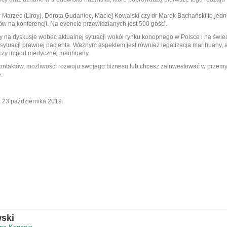
 Marzec (Liroy), Dorota Gudaniec, Maciej Kowalski czy dr Marek Bachański to jedni
w na konferencji. Na evencie przewidzianych jest 500 gości.
 na dyskusje wobec aktualnej sytuacji wokół rynku konopnego w Polsce i na świec
 sytuacji prawnej pacjenta. Ważnym aspektem jest również legalizacja marihuany, 
 czy import medycznej marihuany.
ontaktów, możliwości rozwoju swojego biznesu lub chcesz zainwestować w przemy
.
 23 października 2019.
ski