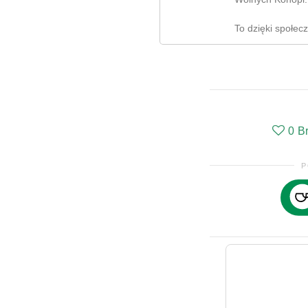
To dzięki społec
0
B
P