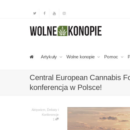
Artykuły
Wolne konopie
Pomoc
P
Central European Cannabis F
konferencja w Polsce!
Aktywizm
,
Debaty i
Konferencje
1