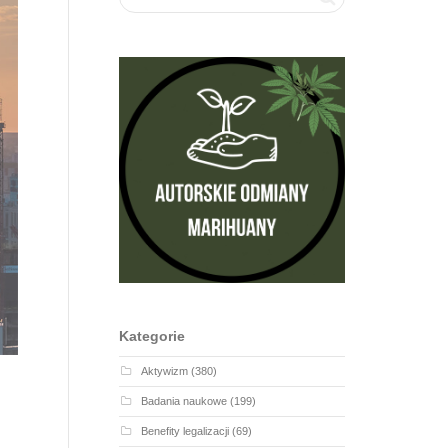
Kategorie
Aktywizm
(380)
Badania naukowe
(199)
Benefity legalizacji
(69)