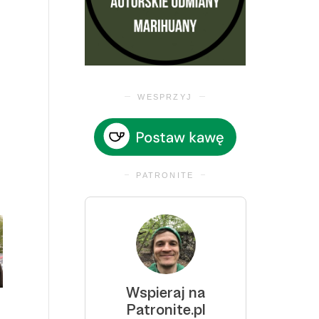
WESPRZYJ
PATRONITE
I AKCJA WOLNOKONOPNE
GRAFFITI – WROCŁAW