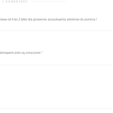
1 KOMENTARZ
awa od A do Z tylko dla growerow, poszukujemy adminow do pomocy !
ymagane pola są oznaczone
*