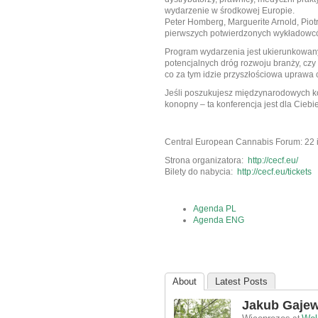
wydarzenie w środkowej Europie.
Peter Homberg, Marguerite Arnold, Piotr
pierwszych potwierdzonych wykładowcó
Program wydarzenia jest ukierunkowany
potencjalnych dróg rozwoju branży, czy
co za tym idzie przyszłościowa uprawa
Jeśli poszukujesz międzynarodowych k
konopny – ta konferencja jest dla Ciebie
Central European Cannabis Forum: 22 i
Strona organizatora:
http://cecf.eu/
Bilety do nabycia:
http://cecf.eu/tickets
Agenda PL
Agenda ENG
About
Latest Posts
Jakub Gajew