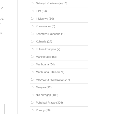
Debaty i Konferencje
(15)
 z
Film
(34)
ie,
Inicjatywy
(30)
a
Komentarze
(5)
sł
Kosmetyki konopne
(4)
Kulinaria
(24)
Kultura konopna
(2)
Manifestacje
(57)
Marihuana
(64)
Marihuana i Dzieci
(71)
Medyczna marihuana
(147)
Muzyka
(22)
Nie przegap
(103)
Polityka i Prawo
(304)
Porady
(58)