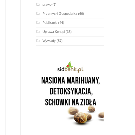
prawo
(7)
Przemysł i Gospodarka
(66)
Publikacje
(44)
Uprawa Konopi
(36)
Wywiady
(57)