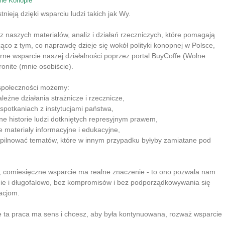
ne Konopie
nieją dzięki wsparciu ludzi takich jak Wy.
 z naszych materiałów, analiz i działań rzeczniczych, które pomagają
co z tym, co naprawdę dzieje się wokół polityki konopnej w Polsce,
rne wsparcie naszej działalności poprzez portal BuyCoffe (Wolne
ronite (mnie osobiście).
 społeczności możemy:
leżne działania strażnicze i rzecznicze,
 spotkaniach z instytucjami państwa,
lne historie ludzi dotkniętych represyjnym prawem,
e materiały informacyjne i edukacyjne,
 pilnować tematów, które w innym przypadku byłyby zamiatane pod
e, comiesięczne wsparcie ma realne znaczenie - to ono pozwala nam
nie i długofalowo, bez kompromisów i bez podporządkowywania się
acjom.
e ta praca ma sens i chcesz, aby była kontynuowana, rozważ wsparcie