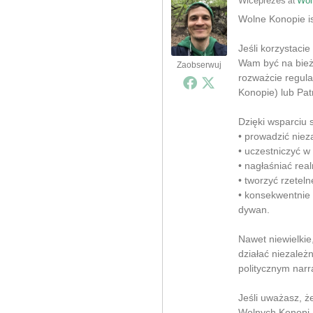
Wiceprezes
Wol
at
Wolne Konopie ist
Jeśli korzystacie
Wam być na bieżą
Zaobserwuj
rozważcie regula
Konopie) lub Pat
Dzięki wsparciu
• prowadzić nieza
• uczestniczyć w
• nagłaśniać rea
• tworzyć rzeteln
• konsekwentnie
dywan.
Nawet niewielki
działać niezależ
politycznym narr
Jeśli uważasz, ż
Wolnych Konopi.