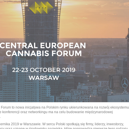
 Forum to nowa inicjatywa na Polskim rynku ukierunkowana na rozwój ekosystemu
e konferencji oraz networkingu ma na celu budowanie międzynarodowej
.
rnika 2019 w Warszawie. W sercu Polski spotkają się firmy, liderzy, inwestorzy,
ktycy oraz uznane w środowisku nazwiska, które poprowadzą pierwsze tego rodzaju