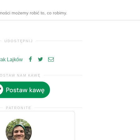
zności możemy robić to, co robimy.
UDOSTĘPNIJ
rak Lajków
OSTAW NAM KAWĘ
PATRONITE