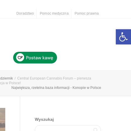
Doradztwo
Pomoc medyczna
Pomoc prawna
Otwórz 
dziernik
Central European Cannabis Forum – pierwsza
cja w Polsce!
Największa, rzetelna baza informacji - Konopie w Polsce
Wyszukaj