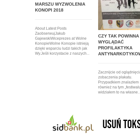
MARSZU WYZWOLENIA
KONOPI 2018
About Latest Posts
ZaobserwujJakub
CZY TAK POWINNA
GajewskiWiceprezes at Wolne
WYGLĄDAĆ
KonopieWolne Konopie istnieją
PROFILAKTYKA
dzięki wsparciu ludzi takich jak
Wy.Jeśli korzystacie z naszych...
ANTYNARKOTYKO
Zacznijcie od oglądnięcia
zobaczenia plakatu.
Przypadkiem znalazłem 
również na tym „festiwal
widziałem to na własne..