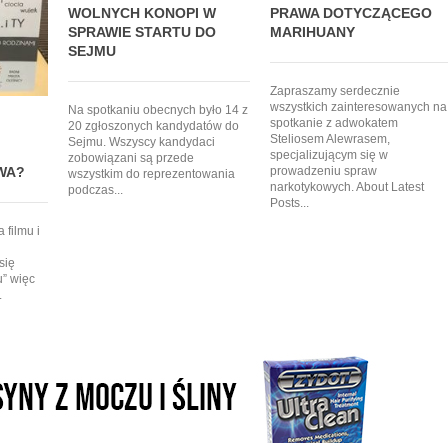
WOLNYCH KONOPI W
PRAWA DOTYCZĄCEGO
SPRAWIE STARTU DO
MARIHUANY
SEJMU
Zapraszamy serdecznie
wszystkich zainteresowanych na
Na spotkaniu obecnych było 14 z
spotkanie z adwokatem
20 zgłoszonych kandydatów do
Steliosem Alewrasem,
Sejmu. Wszyscy kandydaci
specjalizującym się w
zobowiązani są przede
prowadzeniu spraw
WA?
wszystkim do reprezentowania
narkotykowych. About Latest
podczas...
Posts...
 filmu i
się
u” więc
.