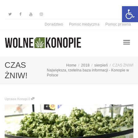
Otwórz 
Doradztwo
Pomoc medyczna
Pomoc prawna
Przełą
CZAS
Home
2018
sierpień
CZAS ŻNIW!
Największa, rzetelna baza informacji - Konopie w
ŻNIW!
Polsce
nawiga
Uprawa Konopi
0