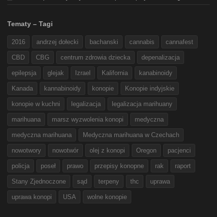
Tematy – Tagi
2016
andrzej dołecki
bachanski
cannabis
cannafest
CBD
CBG
centrum zdrowia dziecka
depenalizacja
epilepsja
glejak
Izrael
Kalifornia
kanabinoidy
Kanada
kannabinoidy
konopie
Konopie indyjskie
konopie w kuchni
legalizacja
legalizacja marihuany
marihuana
marsz wyzwolenia konopi
medyczna
medyczna marihuana
Medyczna marihuana w Czechach
nowotwory
nowotwór
olej z konopi
Oregon
pacjenci
policja
poseł
prawo
przepisy konopne
rak
raport
Stany Zjednoczone
sąd
terpeny
thc
uprawa
uprawa konopi
USA
wolne konopie