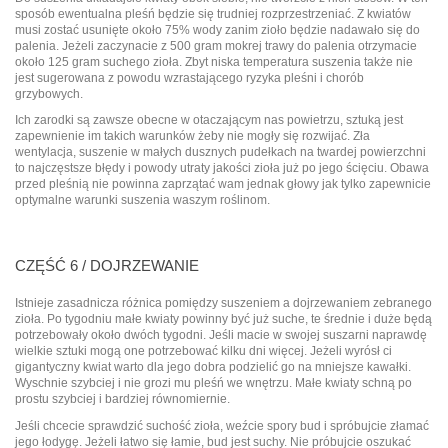
sposób ewentualna pleśń będzie się trudniej rozprzestrzeniać. Z kwiatów
musi zostać usunięte około 75% wody zanim zioło będzie nadawało się do
palenia. Jeżeli zaczynacie z 500 gram mokrej trawy do palenia otrzymacie
około 125 gram suchego zioła. Zbyt niska temperatura suszenia także nie
jest sugerowana z powodu wzrastającego ryzyka pleśni i chorób
grzybowych.
Ich zarodki są zawsze obecne w otaczającym nas powietrzu, sztuką jest
zapewnienie im takich warunków żeby nie mogły się rozwijać. Zła
wentylacja, suszenie w małych dusznych pudełkach na twardej powierzchni
to najczęstsze błędy i powody utraty jakości zioła już po jego ścięciu. Obawa
przed pleśnią nie powinna zaprzątać wam jednak głowy jak tylko zapewnicie
optymalne warunki suszenia waszym roślinom.
CZĘŚĆ 6 / DOJRZEWANIE
Istnieje zasadnicza różnica pomiędzy suszeniem a dojrzewaniem zebranego
zioła. Po tygodniu małe kwiaty powinny być już suche, te średnie i duże będą
potrzebowały około dwóch tygodni. Jeśli macie w swojej suszarni naprawdę
wielkie sztuki mogą one potrzebować kilku dni więcej. Jeżeli wyrósł ci
gigantyczny kwiat warto dla jego dobra podzielić go na mniejsze kawałki.
Wyschnie szybciej i nie grozi mu pleśń we wnętrzu. Małe kwiaty schną po
prostu szybciej i bardziej równomiernie.
Jeśli chcecie sprawdzić suchość zioła, weźcie spory bud i spróbujcie złamać
jego łodygę. Jeżeli łatwo się łamie, bud jest suchy. Nie próbujcie oszukać