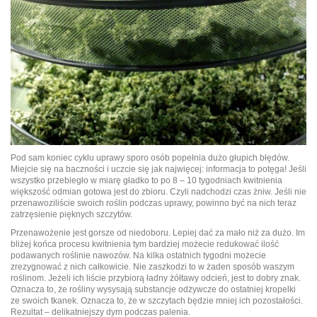
Pod sam koniec cyklu uprawy sporo osób popełnia dużo głupich błędów.
Miejcie się na baczności i uczcie się jak najwięcej: informacja to potęga! Jeśli
wszystko przebiegło w miarę gładko to po 8 – 10 tygodniach kwitnienia
większość odmian gotowa jest do zbioru. Czyli nadchodzi czas żniw. Jeśli nie
przenawoziliście swoich roślin podczas uprawy, powinno być na nich teraz
zatrzęsienie pięknych szczytów.
Przenawożenie jest gorsze od niedoboru. Lepiej dać za mało niż za dużo. Im
bliżej końca procesu kwitnienia tym bardziej możecie redukować ilość
podawanych roślinie nawozów. Na kilka ostatnich tygodni możecie
zrezygnować z nich całkowicie. Nie zaszkodzi to w żaden sposób waszym
roślinom. Jeżeli ich liście przybiorą ładny żółtawy odcień, jest to dobry znak.
Oznacza to, że rośliny wysysają substancje odżywcze do ostatniej kropelki
ze swoich tkanek. Oznacza to, że w szczytach będzie mniej ich pozostałości.
Rezultat – delikatniejszy dym podczas palenia.