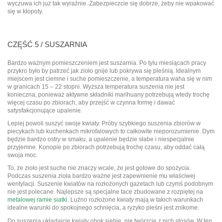
wyczuwa ich już tak wyraźnie. Zabezpieczcie się dobrze, żeby nie wpakować
się w kłopoty.
CZĘŚĆ 5 / SUSZARNIA
Bardzo ważnym pomieszczeniem jest suszarnia. Po tylu miesiącach pracy
przykro było by patrzeć jak zioło gnije lub pokrywa się pleśnią. Idealnym
miejscem jest ciemne i suche pomieszczenie, a temperatura waha się w nim
w granicach 15 – 22 stopni. Wyższa temperatura suszenia nie jest
konieczna, ponieważ aktywne składniki marihuany potrzebują wtedy trochę
więcej czasu po zbiorach, aby przejść w czynna formę i dawać
satysfakcjonujące upalenie.
Lepiej powoli suszyć swoje kwiaty. Próby szybkiego suszenia zbiorów w
piecykach lub kuchenkach mikrofalowych to całkowite nieporozumienie. Dym
będzie bardzo ostry w smaku, a upalenie będzie słabe i niespecjalnie
przyjemne. Konopie po zbiorach potrzebują trochę czasu, aby oddać całą
swoja moc.
To, że zioło jest suche nie znaczy wcale, że jest gotowe do spożycia.
Podczas suszenia zioła bardzo ważne jest zapewnienie mu właściwej
wentylacji. Suszenie kwiatów na rozłożonych gazetach lub czymś podobnym
nie jest polecane. Najlepsze są specjalne tace zbudowane z rozpiętej na
metalowej ramie siatki
. Luźno rozłożone kwiaty mają w takich warunkach
idealne warunki do spokojnego schnięcia, a ryzyko pleśni jest znikome.
Do suszenia układajcie kwiaty obok siebie, nie twórzcie z nich stosów. W ten