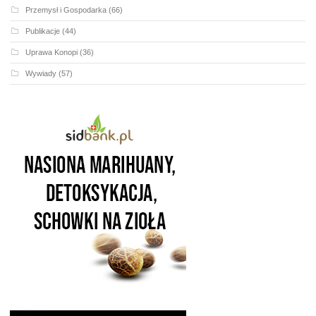
Przemysł i Gospodarka
(66)
Publikacje
(44)
Uprawa Konopi
(36)
Wywiady
(57)