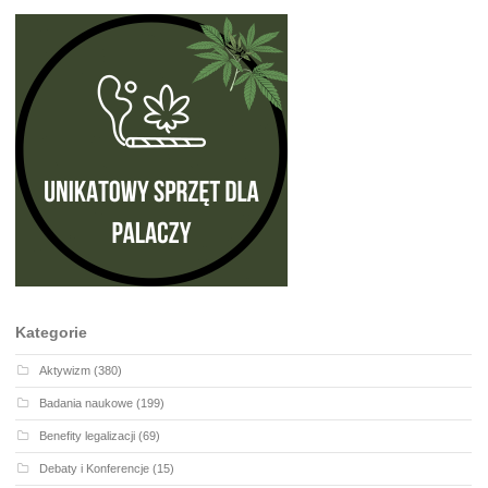
Kategorie
Aktywizm
(380)
Badania naukowe
(199)
Benefity legalizacji
(69)
Debaty i Konferencje
(15)