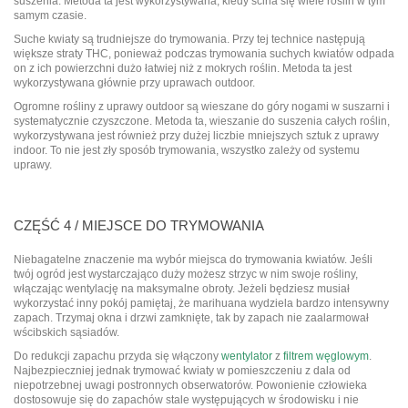
suszenia. Metoda ta jest wykorzystywana, kiedy ścina się wiele roślin w tym
samym czasie.
Suche kwiaty są trudniejsze do trymowania. Przy tej technice następują
większe straty THC, ponieważ podczas trymowania suchych kwiatów odpada
on z ich powierzchni dużo łatwiej niż z mokrych roślin. Metoda ta jest
wykorzystywana głównie przy uprawach outdoor.
Ogromne rośliny z uprawy outdoor są wieszane do góry nogami w suszarni i
systematycznie czyszczone. Metoda ta, wieszanie do suszenia całych roślin,
wykorzystywana jest również przy dużej liczbie mniejszych sztuk z uprawy
indoor. To nie jest zły sposób trymowania, wszystko zależy od systemu
uprawy.
CZĘŚĆ 4 / MIEJSCE DO TRYMOWANIA
Niebagatelne znaczenie ma wybór miejsca do trymowania kwiatów. Jeśli
twój ogród jest wystarczająco duży możesz strzyc w nim swoje rośliny,
włączając wentylację na maksymalne obroty. Jeżeli będziesz musiał
wykorzystać inny pokój pamiętaj, że marihuana wydziela bardzo intensywny
zapach. Trzymaj okna i drzwi zamknięte, tak by zapach nie zaalarmował
wścibskich sąsiadów.
Do redukcji zapachu przyda się włączony
wentylator
z
filtrem węglowym
.
Najbezpieczniej jednak trymować kwiaty w pomieszczeniu z dala od
niepotrzebnej uwagi postronnych obserwatorów. Powonienie człowieka
dostosowuje się do zapachów stale występujących w środowisku i nie