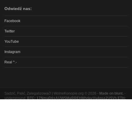
Odwiedź nas:
Facebook
Twitter
YouTube
Instagram
Real ^.-
Sadzić, Palić, Zalegalizować! | WolneKonopie.org © 2026 -
Made on blunt.
-
underground:
BTC: 17NmuD6sAUWSMaRREHMhdavVu4pse2U5Vh ETH:
0xb8e9b131bc5a3e06e3a87ad319f5e5b9b1f9ed16
Partnerzy