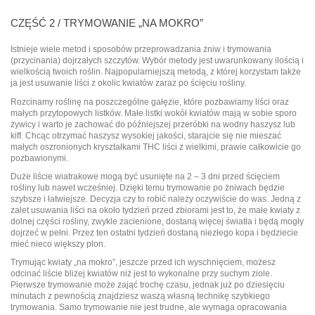
CZĘŚĆ 2 / TRYMOWANIE „NA MOKRO”
Istnieje wiele metod i sposobów przeprowadzania żniw i trymowania
(przycinania) dojrzałych szczytów. Wybór metody jest uwarunkowany ilością i
wielkością twoich roślin. Najpopularniejszą metodą, z której korzystam także
ja jest usuwanie liści z okolic kwiatów zaraz po ścięciu rośliny.
Rozcinamy roślinę na poszczególne gałęzie, które pozbawiamy liści oraz
małych przytopowych listków. Małe listki wokół kwiatów mają w sobie sporo
żywicy i warto je zachować do późniejszej przeróbki na wodny haszysz lub
kiff. Chcąc otrzymać haszysz wysokiej jakości, starajcie się nie mieszać
małych oszronionych kryształkami THC liści z wielkimi, prawie całkowicie go
pozbawionymi.
Duże liście wiatrakowe mogą być usunięte na 2 – 3 dni przed ścięciem
rośliny lub nawet wcześniej. Dzięki temu trymowanie po żniwach będzie
szybsze i łatwiejsze. Decyzja czy to robić należy oczywiście do was. Jedną z
zalet usuwania liści na około tydzień przed zbiorami jest to, że małe kwiaty z
dolnej części rośliny, zwykle zacienione, dostaną więcej światła i będą mogły
dojrzeć w pełni. Przez ten ostatni tydzień dostaną niezłego kopa i będziecie
mieć nieco większy plon.
Trymując kwiaty „na mokro”, jeszcze przed ich wyschnięciem, możesz
odcinać liście bliżej kwiatów niż jest to wykonalne przy suchym ziole.
Pierwsze trymowanie może zająć trochę czasu, jednak już po dziesięciu
minutach z pewnością znajdziesz waszą własną technikę szybkiego
trymowania. Samo trymowanie nie jest trudne, ale wymaga opracowania