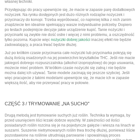
własnej techniki.
Przystępując do pracy upewnijcie się, że macie w zapasie parę dodatkowych
nożyczek. Na rynku dostępnych jest dużo różnych rodzajów nożyczek i
przycinaczy do konopi. Trzeba wypróbować, co najmniej kilka z nich zanim
znajdziecie ten idealnie spełniający wasze indywidualne potrzeby. Dopiero
po testach podejmijcie decyzje jakie urządzenie kupić. Tanie nożyczki i
przycinarki są zwykle nie dość ostre i więcej z nimi problemu, a oszczędność
tylko pozorna. Kupcie więc
nożyczki dobrej jakości
inaczej efekt nie będzie
zadowalający, a praca trwać będzie dłużej.
Już po krótkim czasie przycinania całe nożyczki lub przycinarka pokryją się
dużą ilością osadzonych na jej powierzchni kryształków THC. Jeśli nie macie
jakiegoś dobrego rozpuszczalnika (alkohol izopropylowy) do jego usuwania,
możecie mieć problem. W krótkim czasie nożyczki się zatną i nie będzie
można dalej ich używać. Tanie modele zacinają się jeszcze szybciej. Jeśli
więc pracujecie z takimi modelami upewnijcie się, że macie ich w zapasie
większą ilość, aby nie przerywać pracy w połowie.
CZĘŚĆ 3 / TRYMOWANIE „NA SUCHO”
Drugą metodą jest trymowanie suchych już roślin. Technika ta wymaga, by
przed usunięciem liści krzaki dobrze wyschły. W zależności od ilości
posiadanych roślin rozcina się je na pojedyncze gałęzie i wiesza na linach w
suszarni. Suszenie nietrymowanych roślin trwa trochę dłużej, ponieważ liście
pozostawione na roślinie utrudniają parowanie i spowalniają proces