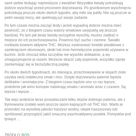
sami siebie testując najmniejsze z kwiatów! Wszystkie kwiaty potrzebują
dobrze wyschnąć przed procesem dojrzewania. Po gruntownym wyschnięciu
potrzebują jeszcze około dwóch tygodni, aby miło się paliły. Nie są jeszcze w
pełni swojej mocy, ale spełniają już swoje zadanie.
Po tym czasie można zacząć testy i jeżeli wypadną dobrze można mieć
pewność, że z biegiem czasu walory smakowe uwypuklą się jeszcze
bardziej. Po tym jak twoje kwiaty porządnie wyschły, musisz zadbać o
miejsce do ich przechowywania. Powinno być suche i ciemne. Światło
rozkłada bowiem aktywne THC. Możesz zastosować torebki plastikowe z
zamknięciem strunowym, słoiki lub inne hermetyczne pojemniki używane w
kuchni. Jeśli chociaż kilka szczytów nie wyschło dokładnie, a wy
zmagazynujecie je razem. Możecie stracić cały pojemnik, wszystko zgnije
zamieniając się w bezużyteczną papkę.
Po około dwóch tygodniach, do miesiąca, przechowywane w słojach zioło
uzyska swój ostateczny smak i moc. Dzięki dojrzewaniu palenie będzie
delikatne i aromatyczne. Z biegiem czasu będzie ono co raz lepsze;
podobnie jak wino konopie nabierają smaku i aromatu wraz z czasem. Są
lepsze i lepsze…
Tak więc jesteście teraz posiadaczami kilku słojów dobrego palenia, ale z
trymowania zostało wam jeszcze sporo kapiących od THC liści. Warto je
przerobić na wysokiej jakości haszysz wodny, olejek haszyszowy lub
spróbować przyrządzić jakiś smaczny psychoaktywny posiłek. Pomysłów jest
tysiące …
ŹRÓDŁO:
RQS