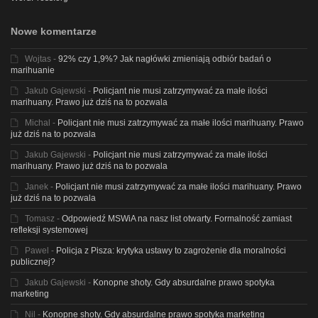
Nowe komentarze
Wojtas
-
92% czy 1,9%? Jak nagłówki zmieniają odbiór badań o
marihuanie
Jakub Gajewski
-
Policjant nie musi zatrzymywać za małe ilości
marihuany. Prawo już dziś na to pozwala
Michal
-
Policjant nie musi zatrzymywać za małe ilości marihuany. Prawo
już dziś na to pozwala
Jakub Gajewski
-
Policjant nie musi zatrzymywać za małe ilości
marihuany. Prawo już dziś na to pozwala
Janek
-
Policjant nie musi zatrzymywać za małe ilości marihuany. Prawo
już dziś na to pozwala
Tomasz
-
Odpowiedź MSWiA na nasz list otwarty. Formalność zamiast
refleksji systemowej
Pawel
-
Policja z Pisza: krytyka ustawy to zagrożenie dla moralności
publicznej?
Jakub Gajewski
-
Konopne shoty. Gdy absurdalne prawo spotyka
marketing
Nil
-
Konopne shoty. Gdy absurdalne prawo spotyka marketing