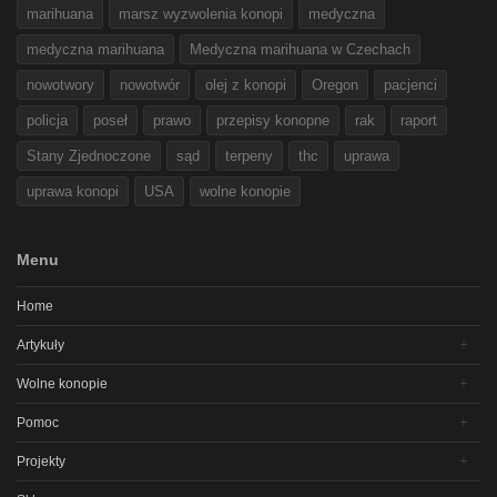
marihuana
marsz wyzwolenia konopi
medyczna
medyczna marihuana
Medyczna marihuana w Czechach
nowotwory
nowotwór
olej z konopi
Oregon
pacjenci
policja
poseł
prawo
przepisy konopne
rak
raport
Stany Zjednoczone
sąd
terpeny
thc
uprawa
uprawa konopi
USA
wolne konopie
Menu
Home
Artykuły
Wolne konopie
Pomoc
Projekty