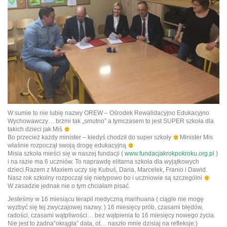
W sumie to nie lubię nazwy OREW – Ośrodek Rewalidacyjno Edukacyjno
Wychowawczy… brzmi tak „smutno” a tymczasem to jest SUPER szkoła dla
takich dzieci jak Miś
Bo przecież każdy minister – kiedyś chodził do super szkoły
Minister Mis
właśnie rozpoczął swoją drogę edukacyjną
Misia szkoła mieści się w naszej fundacji (
www.fundacjakrokpokroku.org.pl
)
i na razie ma 6 uczniów. To naprawdę elitarna szkoła dla wyjątkowych
dzieci.Razem z Maxiem uczy się Kubuś, Daria, Marcelek, Franio i Dawid.
Nasz rok szkolny rozpoczął się nietypowo bo i uczniowie są szczególni
W zasadzie jednak nie o tym chciałam pisać.
Jesteśmy w 16 miesiącu terapii medyczną marihuana ( ciągle nie mogę
wyzbyć się tej zwyczajowej nazwy. ) 16 miesięcy prób, czasami błędów,
radości, czasami wątpliwości… bez wątpienia to 16 miesięcy nowego życia.
Nie jest to żadna”okrągła” data, ot… naszło mnie dzisiaj na refleksje:)