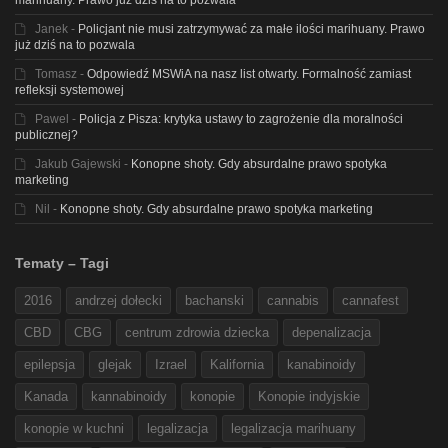
marihuany. Prawo już dziś na to pozwala
Janek
-
Policjant nie musi zatrzymywać za małe ilości marihuany. Prawo
już dziś na to pozwala
Tomasz
-
Odpowiedź MSWiA na nasz list otwarty. Formalność zamiast
refleksji systemowej
Pawel
-
Policja z Pisza: krytyka ustawy to zagrożenie dla moralności
publicznej?
Jakub Gajewski
-
Konopne shoty. Gdy absurdalne prawo spotyka
marketing
Nil
-
Konopne shoty. Gdy absurdalne prawo spotyka marketing
Tematy – Tagi
2016
andrzej dołecki
bachanski
cannabis
cannafest
CBD
CBG
centrum zdrowia dziecka
depenalizacja
epilepsja
glejak
Izrael
Kalifornia
kanabinoidy
Kanada
kannabinoidy
konopie
Konopie indyjskie
konopie w kuchni
legalizacja
legalizacja marihuany