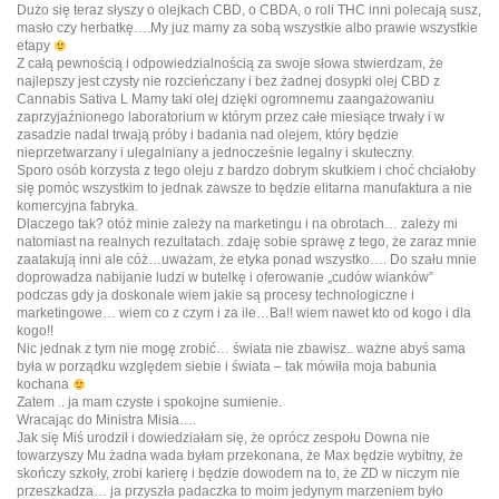
Dużo się teraz słyszy o olejkach CBD, o CBDA, o roli THC inni polecają susz,
masło czy herbatkę….My juz mamy za sobą wszystkie albo prawie wszystkie
etapy
Z całą pewnością i odpowiedzialnością za swoje słowa stwierdzam, że
najlepszy jest czysty nie rozcieńczany i bez żadnej dosypki olej CBD z
Cannabis Sativa L Mamy taki olej dzięki ogromnemu zaangażowaniu
zaprzyjaźnionego laboratorium w którym przez całe miesiące trwały i w
zasadzie nadal trwają próby i badania nad olejem, który będzie
nieprzetwarzany i ulegalniany a jednocześnie legalny i skuteczny.
Sporo osób korzysta z tego oleju z bardzo dobrym skutkiem i choć chciałoby
się pomóc wszystkim to jednak zawsze to będzie elitarna manufaktura a nie
komercyjna fabryka.
Dlaczego tak? otóż minie zależy na marketingu i na obrotach… zależy mi
natomiast na realnych rezultatach. zdaję sobie sprawę z tego, że zaraz mnie
zaatakują inni ale cóż…uważam, że etyka ponad wszystko…. Do szału mnie
doprowadza nabijanie ludzi w butelkę i oferowanie „cudów wianków”
podczas gdy ja doskonale wiem jakie są procesy technologiczne i
marketingowe… wiem co z czym i za ile…Ba!! wiem nawet kto od kogo i dla
kogo!!
Nic jednak z tym nie mogę zrobić… świata nie zbawisz.. ważne abyś sama
była w porządku względem siebie i świata – tak mówiła moja babunia
kochana
Zatem .. ja mam czyste i spokojne sumienie.
Wracając do Ministra Misia….
Jak się Miś urodził i dowiedziałam się, że oprócz zespołu Downa nie
towarzyszy Mu żadna wada byłam przekonana, że Max będzie wybitny, że
skończy szkoły, zrobi karierę i będzie dowodem na to, że ZD w niczym nie
przeszkadza… ja przyszła padaczka to moim jedynym marzeniem było