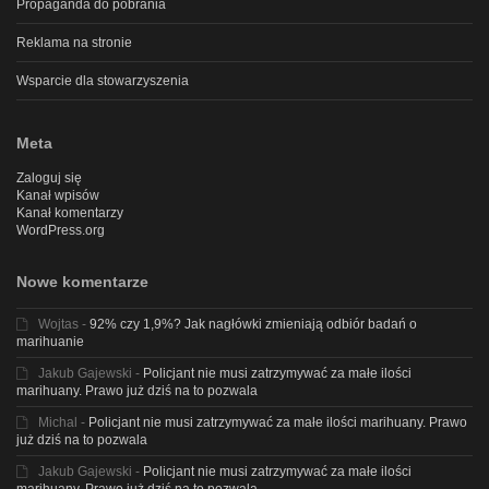
Propaganda do pobrania
Reklama na stronie
Wsparcie dla stowarzyszenia
Meta
Zaloguj się
Kanał wpisów
Kanał komentarzy
WordPress.org
Nowe komentarze
Wojtas
-
92% czy 1,9%? Jak nagłówki zmieniają odbiór badań o
marihuanie
Jakub Gajewski
-
Policjant nie musi zatrzymywać za małe ilości
marihuany. Prawo już dziś na to pozwala
Michal
-
Policjant nie musi zatrzymywać za małe ilości marihuany. Prawo
już dziś na to pozwala
Jakub Gajewski
-
Policjant nie musi zatrzymywać za małe ilości