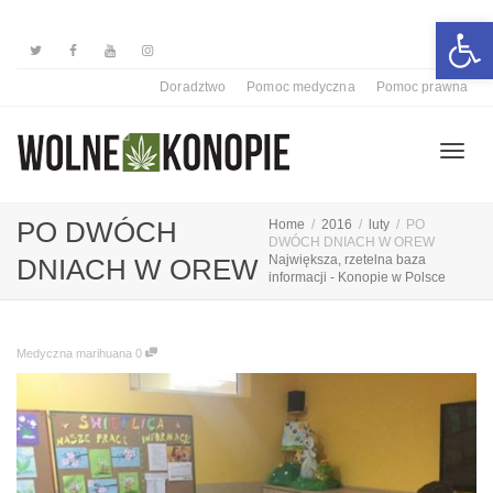
Otwórz 
Doradztwo
Pomoc medyczna
Pomoc prawna
Przełą
PO DWÓCH
Home
2016
luty
PO
DWÓCH DNIACH W OREW
Największa, rzetelna baza
DNIACH W OREW
informacji - Konopie w Polsce
nawiga
Medyczna marihuana
0