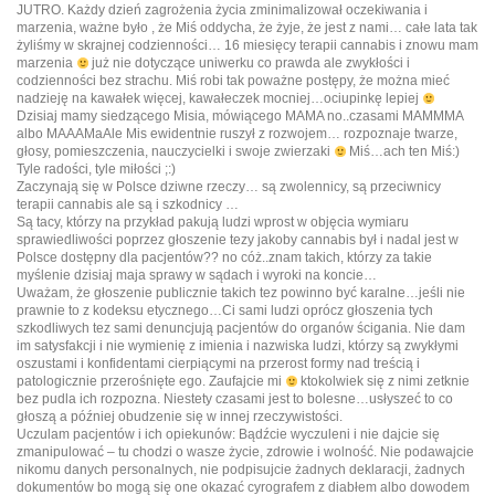
JUTRO. Każdy dzień zagrożenia życia zminimalizował oczekiwania i
marzenia, ważne było , że Miś oddycha, że żyje, że jest z nami… całe lata tak
żyliśmy w skrajnej codzienności… 16 miesięcy terapii cannabis i znowu mam
marzenia
już nie dotyczące uniwerku co prawda ale zwykłości i
codzienności bez strachu. Miś robi tak poważne postępy, że można mieć
nadzieję na kawałek więcej, kawałeczek mocniej…ociupinkę lepiej
Dzisiaj mamy siedzącego Misia, mówiącego MAMA no..czasami MAMMMA
albo MAAAMaAle Mis ewidentnie ruszył z rozwojem… rozpoznaje twarze,
głosy, pomieszczenia, nauczycielki i swoje zwierzaki
Miś…ach ten Miś:)
Tyle radości, tyle miłości ;:)
Zaczynają się w Polsce dziwne rzeczy… są zwolennicy, są przeciwnicy
terapii cannabis ale są i szkodnicy …
Są tacy, którzy na przykład pakują ludzi wprost w objęcia wymiaru
sprawiedliwości poprzez głoszenie tezy jakoby cannabis był i nadal jest w
Polsce dostępny dla pacjentów?? no cóż..znam takich, którzy za takie
myślenie dzisiaj maja sprawy w sądach i wyroki na koncie…
Uważam, że głoszenie publicznie takich tez powinno być karalne…jeśli nie
prawnie to z kodeksu etycznego…Ci sami ludzi oprócz głoszenia tych
szkodliwych tez sami denuncjują pacjentów do organów ścigania. Nie dam
im satysfakcji i nie wymienię z imienia i nazwiska ludzi, którzy są zwykłymi
oszustami i konfidentami cierpiącymi na przerost formy nad treścią i
patologicznie przerośnięte ego. Zaufajcie mi
ktokolwiek się z nimi zetknie
bez pudla ich rozpozna. Niestety czasami jest to bolesne…usłyszeć to co
głoszą a później obudzenie się w innej rzeczywistości.
Uczulam pacjentów i ich opiekunów: Bądźcie wyczuleni i nie dajcie się
zmanipulować – tu chodzi o wasze życie, zdrowie i wolność. Nie podawajcie
nikomu danych personalnych, nie podpisujcie żadnych deklaracji, żadnych
dokumentów bo mogą się one okazać cyrografem z diabłem albo dowodem