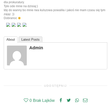
dla prokuratury.
Tyle ode mnie na dzisiaj:)
Idę do wanny bo mnie rwa kulszowa powaliła i jakoś nie mam czasu się tym
zając :))
Dobranoc
About
Latest Posts
Admin
UDOSTĘPNIJ
0
Brak Lajków