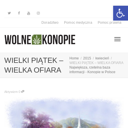
Otwórz 
Doradztwo
Pomoc medyczna
Pomoc prawna
Przełą
WIELKI PIĄTEK –
Home
2015
kwiecień
WIELKI PIĄTEK – WIELKA OFIARA
Największa, rzetelna baza
WIELKA OFIARA
informacji - Konopie w Polsce
nawiga
Aktywizm
0