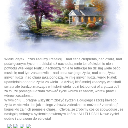
Wielki Piątek…czas zadumy i refleksji…nad ceną cierpienia, nad ofiarą, nad
poświęconym życiem… dzisiaj też nachodzą mnie te refleksje i to nie z
powodu Wielkiego Piątku. nachodzą mnie te refleksje bo dzisiaj wiele osób
musi się nad tym zastanowić… nad cena swojego życia, nad ceną życia
innych ludzi i nad ofiara jaka ponoszą.. w imię innych ludzi.. wielki Piątek
upamiętnia oddanie życia za wielu…a dzisiaj ktoś mniej znaczący w historii
świata ale bardzo znaczący w historii wielu ludzi też ponosi ofiarę…za co?
za to , że pomaga ludziom ratować życie wbrew zasadom, wbrew prawu..
wbrew zasadom…
W tym dniu… pragnę wszystkim złożyć życzenia długiego i szczęśliwego
życia w zdrowiu.. bo jak im tego zdrowia zabraknie to może też zabraknąć
kogoś kto za nich poniesie ofiarę… Chyba, że zrobimy coś co spowoduje , że
nastąpią zmiany w systemie powiemy w końcu : ALLELUJA!!!! Nowe życie!
godne i z prawem do zdrowia!