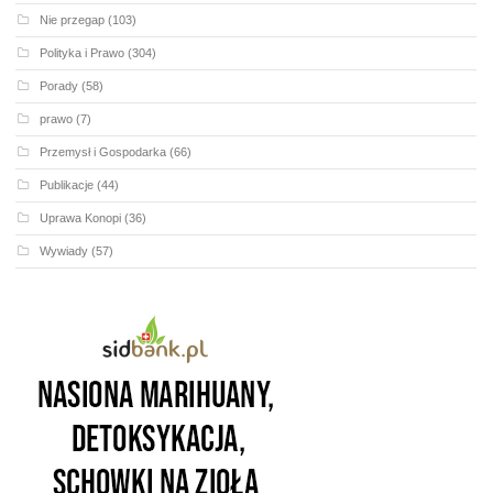
Nie przegap
(103)
Polityka i Prawo
(304)
Porady
(58)
prawo
(7)
Przemysł i Gospodarka
(66)
Publikacje
(44)
Uprawa Konopi
(36)
Wywiady
(57)