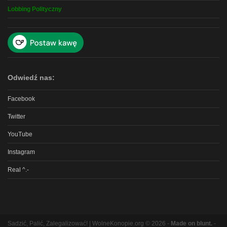
Lobbing Polityczny
Odwiedź nas:
Facebook
Twitter
YouTube
Instagram
Real ^.-
Sadzić, Palić, Zalegalizować! | WolneKonopie.org © 2026 -
Made on blunt.
-