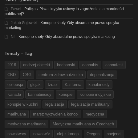
refleksji systemowej
Pawel
-
Policja z Pisza: krytyka ustawy to zagrożenie dla moralności
publicznej?
Jakub Gajewski
-
Konopne shoty. Gdy absurdalne prawo spotyka
marketing
Nil
-
Konopne shoty. Gdy absurdalne prawo spotyka marketing
Tematy – Tagi
2016
andrzej dołecki
bachanski
cannabis
cannafest
CBD
CBG
centrum zdrowia dziecka
depenalizacja
epilepsja
glejak
Izrael
Kalifornia
kanabinoidy
Kanada
kannabinoidy
konopie
Konopie indyjskie
konopie w kuchni
legalizacja
legalizacja marihuany
marihuana
marsz wyzwolenia konopi
medyczna
medyczna marihuana
Medyczna marihuana w Czechach
nowotwory
nowotwór
olej z konopi
Oregon
pacjenci