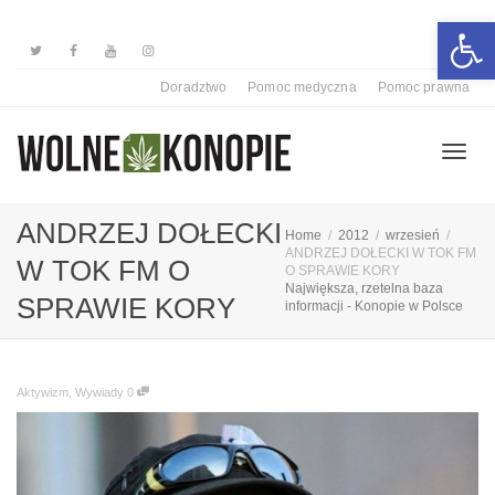
Otwórz 
Doradztwo
Pomoc medyczna
Pomoc prawna
Przełą
ANDRZEJ DOŁECKI
Home
2012
wrzesień
ANDRZEJ DOŁECKI W TOK FM
W TOK FM O
O SPRAWIE KORY
Największa, rzetelna baza
nawiga
SPRAWIE KORY
informacji - Konopie w Polsce
Aktywizm
,
Wywiady
0