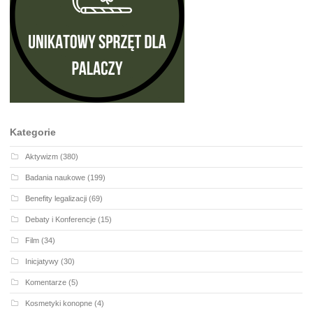
Kategorie
Aktywizm
(380)
Badania naukowe
(199)
Benefity legalizacji
(69)
Debaty i Konferencje
(15)
Film
(34)
Inicjatywy
(30)
Komentarze
(5)
Kosmetyki konopne
(4)