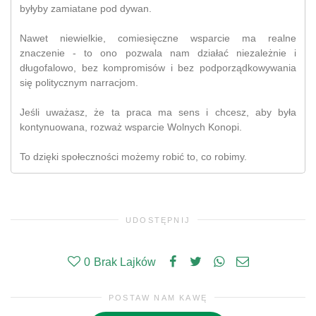
byłyby zamiatane pod dywan.
Nawet niewielkie, comiesięczne wsparcie ma realne
znaczenie - to ono pozwala nam działać niezależnie i
długofalowo, bez kompromisów i bez podporządkowywania
się politycznym narracjom.
Jeśli uważasz, że ta praca ma sens i chcesz, aby była
kontynuowana, rozważ wsparcie Wolnych Konopi.
To dzięki społeczności możemy robić to, co robimy.
UDOSTĘPNIJ
0
Brak Lajków
POSTAW NAM KAWĘ