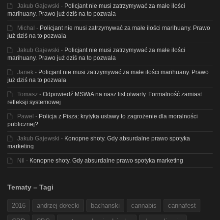
Jakub Gajewski
-
Policjant nie musi zatrzymywać za małe ilości
marihuany. Prawo już dziś na to pozwala
Michal
-
Policjant nie musi zatrzymywać za małe ilości marihuany. Prawo
już dziś na to pozwala
Jakub Gajewski
-
Policjant nie musi zatrzymywać za małe ilości
marihuany. Prawo już dziś na to pozwala
Janek
-
Policjant nie musi zatrzymywać za małe ilości marihuany. Prawo
już dziś na to pozwala
Tomasz
-
Odpowiedź MSWiA na nasz list otwarty. Formalność zamiast
refleksji systemowej
Pawel
-
Policja z Pisza: krytyka ustawy to zagrożenie dla moralności
publicznej?
Jakub Gajewski
-
Konopne shoty. Gdy absurdalne prawo spotyka
marketing
Nil
-
Konopne shoty. Gdy absurdalne prawo spotyka marketing
Tematy – Tagi
2016
andrzej dołecki
bachanski
cannabis
cannafest