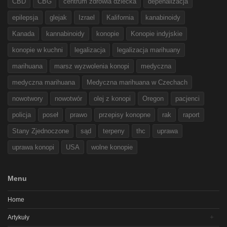
CBD
CBG
centrum zdrowia dziecka
depenalizacja
epilepsja
glejak
Izrael
Kalifornia
kanabinoidy
Kanada
kannabinoidy
konopie
Konopie indyjskie
konopie w kuchni
legalizacja
legalizacja marihuany
marihuana
marsz wyzwolenia konopi
medyczna
medyczna marihuana
Medyczna marihuana w Czechach
nowotwory
nowotwór
olej z konopi
Oregon
pacjenci
policja
poseł
prawo
przepisy konopne
rak
raport
Stany Zjednoczone
sąd
terpeny
thc
uprawa
uprawa konopi
USA
wolne konopie
Menu
Home
Artykuły