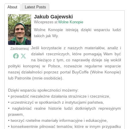
About
Latest Posts
Jakub Gajewski
Wiceprezes
Wolne Konopie
at
Wolne Konopie istnieją dzięki wsparciu ludzi
takich jak Wy.
Jeśli korzystacie z naszych materiałów, analiz i
Zaobserwuj
działań rzeczniczych, które pomagają Wam być
na bieżąco z tym, co naprawdę dzieje się wokół
polityki konopnej w Polsce, rozważcie regularne wsparcie
naszej działalności poprzez portal BuyCoffe (Wolne Konopie)
lub Patronite (mnie osobiście).
Dzięki wsparciu społeczności możemy:
• prowadzić niezależne działania strażnicze i rzecznicze,
• uczestniczyć w spotkaniach z instytucjami państwa,
• nagłaśniać realne historie ludzi dotkniętych represyjnym
prawem,
• tworzyć rzetelne materiały informacyjne i edukacyjne,
• konsekwentnie pilnować tematów, które w innym przypadku