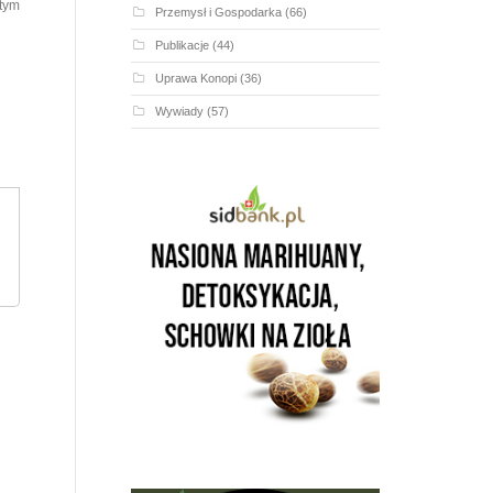
 tym
Przemysł i Gospodarka
(66)
Publikacje
(44)
Uprawa Konopi
(36)
Wywiady
(57)