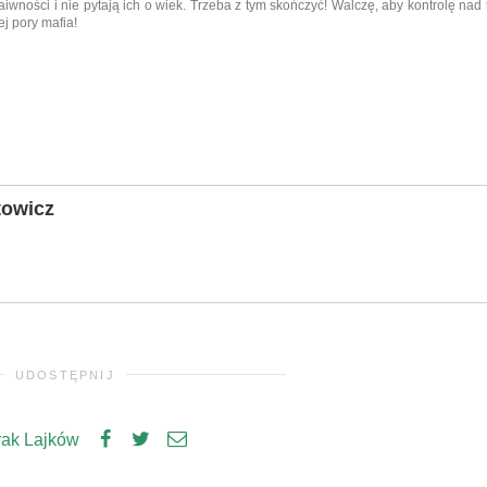
aiwności i nie pytają ich o wiek. Trzeba z tym skończyć! Walczę, aby kontrolę nad
ej pory mafia!
towicz
UDOSTĘPNIJ
rak Lajków