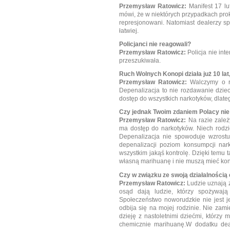
Przemysław Ratowicz:
Manifest 17 lu
mówi, że w niektórych przypadkach pro
represjonowani. Natomiast dealerzy spr
łatwiej.
Policjanci nie reagowali?
Przemysław Ratowicz:
Policja nie int
przeszukiwała.
Ruch Wolnych Konopi działa już 10 lat
Przemysław Ratowicz:
Walczymy o r
Depenalizacja to nie rozdawanie dzieci
dostęp do wszystkich narkotyków, dlate
Czy jednak Twoim zdaniem Polacy ni
Przemysław Ratowicz:
Na razie zależ
ma dostęp do narkotyków. Niech rodzic
Depenalizacja nie spowoduje wzrostu
depenalizacji poziom konsumpcji nar
wszystkim jakąś kontrolę. Dzięki temu
własną marihuanę i nie muszą mieć kon
Czy w związku ze swoją działalnością
Przemysław Ratowicz:
Ludzie uznają 
osąd dają ludzie, którzy spożywają
Społeczeństwo noworudzkie nie jest je
odbija się na mojej rodzinie. Nie zam
dzieję z nastoletnimi dziećmi, którz
chemicznie marihuanę.W dodatku deal