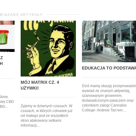
WIĄZANE ARTYKUŁY
 Z
CH
EDUKACJA TO PODSTAW
MÓJ MATRIX CZ. 4
Dziś mamy okazję przeprowadzi
UŻYWKI!
wywiad ze znanym aktywistą,
szanowanym growerem,
linie.
doświadczonym palaczem oraz
olej CBD
członkiem załogi Cannabis
Żyjemy w dziwnych czasach. W
BG...
College- Andrew Tan’em....
czasach, w których człowiek już
od małego jest ze wszystkich
stron atakowany setkami
informacji,...