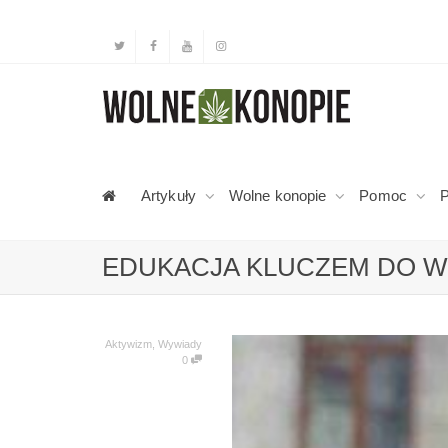
Artykuły
Wolne konopie
Pomoc
P
EDUKACJA KLUCZEM DO W
Aktywizm
,
Wywiady
0