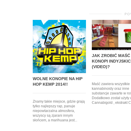
PO
JAK ZROBIĆ MAŚĆ
KONOPI INDYJSKI
(VIDEO)?
WOLNE KONOPIE NA HIP
Maść zawiera wszystkie
HOP KEMP 2014!!
kannabinoidy oraz inne
substancje zawarte w roś
Dodatkowo został użyty 
Znamy takie miejsce, gdzie grają
Cannabigold , ekstrakt C
tylko najlepszy rap, panuje
niepowtarzalna atmosfera,
wszyscy są zjarani innym
słońcem, a marihuana jest...