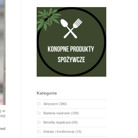
Kategorie
Aktywizm
(380)
ię w
Badania naukowe
(199)
eję
Benefity legalizacji
(69)
zed
Debaty i Konferencje
(15)