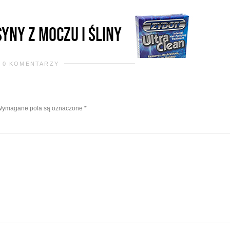
0 KOMENTARZY
ymagane pola są oznaczone
*