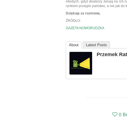
młodych, gdyż dealerzy żerują na ich n
rynkiem przejęło państwo, a nie jak do t
Dziękuję za rozmowę.
ŹRÓDŁO:
GAZETA NOWORUDZKA
About
Latest Posts
Przemek Ra
0
B