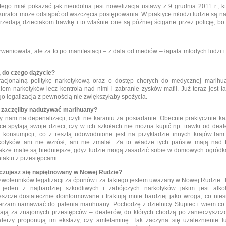
tego miał pokazać jak nieudolna jest nowelizacja ustawy z 9 grudnia 2011 r., k
kurator może odstąpić od wszczęcia postępowania. W praktyce młodzi ludzie są n
zedają dzieciakom trawkę i to właśnie one są później ścigane przez policję, bo
erweniowała, ale za to po manifestacji – z dala od mediów – łapała młodych ludzi i
, do czego dążycie?
acjonalną politykę narkotykową oraz o dostęp chorych do medycznej marihua
om narkotyków lecz kontrola nad nimi i zabranie zysków mafii. Już teraz jest ł
go legalizacja z pewnością nie zwiększyłaby spożycia.
e zaczęliby nadużywać marihuany?
y nam na depenalizacji, czyli nie karaniu za posiadanie. Obecnie praktycznie k
e spytają swoje dzieci, czy w ich szkołach nie można kupić np. trawki od deal
 konsumpcji, co z resztą udowodnione jest na przykładzie innych krajów.Tam
kotyków ani nie wzrósł, ani nie zmalał. Za to władze tych państw mają nad 
 także mafie są biedniejsze, gdyż ludzie mogą zasadzić sobie w domowych ogród
taktu z przestępcami.
 czujesz się napiętnowany w Nowej Rudzie?
zwolenników legalizacji za ćpunów i za takiego jestem uważany w Nowej Rudzie. 
 jeden z najbardziej szkodliwych i zabójczych narkotyków jakim jest alkoh
szcze dostatecznie doinformowane i traktują mnie bardziej jako wroga, co nies
ierzam namawiać do palenia marihuany. Pochodzę z dzielnicy Słupiec i wiem co
y mają za znajomych przestępców – dealerów, do których chodzą po zanieczyszcz
erzy proponują im ekstazy, czy amfetaminę. Tak zaczyna się uzależnienie lu