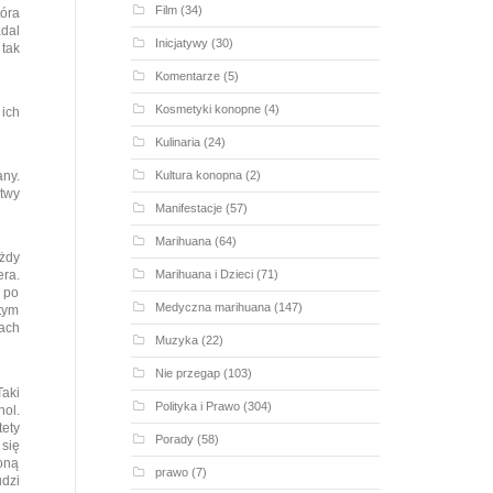
Film
(34)
tóra
adal
Inicjatywy
(30)
 tak
Komentarze
(5)
Kosmetyki konopne
(4)
 ich
Kulinaria
(24)
Kultura konopna
(2)
ny.
atwy
Manifestacje
(57)
Marihuana
(64)
ażdy
Marihuana i Dzieci
(71)
era.
 po
Medyczna marihuana
(147)
tym
kach
Muzyka
(22)
Nie przegap
(103)
Taki
Polityka i Prawo
(304)
ol.
tety
Porady
(58)
 się
oną
prawo
(7)
dzi