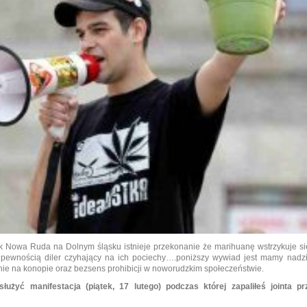
jak Nowa Ruda na Dolnym śląsku istnieje przekonanie że marihuanę wstrzykuje s
 pewnością diler czyhający na ich pociechy….poniższy wywiad jest mamy nadzi
ie na konopie oraz bezsens prohibicji w noworudzkim społeczeństwie.
żyć manifestacja (piątek, 17 lutego) podczas której zapaliłeś jointa pr