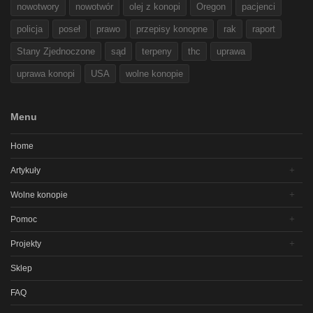
nowotwory
nowotwór
olej z konopi
Oregon
pacjenci
policja
poseł
prawo
przepisy konopne
rak
raport
Stany Zjednoczone
sąd
terpeny
thc
uprawa
uprawa konopi
USA
wolne konopie
Menu
Home
Artykuły
Wolne konopie
Pomoc
Projekty
Sklep
FAQ