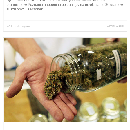
S]zanowni Państwo. 1 kwietnia Stowarzyszenie Wolne Konopie
organizuje w Poznaniu happening polegający na przekazaniu 30 gramów
suszu oraz 3 sadzonek...
Czytaj więcej
0
Brak Lajków