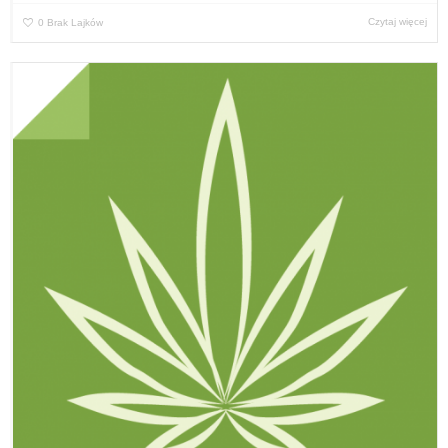
Czytaj więcej
0
Brak Lajków