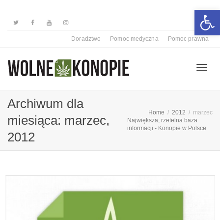
Otwórz 
Doradztwo
Pomoc medyczna
Pomoc prawna
Przełą
Archiwum dla
Home
2012
marzec
miesiąca: marzec,
Największa, rzetelna baza
informacji - Konopie w Polsce
nawiga
2012