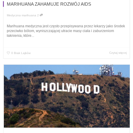
MARIHUANA ZAHAMUJE ROZWÓJ AIDS
Medyczna marihuana
2
Marihuana medyczna jest często przepisywana przez lekarzy jako środek
przeciwko bólom, wyniszczającej utracie masy ciała i zaburzeniom
łaknienia, które...
Czytaj więcej
0
Brak Lajków