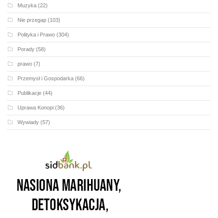
Muzyka
(22)
Nie przegap
(103)
Polityka i Prawo
(304)
Porady
(58)
prawo
(7)
Przemysł i Gospodarka
(66)
Publikacje
(44)
Uprawa Konopi
(36)
Wywiady
(57)