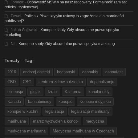
Tomasz
-
Odpowiedź MSWiA na nasz list otwarty. Formalność zamiast
refleksji systemowej
Pawel
-
Policja z Pisza: krytyka ustawy to zagrożenie dla moralności
publicznej?
Jakub Gajewski
-
Konopne shoty. Gdy absurdalne prawo spotyka
marketing
Nil
-
Konopne shoty. Gdy absurdalne prawo spotyka marketing
Tematy – Tagi
2016
andrzej dołecki
bachanski
cannabis
cannafest
CBD
CBG
centrum zdrowia dziecka
depenalizacja
epilepsja
glejak
Izrael
Kalifornia
kanabinoidy
Kanada
kannabinoidy
konopie
Konopie indyjskie
konopie w kuchni
legalizacja
legalizacja marihuany
marihuana
marsz wyzwolenia konopi
medyczna
medyczna marihuana
Medyczna marihuana w Czechach