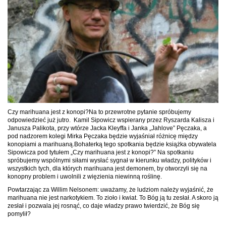
Czy marihuana jest z konopi?
Na to przewrotne pytanie spróbujemy
odpowiedzieć już jutro. Kamil
Sipowicz
wspierany przez Ryszarda Kalisza i
Janusza Palikota, przy wtórze
Jacka Kleyffa i Janka „Jahlove” Pęczaka, a
pod nadzorem kolegi
Mirka Pęczaka będzie wyjaśniał różnicę między
konopiami a marihuaną.
Bohaterką tego spotkania będzie
książka obywatela
Sipowicza pod tytułem „Czy marihuana jest z
konopi?” Na spotkaniu
spróbujemy wspólnymi siłami wysłać sygnał w
kierunku władzy, polityków i
wszystkich tych, dla których marihuana jest
demonem, by otworzyli się na
konopny problem i uwolnili z więzienia
niewinną roślinę.
Powtarzając za Willim Nelsonem: uważamy, że ludziom
należy wyjaśnić, że
marihuana nie jest narkotykiem. To zioło i kwiat. To
Bóg ją tu zesłał. A skoro ją
zesłał i pozwala jej rosnąć, co daje władzy prawo twierdzić, że Bóg się
pomylił?