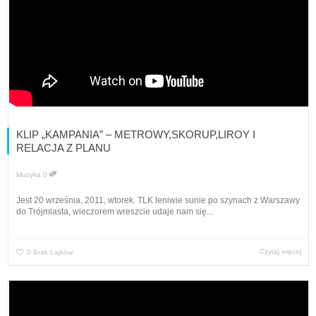
KLIP „KAMPANIA” – METROWY,SKORUP,LIROY I
RELACJA Z PLANU
Muzyka
0
Jest 20 września, 2011, wtorek. TLK leniwie sunie po szynach z Warszawy
do Trójmiasta, wieczorem wreszcie udaje nam się...
Czytaj więcej
0
Brak Lajków