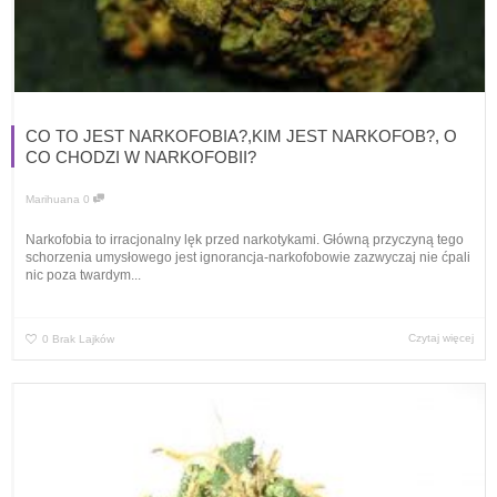
CO TO JEST NARKOFOBIA?,KIM JEST NARKOFOB?, O
CO CHODZI W NARKOFOBII?
Marihuana
0
Narkofobia to irracjonalny lęk przed narkotykami. Główną przyczyną tego
schorzenia umysłowego jest ignorancja-narkofobowie zazwyczaj nie ćpali
nic poza twardym...
Czytaj więcej
0
Brak Lajków