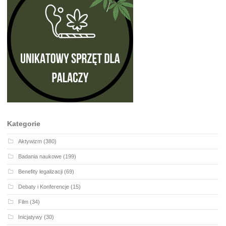
Kategorie
Aktywizm
(380)
Badania naukowe
(199)
Benefity legalizacji
(69)
Debaty i Konferencje
(15)
Film
(34)
Inicjatywy
(30)