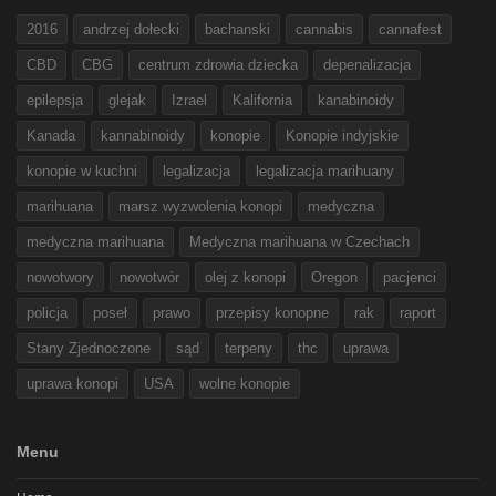
2016
andrzej dołecki
bachanski
cannabis
cannafest
CBD
CBG
centrum zdrowia dziecka
depenalizacja
epilepsja
glejak
Izrael
Kalifornia
kanabinoidy
Kanada
kannabinoidy
konopie
Konopie indyjskie
konopie w kuchni
legalizacja
legalizacja marihuany
marihuana
marsz wyzwolenia konopi
medyczna
medyczna marihuana
Medyczna marihuana w Czechach
nowotwory
nowotwór
olej z konopi
Oregon
pacjenci
policja
poseł
prawo
przepisy konopne
rak
raport
Stany Zjednoczone
sąd
terpeny
thc
uprawa
uprawa konopi
USA
wolne konopie
Menu