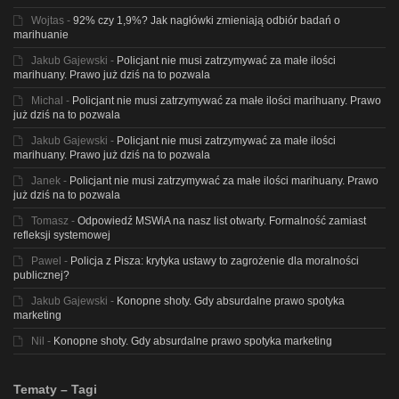
Wojtas
-
92% czy 1,9%? Jak nagłówki zmieniają odbiór badań o
marihuanie
Jakub Gajewski
-
Policjant nie musi zatrzymywać za małe ilości
marihuany. Prawo już dziś na to pozwala
Michal
-
Policjant nie musi zatrzymywać za małe ilości marihuany. Prawo
już dziś na to pozwala
Jakub Gajewski
-
Policjant nie musi zatrzymywać za małe ilości
marihuany. Prawo już dziś na to pozwala
Janek
-
Policjant nie musi zatrzymywać za małe ilości marihuany. Prawo
już dziś na to pozwala
Tomasz
-
Odpowiedź MSWiA na nasz list otwarty. Formalność zamiast
refleksji systemowej
Pawel
-
Policja z Pisza: krytyka ustawy to zagrożenie dla moralności
publicznej?
Jakub Gajewski
-
Konopne shoty. Gdy absurdalne prawo spotyka
marketing
Nil
-
Konopne shoty. Gdy absurdalne prawo spotyka marketing
Tematy – Tagi