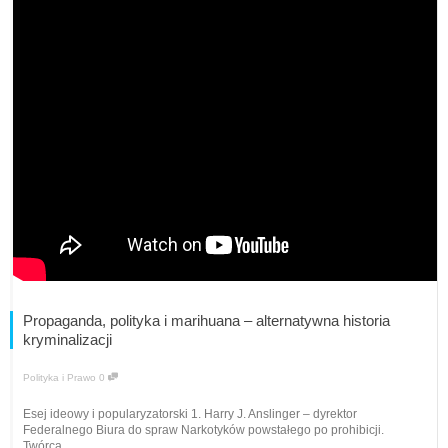
Propaganda, polityka i marihuana – alternatywna historia
kryminalizacji
Polityka i Prawo
0
Esej ideowy i popularyzatorski 1. Harry J. Anslinger – dyrektor
Federalnego Biura do spraw Narkotyków powstałego po prohibicji.
Twórca...