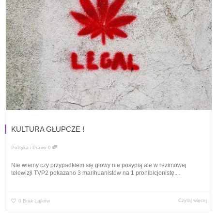
KULTURA GŁUPCZE !
Polityka i Prawo
0
Nie wiemy czy przypadkiem się głowy nie posypią ale w reżimowej
telewizji TVP2 pokazano 3 marihuanistów na 1 prohibicjonistę....
Czytaj więcej
0
Brak Lajków