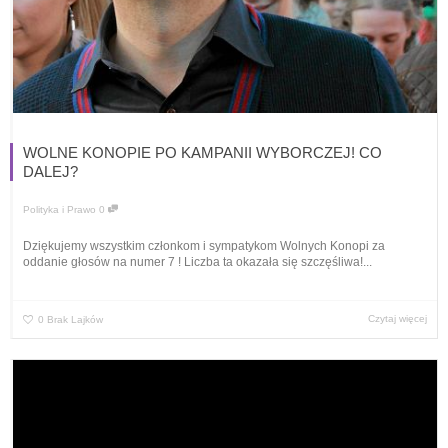
WOLNE KONOPIE PO KAMPANII WYBORCZEJ! CO
DALEJ?
Polityka i Prawo
0
Dziękujemy wszystkim członkom i sympatykom Wolnych Konopi za
oddanie głosów na numer 7 ! Liczba ta okazała się szczęśliwa!...
Czytaj więcej
0
Brak Lajków