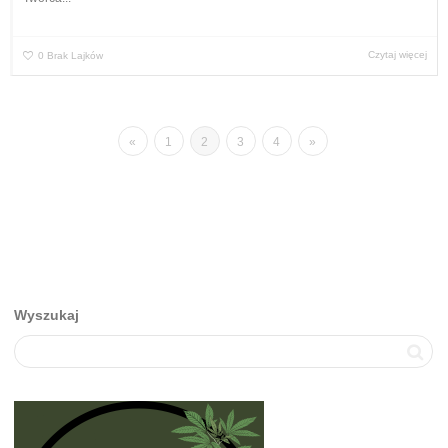
Czytaj więcej
0
Brak Lajków
«
1
2
3
4
»
Wyszukaj