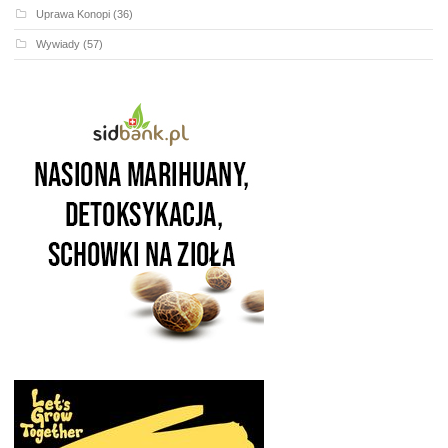
Uprawa Konopi
(36)
Wywiady
(57)