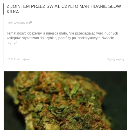
Z JOINTEM PRZEZ ŚWIAT, CZYLI O MARIHUANIE SŁÓW
KILKA…
Film
,
Wywiady
0
Temat dosyć obszerny, a miejsca mało. Nie przeciągając więc nudnych
wstępów zapraszam do szybkiej podróży po ‘narkotykowym’ świecie
highu!
Czytaj więcej
0
Brak Lajków