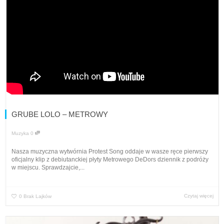
GRUBE LOLO – METROWY
Muzyka
0
Nasza muzyczna wytwórnia Protest Song oddaje w wasze ręce pierwszy
oficjalny klip z debiutanckiej płyty Metrowego DeDors dziennik z podróży
w miejscu. Sprawdzajcie,...
Czytaj więcej
0
Brak Lajków