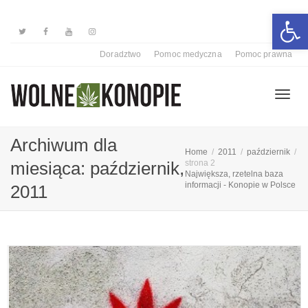
Otwórz 
Doradztwo
Pomoc medyczna
Pomoc prawna
Przełą
Archiwum dla
Home
2011
październik
miesiąca: październik,
strona 2
Największa, rzetelna baza
nawiga
informacji - Konopie w Polsce
2011