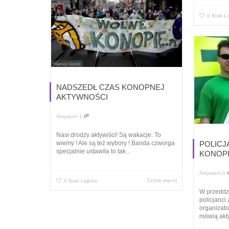
0
Brak L
NADSZEDŁ CZAS KONOPNEJ
AKTYWNOŚCI
Aktywizm
1
Nasi drodzy aktywiści! Są wakacje. To
wiemy ! Ale są też wybory ! Banda czworga
POLICJ
specjalnie ustawiła to tak...
KONOP
Aktywizm
0
Czytaj więcej
0
Brak Lajków
W przeddz
policjanci
organizato
mówią akty