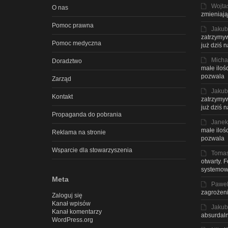
Wojta
O nas
zmieniają
Pomoc prawna
Jakub
zatrzymyw
Pomoc medyczna
już dziś 
Micha
Doradztwo
małe iloś
pozwala
Zarząd
Jakub
Kontakt
zatrzymyw
już dziś 
Propaganda do pobrania
Janek
małe iloś
Reklama na stronie
pozwala
Wsparcie dla stowarzyszenia
Toma
otwarty. 
systemow
Meta
Pawe
zagrożeni
Zaloguj się
Kanał wpisów
Jakub
Kanał komentarzy
absurdaln
WordPress.org