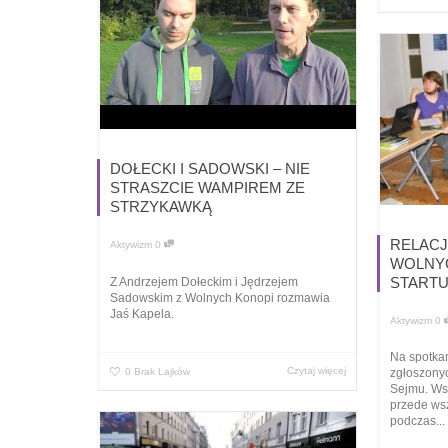
DOŁECKI I SADOWSKI – NIE
STRASZCIE WAMPIREM ZE
STRZYKAWKĄ
RELACJ
Aktywizm
0
WOLNYC
STARTU
Z Andrzejem Dołeckim i Jędrzejem
Sadowskim z Wolnych Konopi rozmawia
Jaś Kapela.
Aktywizm
0
Na spotkan
Czytaj więcej
0
Brak Lajków
zgłoszony
Sejmu. Ws
przede ws
podczas...