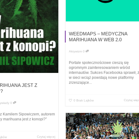
WEEDMAPS – MEDYCZNA
MARIHUANA W WEB 2.0
Aktywizm
0
Portale społecznościowe cieszą się
ogromnym zainteresowaniem wśród
internautów. Sukces Facebooka sprawił, 
w sieci wciąż powstają nowe platformy
zrzeszające...
RIHUANA JEST Z
?
Czytaj wię
0
Brak Lajków
ywiady
0
 Kamilem Sipowiczem, autorem
zy marihuana jest z konopi?”
Czytaj więcej
ajków