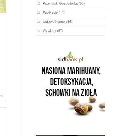
Przemysł i Gospodarka
(66)
Publikacje
(44)
Uprawa Konopi
(36)
Wywiady
(57)
cej