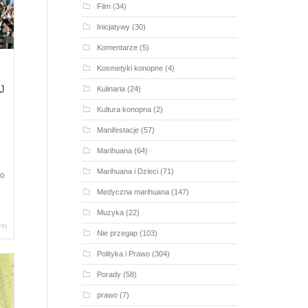
Film
(34)
Inicjatywy
(30)
Komentarze
(5)
Kosmetyki konopne
(4)
J
Kulinaria
(24)
Kultura konopna
(2)
Manifestacje
(57)
Marihuana
(64)
Marihuana i Dzieci
(71)
go
Medyczna marihuana
(147)
Muzyka
(22)
cej
Nie przegap
(103)
Polityka i Prawo
(304)
Porady
(58)
prawo
(7)