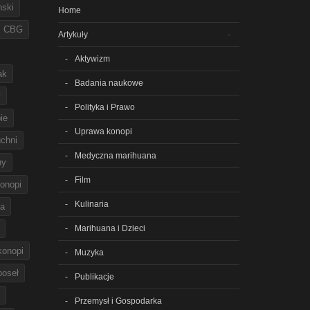
nski
Home
CBG
Artykuły
Aktywizm
ak
Badania naukowe
y
Polityka i Prawo
ie
Uprawa konopi
chni
Medyczna marihuana
ny
Film
onopi
Kulinaria
na
Marihuana i Dzieci
 konopi
Muzyka
poseł
Publikacje
Przemysł i Gospodarka