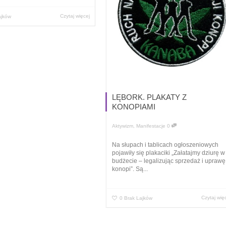
Czytaj więcej
ajków
LĘBORK. PLAKATY Z
KONOPIAMI
Aktywizm
,
Manifestacje
0
Na słupach i tablicach ogłoszeniowych
pojawiły się plakaciki „Załatajmy dziurę w
budżecie – legalizując sprzedaż i uprawę
konopi”. Są...
Czytaj wię
0
Brak Lajków