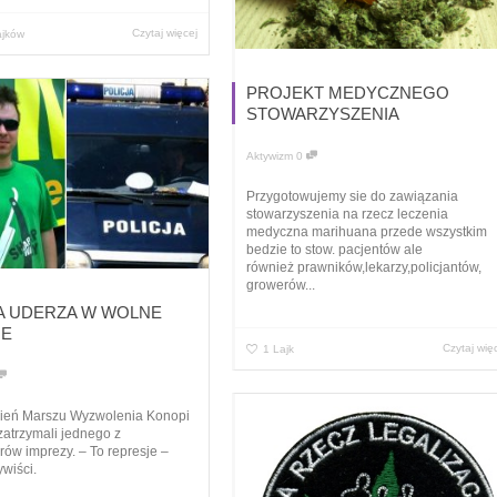
Czytaj więcej
ajków
PROJEKT MEDYCZNEGO
STOWARZYSZENIA
Aktywizm
0
Przygotowujemy sie do zawiązania
stowarzyszenia na rzecz leczenia
medyczna marihuana przede wszystkim
bedzie to stow. pacjentów ale
również prawników,lekarzy,policjantów,
growerów...
A UDERZA W WOLNE
IE
Czytaj wię
1
Lajk
ień Marszu Wyzwolenia Konopi
 zatrzymali jednego z
rów imprezy. – To represje –
wiści.