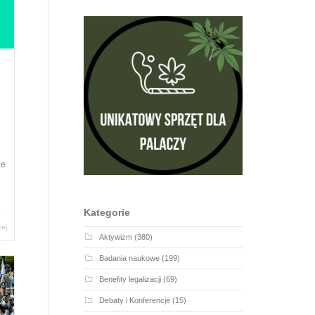
że
Kategorie
cej
Aktywizm
(380)
Badania naukowe
(199)
Benefity legalizacji
(69)
Debaty i Konferencje
(15)