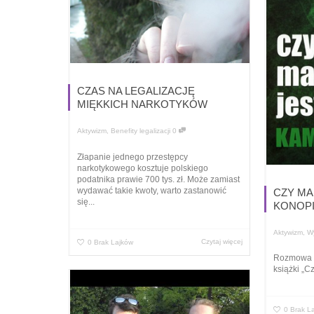
CZAS NA LEGALIZACJĘ
MIĘKKICH NARKOTYKÓW
Aktywizm
,
Benefity legalizacji
0
Złapanie jednego przestępcy
narkotykowego kosztuje polskiego
podatnika prawie 700 tys. zł. Może zamiast
wydawać takie kwoty, warto zastanowić
CZY MA
się...
KONOPI
Aktywizm
,
W
Czytaj więcej
0
Brak Lajków
Rozmowa z
książki „C
0
Brak L