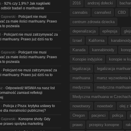
2016
andrzej dołecki
bacha
s
-
92% czy 1,9%? Jak nagłówki
 odbiór badań o marihuanie
cannabis
cannafest
CBD
 Gajewski
-
Policjant nie musi
ać za małe ilości marihuany. Prawo
centrum zdrowia dziecka
na to pozwala
depenalizacja
epilepsja
glej
l
-
Policjant nie musi zatrzymywać za
ci marihuany. Prawo już dziś na to
Izrael
Kalifornia
kanabinoid
Kanada
kannabinoidy
konop
 Gajewski
-
Policjant nie musi
ać za małe ilości marihuany. Prawo
Konopie indyjskie
konopie w ku
na to pozwala
legalizacja
legalizacja marihua
-
Policjant nie musi zatrzymywać za
ci marihuany. Prawo już dziś na to
marihuana
marsz wyzwolenia k
medyczna
medyczna marihua
sz
-
Odpowiedź MSWiA na nasz list
Formalność zamiast refleksji
Medyczna marihuana w Czechach
ej
l
-
Policja z Pisza: krytyka ustawy to
nowotwory
nowotwór
olej z
e dla moralności publicznej?
Oregon
pacjenci
policja
 Gajewski
-
Konopne shoty. Gdy
e prawo spotyka marketing
prawo
przepisy konopne
rak