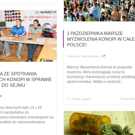
1 PAŹDZIERNIKA MARSZE
WYZWOLENIA KONOPI W CAŁE
POLSCE!
Aktywizm
,
Manifestacje
0
Marsze Wyzwolenia Konopi to pospolite
ruszenia, które przyciągają coraz to
A ZE SPOTKANIA
liczniejszy i barwniejszy przekrój polskie
H KONOPI W SPRAWIE
społeczeństwa. Walka o wolność...
 DO SEJMU
Czytaj wię
0
Brak Lajków
iu obecnych było 14 z 20
ch kandydatów do
zyscy kandydaci zobowiązani są
zystkim do reprezentowania