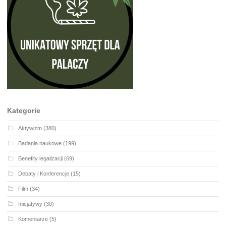
Kategorie
Aktywizm
(380)
Badania naukowe
(199)
Benefity legalizacji
(69)
Debaty i Konferencje
(15)
Film
(34)
Inicjatywy
(30)
Komentarze
(5)