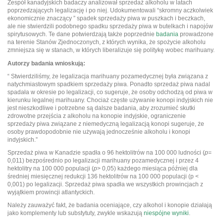
Zespół kanadyjskich badaczy analizował sprzedaż alkoholu w latach
poprzedzających legalizację i po niej. Udokumentowali “skromny aczkolwiek
ekonomicznie znaczący ” spadek sprzedaży piwa w puszkach i beczkach,
ale nie stwierdzili podobnego spadku sprzedaży piwa w butelkach i napojów
spirytusowych. Te dane potwierdzają także poprzednie
badania
prowadzone
na terenie Stanów Zjednoczonych, z których wynika, że spożycie alkoholu
zmniejsza się w stanach, w których liberalizuje się politykę wobec marihuany.
Autorzy badania wnioskują:
“ Stwierdziliśmy, że legalizacja marihuany pozamedycznej była związana z
natychmiastowym spadkiem sprzedaży piwa. Ponadto sprzedaż piwa nadal
spadała w okresie po legalizacji, co sugeruje, że osoby odchodzą od piwa w
kierunku legalnej marihuany. Chociaż częste używanie konopi indyjskich nie
jest nieszkodliwe i potrzebne są dalsze badania, aby zrozumieć skutki
zdrowotne przejścia z alkoholu na konopie indyjskie, ograniczenie
sprzedaży piwa związane z niemedyczną legalizacją konopi sugeruje, że
osoby prawdopodobnie nie używają jednocześnie alkoholu i konopi
indyjskich.”
Sprzedaż piwa w Kanadzie spadła o 96 hektolitrów na 100 000 ludności (
p
=
0,011) bezpośrednio po legalizacji marihuany pozamedycznej i przez 4
hektolitry na 100 000 populacji (
p
> 0,05) każdego miesiąca później dla
średniej miesięcznej redukcji 136 hektolitrów na 100 000 populacji (p <
0,001) po legalizacji. Sprzedaż piwa spadła we wszystkich prowincjach z
wyjątkiem prowincji atlantyckich.
Należy zauważyć fakt, że badania oceniające, czy alkohol i konopie działają
jako komplementy lub substytuty, zwykle wskazują
niespójne wyniki
.