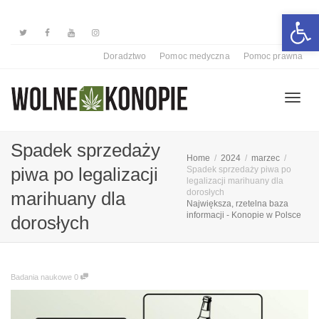
Otwórz 
Doradztwo
Pomoc medyczna
Pomoc prawna
Przełą
Spadek sprzedaży
Home
2024
marzec
piwa po legalizacji
Spadek sprzedaży piwa po
legalizacji marihuany dla
nawiga
dorosłych
marihuany dla
Największa, rzetelna baza
informacji - Konopie w Polsce
dorosłych
Badania naukowe
0