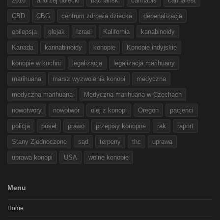
2016
andrzej dołecki
bachanski
cannabis
cannafest
CBD
CBG
centrum zdrowia dziecka
depenalizacja
epilepsja
glejak
Izrael
Kalifornia
kanabinoidy
Kanada
kannabinoidy
konopie
Konopie indyjskie
konopie w kuchni
legalizacja
legalizacja marihuany
marihuana
marsz wyzwolenia konopi
medyczna
medyczna marihuana
Medyczna marihuana w Czechach
nowotwory
nowotwór
olej z konopi
Oregon
pacjenci
policja
poseł
prawo
przepisy konopne
rak
raport
Stany Zjednoczone
sąd
terpeny
thc
uprawa
uprawa konopi
USA
wolne konopie
Menu
Home