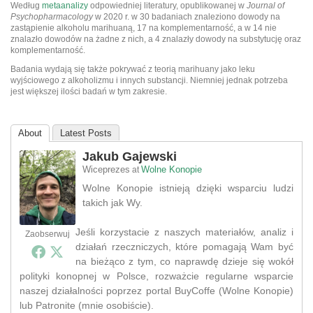
Według
metaanalizy
odpowiedniej literatury, opublikowanej w
Journal of
Psychopharmacology
w 2020 r. w 30 badaniach znaleziono dowody na
zastąpienie alkoholu marihuaną, 17 na komplementarność, a w 14 nie
znalazło dowodów na żadne z nich, a 4 znalazły dowody na substytucję oraz
komplementarność.
Badania wydają się także pokrywać z teorią marihuany jako leku
wyjściowego z alkoholizmu i innych substancji. Niemniej jednak potrzeba
jest większej ilości badań w tym zakresie.
About
Latest Posts
Jakub Gajewski
Wiceprezes
Wolne Konopie
at
Wolne Konopie istnieją dzięki wsparciu ludzi
takich jak Wy.
Jeśli korzystacie z naszych materiałów, analiz i
Zaobserwuj
działań rzeczniczych, które pomagają Wam być
na bieżąco z tym, co naprawdę dzieje się wokół
polityki konopnej w Polsce, rozważcie regularne wsparcie
naszej działalności poprzez portal BuyCoffe (Wolne Konopie)
lub Patronite (mnie osobiście).