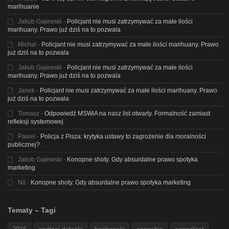
marihuanie
Jakub Gajewski
-
Policjant nie musi zatrzymywać za małe ilości
marihuany. Prawo już dziś na to pozwala
Michal
-
Policjant nie musi zatrzymywać za małe ilości marihuany. Prawo
już dziś na to pozwala
Jakub Gajewski
-
Policjant nie musi zatrzymywać za małe ilości
marihuany. Prawo już dziś na to pozwala
Janek
-
Policjant nie musi zatrzymywać za małe ilości marihuany. Prawo
już dziś na to pozwala
Tomasz
-
Odpowiedź MSWiA na nasz list otwarty. Formalność zamiast
refleksji systemowej
Pawel
-
Policja z Pisza: krytyka ustawy to zagrożenie dla moralności
publicznej?
Jakub Gajewski
-
Konopne shoty. Gdy absurdalne prawo spotyka
marketing
Nil
-
Konopne shoty. Gdy absurdalne prawo spotyka marketing
Tematy – Tagi