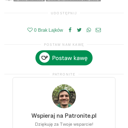
UDOSTĘPNIJ
0
Brak Lajków
POSTAW NAM KAWĘ
PATRONITE