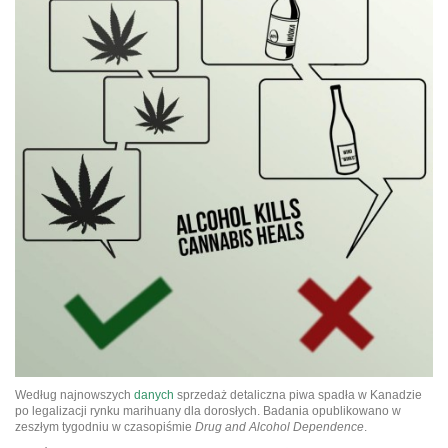
Według najnowszych
danych
sprzedaż detaliczna piwa spadła w Kanadzie
po legalizacji rynku marihuany dla dorosłych. Badania opublikowano w
zeszłym tygodniu w czasopiśmie
Drug and Alcohol Dependence
.