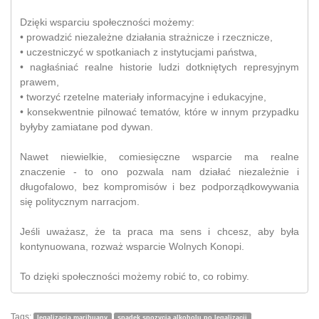
Dzięki wsparciu społeczności możemy:
• prowadzić niezależne działania strażnicze i rzecznicze,
• uczestniczyć w spotkaniach z instytucjami państwa,
• nagłaśniać realne historie ludzi dotkniętych represyjnym
prawem,
• tworzyć rzetelne materiały informacyjne i edukacyjne,
• konsekwentnie pilnować tematów, które w innym przypadku
byłyby zamiatane pod dywan.
Nawet niewielkie, comiesięczne wsparcie ma realne
znaczenie - to ono pozwala nam działać niezależnie i
długofalowo, bez kompromisów i bez podporządkowywania
się politycznym narracjom.
Jeśli uważasz, że ta praca ma sens i chcesz, aby była
kontynuowana, rozważ wsparcie Wolnych Konopi.
To dzięki społeczności możemy robić to, co robimy.
Tags:
legalizacja marihuany
spadek spozycia alkoholu po legalizacji