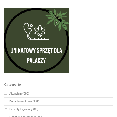
Kategorie
Aktywizm
(380)
Badania naukowe
(199)
Benefity legalizacji
(69)