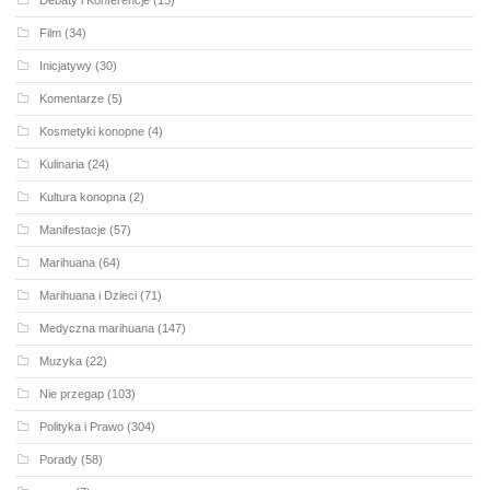
Debaty i Konferencje
(15)
Film
(34)
Inicjatywy
(30)
Komentarze
(5)
Kosmetyki konopne
(4)
Kulinaria
(24)
Kultura konopna
(2)
Manifestacje
(57)
Marihuana
(64)
Marihuana i Dzieci
(71)
Medyczna marihuana
(147)
Muzyka
(22)
Nie przegap
(103)
Polityka i Prawo
(304)
Porady
(58)