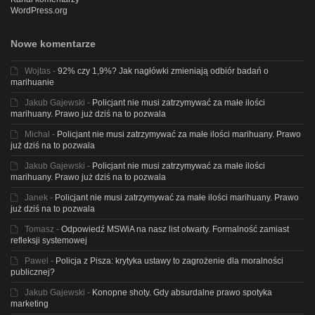
WordPress.org
Nowe komentarze
Wojtas
-
92% czy 1,9%? Jak nagłówki zmieniają odbiór badań o
marihuanie
Jakub Gajewski
-
Policjant nie musi zatrzymywać za małe ilości
marihuany. Prawo już dziś na to pozwala
Michal
-
Policjant nie musi zatrzymywać za małe ilości marihuany. Prawo
już dziś na to pozwala
Jakub Gajewski
-
Policjant nie musi zatrzymywać za małe ilości
marihuany. Prawo już dziś na to pozwala
Janek
-
Policjant nie musi zatrzymywać za małe ilości marihuany. Prawo
już dziś na to pozwala
Tomasz
-
Odpowiedź MSWiA na nasz list otwarty. Formalność zamiast
refleksji systemowej
Pawel
-
Policja z Pisza: krytyka ustawy to zagrożenie dla moralności
publicznej?
Jakub Gajewski
-
Konopne shoty. Gdy absurdalne prawo spotyka
marketing