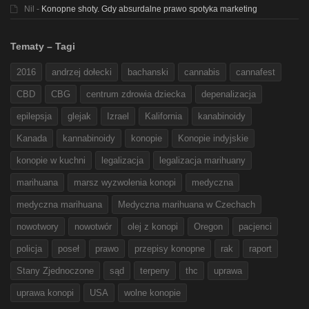
Nil
-
Konopne shoty. Gdy absurdalne prawo spotyka marketing
Tematy – Tagi
2016
andrzej dołecki
bachanski
cannabis
cannafest
CBD
CBG
centrum zdrowia dziecka
depenalizacja
epilepsja
glejak
Izrael
Kalifornia
kanabinoidy
Kanada
kannabinoidy
konopie
Konopie indyjskie
konopie w kuchni
legalizacja
legalizacja marihuany
marihuana
marsz wyzwolenia konopi
medyczna
medyczna marihuana
Medyczna marihuana w Czechach
nowotwory
nowotwór
olej z konopi
Oregon
pacjenci
policja
poseł
prawo
przepisy konopne
rak
raport
Stany Zjednoczone
sąd
terpeny
thc
uprawa
uprawa konopi
USA
wolne konopie