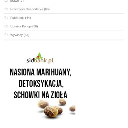
prawo
(7)
Przemysł i Gospodarka
(66)
Publikacje
(44)
Uprawa Konopi
(36)
Wywiady
(57)