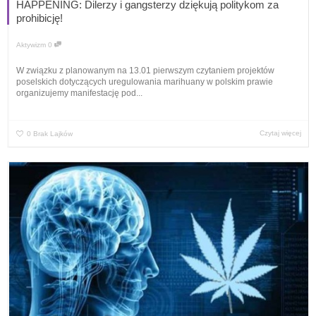
HAPPENING: Dilerzy i gangsterzy dziękują politykom za
prohibicję!
Aktywizm
0
W związku z planowanym na 13.01 pierwszym czytaniem projektów
poselskich dotyczących uregulowania marihuany w polskim prawie
organizujemy manifestację pod...
Czytaj więcej
0
Brak Lajków