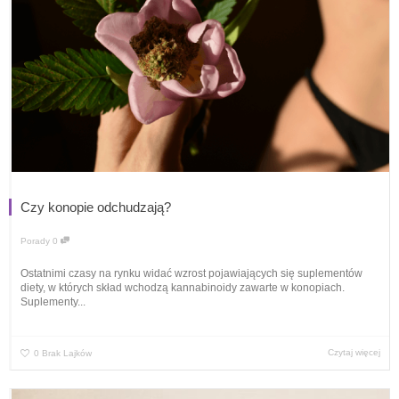
Czy konopie odchudzają?
Porady
0
Ostatnimi czasy na rynku widać wzrost pojawiających się suplementów
diety, w których skład wchodzą kannabinoidy zawarte w konopiach.
Suplementy...
Czytaj więcej
0
Brak Lajków