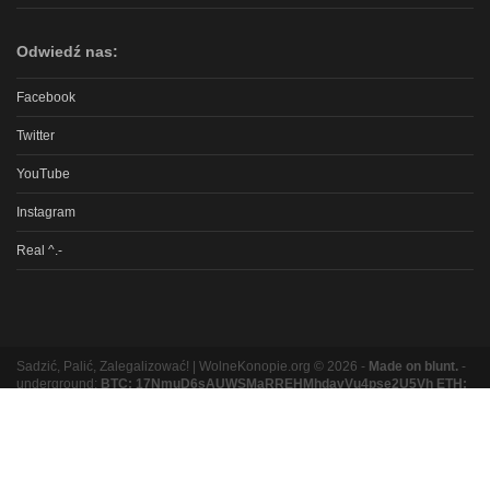
Odwiedź nas:
Facebook
Twitter
YouTube
Instagram
Real ^.-
Sadzić, Palić, Zalegalizować! | WolneKonopie.org © 2026 -
Made on blunt.
-
underground:
BTC: 17NmuD6sAUWSMaRREHMhdavVu4pse2U5Vh ETH:
0xb8e9b131bc5a3e06e3a87ad319f5e5b9b1f9ed16
Partnerzy