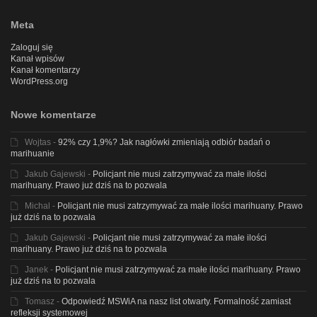
Meta
Zaloguj się
Kanał wpisów
Kanał komentarzy
WordPress.org
Nowe komentarze
Wojtas
-
92% czy 1,9%? Jak nagłówki zmieniają odbiór badań o
marihuanie
Jakub Gajewski
-
Policjant nie musi zatrzymywać za małe ilości
marihuany. Prawo już dziś na to pozwala
Michal
-
Policjant nie musi zatrzymywać za małe ilości marihuany. Prawo
już dziś na to pozwala
Jakub Gajewski
-
Policjant nie musi zatrzymywać za małe ilości
marihuany. Prawo już dziś na to pozwala
Janek
-
Policjant nie musi zatrzymywać za małe ilości marihuany. Prawo
już dziś na to pozwala
Tomasz
-
Odpowiedź MSWiA na nasz list otwarty. Formalność zamiast
refleksji systemowej