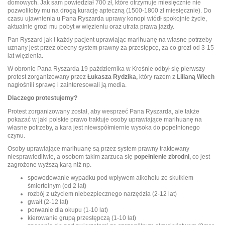
domowych. Jak sam powiedział 700 zł, które otrzymuje miesięcznie nie
pozwoliłoby mu na drogą kurację apteczną (1500-1800 zł miesięcznie). Do
czasu ujawnienia u Pana Ryszarda uprawy konopi wiódł spokojnie życie,
aktualnie grozi mu pobyt w więzieniu oraz utrata prawa jazdy.
Pan Ryszard jak i każdy pacjent uprawiając marihuanę na własne potrzeby
uznany jest przez obecny system prawny za przestępcę, za co grozi od 3-15
lat więzienia.
W obronie Pana Ryszarda 19 października w Krośnie odbył się pierwszy
protest zorganizowany przez
Łukasza Rydzika,
który razem z
Lilianą Wiech
nagłośnili sprawę i zainteresowali ją media.
Dlaczego protestujemy?
Protest zorganizowany został, aby wesprzeć Pana Ryszarda, ale także
pokazać w jaki polskie prawo traktuje osoby uprawiające marihuanę na
własne potrzeby, a kara jest niewspółmiernie wysoka do popełnionego
czynu.
Osoby uprawiające marihuanę są przez system prawny traktowany
niesprawiedliwie, a osobom takim zarzuca się
popełnienie zbrodni,
co jest
zagrożone wyższą karą niż np.
spowodowanie wypadku pod wpływem alkoholu ze skutkiem
śmiertelnym (od 2 lat)
rozbój z użyciem niebezpiecznego narzędzia (2-12 lat)
gwałt (2-12 lat)
porwanie dla okupu (1-10 lat)
kierowanie grupą przestępczą (1-10 lat)