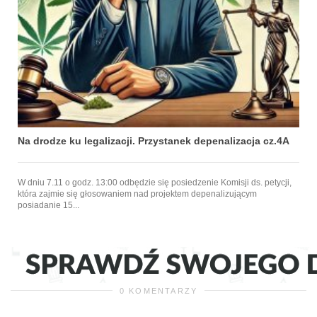
Na drodze ku legalizacji. Przystanek depenalizacja cz.4A
W dniu 7.11 o godz. 13:00 odbędzie się posiedzenie Komisji ds. petycji,
która zajmie się głosowaniem nad projektem depenalizującym
posiadanie 15...
0 KOMENTARZY