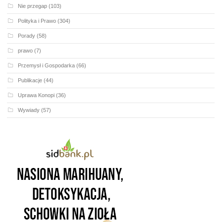
Nie przegap
(103)
Polityka i Prawo
(304)
Porady
(58)
prawo
(7)
Przemysł i Gospodarka
(66)
Publikacje
(44)
Uprawa Konopi
(36)
Wywiady
(57)