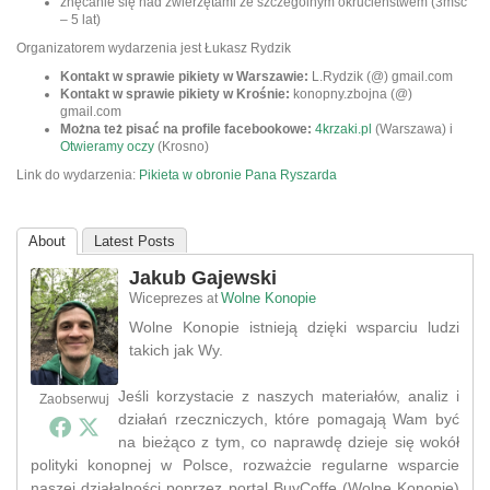
znęcanie się nad zwierzętami ze szczególnym okrucieństwem (3msc
– 5 lat)
Organizatorem wydarzenia jest Łukasz Rydzik
Kontakt w sprawie pikiety w Warszawie:
L.Rydzik (@) gmail.com
Kontakt w sprawie pikiety w Krośnie:
konopny.zbojna (@)
gmail.com
Można też pisać na profile facebookowe:
4krzaki.pl
(Warszawa) i
Otwieramy oczy
(Krosno)
Link do wydarzenia:
Pikieta w obronie Pana Ryszarda
About
Latest Posts
Jakub Gajewski
Wiceprezes
Wolne Konopie
at
Wolne Konopie istnieją dzięki wsparciu ludzi
takich jak Wy.
Jeśli korzystacie z naszych materiałów, analiz i
Zaobserwuj
działań rzeczniczych, które pomagają Wam być
na bieżąco z tym, co naprawdę dzieje się wokół
polityki konopnej w Polsce, rozważcie regularne wsparcie
naszej działalności poprzez portal BuyCoffe (Wolne Konopie)