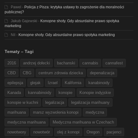
Pawel
-
Policja z Pisza: krytyka ustawy to zagrożenie dla moralności
publicznej?
Jakub Gajewski
-
Konopne shoty. Gdy absurdalne prawo spotyka
marketing
Nil
-
Konopne shoty. Gdy absurdalne prawo spotyka marketing
Tematy – Tagi
2016
andrzej dołecki
bachanski
cannabis
cannafest
CBD
CBG
centrum zdrowia dziecka
depenalizacja
epilepsja
glejak
Izrael
Kalifornia
kanabinoidy
Kanada
kannabinoidy
konopie
Konopie indyjskie
konopie w kuchni
legalizacja
legalizacja marihuany
marihuana
marsz wyzwolenia konopi
medyczna
medyczna marihuana
Medyczna marihuana w Czechach
nowotwory
nowotwór
olej z konopi
Oregon
pacjenci