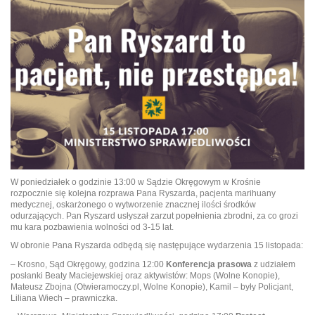
W poniedziałek o godzinie 13:00 w Sądzie Okręgowym w Krośnie
rozpocznie się kolejna rozprawa Pana Ryszarda, pacjenta marihuany
medycznej, oskarżonego o wytworzenie znacznej ilości środków
odurzających. Pan Ryszard usłyszał zarzut popełnienia zbrodni, za co grozi
mu kara pozbawienia wolności od 3-15 lat.
W obronie Pana Ryszarda odbędą się następujące wydarzenia 15 listopada:
– Krosno, Sąd Okręgowy, godzina 12:00
Konferencja prasowa
z udziałem
posłanki Beaty Maciejewskiej oraz aktywistów: Mops (Wolne Konopie),
Mateusz Zbojna (Otwieramoczy.pl, Wolne Konopie), Kamil – były Policjant,
Liliana Wiech – prawniczka.