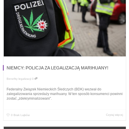
NIEMCY: POLICJA ZA LEGALIZACJĄ MARIHUANY!
Benefity legalizacji
0
Federalny Związek Niemieckich Śledczych (BDK) wezwał do
zalegalizowania sprzedaży marihuany. W ten sposób konsumenci powinni
zostać „zdekryminalizowani”.
Czytaj więcej
0
Brak Lajków