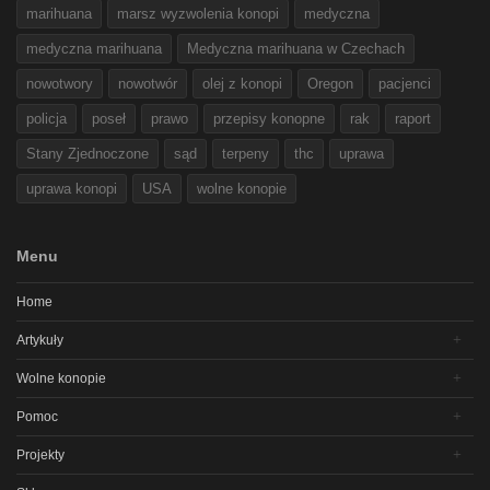
marihuana
marsz wyzwolenia konopi
medyczna
medyczna marihuana
Medyczna marihuana w Czechach
nowotwory
nowotwór
olej z konopi
Oregon
pacjenci
policja
poseł
prawo
przepisy konopne
rak
raport
Stany Zjednoczone
sąd
terpeny
thc
uprawa
uprawa konopi
USA
wolne konopie
Menu
Home
Artykuły
Wolne konopie
Pomoc
Projekty