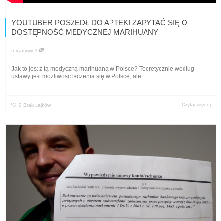
YOUTUBER POSZEDŁ DO APTEKI ZAPYTAĆ SIĘ O
DOSTĘPNOŚĆ MEDYCZNEJ MARIHUANY
Inicjatywy
1
Jak to jest z tą medyczną marihuaną w Polsce? Teoretycznie według
ustawy jest możliwość leczenia się w Polsce, ale...
Czytaj więcej
0
Brak Lajków