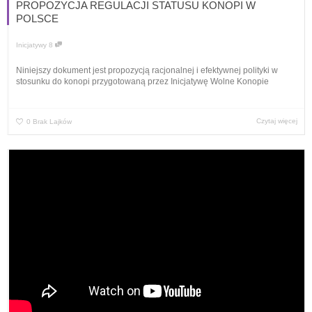
PROPOZYCJA REGULACJI STATUSU KONOPI W
POLSCE
Inicjatywy
8
Niniejszy dokument jest propozycją racjonalnej i efektywnej polityki w
stosunku do konopi przygotowaną przez Inicjatywę Wolne Konopie
Czytaj więcej
0
Brak Lajków