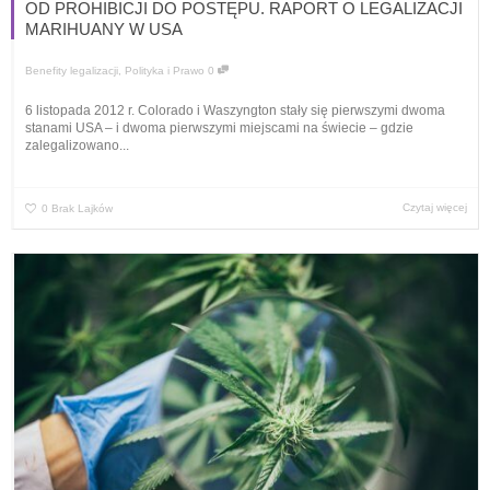
OD PROHIBICJI DO POSTĘPU. RAPORT O LEGALIZACJI
MARIHUANY W USA
Benefity legalizacji
,
Polityka i Prawo
0
6 listopada 2012 r. Colorado i Waszyngton stały się pierwszymi dwoma
stanami USA – i dwoma pierwszymi miejscami na świecie – gdzie
zalegalizowano...
Czytaj więcej
0
Brak Lajków