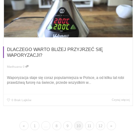
DLACZEGO WARTO BLIŻEJ PRZYJRZEĆ SIĘ
WAPORYZACJI?
Marihuana
0
Waporyzacja staje się coraz popularniejsza w Polsce, a od kilku lat robi
prawdziwą furorę na świecie, przede wszystkim w...
Czytaj więcej
0
Brak Lajków
«
1
…
8
9
10
11
12
»