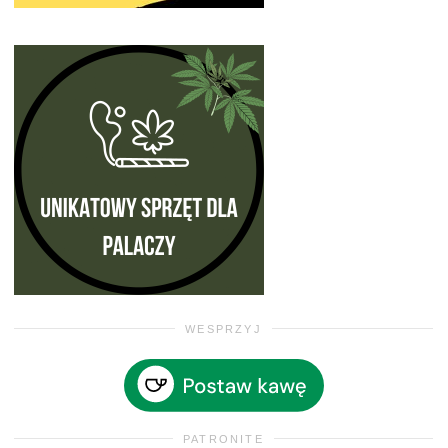
WESPRZYJ
PATRONITE