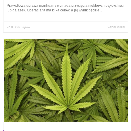
Prawidłowa uprawa marihuany wymaga przycięcia niektórych pąków, liści
lub gałązek. Operacja ta ma kilka celów, a jej wynik będzie...
Czytaj więcej
0
Brak Lajków