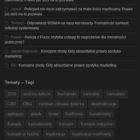
marihuany. Prawo już dziś na to pozwala
Janek
-
Policjant nie musi zatrzymywać za małe ilości marihuany. Prawo
już dziś na to pozwala
Tomasz
-
Odpowiedź MSWiA na nasz list otwarty. Formalność zamiast
refleksji systemowej
Pawel
-
Policja z Pisza: krytyka ustawy to zagrożenie dla moralności
publicznej?
Jakub Gajewski
-
Konopne shoty. Gdy absurdalne prawo spotyka
marketing
Nil
-
Konopne shoty. Gdy absurdalne prawo spotyka marketing
Tematy – Tagi
2016
andrzej dołecki
bachanski
cannabis
cannafest
CBD
CBG
centrum zdrowia dziecka
depenalizacja
epilepsja
glejak
Izrael
Kalifornia
kanabinoidy
Kanada
kannabinoidy
konopie
Konopie indyjskie
konopie w kuchni
legalizacja
legalizacja marihuany