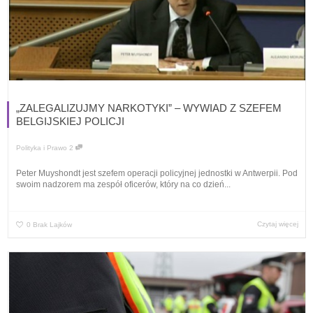
„ZALEGALIZUJMY NARKOTYKI” – WYWIAD Z SZEFEM
BELGIJSKIEJ POLICJI
Polityka i Prawo
2
Peter Muyshondt jest szefem operacji policyjnej jednostki w Antwerpii. Pod
swoim nadzorem ma zespół oficerów, który na co dzień...
Czytaj więcej
0
Brak Lajków