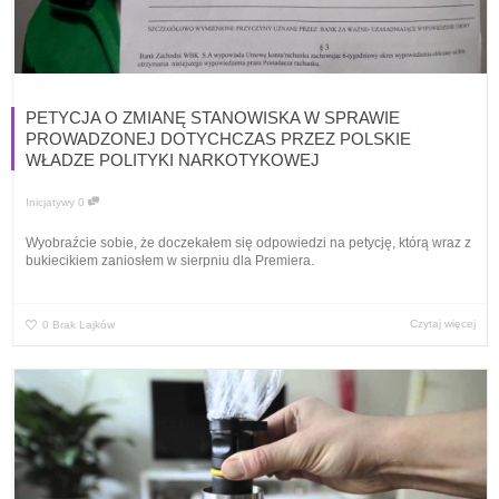
PETYCJA O ZMIANĘ STANOWISKA W SPRAWIE
PROWADZONEJ DOTYCHCZAS PRZEZ POLSKIE
WŁADZE POLITYKI NARKOTYKOWEJ
Inicjatywy
0
Wyobraźcie sobie, że doczekałem się odpowiedzi na petycję, którą wraz z
bukiecikiem zaniosłem w sierpniu dla Premiera.
Czytaj więcej
0
Brak Lajków