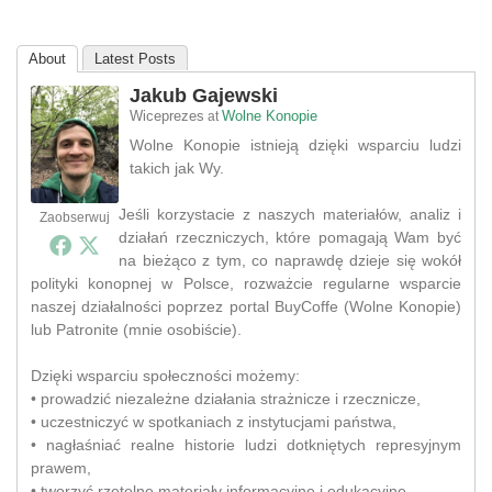
About
Latest Posts
Jakub Gajewski
Wiceprezes
Wolne Konopie
at
Wolne Konopie istnieją dzięki wsparciu ludzi
takich jak Wy.
Jeśli korzystacie z naszych materiałów, analiz i
Zaobserwuj
działań rzeczniczych, które pomagają Wam być
na bieżąco z tym, co naprawdę dzieje się wokół
polityki konopnej w Polsce, rozważcie regularne wsparcie
naszej działalności poprzez portal BuyCoffe (Wolne Konopie)
lub Patronite (mnie osobiście).
Dzięki wsparciu społeczności możemy:
• prowadzić niezależne działania strażnicze i rzecznicze,
• uczestniczyć w spotkaniach z instytucjami państwa,
• nagłaśniać realne historie ludzi dotkniętych represyjnym
prawem,
• tworzyć rzetelne materiały informacyjne i edukacyjne,