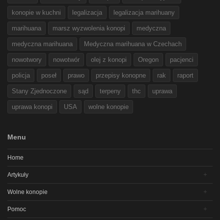
konopie w kuchni
legalizacja
legalizacja marihuany
marihuana
marsz wyzwolenia konopi
medyczna
medyczna marihuana
Medyczna marihuana w Czechach
nowotwory
nowotwór
olej z konopi
Oregon
pacjenci
policja
poseł
prawo
przepisy konopne
rak
raport
Stany Zjednoczone
sąd
terpeny
thc
uprawa
uprawa konopi
USA
wolne konopie
Menu
Home
Artykuły
Wolne konopie
Pomoc