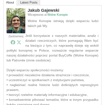
About
Latest Posts
Jakub Gajewski
Wiceprezes
Wolne Konopie
at
Wolne Konopie istnieją dzięki wsparciu ludzi
takich jak Wy.
Jeśli korzystacie z naszych materiałów, analiz i
Zaobserwuj
działań rzeczniczych, które pomagają Wam być
na bieżąco z tym, co naprawdę dzieje się wokół
polityki konopnej w Polsce, rozważcie regularne wsparcie
naszej działalności poprzez portal BuyCoffe (Wolne Konopie)
lub Patronite (mnie osobiście).
Dzięki wsparciu społeczności możemy:
• prowadzić niezależne działania strażnicze i rzecznicze,
• uczestniczyć w spotkaniach z instytucjami państwa,
• nagłaśniać realne historie ludzi dotkniętych represyjnym
prawem,
• tworzyć rzetelne materiały informacyjne i edukacyjne,
• konsekwentnie pilnować tematów, które w innym przypadku
byłyby zamiatane pod dywan.