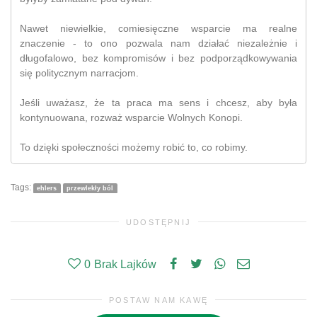
Nawet niewielkie, comiesięczne wsparcie ma realne
znaczenie - to ono pozwala nam działać niezależnie i
długofalowo, bez kompromisów i bez podporządkowywania
się politycznym narracjom.
Jeśli uważasz, że ta praca ma sens i chcesz, aby była
kontynuowana, rozważ wsparcie Wolnych Konopi.
To dzięki społeczności możemy robić to, co robimy.
Tags:
ehlers
przewlekły ból
UDOSTĘPNIJ
0
Brak Lajków
POSTAW NAM KAWĘ