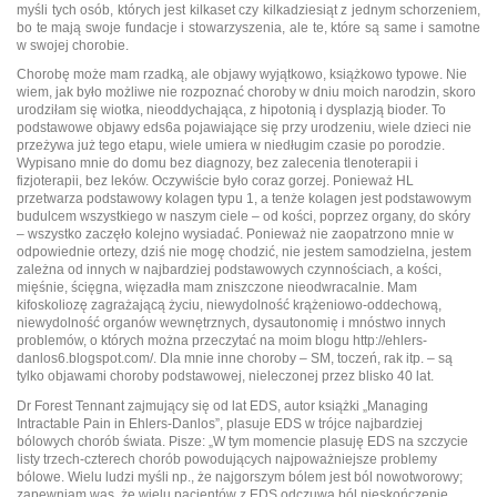
myśli tych osób, których jest kilkaset czy kilkadziesiąt z jednym schorzeniem,
bo te mają swoje fundacje i stowarzyszenia, ale te, które są same i samotne
w swojej chorobie.
Chorobę może mam rzadką, ale objawy wyjątkowo, książkowo typowe. Nie
wiem, jak było możliwe nie rozpoznać choroby w dniu moich narodzin, skoro
urodziłam się wiotka, nieoddychająca, z hipotonią i dysplazją bioder. To
podstawowe objawy eds6a pojawiające się przy urodzeniu, wiele dzieci nie
przeżywa już tego etapu, wiele umiera w niedługim czasie po porodzie.
Wypisano mnie do domu bez diagnozy, bez zalecenia tlenoterapii i
fizjoterapii, bez leków. Oczywiście było coraz gorzej. Ponieważ HL
przetwarza podstawowy kolagen typu 1, a tenże kolagen jest podstawowym
budulcem wszystkiego w naszym ciele – od kości, poprzez organy, do skóry
– wszystko zaczęło kolejno wysiadać. Ponieważ nie zaopatrzono mnie w
odpowiednie ortezy, dziś nie mogę chodzić, nie jestem samodzielna, jestem
zależna od innych w najbardziej podstawowych czynnościach, a kości,
mięśnie, ścięgna, więzadła mam zniszczone nieodwracalnie. Mam
kifoskoliozę zagrażającą życiu, niewydolność krążeniowo-oddechową,
niewydolność organów wewnętrznych, dysautonomię i mnóstwo innych
problemów, o których można przeczytać na moim blogu http://ehlers-
danlos6.blogspot.com/. Dla mnie inne choroby – SM, toczeń, rak itp. – są
tylko objawami choroby podstawowej, nieleczonej przez blisko 40 lat.
Dr Forest Tennant zajmujący się od lat EDS, autor książki „Managing
Intractable Pain in Ehlers-Danlos”, plasuje EDS w trójce najbardziej
bólowych chorób świata. Pisze: „W tym momencie plasuję EDS na szczycie
listy trzech-czterech chorób powodujących najpoważniejsze problemy
bólowe. Wielu ludzi myśli np., że najgorszym bólem jest ból nowotworowy;
zapewniam was, że wielu pacjentów z EDS odczuwa ból nieskończenie