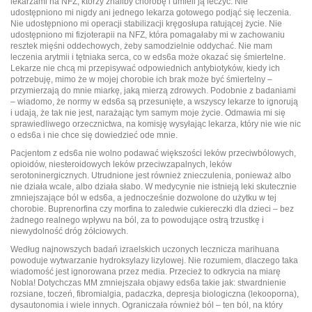
lekarzami na NFZ, którzy znaliby chorobę i umieli ją leczyć. Nie
udostępniono mi nigdy ani jednego lekarza gotowego podjąć się leczenia.
Nie udostępniono mi operacji stabilizacji kręgosłupa ratującej życie. Nie
udostępniono mi fizjoterapii na NFZ, która pomagałaby mi w zachowaniu
resztek mięśni oddechowych, żeby samodzielnie oddychać. Nie mam
leczenia arytmii i tętniaka serca, co w eds6a może okazać się śmiertelne.
Lekarze nie chcą mi przepisywać odpowiednich antybiotyków, kiedy ich
potrzebuję, mimo że w mojej chorobie ich brak może być śmiertelny –
przymierzają do mnie miarkę, jaką mierzą zdrowych. Podobnie z badaniami
– wiadomo, że normy w eds6a są przesunięte, a wszyscy lekarze to ignorują
i udają, że tak nie jest, narażając tym samym moje życie. Odmawia mi się
sprawiedliwego orzecznictwa, na komisję wysyłając lekarza, który nie wie nic
o eds6a i nie chce się dowiedzieć ode mnie.
Pacjentom z eds6a nie wolno podawać większości leków przeciwbólowych,
opioidów, niesteroidowych leków przeciwzapalnych, leków
serotoninergicznych. Utrudnione jest również znieczulenia, ponieważ albo
nie działa wcale, albo działa słabo. W medycynie nie istnieją leki skutecznie
zmniejszające ból w eds6a, a jednocześnie dozwolone do użytku w tej
chorobie. Buprenorfina czy morfina to zaledwie cukiereczki dla dzieci – bez
żadnego realnego wpływu na ból, za to powodujące ostrą trzustkę i
niewydolność dróg żółciowych.
Według najnowszych badań izraelskich uczonych lecznicza marihuana
powoduje wytwarzanie hydroksylazy lizylowej. Nie rozumiem, dlaczego taka
wiadomość jest ignorowana przez media. Przecież to odkrycia na miarę
Nobla! Dotychczas MM zmniejszała objawy eds6a takie jak: stwardnienie
rozsiane, toczeń, fibromialgia, padaczka, depresja biologiczna (lekooporna),
dysautonomia i wiele innych. Ograniczała również ból – ten ból, na który