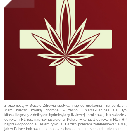
Z przemocą w Służbie Zdrowia spotykam się od urodzenia i na co dzień.
Mam bardzo rzadką chorobę – zespół Ehlersa-Danlosa 6a, typ
kifoskoliotyczny z deficytem hydroksylazy lizylowej i prolinowej. Na świecie z
deficytem HL jest nas trzynaścioro, w Polsce tylko ja. Z deficytem HL i HP
najprawdopodobniej jestem tylko ja. Bardzo polecam zainteresowanie się,
jak w Polsce traktowane są osoby z chorobami ultra rzadkimi. I nie mam na