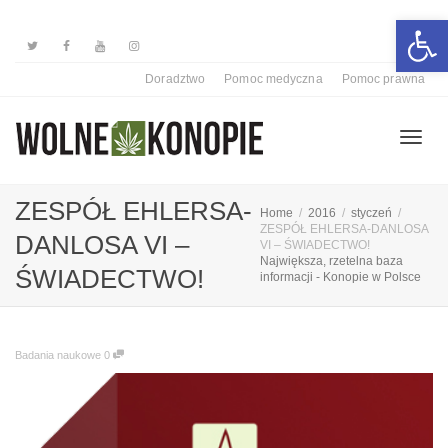
Otwórz 
Doradztwo
Pomoc medyczna
Pomoc prawna
Przełą
ZESPÓŁ EHLERSA-
Home
2016
styczeń
ZESPÓŁ EHLERSA-DANLOSA
DANLOSA VI –
VI – ŚWIADECTWO!
Największa, rzetelna baza
nawiga
ŚWIADECTWO!
informacji - Konopie w Polsce
Badania naukowe
0