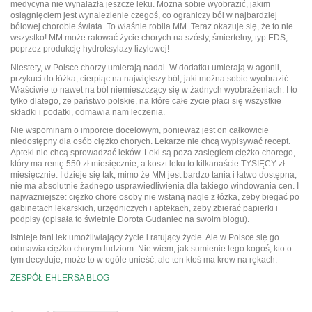
medycyna nie wynalazła jeszcze leku. Można sobie wyobrazić, jakim
osiągnięciem jest wynalezienie czegoś, co ograniczy ból w najbardziej
bólowej chorobie świata. To właśnie robiła MM. Teraz okazuje się, że to nie
wszystko! MM może ratować życie chorych na szósty, śmiertelny, typ EDS,
poprzez produkcję hydroksylazy lizylowej!
Niestety, w Polsce chorzy umierają nadal. W dodatku umierają w agonii,
przykuci do łóżka, cierpiąc na największy ból, jaki można sobie wyobrazić.
Właściwie to nawet na ból niemieszczący się w żadnych wyobrażeniach. I to
tylko dlatego, że państwo polskie, na które całe życie płaci się wszystkie
składki i podatki, odmawia nam leczenia.
Nie wspominam o imporcie docelowym, ponieważ jest on całkowicie
niedostępny dla osób ciężko chorych. Lekarze nie chcą wypisywać recept.
Apteki nie chcą sprowadzać leków. Leki są poza zasięgiem ciężko chorego,
który ma rentę 550 zł miesięcznie, a koszt leku to kilkanaście TYSIĘCY zł
miesięcznie. I dzieje się tak, mimo że MM jest bardzo tania i łatwo dostępna,
nie ma absolutnie żadnego usprawiedliwienia dla takiego windowania cen. I
najważniejsze: ciężko chore osoby nie wstaną nagle z łóżka, żeby biegać po
gabinetach lekarskich, urzędniczych i aptekach, żeby zbierać papierki i
podpisy (opisała to świetnie Dorota Gudaniec na swoim blogu).
Istnieje tani lek umożliwiający życie i ratujący życie. Ale w Polsce się go
odmawia ciężko chorym ludziom. Nie wiem, jak sumienie tego kogoś, kto o
tym decyduje, może to w ogóle unieść; ale ten ktoś ma krew na rękach.
ZESPÓŁ EHLERSA BLOG