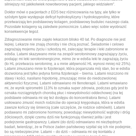
silniejszy niż jakikolwiek nowotworowy pacjent, jakiego widziałem”.
Doktor mówi o pacjentach z EDS bez różnicowania na typy, ale tylko w
szóstym typie występuje deficyt hydroksylizyny i hydroksyproliny, które
przetwarzają ten podstawowy kolagen, podstawowy budulec naszego ciała.
Pozostałe kolageny są zaledwie pomocnicze. Łatwo więc sobie wyobrazić
konsekwencje tegoż.
Zdiagnozowanie mnie zajęło lekarzom blisko 40 lat. Po diagnozie nie jest
lepiej. Lekarze nie znają choroby i nie chcą poznać. Świadomie i celowo
zagrażają mojemu życiu i szkodzą mi, zalecając terapie i leki zabronione w
eds6a. Latami skazywano mnie na zespół serotoninowy zagrażający życiu,
podając mi leki serotoninergiczne, mimo że w eds6a leki te zagrażają życiu
(to HL przetwarza serotoninę, a u mnie aktywność HL wynosi mniej niż 25%).
Latami zmuszano mnie to fizjoterapii, która pogarszała mój stan, bo w eds6a
dozwolona jest tylko jedyna forma fizjoterapii – bierna. Latami niszczono mi
stawy i kości, nasilano hipotonię, zmuszając mnie do niedozwolonej
aktywności fizycznej. Latami odmawiano mi tlenoterapii. Latami wmawiano
mi, że wynik spirometrii 113% to oznaka super zdrowia, podczas gdy jest to
oznaka rozciągniętych chorobą płuc i niewydolności oddechowej (na tej
podstawie odmawia mi się też dostępu do koncentratora tlenu). Latami
usiłowano zmusić moich rodziców do operacji kręgosłupa, która w eds6a
zawsze kończy się śmiercią (całe szczęście, że rodzice odmówili). Latami
podawano mi zabronione hormony, powodując niewydolność wątroby i dróg
żółciowych, dzięki czemu dziś nie funkcjonują również jelita i jest
podejrzenie gastroparezy. Latami (do dziś) odmawiano mi niezbędnych
badań, twierdząc, że w Polsce żaden państwowy szpital się ich nie podejmie,
bo są niebezpieczne. Latami – do dziś – odmawia mi się kontaktu z