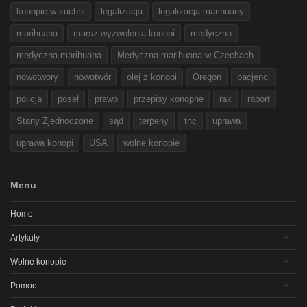
konopie w kuchni
legalizacja
legalizacja marihuany
marihuana
marsz wyzwolenia konopi
medyczna
medyczna marihuana
Medyczna marihuana w Czechach
nowotwory
nowotwór
olej z konopi
Oregon
pacjenci
policja
poseł
prawo
przepisy konopne
rak
raport
Stany Zjednoczone
sąd
terpeny
thc
uprawa
uprawa konopi
USA
wolne konopie
Menu
Home
Artykuły
Wolne konopie
Pomoc