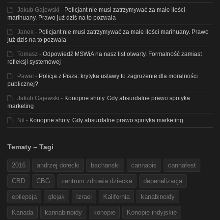
Jakub Gajewski
-
Policjant nie musi zatrzymywać za małe ilości
marihuany. Prawo już dziś na to pozwala
Janek
-
Policjant nie musi zatrzymywać za małe ilości marihuany. Prawo
już dziś na to pozwala
Tomasz
-
Odpowiedź MSWiA na nasz list otwarty. Formalność zamiast
refleksji systemowej
Pawel
-
Policja z Pisza: krytyka ustawy to zagrożenie dla moralności
publicznej?
Jakub Gajewski
-
Konopne shoty. Gdy absurdalne prawo spotyka
marketing
Nil
-
Konopne shoty. Gdy absurdalne prawo spotyka marketing
Tematy – Tagi
2016
andrzej dołecki
bachanski
cannabis
cannafest
CBD
CBG
centrum zdrowia dziecka
depenalizacja
epilepsja
glejak
Izrael
Kalifornia
kanabinoidy
Kanada
kannabinoidy
konopie
Konopie indyjskie