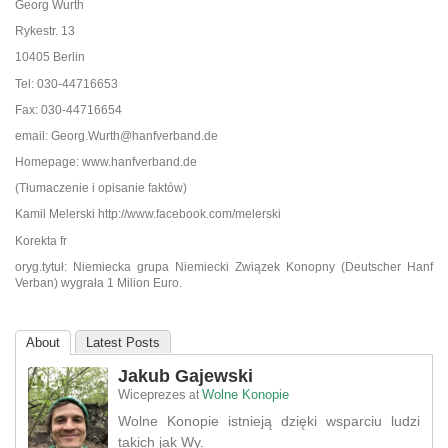
Georg Wurth
Rykestr. 13
10405 Berlin
Tel: 030-44716653
Fax: 030-44716654
email: Georg.Wurth@hanfverband.de
Homepage: www.hanfverband.de
(Tłumaczenie i opisanie faktów)
Kamil Melerski http://www.facebook.com/melerski
Korekta fr
oryg.tytuł: Niemiecka grupa Niemiecki Związek Konopny (Deutscher Hanf
Verban) wygrała 1 Milion Euro.
About
Latest Posts
Jakub Gajewski
Wiceprezes
Wolne Konopie
at
Wolne Konopie istnieją dzięki wsparciu ludzi
takich jak Wy.