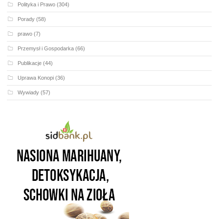
Polityka i Prawo
(304)
Porady
(58)
prawo
(7)
Przemysł i Gospodarka
(66)
Publikacje
(44)
Uprawa Konopi
(36)
Wywiady
(57)