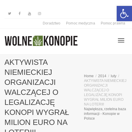
Otwórz 
Doradztwo
Pomoc medyczna
Pomoc prawna
Przełą
AKTYWISTA
NIEMIECKIEJ
Home
2014
luty
nawiga
ORGANIZACJI
AKTYWISTA NIEMIECKIEJ
ORGANIZACJI
WALCZĄCEJ O
WALCZĄCEJ O
LEGALIZACJĘ KONOPI
WYGRAŁ MILION EURO
LEGALIZACJĘ
NA LOTERII!
Największa, rzetelna baza
KONOPI WYGRAŁ
informacji - Konopie w
Polsce
MILION EURO NA