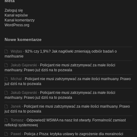
Meta
Zaloguj się
Kanał wpisów
Kanał komentarzy
WordPress.org
Nowe komentarze
Wojtas
-
92% czy 1,9%? Jak nagłówki zmieniają odbiór badań o
marihuanie
Jakub Gajewski
-
Policjant nie musi zatrzymywać za małe ilości
marihuany. Prawo już dziś na to pozwala
Michal
-
Policjant nie musi zatrzymywać za małe ilości marihuany. Prawo
już dziś na to pozwala
Jakub Gajewski
-
Policjant nie musi zatrzymywać za małe ilości
marihuany. Prawo już dziś na to pozwala
Janek
-
Policjant nie musi zatrzymywać za małe ilości marihuany. Prawo
już dziś na to pozwala
Tomasz
-
Odpowiedź MSWiA na nasz list otwarty. Formalność zamiast
refleksji systemowej
Pawel
-
Policja z Pisza: krytyka ustawy to zagrożenie dla moralności