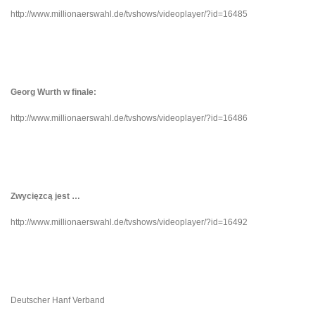
http://www.millionaerswahl.de/tvshows/videoplayer/?id=16485
Georg Wurth w finale:
http://www.millionaerswahl.de/tvshows/videoplayer/?id=16486
Zwycięzcą jest …
http://www.millionaerswahl.de/tvshows/videoplayer/?id=16492
Deutscher Hanf Verband