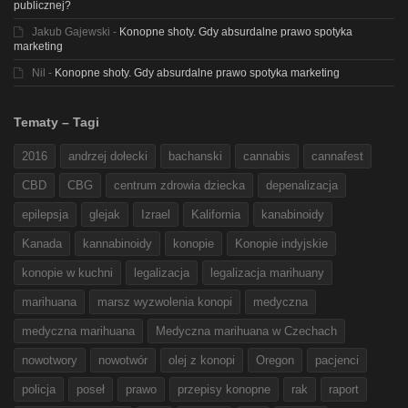
publicznej?
Jakub Gajewski
-
Konopne shoty. Gdy absurdalne prawo spotyka
marketing
Nil
-
Konopne shoty. Gdy absurdalne prawo spotyka marketing
Tematy – Tagi
2016
andrzej dołecki
bachanski
cannabis
cannafest
CBD
CBG
centrum zdrowia dziecka
depenalizacja
epilepsja
glejak
Izrael
Kalifornia
kanabinoidy
Kanada
kannabinoidy
konopie
Konopie indyjskie
konopie w kuchni
legalizacja
legalizacja marihuany
marihuana
marsz wyzwolenia konopi
medyczna
medyczna marihuana
Medyczna marihuana w Czechach
nowotwory
nowotwór
olej z konopi
Oregon
pacjenci
policja
poseł
prawo
przepisy konopne
rak
raport