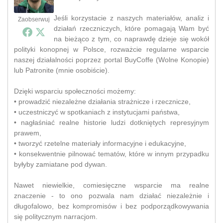
Jeśli korzystacie z naszych materiałów, analiz i
Zaobserwuj
działań rzeczniczych, które pomagają Wam być
na bieżąco z tym, co naprawdę dzieje się wokół
polityki konopnej w Polsce, rozważcie regularne wsparcie
naszej działalności poprzez portal BuyCoffe (Wolne Konopie)
lub Patronite (mnie osobiście).
Dzięki wsparciu społeczności możemy:
• prowadzić niezależne działania strażnicze i rzecznicze,
• uczestniczyć w spotkaniach z instytucjami państwa,
• nagłaśniać realne historie ludzi dotkniętych represyjnym
prawem,
• tworzyć rzetelne materiały informacyjne i edukacyjne,
• konsekwentnie pilnować tematów, które w innym przypadku
byłyby zamiatane pod dywan.
Nawet niewielkie, comiesięczne wsparcie ma realne
znaczenie - to ono pozwala nam działać niezależnie i
długofalowo, bez kompromisów i bez podporządkowywania
się politycznym narracjom.