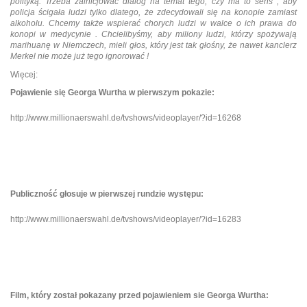
polityką. Trzeba zainicjować dialog na temat tego, czy ma to sens , aby
policja ścigała ludzi tylko dlatego, że zdecydowali się na konopie zamiast
alkoholu. Chcemy także wspierać chorych ludzi w walce o ich prawa do
konopi w medycynie . Chcielibyśmy, aby miliony ludzi, którzy spożywają
marihuanę w Niemczech, mieli głos, który jest tak głośny, że nawet kanclerz
Merkel nie może już tego ignorować !
Więcej:
Pojawienie się Georga Wurtha w pierwszym pokazie:
http://www.millionaerswahl.de/tvshows/videoplayer/?id=16268
Publiczność głosuje w pierwszej rundzie występu:
http://www.millionaerswahl.de/tvshows/videoplayer/?id=16283
Film, który został pokazany przed pojawieniem sie Georga Wurtha: