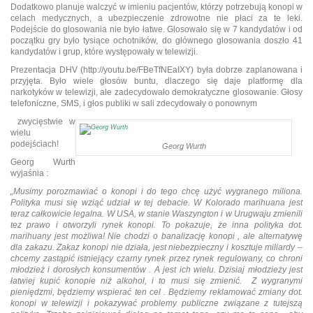
Dodatkowo planuje walczyć w imieniu pacjentów, którzy potrzebują konopi w
celach medycznych, a ubezpieczenie zdrowotne nie płaci za te leki.
Podejście do glosowania nie było łatwe. Glosowało się w 7 kandydatów i od
początku gry było tysiące ochotników, do głównego glosowania doszło 41
kandydatów i grup, które występowały w telewizji.
Prezentacja DHV (http://youtu.be/FBeTfNEaIXY) była dobrze zaplanowana i
przyjęta. Było wiele głosów buntu, dlaczego się daje platformę dla
narkotyków w telewizji, ale zadecydowało demokratyczne glosowanie. Głosy
telefoniczne, SMS, i głos publiki w sali zdecydowały o ponownym
zwycięstwie w
wielu
podejściach!
Georg Wurth
Georg Wurth
wyjaśnia :
„Musimy porozmawiać o konopi i do tego chcę użyć wygranego miliona.
Polityka musi się wziąć udział w tej debacie. W Kolorado marihuana jest
teraz całkowicie legalna. W USA, w stanie Waszyngton i w Urugwaju zmienili
tez prawo i otworzyli rynek konopi. To pokazuje, że inna polityka dot.
marihuany jest możliwa! Nie chodzi o banalizację konopi , ale alternatywę
dla zakazu. Zakaz konopi nie działa, jest niebezpieczny i kosztuje miliardy –
chcemy zastąpić istniejący czarny rynek przez rynek regulowany, co chroni
młodzież i dorosłych konsumentów . A jest ich wielu. Dzisiaj młodzieży jest
łatwiej kupić konopie niż alkohol, i to musi się zmienić. Z wygranymi
pieniędzmi, będziemy wspierać ten cel . Będziemy reklamować zmiany dot.
konopi w telewizji i pokazywać problemy publiczne związane z tutejszą