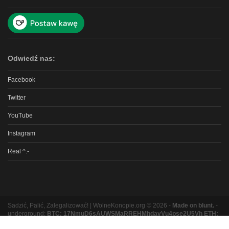
Odwiedź nas:
Facebook
Twitter
YouTube
Instagram
Real ^.-
Sadzić, Palić, Zalegalizować! | WolneKonopie.org © 2026 -
Made on blunt.
-
underground:
BTC: 17NmuD6sAUWSMaRREHMhdavVu4pse2U5Vh ETH:
0xb8e9b131bc5a3e06e3a87ad319f5e5b9b1f9ed16