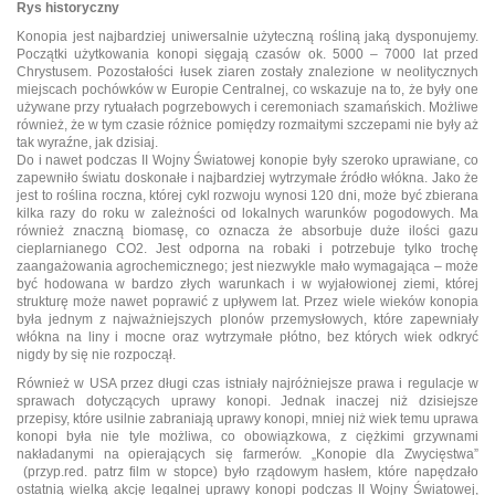
Rys historyczny
Konopia jest najbardziej uniwersalnie użyteczną rośliną jaką dysponujemy.
Początki użytkowania konopi sięgają czasów ok. 5000 – 7000 lat przed
Chrystusem. Pozostałości łusek ziaren zostały znalezione w neolitycznych
miejscach pochówków w Europie Centralnej, co wskazuje na to, że były one
używane przy rytuałach pogrzebowych i ceremoniach szamańskich. Możliwe
również, że w tym czasie różnice pomiędzy rozmaitymi szczepami nie były aż
tak wyraźne, jak dzisiaj.
Do i nawet podczas II Wojny Światowej konopie były szeroko uprawiane, co
zapewniło światu doskonałe i najbardziej wytrzymałe źródło włókna. Jako że
jest to roślina roczna, której cykl rozwoju wynosi 120 dni, może być zbierana
kilka razy do roku w zależności od lokalnych warunków pogodowych. Ma
również znaczną biomasę, co oznacza że absorbuje duże ilości gazu
cieplarnianego CO2. Jest odporna na robaki i potrzebuje tylko trochę
zaangażowania agrochemicznego; jest niezwykle mało wymagająca – może
być hodowana w bardzo złych warunkach i w wyjałowionej ziemi, której
strukturę może nawet poprawić z upływem lat. Przez wiele wieków konopia
była jednym z najważniejszych plonów przemysłowych, które zapewniały
włókna na liny i mocne oraz wytrzymałe płótno, bez których wiek odkryć
nigdy by się nie rozpoczął.
Również w USA przez długi czas istniały najróżniejsze prawa i regulacje w
sprawach dotyczących uprawy konopi. Jednak inaczej niż dzisiejsze
przepisy, które usilnie zabraniają uprawy konopi, mniej niż wiek temu uprawa
konopi była nie tyle możliwa, co obowiązkowa, z ciężkimi grzywnami
nakładanymi na opierających się farmerów. „Konopie dla Zwycięstwa”
(przyp.red. patrz film w stopce) było rządowym hasłem, które napędzało
ostatnią wielką akcję legalnej uprawy konopi podczas II Wojny Światowej,