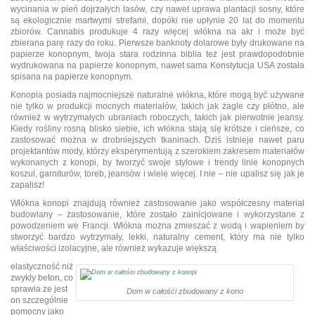
wycinania w pień dojrzałych lasów, czy nawet uprawa plantacji sosny, które
są ekologicznie martwymi strefami, dopóki nie upłynie 20 lat do momentu
zbiorów. Cannabis produkuje 4 razy więcej włókna na akr i może być
zbierana parę razy do roku. Pierwsze banknoty dolarowe były drukowane na
papierze konopnym, twoja stara rodzinna biblia też jest prawdopodobnie
wydrukowana na papierze konopnym, nawet sama Konstytucja USA została
spisana na papierze konopnym.
Konopia posiada najmocniejsze naturalne włókna, które mogą być używane
nie tylko w produkcji mocnych materiałów, takich jak żagle czy płótno, ale
również w wytrzymałych ubraniach roboczych, takich jak pierwotnie jeansy.
Kiedy rośliny rosną blisko siebie, ich włókna stają się krótsze i cieńsze, co
zastosować można w drobniejszych tkaninach. Dziś istnieje nawet paru
projektantów mody, którzy eksperymentują z szerokiem zakresem materiałów
wykonanych z konopi, by tworzyć swoje stylowe i trendy linie konopnych
koszul, garniturów, toreb, jeansów i wiele więcej. I nie – nie upalisz się jak je
zapalisz!
Włókna konopi znajdują również zastosowanie jako współczesny materiał
budowlany – zastosowanie, które zostało zainicjowane i wykorzystane z
powodzeniem we Francji. Włókna można zmieszać z wodą i wapieniem by
stworzyć bardzo wytrzymały, lekki, naturalny cement, który ma nie tylko
właściwości izolacyjne, ale również wykazuje większą
elastyczność niż
zwykły beton, co
sprawia że jest
Dom w całości zbudowany z kono
on szczególnie
pomocny jako