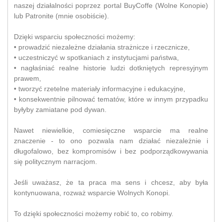
naszej działalności poprzez portal BuyCoffe (Wolne Konopie)
lub Patronite (mnie osobiście).
Dzięki wsparciu społeczności możemy:
• prowadzić niezależne działania strażnicze i rzecznicze,
• uczestniczyć w spotkaniach z instytucjami państwa,
• nagłaśniać realne historie ludzi dotkniętych represyjnym
prawem,
• tworzyć rzetelne materiały informacyjne i edukacyjne,
• konsekwentnie pilnować tematów, które w innym przypadku
byłyby zamiatane pod dywan.
Nawet niewielkie, comiesięczne wsparcie ma realne
znaczenie - to ono pozwala nam działać niezależnie i
długofalowo, bez kompromisów i bez podporządkowywania
się politycznym narracjom.
Jeśli uważasz, że ta praca ma sens i chcesz, aby była
kontynuowana, rozważ wsparcie Wolnych Konopi.
To dzięki społeczności możemy robić to, co robimy.