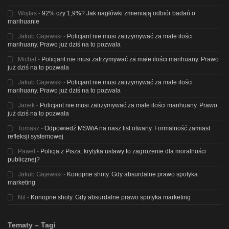
Wojtas
-
92% czy 1,9%? Jak nagłówki zmieniają odbiór badań o
marihuanie
Jakub Gajewski
-
Policjant nie musi zatrzymywać za małe ilości
marihuany. Prawo już dziś na to pozwala
Michal
-
Policjant nie musi zatrzymywać za małe ilości marihuany. Prawo
już dziś na to pozwala
Jakub Gajewski
-
Policjant nie musi zatrzymywać za małe ilości
marihuany. Prawo już dziś na to pozwala
Janek
-
Policjant nie musi zatrzymywać za małe ilości marihuany. Prawo
już dziś na to pozwala
Tomasz
-
Odpowiedź MSWiA na nasz list otwarty. Formalność zamiast
refleksji systemowej
Pawel
-
Policja z Pisza: krytyka ustawy to zagrożenie dla moralności
publicznej?
Jakub Gajewski
-
Konopne shoty. Gdy absurdalne prawo spotyka
marketing
Nil
-
Konopne shoty. Gdy absurdalne prawo spotyka marketing
Tematy – Tagi