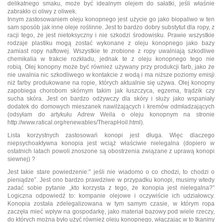
delikatnego smaku, może być idealnym olejem do sałatki, jeśli właśnie
zabrakło ci oliwy z oliwek.
Innym zastosowaniem oleju konopnego jest użycie go jako biopaliwo w ten
sam sposób jak inne oleje roślinne. Jest to bardzo dobry substytut dla ropy, z
racji tego, że jest nietoksyczny i nie szkodzi środowisku. Prawie wszystkie
rodzaje plastiku mogą zostać wykonane z oleju konopnego jako bazy
zamiast ropy naftowej. Wszystkie te zrobione z ropy uwalniają szkodliwe
chemikalia w trakcie rozkładu, jednak te z oleju konopnego tego nie
robią. Olej konopny może być również używany przy produkcji farb, jako że
nie uwalnia nic szkodliwego w kontakcie z wodą i ma niższe poziomy emisji
niż farby produkowane na ropie, których aktualnie się używa. Olej konopny
zapobiega chorobom skórnym takim jak łuszczyca, egzema, trądzik czy
sucha skóra. Jest on bardzo odżywczy dla skóry i służy jako wspaniały
dodatek do domowych mieszanek nawilżających i kremów odmładzających
(odsyłam do artykułu Adrew Weila o oleju konopnym na stronie
http://www.ratical.org/renewables/TherapHoil.html).
Lista korzystnych zastosowań konopi jest długa. Więc dlaczego
niepsychoaktywna konopia jest wciąż właściwie nielegalna (dopiero w
ostatnich latach powoli znoszone są obostrzenia związane z uprawą konopi
siewnej) ?
Jest takie stare powiedzenie:” jeśli nie wiadomo o co chodzi, to chodzi o
pieniądze”. Jest ono bardzo prawdziwe w przypadku konopi, musimy wtedy
zadać sobie pytanie „kto korzysta z tego, że konopia jest nielegalna?”
Logiczna odpowiedź to: kompanie olejowe i oczywiście ich udziałowcy.
Konopia została zdelegalizowana w tym samym czasie, w którym ropa
zaczęła mieć wpływ na gospodarkę, jako materiał bazowy pod wiele rzeczy,
do których można było użyć również oleju konopnego, włączając w to tkaniny