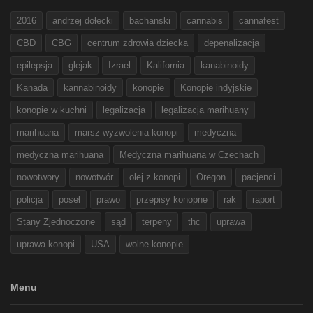
2016
andrzej dołecki
bachanski
cannabis
cannafest
CBD
CBG
centrum zdrowia dziecka
depenalizacja
epilepsja
glejak
Izrael
Kalifornia
kanabinoidy
Kanada
kannabinoidy
konopie
Konopie indyjskie
konopie w kuchni
legalizacja
legalizacja marihuany
marihuana
marsz wyzwolenia konopi
medyczna
medyczna marihuana
Medyczna marihuana w Czechach
nowotwory
nowotwór
olej z konopi
Oregon
pacjenci
policja
poseł
prawo
przepisy konopne
rak
raport
Stany Zjednoczone
sąd
terpeny
thc
uprawa
uprawa konopi
USA
wolne konopie
Menu