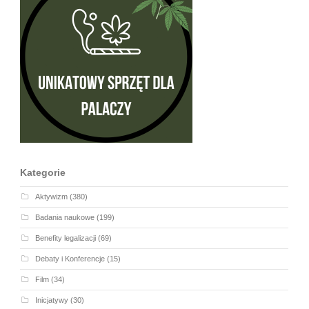
Kategorie
Aktywizm
(380)
Badania naukowe
(199)
Benefity legalizacji
(69)
Debaty i Konferencje
(15)
Film
(34)
Inicjatywy
(30)