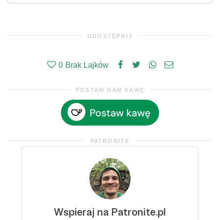
UDOSTĘPNIJ
0
Brak Lajków
POSTAW NAM KAWĘ
PATRONITE