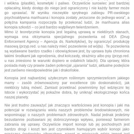
i włókna (plastiki), kosmetyki i paliwo. Oczywiście surowiec jest bardziej
opłacalny, kiedy dostęp do niego jest ograniczony i nie każdy farmer może
go uprawiać. W wyniku niezwykle sprytnego zabiegu PR-owskiego
psychoaktywna marihuana i konopia zostały „wrzucone do jednego wora”, a
potężna kampania rozpoczęta by przekonać ludzi, że marihuana alias
konopia szkodzi – co jest bardzo wątpliwym twierdzeniem.
Mimo iż teoretycznie konopia jest legalną uprawą w niektórych stanach,
wymaga ona otrzymania specjalnego pozwolenia od DEA (Drug
Enforcement Agency – Agencja ds. Narkotyków), by ograniczyć produkcję
masową (przyp.red. u nas należy mieć pozwolenie od wójta) . Te pozwolenia
są wydawane bardzo rzadko i obowiązkowe jest, by uprawa była chroniona
takimi środkami jak ogrodzenia, drut kolczasty, strażnicy albo psy (przyp.red.
u nas zniesiono te warunki dopiero w ostatnich latach). Dla uprawy, która
posiada mały czy prawie żaden potencjał „ujarania” ludzi, aktualne podejście
jest zarówno nieodpowiednie jak i drakońskie.
Konopia jest najbardziej użytecznym roślinnym sprzymierzeńcem jakiego
mamy – zasób zrównoważony par excellence (do doskonałości), jak
niektórzy lubią mówić. Zamiast przeklinać powinniśmy być wdzięczni tej
Istocie i wykorzystać jej pokaźne dobra, by uniknąć ekologicznego końca
naszej planety.
Nie jest trudno zauważyć jak znacząco wartościowa jest konopia i jaki ma
potencjał w rozwiązaniu wielu naszych problemów środowiskowych, nie
wspominając o naszych problemach zdrowotnych. Nadal jednak jesteśmy
bezustannie pozbawiani jej dobroczynnego wpływu, ponieważ farmerom
zabrania się uprawy. Oczywiście import konopi lub jej pochodnych jest
bardzo drogi i koszt ten jest czynnikiem hamującym wybór konopi jako
przyjazną środowisku alternatywę, nawet w miejscach gdzie import jest