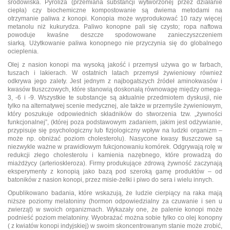
środowiska. Pyroliza (przemiana substancji wytworzonej przez działanie
ciepła) czy biochemiczne kompostowanie są dwiema metodami na
otrzymanie paliwa z konopi. Konopia może wyprodukować 10 razy więcej
metanolu niż kukurydza. Paliwo konopne pali się czysto; ropa naftowa
powoduje kwaśne deszcze spodowowane zanieczyszczeniem
siarką. Użytkowanie paliwa konopnego nie przyczynia się do globalnego
ocieplenia.
Olej z nasion konopi ma wysoką jakość i przemysł używa go w farbach,
tuszach i lakierach. W ostatnich latach przemysł żywieniowy również
odkrywa jego zalety. Jest jednym z najbogatszych źródeł aminokwasów i
kwasów tłuszczowych, które stanowią doskonałą równowagę między omega-
3, -6 i -9. Wszystkie te substancje są aktualnie przedmiotem dyskusji, nie
tylko na alternatywej scenie medycznej, ale także w przemyśle żywieniowym,
który poszukuje odpowiednich składników do stworzenia tzw. „żywności
funkcjonalnej”, (której poza podstawowym zadaniem, jakim jest odżywianie,
przypisuje się psychologiczny lub fizjologiczny wpływ na ludzki organizm –
może np. obniżać poziom cholesterolu). Nasycone kwasy tłuszczowe są
niezwykle ważne w prawidłowym fukcjonowaniu komórek. Odgrywają rolę w
redukcji złego cholesterolu i kamienia nazębnego, które prowadzą do
miażdżycy (arterioskleroza). Firmy produkujące zdrową żywność zaczynają
eksperymenty z konopią jako bazą pod szeroką gamę produktów – od
batoników z nasion konopi, przez misie-żelki i piwo do sera i wielu innych.
Opublikowano badania, które wskazują, że ludzie cierpiący na raka mają
niższe poziomy melatoniny (hormon odpowiedzialny za czuwanie i sen u
zwierząt) w swoich organizmach. Wykazały one, że palenie konopi może
podnieść poziom melatoniny. Wyobrażać można sobie tylko co olej konopny
( z kwiatów konopi indyjskiej) w swoim skoncentrowanym stanie może zrobić,