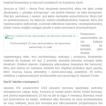
materiał budowlany w rejonach podatnych na trzęsienia ziemi.
Jeszcze w 1942 r. Henry Frod zbudował samochód, który nie tylko został
zbudowany z „plastiku konopnego”, ale jeździł również na oleju konopnym.
Olej ten, wyciskany z nasion, jest także niezwykle wszechstronny. Może być
on polimeryzowany, by stworzyć solidny plastikopodobny materiał, który jest
nadzwyczajnie wytrzymały, a jednak całkowicie naturalny i biodegradowalny,
dzięki czemu mógłby zastąpić plastik w wielu procesach przemysłowych.
Producenci
samochodów po
raz kolejny
Ford w testach 10 razy wytrzymalszy niż ówczesne
siegają po
samochody ze stali!
konopie jako
środek
zapewniający lekki, lecz pochłaniający wstrząsy i przyjazny środowisku
materiał do budowy ich aut. Z powodu wysokiej biomasy konopie byłby
idealnym źródłem etanolu (najlepszą alternatywą biopaliwa dla benzyny),
który jest zdolny do zasilania silników bez zbędnej produkcji złych gazów,
które niszczą naszą atmosferę i zanieczyszczają powietrze. W końcu
niektórzy z najważniejszych producentów aut zaczynają iść śladami Forda.
Garść faktów o konopiach
Uprawa 6% powierzchni USA plonami biomasy spełniłaby potrzeby
energetyczne całego kraju. Konopia to numer jeden wśród źródeł biomasy;
jest zdolna wyprodukować 10 ton na akr w ciągu 4 miesięcy. Biomasa może
być przerobiona na metan, methanol albo benzynę za cenę porównywalną
do ropy naftowej, poza tym konopia jest zdecydowanie przyjaźniejsza dla