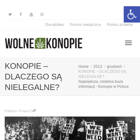
Otwórz 
Doradztwo
Pomoc medyczna
Pomoc prawna
Przełą
KONOPIE –
Home
2013
grudzień
KONOPIE – DLACZEGO SĄ
DLACZEGO SĄ
NIELEGALNE?
Największa, rzetelna baza
nawiga
NIELEGALNE?
informacji - Konopie w Polsce
Polityka i Prawo
0