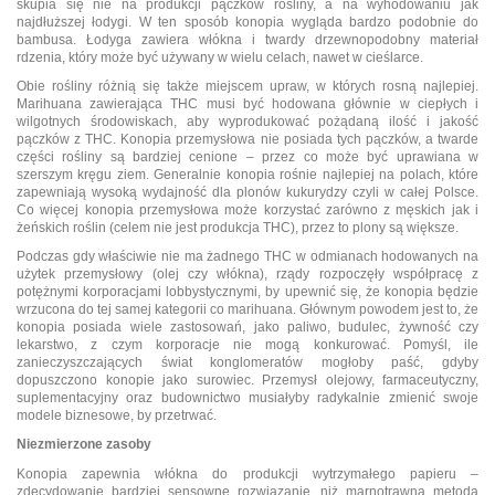
skupia się nie na produkcji pączków rośliny, a na wyhodowaniu jak
najdłuższej łodygi. W ten sposób konopia wygląda bardzo podobnie do
bambusa. Łodyga zawiera włókna i twardy drzewnopodobny materiał
rdzenia, który może być używany w wielu celach, nawet w cieślarce.
Obie rośliny różnią się także miejscem upraw, w których rosną najlepiej.
Marihuana zawierająca THC musi być hodowana głównie w ciepłych i
wilgotnych środowiskach, aby wyprodukować pożądaną ilość i jakość
pączków z THC. Konopia przemysłowa nie posiada tych pączków, a twarde
części rośliny są bardziej cenione – przez co może być uprawiana w
szerszym kręgu ziem. Generalnie konopia rośnie najlepiej na polach, które
zapewniają wysoką wydajność dla plonów kukurydzy czyli w całej Polsce.
Co więcej konopia przemysłowa może korzystać zarówno z męskich jak i
żeńskich roślin (celem nie jest produkcja THC), przez to plony są większe.
Podczas gdy właściwie nie ma żadnego THC w odmianach hodowanych na
użytek przemysłowy (olej czy włókna), rządy rozpoczęły współpracę z
potężnymi korporacjami lobbystycznymi, by upewnić się, że konopia będzie
wrzucona do tej samej kategorii co marihuana. Głównym powodem jest to, że
konopia posiada wiele zastosowań, jako paliwo, budulec, żywność czy
lekarstwo, z czym korporacje nie mogą konkurować. Pomyśl, ile
zanieczyszczających świat konglomeratów mogłoby paść, gdyby
dopuszczono konopie jako surowiec. Przemysł olejowy, farmaceutyczny,
suplementacyjny oraz budownictwo musiałyby radykalnie zmienić swoje
modele biznesowe, by przetrwać.
Niezmierzone zasoby
Konopia zapewnia włókna do produkcji wytrzymałego papieru –
zdecydowanie bardziej sensowne rozwiązanie, niż marnotrawna metoda