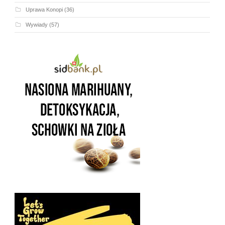
Uprawa Konopi
(36)
Wywiady
(57)