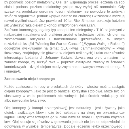
by podnieść poziom melatoniny. Olej ten wspomaga proces leczenia całego
ciała i podnosi poziom melatoniny tysiące razy wyżej niż normalnie. Gdy
szyszynka produkuje ogromne ilości melatoniny, nie powoduje to żadnych
szkód w organizmie, jednak wpływa bardzo na chorobę i w zasadzie może ją
nawet wyeliminować. Już prawie od 10 lat Rick Simpson pokazuje ludziom
jak wyleczyć raka olejem z konopi (http://phoenixtears.ca/).
Zarówno komercyjny, legalny typ konopi i ten nielegalny z THC są jednymi z
najbardziej napakowanych białkiem źródeł w królestwie roślin. Ich olej ma
zastosowanie odżywcze i transdermalne (przezskórne). W innych
rozdziałach książki “Winning the War on Cancer” („Wygrać Walkę z Rakiem”)
dogłębnie dyskutujemy na temat GLA (kwas gamma-linolenowy – kwas
tłuszczowy znajdujący się głównie w olejach roślinnych) i raka oraz również
interesujące badania dr. Johanny Budwig. Używa ona oleju z nasion lnu
zamiast konopi, by leczyć raka – poprzez efektywne zmiany w ścianach
komórkowych – dzięki olejom medycznym naładowanych kwasami omega-3
i omega-6.
Zastosowania oleju konopnego
Każde zastosowanie ropy w produktach do skóry i włosów można zastąpić
olejem konopnym, jako że jest to bardziej korzystne i ziołowe. Może być on
stosowany w wielu problemach zdrowotnych, jako środek redukujący ból
albo nawet jako lekarstwo.
Olej konopny (z konopi przemysłowej) jest naturalny i jest używany jako
olejek nawilżający, który może być nakładany na skórę po prysznicu czy
kąpieli. Kiedy wmasowujesz go w ciało nawilża skórę i usprawnia krążenie
krwi. Olej stosuje się również w gotowaniu, jednak nie jest on odpowiedni do
gotowania w wysokiej temperaturze. Dodaje jedzeniu lekko orzechowego i