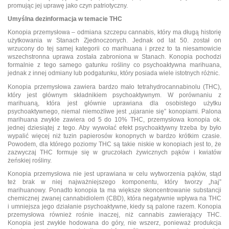
promując jej uprawę jako czyn patriotyczny.
Umyślna dezinformacja w temacie THC
Konopia przemysłowa – odmiana szczepu cannabis, który ma długą historię
użytkowania w Stanach Zjednoczonych. Jednak od lat 50. został on
wrzucony do tej samej kategorii co marihuana i przez to ta niesamowicie
wszechstronna uprawa została zabroniona w Stanach. Konopia pochodzi
formalnie z tego samego gatunku rośliny co psychoaktywna marihuana,
jednak z innej odmiany lub podgatunku, który posiada wiele istotnych różnic.
Konopia przemysłowa zawiera bardzo mało tetrahydrocannabinolu (THC),
który jest głównym składnikiem psychoaktywnym. W porównaniu z
marihuaną, która jest głównie uprawiana dla osobistego użytku
psychoaktywnego, niemal niemożliwe jest „ujaranie się” konopiami. Palona
marihuana zwykle zawiera od 5 do 10% THC, przemysłowa konopia ok.
jednej dziesiątej z tego. Aby wywołać efekt psychoaktywny trzeba by było
wypalić więcej niż tuzin papierosów konopnych w bardzo krótkim czasie.
Powodem, dla którego poziomy THC są takie niskie w konopiach jest to, że
zazwyczaj THC formuje się w gruczołach żywicznych pąków i kwiatów
żeńskiej rośliny.
Konopia przemysłowa nie jest uprawiana w celu wytworzenia pąków, stąd
też brak w niej najważniejszego komponentu, który tworzy „haj”
marihuanowy. Ponadto konopia ta ma większe skoncentrowanie substancji
chemicznej zwanej cannabidiolem (CBD), która negatywnie wpływa na THC
i umniejsza jego działanie psychoaktywne, kiedy są palone razem. Konopia
przemysłowa również rośnie inaczej, niż cannabis zawierający THC.
Konopia jest zwykle hodowana do góry, nie wszerz, ponieważ produkcja