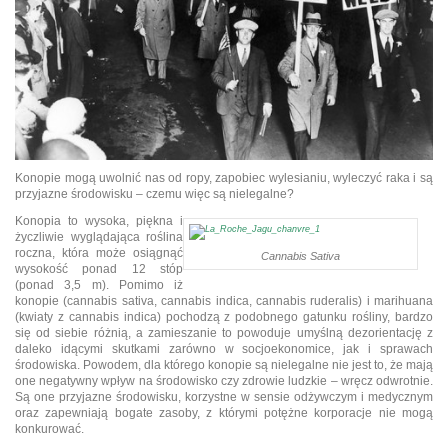
Konopie mogą uwolnić nas od ropy, zapobiec wylesianiu, wyleczyć raka i są
przyjazne środowisku – czemu więc są nielegalne?
Konopia to wysoka, piękna i
życzliwie wyglądająca roślina
roczna, która może osiągnąć
Cannabis Sativa
wysokość ponad 12 stóp
(ponad 3,5 m). Pomimo iż
konopie (cannabis sativa, cannabis indica, cannabis ruderalis) i marihuana
(kwiaty z cannabis indica) pochodzą z podobnego gatunku rośliny, bardzo
się od siebie różnią, a zamieszanie to powoduje umyślną dezorientację z
daleko idącymi skutkami zarówno w socjoekonomice, jak i sprawach
środowiska. Powodem, dla którego konopie są nielegalne nie jest to, że mają
one negatywny wpływ na środowisko czy zdrowie ludzkie – wręcz odwrotnie.
Są one przyjazne środowisku, korzystne w sensie odżywczym i medycznym
oraz zapewniają bogate zasoby, z którymi potężne korporacje nie mogą
konkurować.