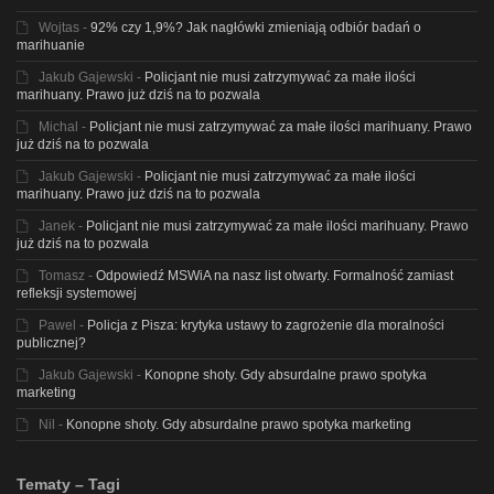
Wojtas
-
92% czy 1,9%? Jak nagłówki zmieniają odbiór badań o
marihuanie
Jakub Gajewski
-
Policjant nie musi zatrzymywać za małe ilości
marihuany. Prawo już dziś na to pozwala
Michal
-
Policjant nie musi zatrzymywać za małe ilości marihuany. Prawo
już dziś na to pozwala
Jakub Gajewski
-
Policjant nie musi zatrzymywać za małe ilości
marihuany. Prawo już dziś na to pozwala
Janek
-
Policjant nie musi zatrzymywać za małe ilości marihuany. Prawo
już dziś na to pozwala
Tomasz
-
Odpowiedź MSWiA na nasz list otwarty. Formalność zamiast
refleksji systemowej
Pawel
-
Policja z Pisza: krytyka ustawy to zagrożenie dla moralności
publicznej?
Jakub Gajewski
-
Konopne shoty. Gdy absurdalne prawo spotyka
marketing
Nil
-
Konopne shoty. Gdy absurdalne prawo spotyka marketing
Tematy – Tagi