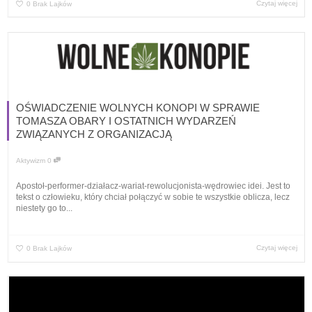
Czytaj więcej
0
Brak Lajków
OŚWIADCZENIE WOLNYCH KONOPI W SPRAWIE
TOMASZA OBARY I OSTATNICH WYDARZEŃ
ZWIĄZANYCH Z ORGANIZACJĄ
Aktywizm
0
Apostoł-performer-działacz-wariat-rewolucjonista-wędrowiec idei. Jest to
tekst o człowieku, który chciał połączyć w sobie te wszystkie oblicza, lecz
niestety go to...
Czytaj więcej
0
Brak Lajków