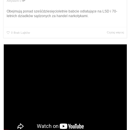
Aktywizm
0
Obejmują ponad sześćdziesięcioletnie babcie odlatujące na LSD i 70-
letnich dziadków sądzonych za handel narkotykami.
Czytaj więcej
0
Brak Lajków