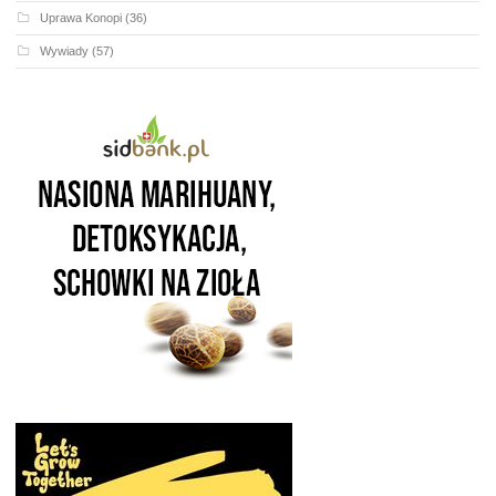
Uprawa Konopi
(36)
Wywiady
(57)