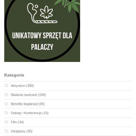
Kategorie
Aktywizm
(380)
Badania naukowe
(199)
Benefity legalizacji
(69)
Debaty i Konferencje
(15)
Film
(34)
Inicjatywy
(30)