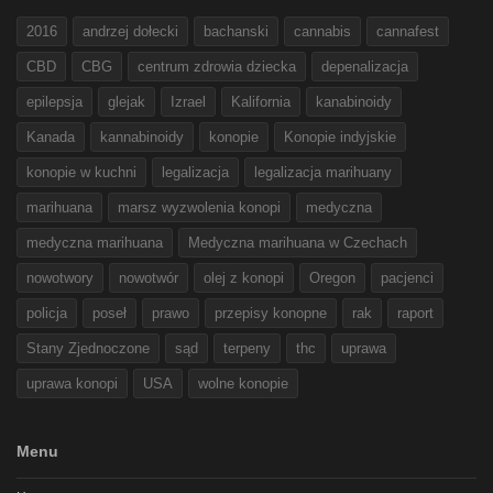
2016
andrzej dołecki
bachanski
cannabis
cannafest
CBD
CBG
centrum zdrowia dziecka
depenalizacja
epilepsja
glejak
Izrael
Kalifornia
kanabinoidy
Kanada
kannabinoidy
konopie
Konopie indyjskie
konopie w kuchni
legalizacja
legalizacja marihuany
marihuana
marsz wyzwolenia konopi
medyczna
medyczna marihuana
Medyczna marihuana w Czechach
nowotwory
nowotwór
olej z konopi
Oregon
pacjenci
policja
poseł
prawo
przepisy konopne
rak
raport
Stany Zjednoczone
sąd
terpeny
thc
uprawa
uprawa konopi
USA
wolne konopie
Menu