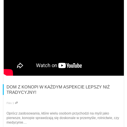
DOM Z KONOPI W KAŻDYM ASPEKCIE LEPSZY NIŻ
TRADYCYJNY!
Film
1
Oprócz zastosowania, które wielu osobom przychodzi na myśl jako
pierwsze, konopie sprawdzają się doskonale w przemyśle, rolnictwie, czy
medycynie....