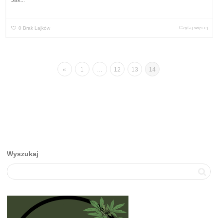
Czytaj więcej
0
Brak Lajków
«
1
…
12
13
14
Wyszukaj