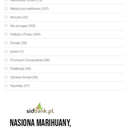
Marihuana i Dzieci
(71)
Medyczna marihuana
(147)
Muzyka
(22)
Nie przegap
(103)
Polityka i Prawo
(304)
Porady
(58)
prawo
(7)
Przemysł i Gospodarka
(66)
Publikacje
(44)
Uprawa Konopi
(36)
Wywiady
(57)