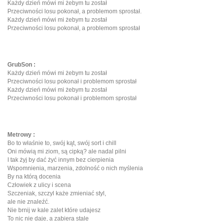
Każdy dzień mówi mi żebym tu został
Przeciwności losu pokonał, a problemom sprostał.
Każdy dzień mówi mi żebym tu został
Przeciwności losu pokonał, a problemom sprostał
GrubSon :
Każdy dzień mówi mi żebym tu został
Przeciwności losu pokonał i problemom sprostał
Każdy dzień mówi mi żebym tu został
Przeciwności losu pokonał i problemom sprostał
Metrowy :
Bo to właśnie to, swój kąt, swój sort i chill
Oni mówią mi ziom, są cipką? ale nadal pilni
I tak żyj by dać żyć innym bez cierpienia
Wspomnienia, marzenia, zdolność o nich myślenia
By na którą docenia
Człowiek z ulicy i scena
Szczeniak, szczyl każe zmieniać styl,
ale nie znaleźć.
Nie brnij w kale zalet które udajesz
To nic nie daje, a zabiera stale