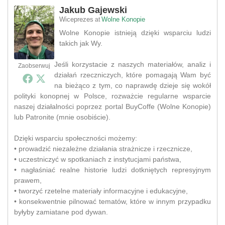
Jakub Gajewski
Wiceprezes
Wolne Konopie
at
Wolne Konopie istnieją dzięki wsparciu ludzi
takich jak Wy.
Jeśli korzystacie z naszych materiałów, analiz i
Zaobserwuj
działań rzeczniczych, które pomagają Wam być
na bieżąco z tym, co naprawdę dzieje się wokół
polityki konopnej w Polsce, rozważcie regularne wsparcie
naszej działalności poprzez portal BuyCoffe (Wolne Konopie)
lub Patronite (mnie osobiście).
Dzięki wsparciu społeczności możemy:
• prowadzić niezależne działania strażnicze i rzecznicze,
• uczestniczyć w spotkaniach z instytucjami państwa,
• nagłaśniać realne historie ludzi dotkniętych represyjnym
prawem,
• tworzyć rzetelne materiały informacyjne i edukacyjne,
• konsekwentnie pilnować tematów, które w innym przypadku
byłyby zamiatane pod dywan.