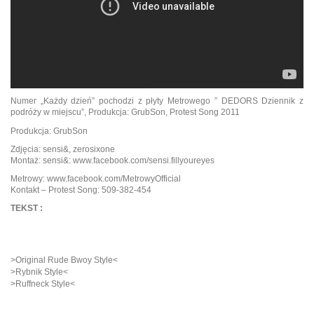
Numer „Każdy dzień” pochodzi z płyty Metrowego ” DEDORS Dziennik z
podróży w miejscu”, Produkcja: GrubSon, Protest Song 2011
Produkcja: GrubSon
Zdjęcia: sensi&, zerosixone
Montaż: sensi&: www.facebook.com/sensi.fillyoureyes
Metrowy: www.facebook.com/MetrowyOfficial
Kontakt – Protest Song: 509-382-454
TEKST :
>Original Rude Bwoy Style<
>Rybnik Style<
>Ruffneck Style<