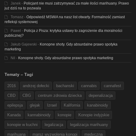
Janek
-
Policjant nie musi zatrzymywać za małe ilości marihuany. Prawo
już dziś na to pozwala
Tomasz
-
Odpowiedź MSWiA na nasz list otwarty. Formalność zamiast
refleksji systemowej
Pawel
-
Policja z Pisza: krytyka ustawy to zagrożenie dla moralności
publicznej?
Jakub Gajewski
-
Konopne shoty. Gdy absurdalne prawo spotyka
marketing
Nil
-
Konopne shoty. Gdy absurdalne prawo spotyka marketing
Tematy – Tagi
2016
andrzej dołecki
bachanski
cannabis
cannafest
CBD
CBG
centrum zdrowia dziecka
depenalizacja
epilepsja
glejak
Izrael
Kalifornia
kanabinoidy
Kanada
kannabinoidy
konopie
Konopie indyjskie
konopie w kuchni
legalizacja
legalizacja marihuany
marihuana
marsz wyzwolenia konopi
medyczna