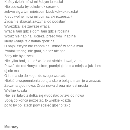
Każdy dzień mówi mi żebym tu został
Nie pozwala by cokolwiek sprawiło
żebym się z tym miejscem kiedykolwiek rozstał
Kiedy wolne mówi mi bym szlaki rozpostarł
Życia nie skracał, zaczynał od podstaw
Wyjeżdżał ale zawsze wracał.
Wracał tam gdzie dom, tam gdzie rodzina
Wciąż nie napinał, uciekał przed tym i napinał
kiedy wybije ta ostatnia godzina
O najbliższych nie zapominał, miłość w sobie miał
Zwolnił trochę, nie gnał, ale też nie spał
Żeby nie było zwał.
Nie tylko brał, ale też wiele od siebie dawał, ziom
Powrót do rodzinnych stron, pamiętaj nie ma miejsca jak dom
oj nie ma
O ile ma się do kogo, do czego wracać.
Niektóre wspomnienia bolą, a skoro bolą to mam je wymazać
Zaczynają od nowa. Życia nowa droga nie jest prosta
Wielkie koszta
Nie jest łatwo z dołka się wydostać by żyć od nowa
Sobą do końca pozostać, to wielkie koszta
po to by po latach powiedzieć głośno tak :
Metrowy :