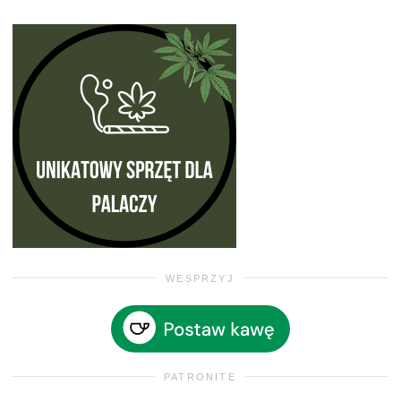
WESPRZYJ
PATRONITE