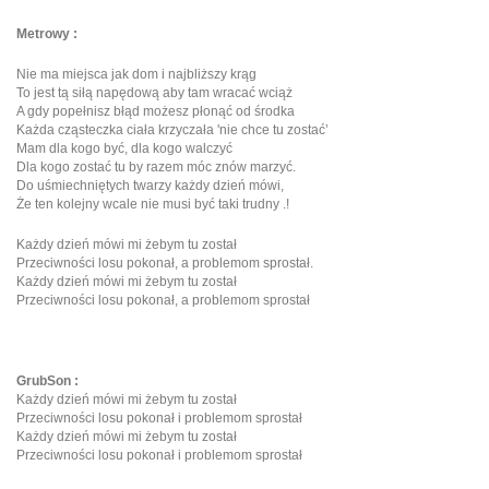
Metrowy :
Nie ma miejsca jak dom i najbliższy krąg
To jest tą siłą napędową aby tam wracać wciąż
A gdy popełnisz błąd możesz płonąć od środka
Każda cząsteczka ciała krzyczała 'nie chce tu zostać’
Mam dla kogo być, dla kogo walczyć
Dla kogo zostać tu by razem móc znów marzyć.
Do uśmiechniętych twarzy każdy dzień mówi,
Że ten kolejny wcale nie musi być taki trudny .!
Każdy dzień mówi mi żebym tu został
Przeciwności losu pokonał, a problemom sprostał.
Każdy dzień mówi mi żebym tu został
Przeciwności losu pokonał, a problemom sprostał
GrubSon :
Każdy dzień mówi mi żebym tu został
Przeciwności losu pokonał i problemom sprostał
Każdy dzień mówi mi żebym tu został
Przeciwności losu pokonał i problemom sprostał