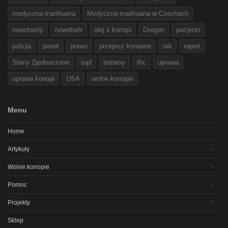
medyczna marihuana
Medyczna marihuana w Czechach
nowotwory
nowotwór
olej z konopi
Oregon
pacjenci
policja
poseł
prawo
przepisy konopne
rak
raport
Stany Zjednoczone
sąd
terpeny
thc
uprawa
uprawa konopi
USA
wolne konopie
Menu
Home
Artykuły
Wolne konopie
Pomoc
Projekty
Sklep