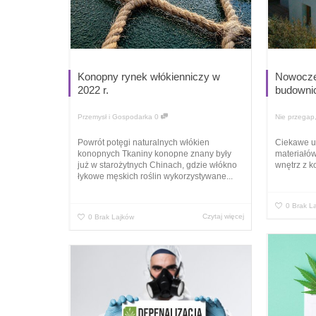
Konopny rynek włókienniczy w
Nowocze
2022 r.
budowni
Przemysł i Gospodarka
0
Nie przegap
Powrót potęgi naturalnych włókien
Ciekawe ul
konopnych Tkaniny konopne znany były
materiałó
już w starożytnych Chinach, gdzie włókno
wnętrz z k
łykowe męskich roślin wykorzystywane...
0
Brak L
Czytaj więcej
0
Brak Lajków