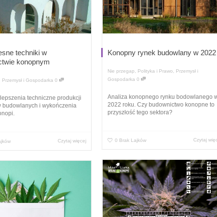
sne techniki w
Konopny rynek budowlany w 2022
ctwie konopnym
Nie przegap
,
Polityka i Prawo
,
Przemysł i
Gospodarka
0
,
Przemysł i Gospodarka
0
Analiza konopnego rynku bodowlanego 
epszenia techniczne produkcji
2022 roku. Czy budownictwo konopne to
w budowlanych i wykończenia
przyszłość tego sektora?
onopi.
Czytaj wię
0
Brak Lajków
Czytaj więcej
ajków