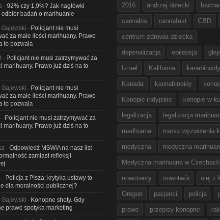
2016
andrzej dołecki
bacha
s
-
92% czy 1,9%? Jak nagłówki
 odbiór badań o marihuanie
cannabis
cannafest
CBD
 Gajewski
-
Policjant nie musi
ać za małe ilości marihuany. Prawo
centrum zdrowia dziecka
na to pozwala
depenalizacja
epilepsja
glej
l
-
Policjant nie musi zatrzymywać za
ci marihuany. Prawo już dziś na to
Izrael
Kalifornia
kanabinoid
Kanada
kannabinoidy
konop
 Gajewski
-
Policjant nie musi
ać za małe ilości marihuany. Prawo
Konopie indyjskie
konopie w ku
na to pozwala
legalizacja
legalizacja marihua
-
Policjant nie musi zatrzymywać za
ci marihuany. Prawo już dziś na to
marihuana
marsz wyzwolenia k
medyczna
medyczna marihua
sz
-
Odpowiedź MSWiA na nasz list
Formalność zamiast refleksji
Medyczna marihuana w Czechach
ej
l
-
Policja z Pisza: krytyka ustawy to
nowotwory
nowotwór
olej z
e dla moralności publicznej?
Oregon
pacjenci
policja
 Gajewski
-
Konopne shoty. Gdy
e prawo spotyka marketing
prawo
przepisy konopne
rak