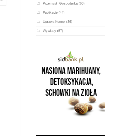
Przemysł i Gospodarka
(66)
Publikacje
(44)
Uprawa Konopi
(36)
Wywiady
(57)