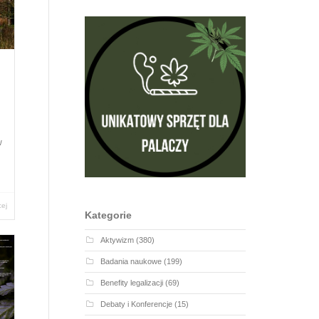
w
cej
Kategorie
Aktywizm
(380)
Badania naukowe
(199)
Benefity legalizacji
(69)
Debaty i Konferencje
(15)