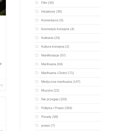
Film
(34)
Inicjatywy
(30)
Komentarze
(5)
Kosmetyki konopne
(4)
Kulinaria
(24)
Kultura konopna
(2)
Manifestacje
(57)
ne
Marihuana
(64)
Marihuana i Dzieci
(71)
Medyczna marihuana
(147)
cej
Muzyka
(22)
Nie przegap
(103)
Polityka i Prawo
(304)
Porady
(58)
prawo
(7)
cej