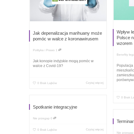
Wpływ le
Jak depenalizacja marihuany może
Polsce n
pomóc w walce z koronawirusem
wzorem K
Polityka i Prawo
1
Benefity lega
Jak konopie indyjskie mogą pomóc w
Populacja 
walce z Covid-19?
mieszkańcó
zamieszkuj
porównywal
Czytaj więcej
0
Brak Lajków
0
Brak L
Spotkanie integracyjne
Nie przegap
0
Termina
Czytaj więcej
0
Brak Lajków
Nie przegap