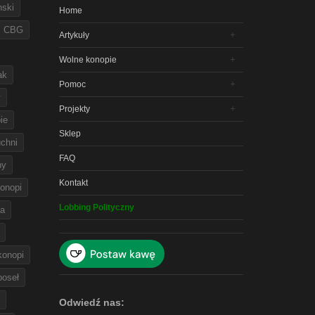
nski
Home
CBG
Artykuły
Wolne konopie
ak
Pomoc
y
Projekty
ie
Sklep
chni
FAQ
ny
Kontakt
onopi
Lobbing Polityczny
na
 konopi
poseł
Odwiedź nas: