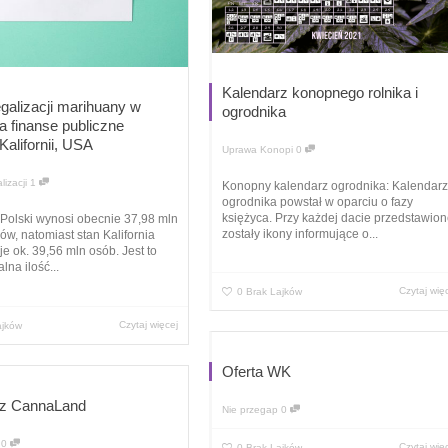
Kalendarz konopnego rolnika i
galizacji marihuany w
ogrodnika
a finanse publiczne
alifornii, USA
Uprawa Konopi
0
lizacji
1
Konopny kalendarz ogrodnika: Kalendarz
ogrodnika powstał w oparciu o fazy
księżyca. Przy każdej dacie przedstawio
Polski wynosi obecnie 37,98 mln
zostały ikony informujące o...
w, natomiast stan Kalifornia
e ok. 39,56 mln osób. Jest to
na ilość...
Czytaj wię
0
Brak Lajków
Czytaj więcej
ajków
Oferta WK
rz CannaLand
Nie przegap
0
0
Czytaj wię
0
Brak Lajków