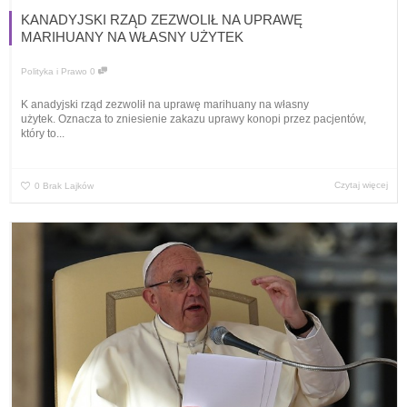
KANADYJSKI RZĄD ZEZWOLIŁ NA UPRAWĘ
MARIHUANY NA WŁASNY UŻYTEK
Polityka i Prawo
0
K anadyjski rząd zezwolił na uprawę marihuany na własny
użytek. Oznacza to zniesienie zakazu uprawy konopi przez pacjentów,
który to...
Czytaj więcej
0
Brak Lajków