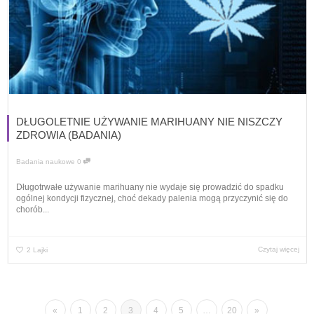
DŁUGOLETNIE UŻYWANIE MARIHUANY NIE NISZCZY
ZDROWIA (BADANIA)
Badania naukowe
0
Długotrwałe używanie marihuany nie wydaje się prowadzić do spadku
ogólnej kondycji fizycznej, choć dekady palenia mogą przyczynić się do
chorób...
Czytaj więcej
2
Lajki
«
1
2
3
4
5
…
20
»