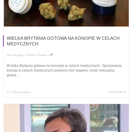
WIELKA BRYTANIA GOTOWA NA KONOPIE W CELACH
MEDYCZNYCH
Nie przegap
,
Polityka i Prawo
0
W ielka Brytania gotowa na konopie w celach medycznych. Spożywanie
konopi w celach medycznych powinno być legalne, mówi mieszana
grupa...
Czytaj więcej
0
Brak Lajków