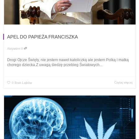
APEL DO PAPIEŻA FRANCISZKA
Aktywizm
0
Drogi Ojcze Święty, nie jestem nawet katoliczką ale jestem Polką i matką
chorego dziecka.Z uwagą śledzę przebieg Światowych...
Czytaj więcej
0
Brak Lajków