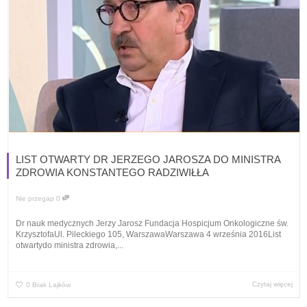
LIST OTWARTY DR JERZEGO JAROSZA DO MINISTRA
ZDROWIA KONSTANTEGO RADZIWIŁŁA
Nie przegap
0
Dr nauk medycznych Jerzy Jarosz Fundacja Hospicjum Onkologiczne św.
KrzysztofaUl. Pileckiego 105, WarszawaWarszawa 4 września 2016List
otwartydo ministra zdrowia,...
Czytaj więcej
0
Brak Lajków