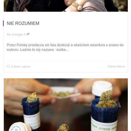
NIE ROZUMIEM
Nie przegap
0
Przez Polskę przetacza sie fala dyskusji a właściwie awantura o prawo do
wyboru. Ładnie to się nazywa : walka...
Czytaj więcej
0
Brak Lajków