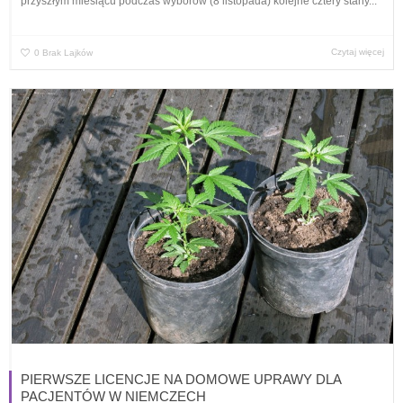
przyszłym miesiącu podczas wyborów (8 listopada) kolejne cztery stany...
Czytaj więcej
0
Brak Lajków
PIERWSZE LICENCJE NA DOMOWE UPRAWY DLA
PACJENTÓW W NIEMCZECH