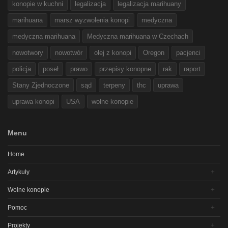
konopie w kuchni
legalizacja
legalizacja marihuany
marihuana
marsz wyzwolenia konopi
medyczna
medyczna marihuana
Medyczna marihuana w Czechach
nowotwory
nowotwór
olej z konopi
Oregon
pacjenci
policja
poseł
prawo
przepisy konopne
rak
raport
Stany Zjednoczone
sąd
terpeny
thc
uprawa
uprawa konopi
USA
wolne konopie
Menu
Home
Artykuły
Wolne konopie
Pomoc
Projekty