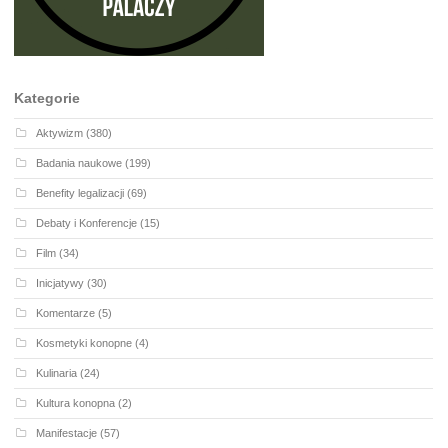
Kategorie
Aktywizm
(380)
Badania naukowe
(199)
Benefity legalizacji
(69)
Debaty i Konferencje
(15)
Film
(34)
Inicjatywy
(30)
Komentarze
(5)
Kosmetyki konopne
(4)
Kulinaria
(24)
Kultura konopna
(2)
Manifestacje
(57)