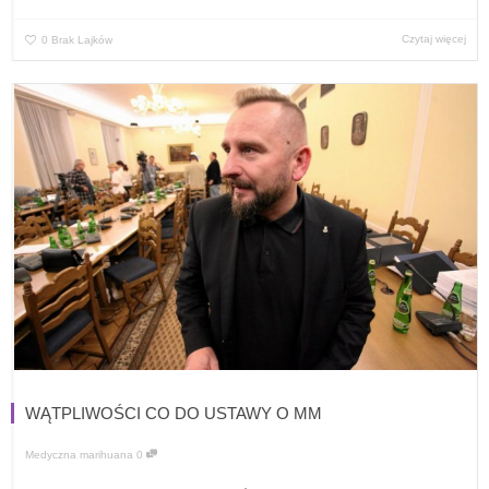
Czytaj więcej
0
Brak Lajków
WĄTPLIWOŚCI CO DO USTAWY O MM
Medyczna marihuana
0