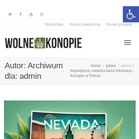
Otwórz 
Doradztwo
Pomoc medyczna
Pomoc prawna
Przełą
Autor: Archiwum
Home
admin
strona 3
Największa, rzetelna baza informacji -
dla: admin
Konopie w Polsce
nawiga