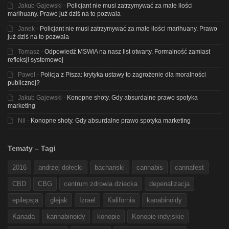
Jakub Gajewski
-
Policjant nie musi zatrzymywać za małe ilości
marihuany. Prawo już dziś na to pozwala
Janek
-
Policjant nie musi zatrzymywać za małe ilości marihuany. Prawo
już dziś na to pozwala
Tomasz
-
Odpowiedź MSWiA na nasz list otwarty. Formalność zamiast
refleksji systemowej
Pawel
-
Policja z Pisza: krytyka ustawy to zagrożenie dla moralności
publicznej?
Jakub Gajewski
-
Konopne shoty. Gdy absurdalne prawo spotyka
marketing
Nil
-
Konopne shoty. Gdy absurdalne prawo spotyka marketing
Tematy – Tagi
2016
andrzej dołecki
bachanski
cannabis
cannafest
CBD
CBG
centrum zdrowia dziecka
depenalizacja
epilepsja
glejak
Izrael
Kalifornia
kanabinoidy
Kanada
kannabinoidy
konopie
Konopie indyjskie