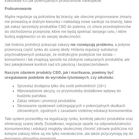
traktowały ich jak potencjalnych producentów narkotyków.
Podsumowanie
Mądre regulacje są potrzebne tej branży, ale obecnie proponowane zmiany
nie prowadzą w dobrym kierunku i nakładają nowe sankcje na branżę, takie
jak zakaz sprzedaży produktów CBD do palenia, co zmusi przedsiębiorców
do obchodzenia przepisów, które nie będą spełniać swojego celu, i które
budzą wątpliwości co do swojej skuteczności.
Jak historia prohibicji pokazuje zakazy
nie rozwiązują problemu
, a jedynie
przenoszą część rynku do szarej strefy. Historia regulacji substancji
psychoaktywnych pokazuje, że restrykcyjne podejście nie działa –
konsumenci i tak znajdują sposób na zdobycie zakazanych produktów, ale
bez jakiejkolwiek kontroli nad ich jakością i bezpieczeństwem.
Naszym zdaniem produkty CBD, jak i marihuana, powinny być
uregulowane podobnie do wyrobów tytoniowych
,
czy alkoholu:
Sprzedaż dostępna tylko dla osób pełnoletnich (18+).
Wprowadzenie akcyzy, co przyniosłoby dodatkowe wpływy do
budżetu państwa.
Zakaz reklam i promocji produktów.
Stosowanie opakowań ostrzegających o potencjalnych skutkach
zdrowotnych, zgodnych z zasadami rzetelnej edukacji konsumentów.
Taki system pozwoliłby na legalizację rynku, kontrolę jakości produktów oraz
eliminację szarej strefy. Dodatkowo, regulacje oparte na odpowiedzialności
konsumenckiej i edukacji mogłyby skuteczniej chronić zdrowie publiczne niż
kolejne zakazy, które są nie tylko nieskuteczne, ale także przyczyniają się do
tworzenia absurdów prawnych.