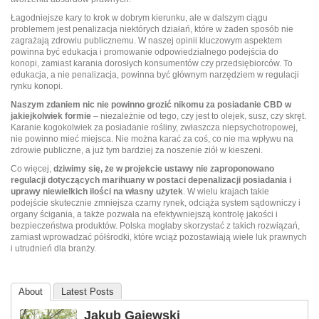
Łagodniejsze kary to krok w dobrym kierunku, ale w dalszym ciągu
problemem jest penalizacja niektórych działań, które w żaden sposób nie
zagrażają zdrowiu publicznemu. W naszej opinii kluczowym aspektem
powinna być edukacja i promowanie odpowiedzialnego podejścia do
konopi, zamiast karania dorosłych konsumentów czy przedsiębiorców. To
edukacja, a nie penalizacja, powinna być głównym narzędziem w regulacji
rynku konopi.
Naszym zdaniem nic nie powinno grozić nikomu za posiadanie CBD w
jakiejkolwiek formie
– niezależnie od tego, czy jest to olejek, susz, czy skręt.
Karanie kogokolwiek za posiadanie rośliny, zwłaszcza niepsychotropowej,
nie powinno mieć miejsca. Nie można karać za coś, co nie ma wpływu na
zdrowie publiczne, a już tym bardziej za noszenie ziół w kieszeni.
Co więcej,
dziwimy się, że w projekcie ustawy nie zaproponowano
regulacji dotyczących marihuany w postaci depenalizacji posiadania i
uprawy niewielkich ilości na własny użytek
. W wielu krajach takie
podejście skutecznie zmniejsza czarny rynek, odciąża system sądowniczy i
organy ścigania, a także pozwala na efektywniejszą kontrolę jakości i
bezpieczeństwa produktów. Polska mogłaby skorzystać z takich rozwiązań,
zamiast wprowadzać półśrodki, które wciąż pozostawiają wiele luk prawnych
i utrudnień dla branży.
About
Latest Posts
Jakub Gajewski