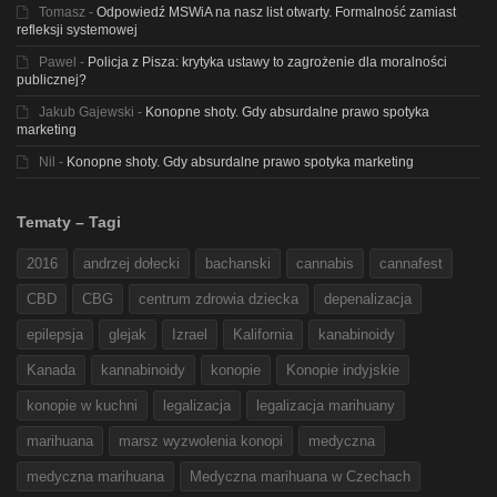
Tomasz
-
Odpowiedź MSWiA na nasz list otwarty. Formalność zamiast
refleksji systemowej
Pawel
-
Policja z Pisza: krytyka ustawy to zagrożenie dla moralności
publicznej?
Jakub Gajewski
-
Konopne shoty. Gdy absurdalne prawo spotyka
marketing
Nil
-
Konopne shoty. Gdy absurdalne prawo spotyka marketing
Tematy – Tagi
2016
andrzej dołecki
bachanski
cannabis
cannafest
CBD
CBG
centrum zdrowia dziecka
depenalizacja
epilepsja
glejak
Izrael
Kalifornia
kanabinoidy
Kanada
kannabinoidy
konopie
Konopie indyjskie
konopie w kuchni
legalizacja
legalizacja marihuany
marihuana
marsz wyzwolenia konopi
medyczna
medyczna marihuana
Medyczna marihuana w Czechach