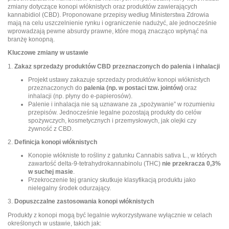
zmiany dotyczące konopi włóknistych oraz produktów zawierających
kannabidiol (CBD). Proponowane przepisy według Ministerstwa Zdrowia
mają na celu uszczelnienie rynku i ograniczenie nadużyć, ale jednocześnie
wprowadzają pewne absurdy prawne, które mogą znacząco wpłynąć na
branżę konopną.
Kluczowe zmiany w ustawie
1.
Zakaz sprzedaży produktów CBD przeznaczonych do palenia i inhalacji
Projekt ustawy zakazuje sprzedaży produktów konopi włóknistych
przeznaczonych do
palenia (np. w postaci tzw. jointów)
oraz
inhalacji (np. płyny do e-papierosów).
Palenie i inhalacja nie są uznawane za „spożywanie” w rozumieniu
przepisów. Jednocześnie legalne pozostają produkty do celów
spożywczych, kosmetycznych i przemysłowych, jak olejki czy
żywność z CBD.
2.
Definicja konopi włóknistych
Konopie włókniste to rośliny z gatunku Cannabis sativa L., w których
zawartość delta-9-tetrahydrokannabinolu (THC)
nie przekracza 0,3%
w suchej masie
.
Przekroczenie tej granicy skutkuje klasyfikacją produktu jako
nielegalny środek odurzający.
3.
Dopuszczalne zastosowania konopi włóknistych
Produkty z konopi mogą być legalnie wykorzystywane wyłącznie w celach
określonych w ustawie, takich jak: