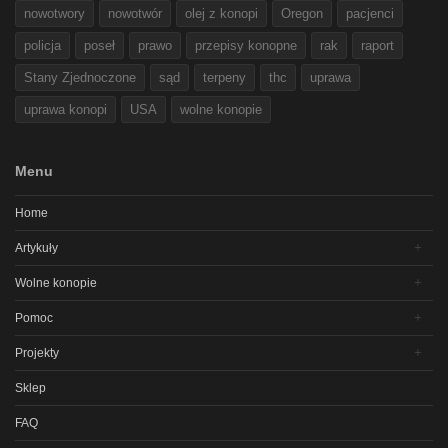
nowotwory
nowotwór
olej z konopi
Oregon
pacjenci
policja
poseł
prawo
przepisy konopne
rak
raport
Stany Zjednoczone
sąd
terpeny
thc
uprawa
uprawa konopi
USA
wolne konopie
Menu
Home
Artykuły
Wolne konopie
Pomoc
Projekty
Sklep
FAQ