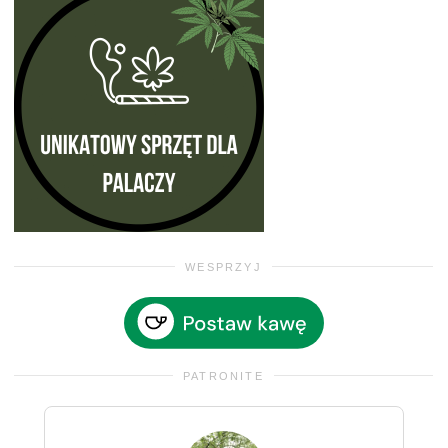
WESPRZYJ
PATRONITE