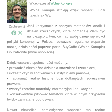
Wiceprezes
Wolne Konopie
at
Wolne Konopie istnieją dzięki wsparciu ludzi
takich jak Wy.
Jeśli korzystacie z naszych materiałów, analiz i
Zaobserwuj
działań rzeczniczych, które pomagają Wam być
na bieżąco z tym, co naprawdę dzieje się wokół
polityki konopnej w Polsce, rozważcie regularne wsparcie
naszej działalności poprzez portal BuyCoffe (Wolne Konopie)
lub Patronite (mnie osobiście).
Dzięki wsparciu społeczności możemy:
• prowadzić niezależne działania strażnicze i rzecznicze,
• uczestniczyć w spotkaniach z instytucjami państwa,
• nagłaśniać realne historie ludzi dotkniętych represyjnym
prawem,
• tworzyć rzetelne materiały informacyjne i edukacyjne,
• konsekwentnie pilnować tematów, które w innym przypadku
byłyby zamiatane pod dywan.
Nawet niewielkie, comiesięczne wsparcie ma realne