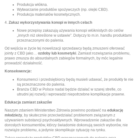
Produkcja włókna.
Wytwarzanie produktów spożywczych (np. olejki CBD).
Produkcja materiałów kosmetycznych.
4.
Zakaz wykorzystywania konopi w innych celach
Nowe przepisy zakazują używania konopi włóknistych do celów
„innych niż określone w ustawie”. Dotyczy to m.in. handlu produktami
przeznaczonymi do palenia.
Od wejścia w życie tej nowelizacji sprzedawcy będą zmuszeni oferować
jointy z CBD jako…
ozdoby lub kosmetyki
. Zamiast rozwiązania problemu,
prawo zmusza do absurdalnych zabiegów formalnych, by móc legalnie
prowadzić działalność.
Konsekwencje:
Konsumenci i przedsiębiorcy będą musieli udawać, że produkty te nie
są przeznaczone do palenia.
Branża CBD w Polsce nadal będzie działać w szarej strefie, co
utrudni jej rozwój i wprowadzi niepotrzebne komplikacje prawne.
Edukacja zamiast zakazów
Naszym zdaniem Ministerstwo Zdrowia powinno postawić na
edukację
młodzieży
, by skutecznie przeciwdziałać problemom związanym z
używaniem substancji psychoaktywnych. Wprowadzenie zakazów dla
dorosłych konsumentów, którzy świadomie dokonują swoich wyborów, nie
rozwiąże problemu, a jedynie skomplikuje sytuację na rynku.