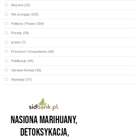
Muzyka
(22)
Nie przegap
(103)
Polityka i Prawo
(304)
Porady
(58)
prawo
(7)
Przemysł i Gospodarka
(66)
Publikacje
(44)
Uprawa Konopi
(36)
Wywiady
(57)