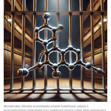
Ministerstwo Zdrowia przedstawiło projekt nowelizacji ustawy o
przeciwdziałaniu narkomanii oraz niektórych innych ustaw, który wprowadza