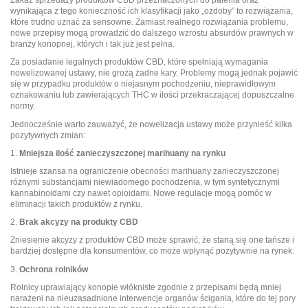
Zakaz sprzedaży produktów CBD przeznaczonych do palenia oraz
wynikająca z tego konieczność ich klasyfikacji jako „ozdoby” to rozwiązania,
które trudno uznać za sensowne. Zamiast realnego rozwiązania problemu,
nowe przepisy mogą prowadzić do dalszego wzrostu absurdów prawnych w
branży konopnej, których i tak już jest pełna.
Za posiadanie legalnych produktów CBD, które spełniają wymagania
nowelizowanej ustawy, nie grożą żadne kary. Problemy mogą jednak pojawić
się w przypadku produktów o niejasnym pochodzeniu, nieprawidłowym
oznakowaniu lub zawierających THC w ilości przekraczającej dopuszczalne
normy.
Jednocześnie warto zauważyć, że nowelizacja ustawy może przynieść kilka
pozytywnych zmian:
1.
Mniejsza ilość zanieczyszczonej marihuany na rynku
Istnieje szansa na ograniczenie obecności marihuany zanieczyszczonej
różnymi substancjami niewiadomego pochodzenia, w tym syntetycznymi
kannabinoidami czy nawet opioidami. Nowe regulacje mogą pomóc w
eliminacji takich produktów z rynku.
2.
Brak akcyzy na produkty CBD
Zniesienie akcyzy z produktów CBD może sprawić, że staną się one tańsze i
bardziej dostępne dla konsumentów, co może wpłynąć pozytywnie na rynek.
3.
Ochrona rolników
Rolnicy uprawiający konopie włókniste zgodnie z przepisami będą mniej
narażeni na nieuzasadnione interwencje organów ścigania, które do tej pory