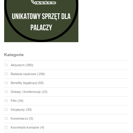
Kategorie
Aktywizm
(380)
Badania naukowe
(199)
Benefity legalizacji
(69)
Debaty i Konferencje
(15)
Film
(34)
Inicjatywy
(30)
Komentarze
(5)
Kosmetyki konopne
(4)