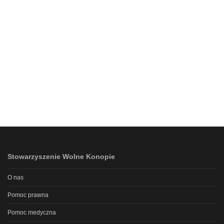
Stowarzyszenie Wolne Konopie
O nas
Pomoc prawna
Pomoc medyczna