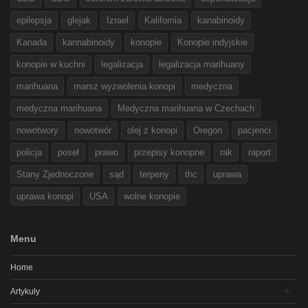
epilepsja
glejak
Izrael
Kalifornia
kanabinoidy
Kanada
kannabinoidy
konopie
Konopie indyjskie
konopie w kuchni
legalizacja
legalizacja marihuany
marihuana
marsz wyzwolenia konopi
medyczna
medyczna marihuana
Medyczna marihuana w Czechach
nowotwory
nowotwór
olej z konopi
Oregon
pacjenci
policja
poseł
prawo
przepisy konopne
rak
raport
Stany Zjednoczone
sąd
terpeny
thc
uprawa
uprawa konopi
USA
wolne konopie
Menu
Home
Artykuły