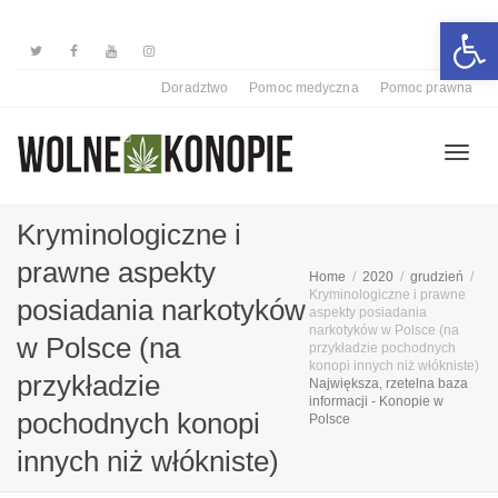
Otwórz 
Doradztwo
Pomoc medyczna
Pomoc prawna
Przełą
Kryminologiczne i
prawne aspekty
Home
2020
grudzień
nawiga
Kryminologiczne i prawne
posiadania narkotyków
aspekty posiadania
narkotyków w Polsce (na
w Polsce (na
przykładzie pochodnych
konopi innych niż włókniste)
przykładzie
Największa, rzetelna baza
informacji - Konopie w
pochodnych konopi
Polsce
innych niż włókniste)