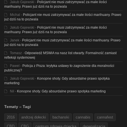
Jakub Gajewski
-
Policjant nie musi zatrzymywać za małe ilości
marihuany. Prawo już dziś na to pozwala
Michal
-
Policjant nie musi zatrzymywać za małe ilości marihuany. Prawo
już dziś na to pozwala
Jakub Gajewski
-
Policjant nie musi zatrzymywać za małe ilości
marihuany. Prawo już dziś na to pozwala
Janek
-
Policjant nie musi zatrzymywać za małe ilości marihuany. Prawo
już dziś na to pozwala
Tomasz
-
Odpowiedź MSWiA na nasz list otwarty. Formalność zamiast
refleksji systemowej
Pawel
-
Policja z Pisza: krytyka ustawy to zagrożenie dla moralności
publicznej?
Jakub Gajewski
-
Konopne shoty. Gdy absurdalne prawo spotyka
marketing
Nil
-
Konopne shoty. Gdy absurdalne prawo spotyka marketing
Tematy – Tagi
2016
andrzej dołecki
bachanski
cannabis
cannafest
CBD
CBG
centrum zdrowia dziecka
depenalizacja