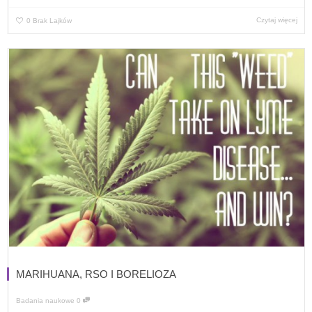
Czytaj więcej
0
Brak Lajków
MARIHUANA, RSO I BORELIOZA
Badania naukowe
0