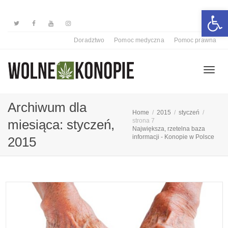
Otwórz 
Doradztwo
Pomoc medyczna
Pomoc prawna
Przełą
Archiwum dla
Home
2015
styczeń
miesiąca: styczeń,
strona 7
Największa, rzetelna baza
nawiga
informacji - Konopie w Polsce
2015