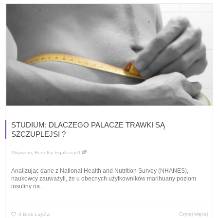
STUDIUM: DLACZEGO PALACZE TRAWKI SĄ
SZCZUPLEJSI ?
Aktywizm
,
Benefity legalizacji
0
Analizując dane z National Health and Nutrition Survey (NHANES),
naukowcy zauważyli, że u obecnych użytkowników marihuany poziom
insuliny na...
Czytaj więcej
0
Brak Lajków