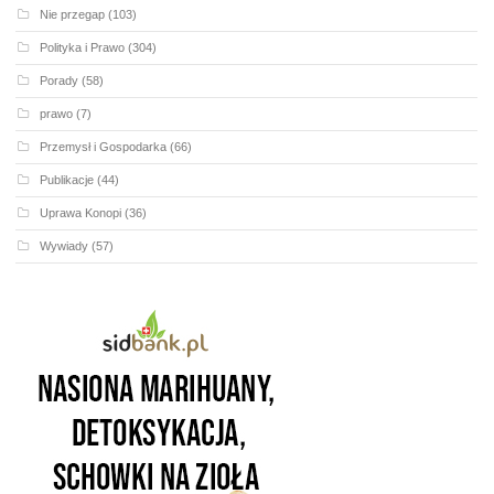
Nie przegap
(103)
Polityka i Prawo
(304)
Porady
(58)
prawo
(7)
Przemysł i Gospodarka
(66)
Publikacje
(44)
Uprawa Konopi
(36)
Wywiady
(57)