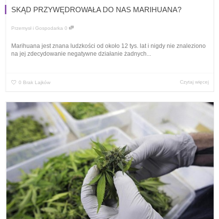
SKĄD PRZYWĘDROWAŁA DO NAS MARIHUANA?
Przemysł i Gospodarka
0
Marihuana jest znana ludzkości od około 12 tys. lat i nigdy nie znaleziono
na jej zdecydowanie negatywne działanie żadnych...
Czytaj więcej
0
Brak Lajków