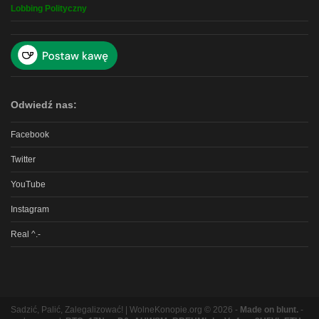
Lobbing Polityczny
Odwiedź nas:
Facebook
Twitter
YouTube
Instagram
Real ^.-
Sadzić, Palić, Zalegalizować! | WolneKonopie.org © 2026 -
Made on blunt.
-