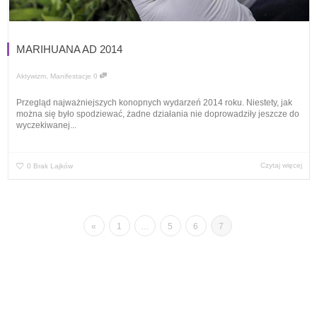
MARIHUANA AD 2014
Aktywizm
,
Manifestacje
0
Przegląd najważniejszych konopnych wydarzeń 2014 roku. Niestety, jak
można się było spodziewać, żadne działania nie doprowadziły jeszcze do
wyczekiwanej...
Czytaj więcej
0
Brak Lajków
«
1
…
5
6
7