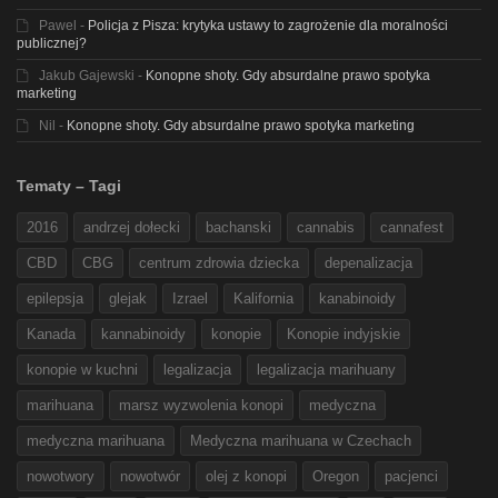
Pawel
-
Policja z Pisza: krytyka ustawy to zagrożenie dla moralności
publicznej?
Jakub Gajewski
-
Konopne shoty. Gdy absurdalne prawo spotyka
marketing
Nil
-
Konopne shoty. Gdy absurdalne prawo spotyka marketing
Tematy – Tagi
2016
andrzej dołecki
bachanski
cannabis
cannafest
CBD
CBG
centrum zdrowia dziecka
depenalizacja
epilepsja
glejak
Izrael
Kalifornia
kanabinoidy
Kanada
kannabinoidy
konopie
Konopie indyjskie
konopie w kuchni
legalizacja
legalizacja marihuany
marihuana
marsz wyzwolenia konopi
medyczna
medyczna marihuana
Medyczna marihuana w Czechach
nowotwory
nowotwór
olej z konopi
Oregon
pacjenci