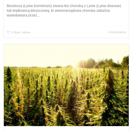
Borelioza (Lyme borreliosis) zwana też chorobą z Lyme (Lyme disease)
lub krętkowicą kleszczową, to wielonarządowa choroba zakaźna
wywoływana przez...
Czytaj więcej
0
Brak Lajków