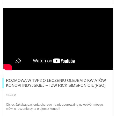
ROZMOWA W TVP2 O LECZENIU OLEJEM Z KWIATÓW
KONOPI INDYJSKIEJ – TZW RICK SIMSPON OIL (RSO)
Film
0
Ojciec Jakuba, pacjenta chorego na nieoperowalny nowotwór mózgu
mówi o leczeniu syna olejem z konopi!