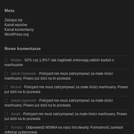
Meta
Zaloguj się
Kanał wpisów
Kanał komentarzy
WordPress.org
Nowe komentarze
Wojtas
-
92% czy 1,9%? Jak nagłówki zmieniają odbiór badań o
marihuanie
Jakub Gajewski
-
Policjant nie musi zatrzymywać za małe ilości
marihuany. Prawo już dziś na to pozwala
Michal
-
Policjant nie musi zatrzymywać za małe ilości marihuany. Prawo
już dziś na to pozwala
Jakub Gajewski
-
Policjant nie musi zatrzymywać za małe ilości
marihuany. Prawo już dziś na to pozwala
Janek
-
Policjant nie musi zatrzymywać za małe ilości marihuany. Prawo
już dziś na to pozwala
Tomasz
-
Odpowiedź MSWiA na nasz list otwarty. Formalność zamiast
refleksji systemowej