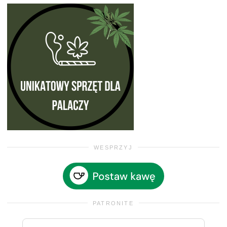
WESPRZYJ
PATRONITE