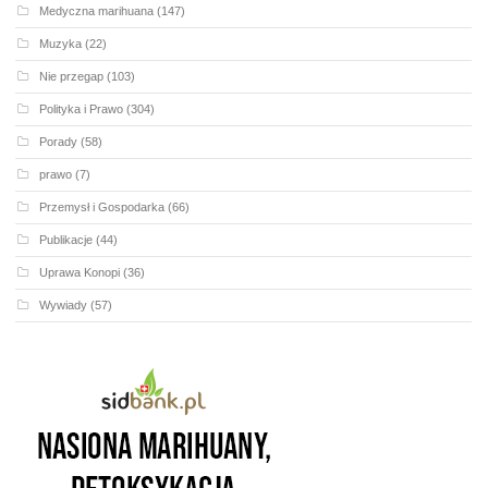
Medyczna marihuana
(147)
Muzyka
(22)
Nie przegap
(103)
Polityka i Prawo
(304)
Porady
(58)
prawo
(7)
Przemysł i Gospodarka
(66)
Publikacje
(44)
Uprawa Konopi
(36)
Wywiady
(57)