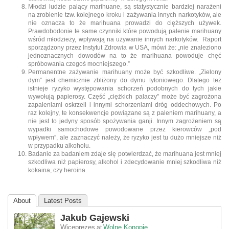
Młodzi ludzie palący marihuane, są statystycznie bardziej narażeni
na zrobienie tzw. kolejnego kroku i zażywania innych narkotyków, ale
nie oznacza to że marihuana prowadzi do cięższych używek.
Prawdobodonie te same czynniki które powodują palenie marihuany
wśród młodzieży, wpływają na używanie innych narkotyków. Raport
sporządzony przez Instytut Zdrowia w USA, mówi że: „nie znaleziono
jednoznacznych dowodów na to że marihuana powoduje chęć
spróbowania czegoś mocniejszego.”
Permanentne zażywanie marihuany może być szkodliwe. „Zielony
dym” jest chemicznie zbliżony do dymu tytoniowego. Dlatego też
istnieje ryzyko występowania schorzeń podobnych do tych jakie
wywołują papierosy. Część „ciężkich palaczy” może być zagrożona
zapaleniami oskrzeli i innymi schorzeniami dróg oddechowych. Po
raz kolejny, te konsekwencje powiązane są z paleniem marihuany, a
nie jest to jedyny sposób spożywania ganji. Innym zagrożeniem są
wypadki samochodowe powodowane przez kierowców „pod
wpływem”, ale zaznaczyć należy, że ryzyko jest tu dużo mniejsze niż
w przypadku alkoholu.
Badanie za badaniem zdaje się potwierdzać, że marihuana jest mniej
szkodliwa niż papierosy, alkohol i zdecydowanie mniej szkodliwa niż
kokaina, czy heroina.
About
Latest Posts
Jakub Gajewski
Wiceprezes
Wolne Konopie
at