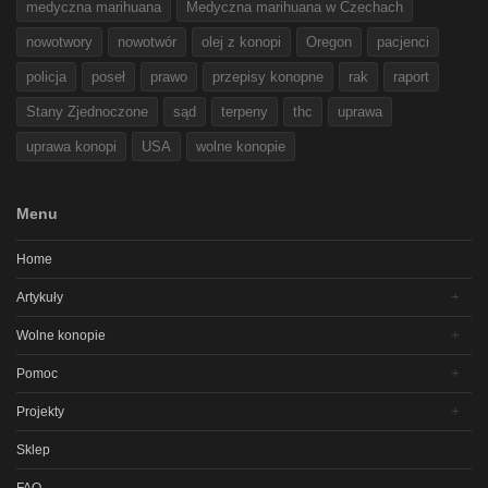
medyczna marihuana
Medyczna marihuana w Czechach
nowotwory
nowotwór
olej z konopi
Oregon
pacjenci
policja
poseł
prawo
przepisy konopne
rak
raport
Stany Zjednoczone
sąd
terpeny
thc
uprawa
uprawa konopi
USA
wolne konopie
Menu
Home
Artykuły
Wolne konopie
Pomoc
Projekty
Sklep