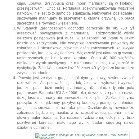
ciągu uprawa, dystrybucja oraz import marihuany są w Holandii
przestępstwami. Chociaż Portugalia zdekryminalizowała wszystkie
narkotyki, nie jest to to samo co legalizacja. Nabywanie, posiadanie i
spożywanie marihuany to przewinienia karane grzywną lub pracą
społeczną ale również i więzieniem.
W Stanach Zjednoczonych dochodzi corocznie do ok. 750 tyś
aresztowań powiązanych z marihuaną. Różnorodność wśród
dalszych postępowań jest duża, w zależnośći od Stanu w jakim
doszło do zatrzymania. Nie wszystkie aresztowania prowadzą do
oskarżenia i stosunkowo niewiele osób zatrzymanych za zwykłe
posiadanie, ląduje w więzieniach. Większość jest ukarana grzywną i
umieszczonych pod nadzorem kuratora. Około 40 000 więźniów
odsiaduje wyrok powiązany z marihuaną, z czego większość to
dystrybucja. Zaledwie a może i aż 1% z ww. 40 tyś, jest za kratkami za
zwykłe posiadanie.
Prawdą jest, że dym z ganji, tak jak dym tytoniowy, zawiera związki
rakotwórcze. Ale przeważnie jest tak, że nawet wytrawni i wytrwali
jaracze, palą dużo mniej marihuany, niż palacze tytoniu palą
papierosów. Badania UCLA z 2006 roku, dowodzą że palenie nawet
dużej lości marihuany nie prowadzi do raka płuc. „Zakładaliśmy na
początku że znajdziemy pozytywną korelację pomiędzy paleniem
ganji i zachorowaniami na raka płuc. Oczekiwaliśmy również że
zależność będzie się nasilać wraz częstotliwością palenia– mówi
główny autor badania. Ku naszemu zdziwieniu, odkryliśmy brak
pozytywnej korelacji, mało tego wyniki badań sugerują nawet
działanie ochronne.