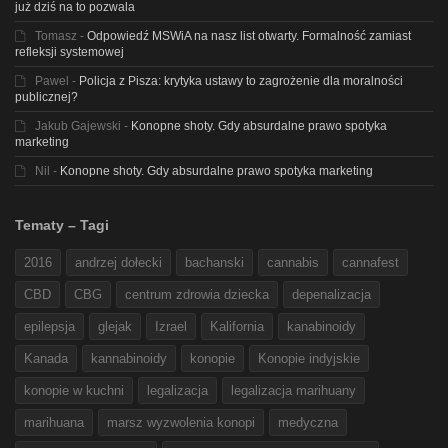
już dziś na to pozwala
Tomasz
-
Odpowiedź MSWiA na nasz list otwarty. Formalność zamiast
refleksji systemowej
Pawel
-
Policja z Pisza: krytyka ustawy to zagrożenie dla moralności
publicznej?
Jakub Gajewski
-
Konopne shoty. Gdy absurdalne prawo spotyka
marketing
Nil
-
Konopne shoty. Gdy absurdalne prawo spotyka marketing
Tematy – Tagi
2016
andrzej dołecki
bachanski
cannabis
cannafest
CBD
CBG
centrum zdrowia dziecka
depenalizacja
epilepsja
glejak
Izrael
Kalifornia
kanabinoidy
Kanada
kannabinoidy
konopie
Konopie indyjskie
konopie w kuchni
legalizacja
legalizacja marihuany
marihuana
marsz wyzwolenia konopi
medyczna