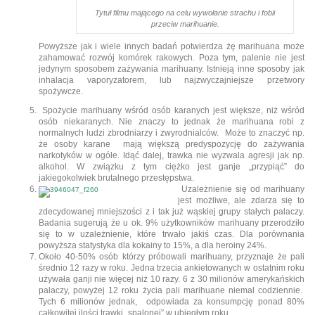
Tytuł filmu mającego na celu wywołanie strachu i fobii
przeciw marihuanie.
Powyższe jak i wiele innych badań potwierdza żę marihuana może
zahamować rozwój komórek rakowych. Poza tym, palenie nie jest
jedynym sposobem zażywania marihuany. Istnieją inne sposoby jak
inhalacja vaporyzatorem, lub najzwyczajniejsze przetwory
spożywcze.
Spożycie marihuany wśród osób karanych jest większe, niż wśród
osób niekaranych. Nie znaczy to jednak że marihuana robi z
normalnych ludzi zbrodniarzy i zwyrodnialców. Może to znaczyć np.
że osoby karane mają większą predyspozycję do zażywania
narkotyków w ogóle. Idąć dalej, trawka nie wyzwala agresji jak np.
alkohol. W związku z tym ciężko jest ganje „przypiąć” do
jakiegokolwiek brutalnego przestępstwa.
Uzależnienie się od marihuany
jest możliwe, ale zdarza się to
zdecydowanej mniejszości z i tak już wąskiej grupy stałych palaczy.
Badania sugerują że u ok. 9% użytkowników marihuany przerodziło
się to w uzależnienie, które trwało jakiś czas. Dla porównania
powyższa statystyka dla kokainy to 15%, a dla heroiny 24%.
Około 40-50% osób którzy próbowali marihuany, przyznaje że pali
średnio 12 razy w roku. Jedna trzecia ankietowanych w ostatnim roku
używała ganji nie więcej niż 10 razy. 6 z 30 milionów amerykańskich
palaczy, powyżej 12 roku życia pali marihuane niemal codziennie.
Tych 6 milionów jednak, odpowiada za konsumpcję ponad 80%
całkowitej ilości trawki „spalonej” w ubiegłym roku.