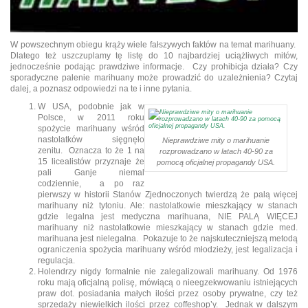
W powszechnym obiegu krąży wiele fałszywych faktów na temat marihuany.
Dlatego też uszczuplamy tę listę do 10 najbardziej uciążliwych mitów,
jednocześnie podając prawdziwe informacje. Czy prohibicja działa? Czy
sporadyczne palenie marihuany może prowadzić do uzależnienia? Czytaj
dalej, a poznasz odpowiedzi na te i inne pytania.
W USA, podobnie jak w
Polsce, w 2011 roku
spożycie marihuany wśród
nastolatków sięgnęło
Nieprawdziwe mity o marihuanie
zenitu. Oznacza to że 1 na
rozprowadzano w latach 40-90 za
15 licealistów przyznaje że
pomocą oficjalnej propagandy USA.
pali Ganje niemal
codziennie, a po raz
pierwszy w historii Stanów Zjednoczonych twierdzą że palą więcej
marihuany niż tytoniu. Ale: nastolatkowie mieszkający w stanach
gdzie legalna jest medyczna marihuana, NIE PALĄ WIĘCEJ
marihuany niż nastolatkowie mieszkający w stanach gdzie med.
marihuana jest nielegalna. Pokazuje to że najskuteczniejszą metodą
ograniczenia spożycia marihuany wśród młodzieży, jest legalizacja i
regulacja.
Holendrzy nigdy formalnie nie zalegalizowali marihuany. Od 1976
roku mają oficjalną polisę, mówiącą o nieegzekwowaniu istniejących
praw dot. posiadania małych ilości przez osoby prywatne, czy też
sprzedaży niewielkich ilości przez coffeshop’y. Jednak w dalszym