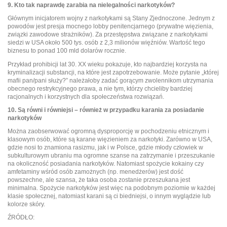
9. Kto tak naprawdę zarabia na nielegalności narkotyków?
Głównym inicjatorem wojny z narkotykami są Stany Zjednoczone. Jednym z
powodów jest presja mocnego lobby penitencjarnego (prywatne więzienia,
związki zawodowe strażników). Za przestępstwa związane z narkotykami
siedzi w USA około 500 tys. osób z 2,3 milionów więźniów. Wartość tego
biznesu to ponad 100 mld dolarów rocznie.
Przykład prohibicji lat 30. XX wieku pokazuje, kto najbardziej korzysta na
kryminalizacji substancji, na które jest zapotrzebowanie. Może pytanie „której
mafii pan/pani służy?” należałoby zadać gorącym zwolennikom utrzymania
obecnego restrykcyjnego prawa, a nie tym, którzy chcieliby bardziej
racjonalnych i korzystnych dla społeczeństwa rozwiązań.
10. Są równi i równiejsi – również w przypadku karania za posiadanie
narkotyków
Można zaobserwować ogromną dysproporcję w pochodzeniu etnicznym i
klasowym osób, które są karane więzieniem za narkotyki. Zarówno w USA,
gdzie nosi to znamiona rasizmu, jak i w Polsce, gdzie młody człowiek w
subkulturowym ubraniu ma ogromne szanse na zatrzymanie i przeszukanie
na okoliczność posiadania narkotyków. Natomiast spożycie kokainy czy
amfetaminy wśród osób zamożnych (np. menedżerów) jest dość
powszechne, ale szansa, że taka osoba zostanie przeszukana jest
minimalna. Spożycie narkotyków jest więc na podobnym poziomie w każdej
klasie społecznej, natomiast karani są ci biedniejsi, o innym wyglądzie lub
kolorze skóry.
ŹRÓDŁO: