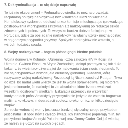
7. Dekryminalizacja – to się dzieje naprawdę
To już nie eksperyment – Portugalia dowiodła, że można prowadzić
racjonalną politykę narkotykową bez wsadzania ludzi do więzienia.
Kompleksowy system od edukacji przez komisje zniechęcające (prowadzące
postępowania w przypadku zatrzymania z narkotykami) po redukcję szkód
zdrowotnych i społecznych. To wszystko bardzo dobrze funkcjonuje w
Portugalii, gdzie za posiadanie narkotyków na własny użytek można dostać
w najgorszym przypadku grzywnę. Spożycie narkotyków nie wzrasta, a
wśród młodzieży spada.
8. Wojny narkotykowe – bogata północ gnębi biedne południe
Wojna domowa w Kolumbii. Ogromna liczba zakażeń HIV w Rosji i na
Ukrainie. Gwinea Bissau w Afryce Zachodniej, dokąd przemyca się tak dużo
kokainy, że wieśniacy używają jej do malowania ścian swoich lepianek. To
nie są przypadkowe historie, ale elementy globalnej układanki, którą
nazywamy wojną narkotykową. Rozpoczął ją Nixon, zaostrzył Reagan. Trwa
do dziś, bo nadal wielu wierzy, że jest to wojna sprawiedliwa. Jej motorem
jest przekonanie, że narkotyki to zło absolutne, które trzeba zwalczać
wszelkimi dostępnymi środkami. Eskalacja przemocy na wszystkich
kontynentach prócz Antarktydy przyczyniła się jedynie do wzrostu bogactwa
mafii narkotykowych i degradacji społeczno-ekonomicznej kilkudziesięciu
krajów.
Sprzeciw wobec tej wojny jest coraz bardziej słyszalny, czego przykładem
jest ostatni list noblistów z całego świata. Ich stanowisko popierają m.in. byli
prezydenci krajów Ameryki Południowej oraz Jimmy Carter. Oni już wiedzą,
że należy się uczyć na swoich błędach.