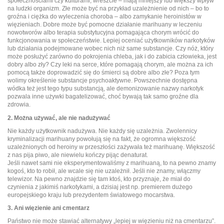
społecznościami czy kulturami, wreszcie – mają mniejszy lub większy wpływ
na ludzki organizm. Złe może być na przykład uzależnienie od nich – bo to
groźna i ciężka do wyleczenia choroba – albo zamykanie heroinistów w
więzieniach. Dobre może być pomocne działanie marihuany w leczeniu
nowotworów albo terapia substytucyjna pomagająca chorym wrócić do
funkcjonowania w społeczeństwie. Lepiej oceniać użytkowników narkotyków
lub działania podejmowane wobec nich niż same substancje. Czy nóż, który
może posłużyć zarówno do pokrojenia chleba, jak i do zabicia człowieka, jest
dobry albo zły? Czy leki na serce, które pomagają chorym, ale można za ich
pomocą także doprowadzić się do śmierci są dobre albo złe? Poza tym
wolimy określenie substancje psychoaktywne. Powszechnie dostępna
wódka też jest tego typu substancją, ale demonizowanie nazwy narkotyk
pozwala inne używki bagatelizować, choć bywają tak samo groźne dla
zdrowia.
2. Można używać, ale nie nadużywać
Nie każdy użytkownik nadużywa. Nie każdy się uzależnia. Zwolennicy
kryminalizacji marihuany powołują się na fakt, że ogromna większość
uzależnionych od heroiny w przeszłości zażywała też marihuanę. Większość
z nas pija piwo, ale niewielu kończy pijąc denaturat.
Jeśli nawet sami nie eksperymentowaliśmy z marihuaną, to na pewno znamy
kogoś, kto to robił, ale wcale się nie uzależnił. Jeśli nie znamy, włączmy
telewizor. Na pewno znajdzie się tam ktoś, kto przyznaje, że miał do
czynienia z jakimiś narkotykami, a dzisiaj jest np. premierem dużego
europejskiego kraju lub prezydentem światowego mocarstwa.
3. Ani więzienie ani cmentarz
Państwo nie może stawiać alternatywy „lepiej w więzieniu niż na cmentarzu”.