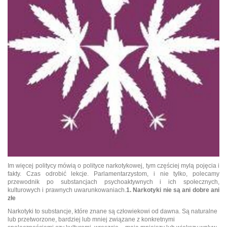
Im więcej politycy mówią o polityce narkotykowej, tym częściej mylą pojęcia i
fakty. Czas odrobić lekcje. Parlamentarzystom, i nie tylko, polecamy
przewodnik po substancjach psychoaktywnych i ich społecznych,
kulturowych i prawnych uwarunkowaniach.
1. Narkotyki nie są ani dobre ani
złe
Narkotyki to substancje, które znane są człowiekowi od dawna. Są naturalne
lub przetworzone, bardziej lub mniej związane z konkretnymi