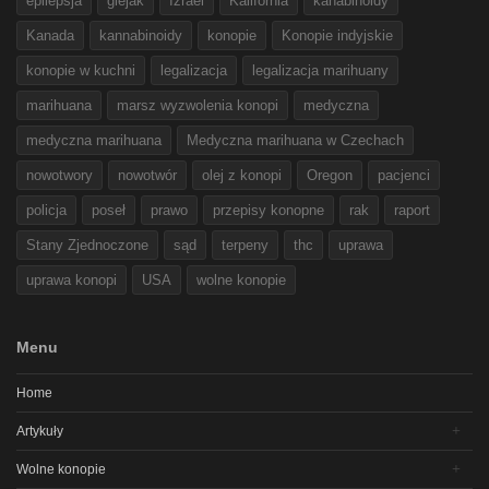
epilepsja
glejak
Izrael
Kalifornia
kanabinoidy
Kanada
kannabinoidy
konopie
Konopie indyjskie
konopie w kuchni
legalizacja
legalizacja marihuany
marihuana
marsz wyzwolenia konopi
medyczna
medyczna marihuana
Medyczna marihuana w Czechach
nowotwory
nowotwór
olej z konopi
Oregon
pacjenci
policja
poseł
prawo
przepisy konopne
rak
raport
Stany Zjednoczone
sąd
terpeny
thc
uprawa
uprawa konopi
USA
wolne konopie
Menu
Home
Artykuły
Wolne konopie