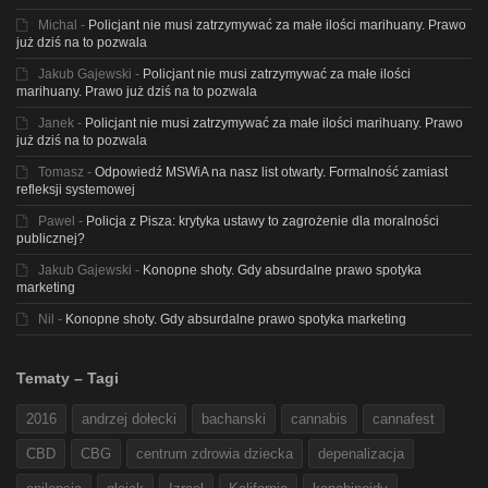
Michal
-
Policjant nie musi zatrzymywać za małe ilości marihuany. Prawo
już dziś na to pozwala
Jakub Gajewski
-
Policjant nie musi zatrzymywać za małe ilości
marihuany. Prawo już dziś na to pozwala
Janek
-
Policjant nie musi zatrzymywać za małe ilości marihuany. Prawo
już dziś na to pozwala
Tomasz
-
Odpowiedź MSWiA na nasz list otwarty. Formalność zamiast
refleksji systemowej
Pawel
-
Policja z Pisza: krytyka ustawy to zagrożenie dla moralności
publicznej?
Jakub Gajewski
-
Konopne shoty. Gdy absurdalne prawo spotyka
marketing
Nil
-
Konopne shoty. Gdy absurdalne prawo spotyka marketing
Tematy – Tagi
2016
andrzej dołecki
bachanski
cannabis
cannafest
CBD
CBG
centrum zdrowia dziecka
depenalizacja