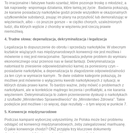
To irracjonalne i fałszywe hasło-szantaż, które pozoruje troskę o młodzież, a
tak naprawdę- wspomaga działania, które łamią jej życie . Badania pokazują,
że karanie posiadaczy narkotyków godzi przede wszystkim w okazjonalnych
użytkowników substancji, psując im plany na przyszłość lub demoralizując w
więzieniach, albo – co jeszcze gorsze – w ciężko chorych, uzależnionych
ludzi, dla których wyjście z choroby w więzieniu jest rzeczą prawie
niemożliwą.
4. Trudne słowa: depenalizacja, dekryminalizacja i legalizacja
Legalizacja to dopuszczenie do obrotu i sprzedaży narkotyków. W obecnym
kształcie wiążących nas międzynarodowych konwencji nie jest możliwa i
mówienie o niej jest nieracjonalne. Sprowadza jedynie problem do wymiaru
ekonomicznego oraz przenosi nas w świat fantazji. Dekryminalizacja
natomiast to zniesienie odpowiedzialności karnej za poniesiony czyn –
posiadanie narkotyków, a depenalizacja to złagodzenie odpowiedzialności
za ten czyn w wymiarze karnym . Te dwie ostatnie kategorie pokazują, że
możliwe jest mówienie o wyłączeniu kwestii narkotykowych z sytuacji, w
których działa prawo karne. To bardzo ważne, żeby mówić o problemach z
narkotykami, ale w kontekście mądrego leczenia i profilaktyki, a nie karania
więzieniem. Dekryminalizacja to zatem przeniesienie dyskusji o narkotykach
z szufladki „Ministerstwo Sprawiedliwości” do „Ministerstwo Zdrowia”. Takie
podejście jest możliwe i co więcej, daje rezultaty – o tym więcej w punkcie 7.
5. Konwencje międzynarodowe
Podczas kampanii wyborczej usłyszeliśmy, że Polska może bez problemu
odstąpić od konwencji międzynarodowych, żeby zalegalizować marihuanę.
O jakie konwencje chodzi? ONZ przyjęła trzy kluczowe dokumenty