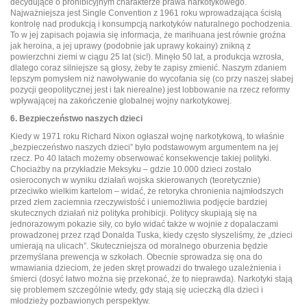
decydujące o prohibicyjnym charakterze prawa narkotykowego.
Najważniejsza jest Single Convention z 1961 roku wprowadzająca ścisłą
kontrolę nad produkcją i konsumpcją narkotyków naturalnego pochodzenia.
To w jej zapisach pojawia się informacja, że marihuana jest równie groźna
jak heroina, a jej uprawy (podobnie jak uprawy kokainy) znikną z
powierzchni ziemi w ciągu 25 lat (sic!). Minęło 50 lat, a produkcja wzrosła,
dlatego coraz silniejsze są głosy, żeby te zapisy zmienić. Naszym zdaniem
lepszym pomysłem niż nawoływanie do wycofania się (co przy naszej słabej
pozycji geopolitycznej jest i tak nierealne) jest lobbowanie na rzecz reformy
wpływającej na zakończenie globalnej wojny narkotykowej.
6. Bezpieczeństwo naszych dzieci
Kiedy w 1971 roku Richard Nixon ogłaszał wojnę narkotykową, to właśnie
„bezpieczeństwo naszych dzieci” było podstawowym argumentem na jej
rzecz. Po 40 latach możemy obserwować konsekwencje takiej polityki.
Chociażby na przykładzie Meksyku – gdzie 10.000 dzieci zostało
osieroconych w wyniku działań wojska skierowanych (teoretycznie)
przeciwko wielkim kartelom – widać, że retoryka chronienia najmłodszych
przed złem zaciemnia rzeczywistość i uniemożliwia podjęcie bardziej
skutecznych działań niż polityka prohibicji. Politycy skupiają się na
jednorazowym pokazie siły, co było widać także w wojnie z dopalaczami
prowadzonej przez rząd Donalda Tuska, kiedy często słyszeliśmy, że „dzieci
umierają na ulicach”. Skuteczniejsza od moralnego oburzenia będzie
przemyślana prewencja w szkołach. Obecnie sprowadza się ona do
wmawiania dzieciom, że jeden skręt prowadzi do trwałego uzależnienia i
śmierci (dosyć łatwo można się przekonać, że to nieprawda). Narkotyki stają
się problemem szczególnie wtedy, gdy stają się ucieczką dla dzieci i
młodzieży pozbawionych perspektyw.