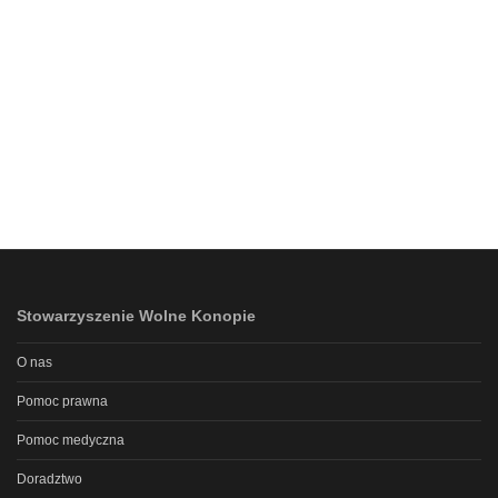
Stowarzyszenie Wolne Konopie
O nas
Pomoc prawna
Pomoc medyczna
Doradztwo