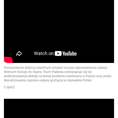
Porozumienie dotyczy wspólnych działań na polu wprowadzenia ustawy
Wolnych Konopi do Sejmu. Ruch Palikota zobowiązuje się do
podtrzymywania debaty na temat problemu marihuany w Polsce oraz próby
liberalizowania zapisów ustawy godzącej w obywatela Polski.
Część2.