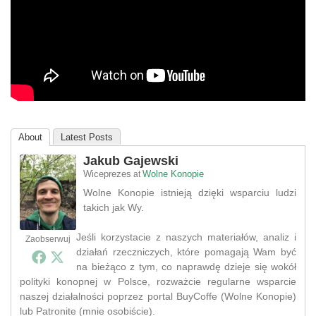
About
Latest Posts
Jakub Gajewski
Wiceprezes
Wolne Konopie
at
Wolne Konopie istnieją dzięki wsparciu ludzi
takich jak Wy.
Jeśli korzystacie z naszych materiałów, analiz i
Zaobserwuj
działań rzeczniczych, które pomagają Wam być
na bieżąco z tym, co naprawdę dzieje się wokół
polityki konopnej w Polsce, rozważcie regularne wsparcie
naszej działalności poprzez portal BuyCoffe (Wolne Konopie)
lub Patronite (mnie osobiście).