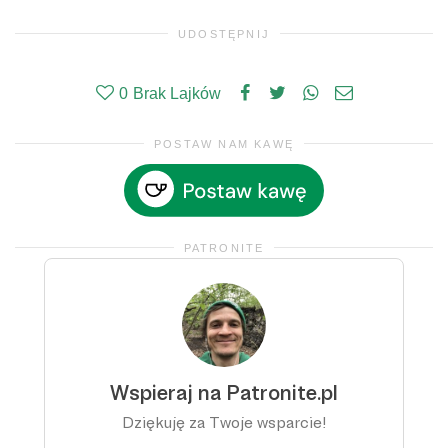
UDOSTĘPNIJ
0
Brak Lajków
POSTAW NAM KAWĘ
PATRONITE