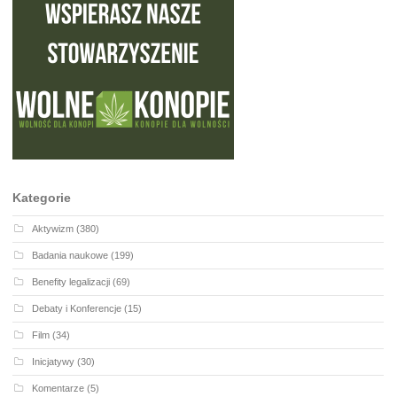
Kategorie
Aktywizm
(380)
Badania naukowe
(199)
Benefity legalizacji
(69)
Debaty i Konferencje
(15)
Film
(34)
Inicjatywy
(30)
Komentarze
(5)