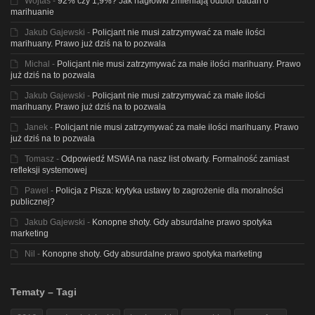
Wojtas
-
92% czy 1,9%? Jak nagłówki zmieniają odbiór badań o
marihuanie
Jakub Gajewski
-
Policjant nie musi zatrzymywać za małe ilości
marihuany. Prawo już dziś na to pozwala
Michal
-
Policjant nie musi zatrzymywać za małe ilości marihuany. Prawo
już dziś na to pozwala
Jakub Gajewski
-
Policjant nie musi zatrzymywać za małe ilości
marihuany. Prawo już dziś na to pozwala
Janek
-
Policjant nie musi zatrzymywać za małe ilości marihuany. Prawo
już dziś na to pozwala
Tomasz
-
Odpowiedź MSWiA na nasz list otwarty. Formalność zamiast
refleksji systemowej
Pawel
-
Policja z Pisza: krytyka ustawy to zagrożenie dla moralności
publicznej?
Jakub Gajewski
-
Konopne shoty. Gdy absurdalne prawo spotyka
marketing
Nil
-
Konopne shoty. Gdy absurdalne prawo spotyka marketing
Tematy – Tagi