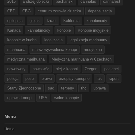
2016
andrzej dołecki
bachanski
cannabis
cannafest
CBD
CBG
centrum zdrowia dziecka
depenalizacja
epilepsja
glejak
Izrael
Kalifornia
kanabinoidy
Kanada
kannabinoidy
konopie
Konopie indyjskie
konopie w kuchni
legalizacja
legalizacja marihuany
marihuana
marsz wyzwolenia konopi
medyczna
medyczna marihuana
Medyczna marihuana w Czechach
nowotwory
nowotwór
olej z konopi
Oregon
pacjenci
policja
poseł
prawo
przepisy konopne
rak
raport
Stany Zjednoczone
sąd
terpeny
thc
uprawa
uprawa konopi
USA
wolne konopie
Menu
Home