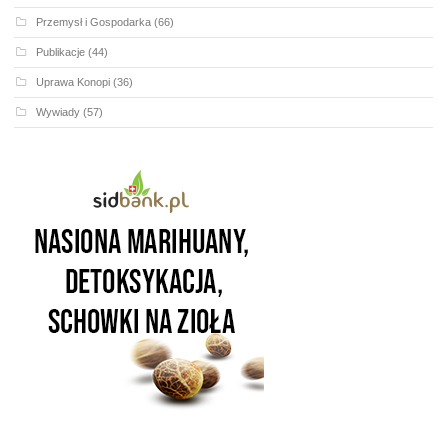
Przemysł i Gospodarka
(66)
Publikacje
(44)
Uprawa Konopi
(36)
Wywiady
(57)