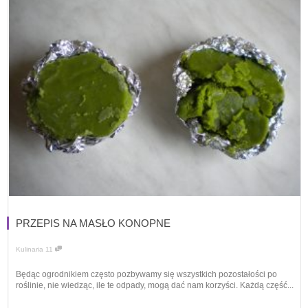
PRZEPIS NA MASŁO KONOPNE
Kulinaria
11
Będąc ogrodnikiem często pozbywamy się wszystkich pozostałości po
roślinie, nie wiedząc, ile te odpady, mogą dać nam korzyści. Każdą część...