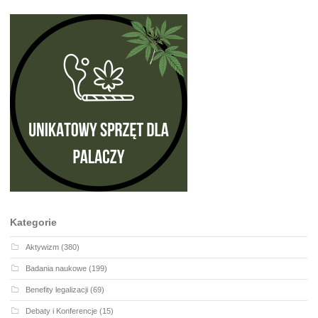
Kategorie
Aktywizm
(380)
Badania naukowe
(199)
Benefity legalizacji
(69)
Debaty i Konferencje
(15)