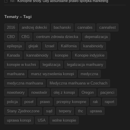
Nil
-
Konopne shoty. Gdy absurdalne prawo spotyka marketing
Tematy – Tagi
2016
andrzej dołecki
bachanski
cannabis
cannafest
CBD
CBG
centrum zdrowia dziecka
depenalizacja
epilepsja
glejak
Izrael
Kalifornia
kanabinoidy
Kanada
kannabinoidy
konopie
Konopie indyjskie
konopie w kuchni
legalizacja
legalizacja marihuany
marihuana
marsz wyzwolenia konopi
medyczna
medyczna marihuana
Medyczna marihuana w Czechach
nowotwory
nowotwór
olej z konopi
Oregon
pacjenci
policja
poseł
prawo
przepisy konopne
rak
raport
Stany Zjednoczone
sąd
terpeny
thc
uprawa
uprawa konopi
USA
wolne konopie