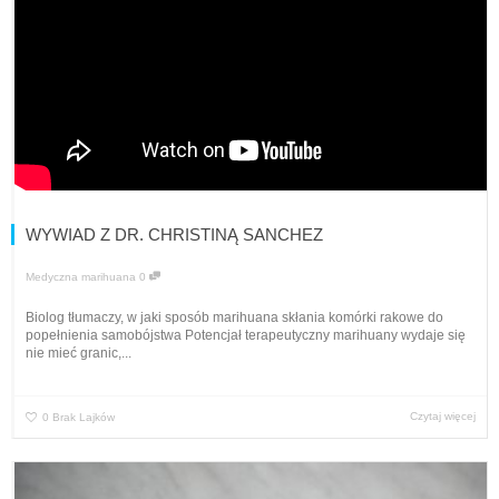
WYWIAD Z DR. CHRISTINĄ SANCHEZ
Medyczna marihuana
0
Biolog tłumaczy, w jaki sposób marihuana skłania komórki rakowe do
popełnienia samobójstwa Potencjał terapeutyczny marihuany wydaje się
nie mieć granic,...
Czytaj więcej
0
Brak Lajków