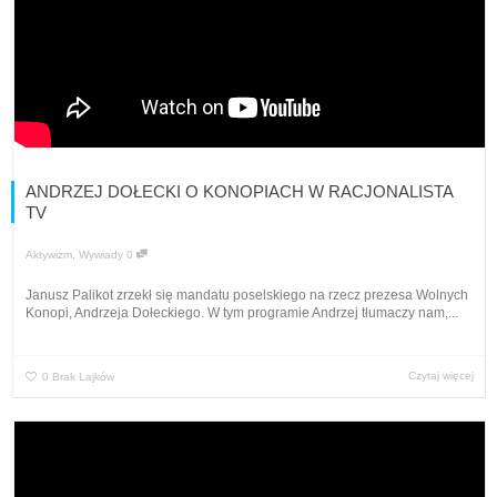
ANDRZEJ DOŁECKI O KONOPIACH W RACJONALISTA
TV
Aktywizm
,
Wywiady
0
Janusz Palikot zrzekł się mandatu poselskiego na rzecz prezesa Wolnych
Konopi, Andrzeja Dołeckiego. W tym programie Andrzej tłumaczy nam,...
Czytaj więcej
0
Brak Lajków