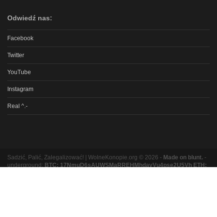
Odwiedź nas:
Facebook
Twitter
YouTube
Instagram
Real ^.-
Sadzić, Palić, Zalegalizować! | WolneKonopie.org © 2026 -
Made on blunt.
-
underground:
BTC: 17NmuD6sAUWSMaRREHMhdavVu4pse2U5Vh ETH:
0xb8e9b131bc5a3e06e3a87ad319f5e5b9b1f9ed16
Partnerzy