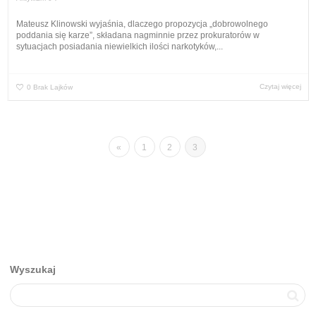
Mateusz Klinowski wyjaśnia, dlaczego propozycja „dobrowolnego
poddania się karze”, składana nagminnie przez prokuratorów w
sytuacjach posiadania niewielkich ilości narkotyków,...
Czytaj więcej
0
Brak Lajków
«
1
2
3
Wyszukaj