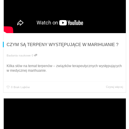
CZYM SĄ TERPENY WYSTĘPUJĄCE W MARIHUANIE ?
Badania naukowe
0
Kilka słów na temat terpenów – związków terapeutycznych występujących
w medycznej marihuanie.
Czytaj więcej
0
Brak Lajków