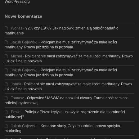
WordPress.org
Nowe komentarze
Wojtas
-
92% czy 1,9%? Jak nagłówki zmieniają odbiór badań o
marihuanie
Jakub Gajewski
-
Policjant nie musi zatrzymywać za małe ilości
marihuany. Prawo już dziś na to pozwala
Michal
-
Policjant nie musi zatrzymywać za małe ilości marihuany. Prawo
już dziś na to pozwala
Jakub Gajewski
-
Policjant nie musi zatrzymywać za małe ilości
marihuany. Prawo już dziś na to pozwala
Janek
-
Policjant nie musi zatrzymywać za małe ilości marihuany. Prawo
już dziś na to pozwala
Tomasz
-
Odpowiedź MSWiA na nasz list otwarty. Formalność zamiast
refleksji systemowej
Pawel
-
Policja z Pisza: krytyka ustawy to zagrożenie dla moralności
publicznej?
Jakub Gajewski
-
Konopne shoty. Gdy absurdalne prawo spotyka
marketing