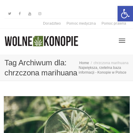
Otwórz 
Doradztwo
Pomoc medyczna
Pomoc prawna
Przełą
Tag Archiwum dla:
Home
chrzczona marihuana
Największa, rzetelna baza
chrzczona marihuana
informacji - Konopie w Polsce
nawiga