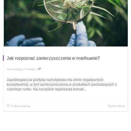
Jak rozpoznać zanieczyszczenia w marihuanie?
Nie przegap
,
Porady
1
Zapobiegawcza polityka narkotykowa ma wiele negatywnych
konsekwencji, w tym zanieczyszczenia w produktach pochodzących z
czarnego rynku. Na szczęście legalizacja konopi...
Czytaj więcej
0
Brak Lajków