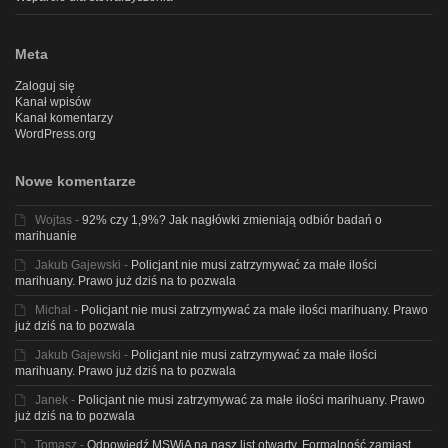
Meta
Zaloguj się
Kanał wpisów
Kanał komentarzy
WordPress.org
Nowe komentarze
Wojtas
-
92% czy 1,9%? Jak nagłówki zmieniają odbiór badań o
marihuanie
Jakub Gajewski
-
Policjant nie musi zatrzymywać za małe ilości
marihuany. Prawo już dziś na to pozwala
Michal
-
Policjant nie musi zatrzymywać za małe ilości marihuany. Prawo
już dziś na to pozwala
Jakub Gajewski
-
Policjant nie musi zatrzymywać za małe ilości
marihuany. Prawo już dziś na to pozwala
Janek
-
Policjant nie musi zatrzymywać za małe ilości marihuany. Prawo
już dziś na to pozwala
Tomasz
-
Odpowiedź MSWiA na nasz list otwarty. Formalność zamiast