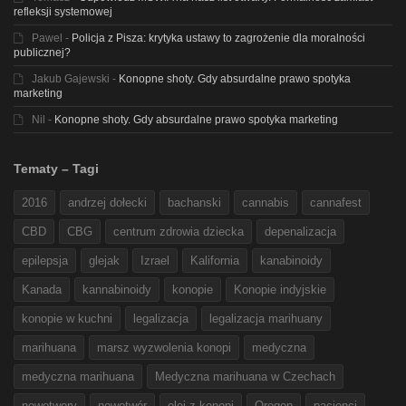
refleksji systemowej
Pawel
-
Policja z Pisza: krytyka ustawy to zagrożenie dla moralności
publicznej?
Jakub Gajewski
-
Konopne shoty. Gdy absurdalne prawo spotyka
marketing
Nil
-
Konopne shoty. Gdy absurdalne prawo spotyka marketing
Tematy – Tagi
2016
andrzej dołecki
bachanski
cannabis
cannafest
CBD
CBG
centrum zdrowia dziecka
depenalizacja
epilepsja
glejak
Izrael
Kalifornia
kanabinoidy
Kanada
kannabinoidy
konopie
Konopie indyjskie
konopie w kuchni
legalizacja
legalizacja marihuany
marihuana
marsz wyzwolenia konopi
medyczna
medyczna marihuana
Medyczna marihuana w Czechach
nowotwory
nowotwór
olej z konopi
Oregon
pacjenci