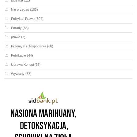
Muzyka
(22)
Nie przegap
(103)
Polityka i Prawo
(304)
Porady
(58)
prawo
(7)
Przemysł i Gospodarka
(66)
Publikacje
(44)
Uprawa Konopi
(36)
Wywiady
(57)