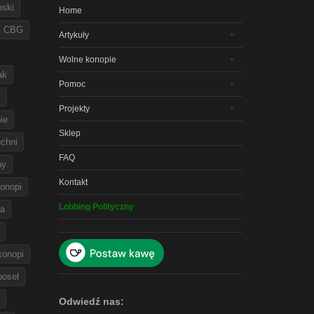
nski
Home
CBG
Artykuły
Wolne konopie
ak
Pomoc
y
Projekty
ie
Sklep
chni
FAQ
ny
Kontakt
onopi
Lobbing Polityczny
na
 konopi
poseł
Odwiedź nas: