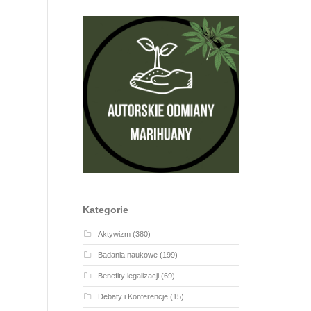
Kategorie
Aktywizm
(380)
Badania naukowe
(199)
Benefity legalizacji
(69)
Debaty i Konferencje
(15)