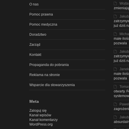
Wojta
O nas
zmieniają
Pomoc prawna
Jakub
zatrzymyw
Pomoc medyczna
już dziś 
Micha
Doradztwo
małe iloś
pozwala
Zarząd
Jakub
Kontakt
zatrzymyw
już dziś 
Propaganda do pobrania
Janek
małe iloś
Reklama na stronie
pozwala
Wsparcie dla stowarzyszenia
Toma
otwarty. 
systemow
Meta
Pawe
zagrożeni
Zaloguj się
Kanał wpisów
Jakub
Kanał komentarzy
absurdaln
WordPress.org