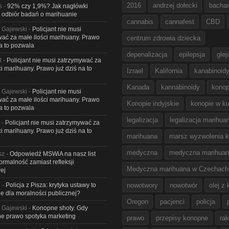
2016
andrzej dołecki
bacha
s
-
92% czy 1,9%? Jak nagłówki
 odbiór badań o marihuanie
cannabis
cannafest
CBD
 Gajewski
-
Policjant nie musi
ać za małe ilości marihuany. Prawo
centrum zdrowia dziecka
na to pozwala
depenalizacja
epilepsja
glej
l
-
Policjant nie musi zatrzymywać za
ci marihuany. Prawo już dziś na to
Izrael
Kalifornia
kanabinoid
Kanada
kannabinoidy
konop
 Gajewski
-
Policjant nie musi
ać za małe ilości marihuany. Prawo
Konopie indyjskie
konopie w ku
na to pozwala
legalizacja
legalizacja marihua
-
Policjant nie musi zatrzymywać za
ci marihuany. Prawo już dziś na to
marihuana
marsz wyzwolenia k
medyczna
medyczna marihua
sz
-
Odpowiedź MSWiA na nasz list
Formalność zamiast refleksji
Medyczna marihuana w Czechach
ej
l
-
Policja z Pisza: krytyka ustawy to
nowotwory
nowotwór
olej z
e dla moralności publicznej?
Oregon
pacjenci
policja
 Gajewski
-
Konopne shoty. Gdy
e prawo spotyka marketing
prawo
przepisy konopne
rak