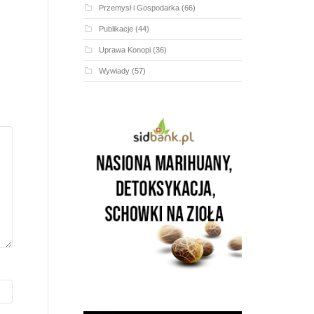
Przemysł i Gospodarka
(66)
Publikacje
(44)
Uprawa Konopi
(36)
Wywiady
(57)