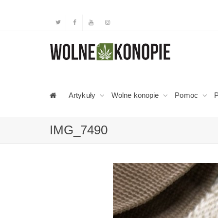
Artykuły
Wolne konopie
Pomoc
P
IMG_7490