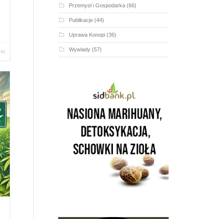
Przemysł i Gospodarka
(66)
Publikacje
(44)
Uprawa Konopi
(36)
Wywiady
(57)
cej