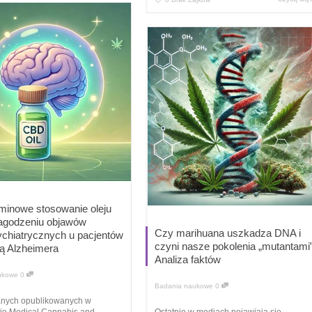
minowe stosowanie oleju
agodzeniu objawów
Czy marihuana uszkadza DNA i
chiatrycznych u pacjentów
czyni nasze pokolenia „mutantami
ą Alzheimera
Analiza faktów
ukowe
0
Badania naukowe
0
nych opublikowanych w
ie Medical Cannabis and
Ostatnio w mediach pojawiają się