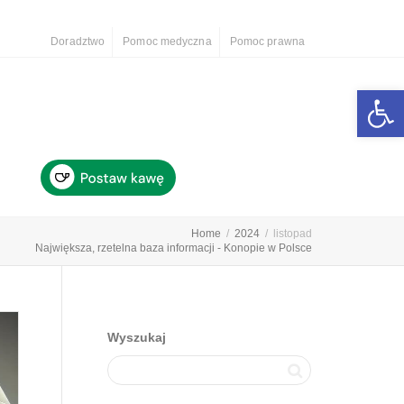
Doradztwo
Pomoc medyczna
Pomoc prawna
Otwórz 
Home
2024
listopad
Największa, rzetelna baza informacji - Konopie w Polsce
Wyszukaj