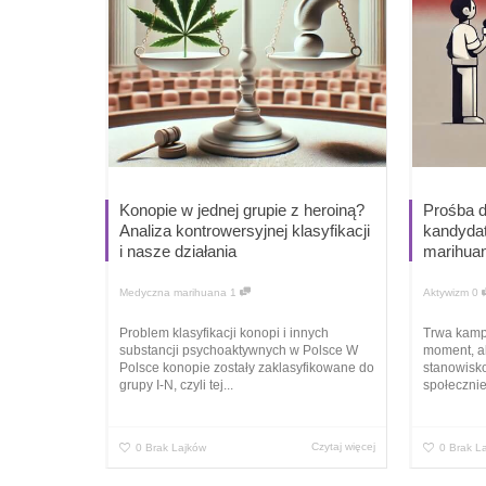
Konopie w jednej grupie z heroiną?
Prośba d
Analiza kontrowersyjnej klasyfikacji
kandydat
i nasze działania
marihua
Medyczna marihuana
1
Aktywizm
0
Problem klasyfikacji konopi i innych
Trwa kamp
substancji psychoaktywnych w Polsce W
moment, ab
Polsce konopie zostały zaklasyfikowane do
stanowisk
grupy I-N, czyli tej...
społecznie
Czytaj więcej
0
Brak Lajków
0
Brak L