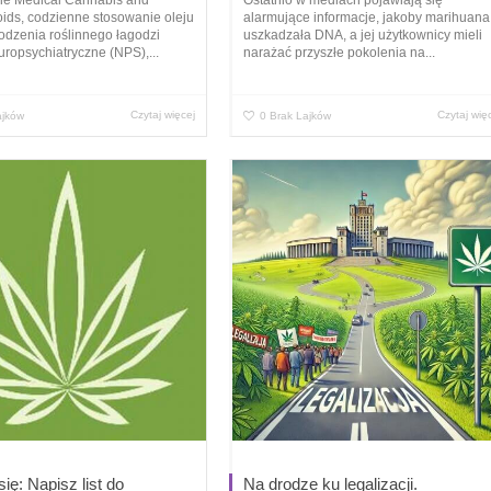
ids, codzienne stosowanie oleju
alarmujące informacje, jakoby marihuana
dzenia roślinnego łagodzi
uszkadzała DNA, a jej użytkownicy mieli
ropsychiatryczne (NPS),...
narażać przyszłe pokolenia na...
Czytaj więcej
Czytaj wię
ajków
0
Brak Lajków
ię: Napisz list do
Na drodze ku legalizacji.