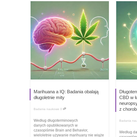
Marihuana a IQ: Badania obalają
Długoter
długoletnie mity
CBD w ł
neuropsy
z chorob
Badania naukowe
0
Według długoterminowych
Badania na
danych opublikowanych w
czasopiśmie Brain and Behavior,
Według da
wieloletnie używanie marihuany nie wiąże
czasopiśm