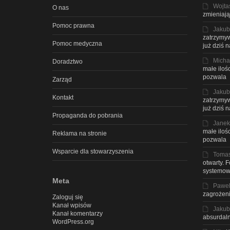
Wojta
O nas
zmieniają
Pomoc prawna
Jakub
zatrzymyw
Pomoc medyczna
już dziś 
Micha
Doradztwo
małe iloś
pozwala
Zarząd
Jakub
Kontakt
zatrzymyw
już dziś 
Propaganda do pobrania
Janek
małe iloś
Reklama na stronie
pozwala
Wsparcie dla stowarzyszenia
Toma
otwarty. 
systemow
Meta
Pawe
zagrożeni
Zaloguj się
Kanał wpisów
Jakub
Kanał komentarzy
absurdaln
WordPress.org