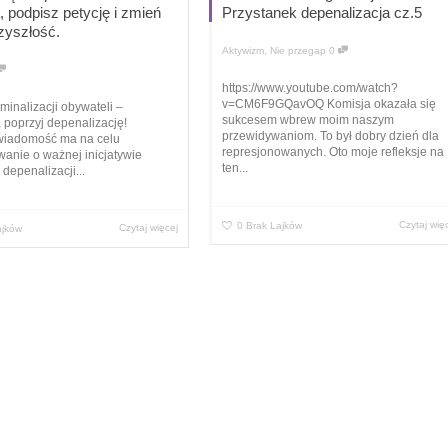
, podpisz petycję i zmień
Przystanek depenalizacja cz.5
zyszłość.
Aktywizm
,
Nie przegap
0
https://www.youtube.com/watch?
v=CM6F9GQavOQ Komisja okazała się
yminalizacji obywateli –
sukcesem wbrew moim naszym
 poprzyj depenalizację!
przewidywaniom. To był dobry dzień dla
wiadomość ma na celu
represjonowanych. Oto moje refleksje na
anie o ważnej inicjatywie
ten...
 depenalizacji...
Czytaj wię
0
Brak Lajków
Czytaj więcej
ajków