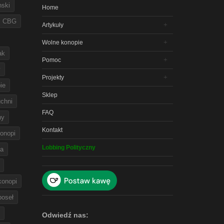
nski
Home
CBG
Artykuły
Wolne konopie
ak
Pomoc
y
Projekty
ie
Sklep
chni
FAQ
ny
Kontakt
onopi
Lobbing Polityczny
na
 konopi
poseł
Odwiedź nas: