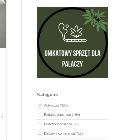
Kategorie
Aktywizm
(380)
Badania naukowe
(199)
na
Benefity legalizacji
(69)
Debaty i Konferencje
(15)
cej