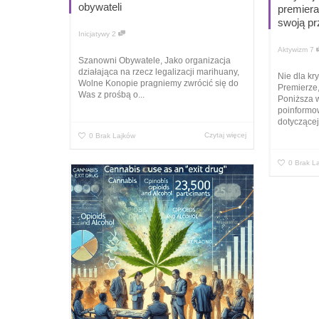
obywateli
premiera
swoją pr
Inicjatywy
2
Aktywizm
7
Szanowni Obywatele, Jako organizacja
działająca na rzecz legalizacji marihuany,
Nie dla kr
Wolne Konopie pragniemy zwrócić się do
Premierze,
Was z prośbą o...
Poniższa 
poinformow
dotyczącej
Czytaj więcej
0
Brak Lajków
0
Brak L