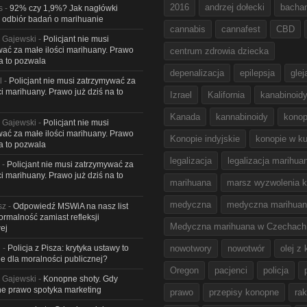
2016
andrzej dołecki
bacha
s
-
92% czy 1,9%? Jak nagłówki
 odbiór badań o marihuanie
cannabis
cannafest
CBD
 Gajewski
-
Policjant nie musi
ać za małe ilości marihuany. Prawo
centrum zdrowia dziecka
na to pozwala
depenalizacja
epilepsja
glej
l
-
Policjant nie musi zatrzymywać za
ci marihuany. Prawo już dziś na to
Izrael
Kalifornia
kanabinoid
Kanada
kannabinoidy
konop
 Gajewski
-
Policjant nie musi
ać za małe ilości marihuany. Prawo
Konopie indyjskie
konopie w ku
na to pozwala
legalizacja
legalizacja marihua
-
Policjant nie musi zatrzymywać za
ci marihuany. Prawo już dziś na to
marihuana
marsz wyzwolenia k
medyczna
medyczna marihua
sz
-
Odpowiedź MSWiA na nasz list
Formalność zamiast refleksji
Medyczna marihuana w Czechach
ej
l
-
Policja z Pisza: krytyka ustawy to
nowotwory
nowotwór
olej z
e dla moralności publicznej?
Oregon
pacjenci
policja
 Gajewski
-
Konopne shoty. Gdy
e prawo spotyka marketing
prawo
przepisy konopne
rak