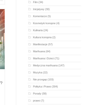
Film
(34)
Inicjatywy
(30)
Komentarze
(5)
Kosmetyki konopne
(4)
Kulinaria
(24)
Kultura konopna
(2)
Manifestacje
(57)
Marihuana
(64)
Marihuana i Dzieci
(71)
Medyczna marihuana
(147)
Muzyka
(22)
Nie przegap
(103)
”?
Polityka i Prawo
(304)
Porady
(58)
prawo
(7)