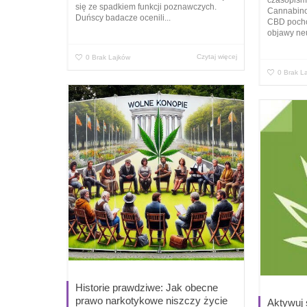
się ze spadkiem funkcji poznawczych.
Cannabino
Duńscy badacze ocenili...
CBD pocho
objawy neu
Czytaj więcej
0
Brak Lajków
0
Brak L
Historie prawdziwe: Jak obecne
prawo narkotykowe niszczy życie
Aktywuj s