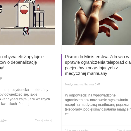
o obywateli: Zapytajcie
Pismo do Ministerstwa Zdrowia w
ów o depenalizację
sprawie ograniczenia teleporad dla
ny!
pacjentów korzystających z
medycznej marihuany
Medyczna marihuana
0
ania prezydencka – to idealny
y dowiedzieć się, jakie
W odpowiedzi na wprowadzone
o kandydaci zajmują w ważnych
ograniczenia w możliwości wystawiania
 kwestiach. Jedną...
recept na medyczną marihuanę poprzez
teleporady, podjęliśmy działania mające 
celu...
Czytaj więcej
ajków
Czytaj wię
0
Brak Lajków