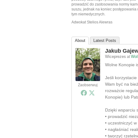
prowadzić do zastosowania normy karne
suszu, jednak na koniec postępowania m
tym niemedycznych.
Adwokat Stelios Alewras
About
Latest Posts
Jakub Gajew
Wiceprezes
Wol
at
Wolne Konopie ist
Jeśli korzystacie
Wam być na bieżą
Zaobserwuj
rozważcie regula
Konopie) lub Pat
Dzięki wsparciu
• prowadzić nieza
• uczestniczyć w
• nagłaśniać rea
• tworzyć rzeteln