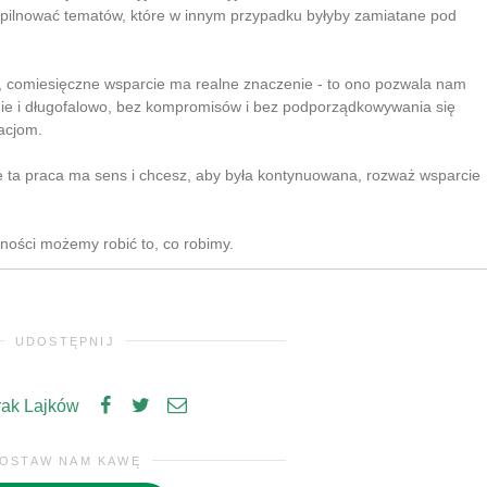
 pilnować tematów, które w innym przypadku byłyby zamiatane pod
e, comiesięczne wsparcie ma realne znaczenie - to ono pozwala nam
nie i długofalowo, bez kompromisów i bez podporządkowywania się
acjom.
e ta praca ma sens i chcesz, aby była kontynuowana, rozważ wsparcie
zności możemy robić to, co robimy.
UDOSTĘPNIJ
rak Lajków
OSTAW NAM KAWĘ