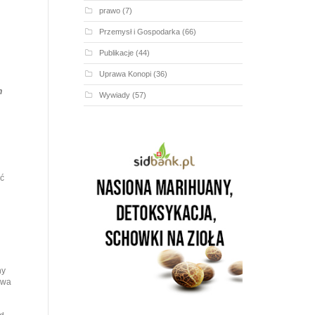
prawo
(7)
Przemysł i Gospodarka
(66)
Publikacje
(44)
Uprawa Konopi
(36)
h
Wywiady
(57)
ić
ny
awa