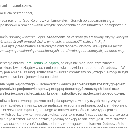
ch ani antyspołecznych,
poczucia bezradności,
przez pacjenta. Sąd Rejonowy w Tarnowskich Górach po zapoznaniu się z
 postanowił o procedowaniu w trybie posiedzenia celem umorzenia postępowania.
zności sprawy, w ocenie Sądu,
zachowania oskarżonego stanowiły czyny, któryc
ła stopnia znikomości
. Już w tym miejscu podkreślić należy, iż Sąd
, jaka była przedmiotem zarzucanych oskarżonemu czynów. Niewątpliwie jest to
pozostałych przesłanek przedmiotowych, ale również podmiotowych, zasadne staje
mentację obrony i
dra Dominika Zająca
, że czyn nie mógł naruszyć zdrowia
go, skoro był niezbędny w ochronie zdrowia indywidualnego pana Amadeusza. W
aby pan Amadeusz mógł skutecznie zwalczać chroniczny ból, czego nie mógł uczyn
prawidłowo funkcjonować na co dzień.
zenie Sądu Rejonowego w Tarnowskich Górach
jest pierwszym rozstrzygnięciem
rzeciwko pacjentowi o uprawę mogącą dostarczyć znacznych ilości oraz
u z koniecznością leczniczą
i brakiem szkodliwości społecznej takiego czynu.
jentów o konsekwencje prawne podjęcia uprawy na własny użytek medyczny, w
zu w aptekach i niemożnością realizacji recept na marihuanę, podjąłem decyzję o
m orzeczeniem Sądu Rejonowego w Tarnowskich Górach. Każdy pacjent marihua
 w Polsce, który w konfiguracji okoliczności jak u pana Amadeusza uznaje, że upr
 nie jest szkodliwe społecznie, a jedyną sankcją za taki czyn, jest utrata surowca
awu oraz konieczność podjęcia obrony w postępowaniu karnym. Jednocześnie,