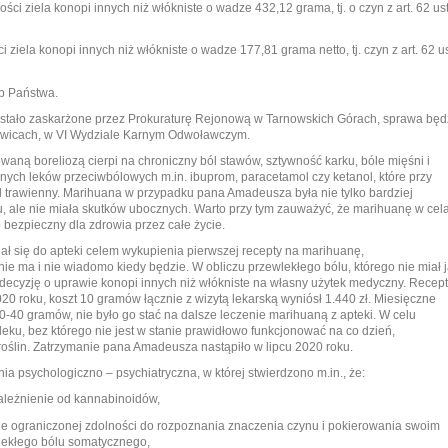
ości ziela konopi innych niż włókniste o wadze 432,12 grama, tj. o czyn z art. 62 ust
ci ziela konopi innych niż włókniste o wadze 177,81 grama netto, tj. czyn z art. 62 us
b Państwa.
ostało zaskarżone przez Prokuraturę Rejonową w Tarnowskich Górach, sprawa będ
iwicach, w VI Wydziale Karnym Odwoławczym.
ną boreliozą cierpi na chroniczny ból stawów, sztywność karku, bóle mięśni i
znych leków przeciwbólowych m.in. ibuprom, paracetamol czy ketanol, które przy
 trawienny. Marihuana w przypadku pana Amadeusza była nie tylko bardziej
u, ale nie miała skutków ubocznych. Warto przy tym zauważyć, że marihuanę w cel
ezpieczny dla zdrowia przez całe życie.
ł się do apteki celem wykupienia pierwszej recepty na marihuanę,
ie ma i nie wiadomo kiedy będzie. W obliczu przewlekłego bólu, którego nie miał 
 decyzję o uprawie konopi innych niż włókniste na własny użytek medyczny. Recep
20 roku, koszt 10 gramów łącznie z wizytą lekarską wyniósł 1.440 zł. Miesięczne
40 gramów, nie było go stać na dalsze leczenie marihuaną z apteki. W celu
leku, bez którego nie jest w stanie prawidłowo funkcjonować na co dzień,
roślin. Zatrzymanie pana Amadeusza nastąpiło w lipcu 2020 roku.
a psychologiczno – psychiatryczna, w której stwierdzono m.in., że:
ależnienie od kannabinoidów,
nie ograniczonej zdolności do rozpoznania znaczenia czynu i pokierowania swoim
lekłego bólu somatycznego,