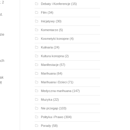
. 2
Debaty i Konferencje
(15)
Film
(34)
t.
Inicjatywy
(30)
Komentarze
(5)
zie
Kosmetyki konopne
(4)
Kulinaria
(24)
Kultura konopna
(2)
ach
Manifestacje
(57)
Marihuana
(64)
jak
tę
Marihuana i Dzieci
(71)
Medyczna marihuana
(147)
Muzyka
(22)
Nie przegap
(103)
Polityka i Prawo
(304)
Porady
(58)