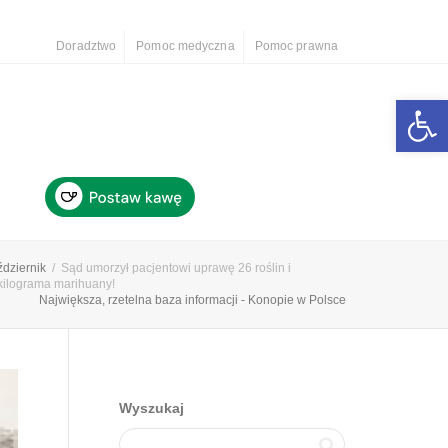
Doradztwo
Pomoc medyczna
Pomoc prawna
Otwórz 
ździernik
Sąd umorzył pacjentowi uprawę 26 roślin i
 kilograma marihuany!
Największa, rzetelna baza informacji - Konopie w Polsce
Wyszukaj