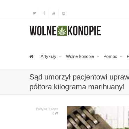
Artykuły
Wolne konopie
Pomoc
P
Sąd umorzył pacjentowi uprawę
półtora kilograma marihuany!
Polityka i Prawo
0