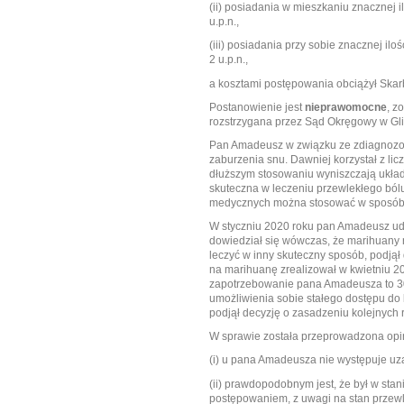
(ii) posiadania w mieszkaniu znacznej il
u.p.n.,
(iii) posiadania przy sobie znacznej iloś
2 u.p.n.,
a kosztami postępowania obciążył Skar
Postanowienie jest
nieprawomocne
, z
rozstrzygana przez Sąd Okręgowy w Gl
Pan Amadeusz w związku ze zdiagnozowa
zaburzenia snu. Dawniej korzystał z lic
dłuższym stosowaniu wyniszczają układ
skuteczna w leczeniu przewlekłego ból
medycznych można stosować w sposób b
W styczniu 2020 roku pan Amadeusz uda
dowiedział się wówczas, że marihuany n
leczyć w inny skuteczny sposób, podjął
na marihuanę zrealizował w kwietniu 20
zapotrzebowanie pana Amadeusza to 30-
umożliwienia sobie stałego dostępu do 
podjął decyzję o zasadzeniu kolejnych 
W sprawie została przeprowadzona opini
(i) u pana Amadeusza nie występuje uz
(ii) prawdopodobnym jest, że był w sta
postępowaniem, z uwagi na stan przew