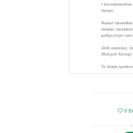
• konsekwentnie
dywan.
Nawet niewielki
działać niezależ
politycznym narr
Jeśli uważasz, ż
Wolnych Konopi.
To dzięki społec
0
B
P