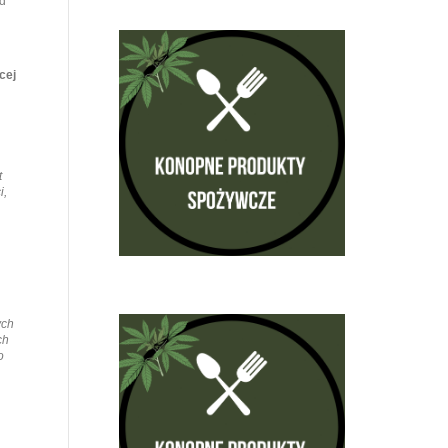
ąd
cej
t
i,
ych
ch
o