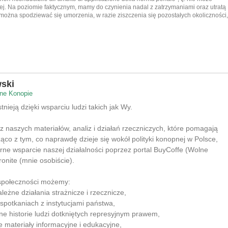
j. Na poziomie faktycznym, mamy do czynienia nadal z zatrzymaniami oraz utratą
ożna spodziewać się umorzenia, w razie ziszczenia się pozostałych okoliczności
ski
ne Konopie
nieją dzięki wsparciu ludzi takich jak Wy.
 z naszych materiałów, analiz i działań rzeczniczych, które pomagają
co z tym, co naprawdę dzieje się wokół polityki konopnej w Polsce,
rne wsparcie naszej działalności poprzez portal BuyCoffe (Wolne
ronite (mnie osobiście).
 społeczności możemy:
leżne działania strażnicze i rzecznicze,
 spotkaniach z instytucjami państwa,
lne historie ludzi dotkniętych represyjnym prawem,
e materiały informacyjne i edukacyjne,