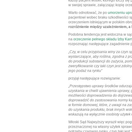
każdy pacjent wobec którego toczy się
w swojej sprawie, załączając kopię orz
Warto odnotować, że po
umorzeniu upra
pacjentowi wobec braku szkodliwości s
orzeczeniem istniejącym w polskim obr
rozróżnienie między uzależnieniem, a 
Podobna tendencja jest widoczna w są
na
orzeczenie pełnego składu Izby Kar
rozpoznając następujące zagadnienie 
„Czy, w celu przypisania winy za czyn s
wystarczające, aby roślina, zgodna z p
do produkcji substancji do zażycia, pom
zweryfikowanie czy taki czyn jest zdoln
jego podaż na rynku”
przyjął następujące rozwiązanie:
„Przestępstwo uprawy środków odurzając
uzyskania w chwili ujawnienia uprawy, 
możliwości doprowadzenia do dojrzewan
doprowadzić do zastosowania normy ka
w formie domowej, które, z uwagi na za
do uzyskania produktu, brak innych ws
wskazują na wyłącznie osobisty użytek
Włoski Sąd Najwyższy wyraził więc poglą
przeznaczonej na własny użytek sprawcy
potrzeby czarnego rynku, czyn taki jest “