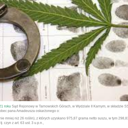
21 roku
Sąd Rejonowy w Tarnowskich Górach, w Wydziale II Karnym, w składzie 
wobec pana Amadeusza oskarżonego o:
(nie mniej niż 26 roślin), z których uzyskano 975,87 grama netto suszu, w tym 298,8
 czyn z art. 63 ust. 3 u.p.n.,