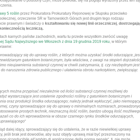
 postępowanie o podobny czyn, może powołać się na pogląd wyrażony przez ten s
eczenia.
wy 5 roślin
przez Prokuratora Prokuratury Rejonowej w Słupsku przeciwko
połecznej, orzeczenie SR w Tarnowskich Górach jest drugim tego rodzaju
ocie prawnym i świadczy o
kształtowaniu się nowej linii orzeczniczej
,
dostrzegają
koniecznością leczniczą.
dach karnych państw zachodnich, wartu tu przede wszystkim zwrócić uwagę
nej Sądu Najwyższego we Włoszech z dnia 19 grudnia 2019 roku
, w którym
prawne:
prowadzający się do uprawy roślin, z których można uzyskać środki odurzające, jes
rzewidzianym gatunkiem botanicznym, była właściwa, z uwagi na stopień dojrzałośc
imo nieujawnienia substancji czynnej w chwili zatrzymania, tj. czy niezbędnym jest
y do naruszenia zdrowia publicznego i ułatwienia obrotu narkotykiem, zwiększając
ych można przypisać niezależnie od ilości substancji czynnej możliwej do
gdyż wystarczające jest ustalenie zgodności rośliny z gatunkiem botanicznym i
ia oraz produkcji środka odurzającego; należy jednak wykluczyć, jako niemogąc
rnej, czyny sprowadzające się do uprawy o minimalnych rozmiarach, prowadzony
stosowanie prostych technik, nieznaczną ilość roślin, bardzo ubogą ilość możliweg
kazań co do ich wprowadzenia w obszar czarnego rynku środków odurzających,
 uprawiającego
“
d dalej idący, sprowadzający się do ustalenia, że w razie niewielkiej uprawy
, jeśli brak jest dowodów, aby susz objęty uprawą miał być przeznaczony na
non riconducibile all’ambito di applicazione della norma penale
“, tj. nie może