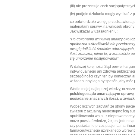
(iii) nie prezentuje cech socjopatyczny
(iv) podjęte działania mogły wynikać z 
co potwierdzało wersję przedstawioną 
materiałami sprawy, na wniosek obrony
Jak wskazał w uzasadnieniu:
“Po dokonaniu wnikliwej analizy okolic
społeczna szkodliwość nie przekroczy
uwzględnił ilość środków odurzających
ilość znaczna, mimo to, w kontekście 
się umorzenie postępowania”
W dalszej kolejności Sąd powielił argu
indywidualnego ani zdrowia publiczne
szczególności czyn ten był konieczny, 
w żaden inny legalny sposób, aby móc 
Wedle mojej najlepszej wiedzy, orzec
polskiego sądu umarzającym sprawę p
posiadanie znacznych ilości, w związk
Wobec licznych zapytań ze strony pac
związku z aktualną niedostępnością sus
opublikowaniu wpisu z nieprawomocny
może powziąć wiedzę, że jest jeden sąd
czy posiadanie przez pacjenta marihuany
farmaceutycznego uzyskanego wbrew pr