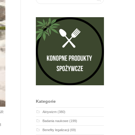
Kategorie
Aktywizm
(380)
SSR
Badania naukowe
(199)
3
Benefity legalizacji
(69)