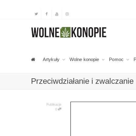
Artykuły
Wolne konopie
Pomoc
P
Przeciwdziałanie i zwalczanie
Publikacje
0