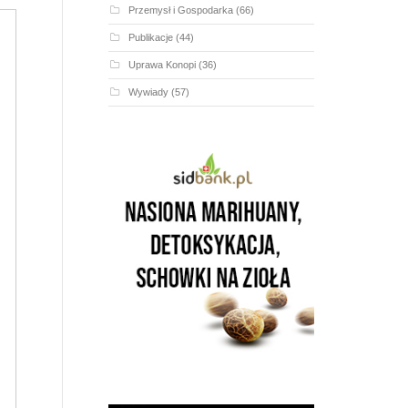
Przemysł i Gospodarka
(66)
Publikacje
(44)
Uprawa Konopi
(36)
Wywiady
(57)