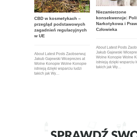
Niezamierzone
konsekwencje: Poli
CBD w kosmetykach –
Narkotykowa i Pra
przegląd podstawowych
Człowieka
zagadnień regulacyjnych
w UE
About Latest Posts Zaob
Jakub Gajewski Wicepre
About Latest Posts Zaobserwuj
Wolne Konopie Wolne K
Jakub Gajewski Wiceprezes at
istnieją dzięki wsparciu 
Wolne Konopie Wolne Konopie
takich jak Wy....
istnieją dzięki wsparciu ludzi
takich jak Wy....