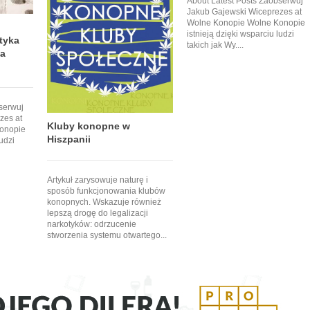
About Latest Posts Zaobserwuj
Jakub Gajewski Wiceprezes at
Wolne Konopie Wolne Konopie
istnieją dzięki wsparciu ludzi
tyka
takich jak Wy....
wa
serwuj
zes at
Kluby konopne w
onopie
Hiszpanii
ludzi
Artykuł zarysowuje naturę i
sposób funkcjonowania klubów
konopnych. Wskazuje również
lepszą drogę do legalizacji
narkotyków: odrzucenie
stworzenia systemu otwartego...