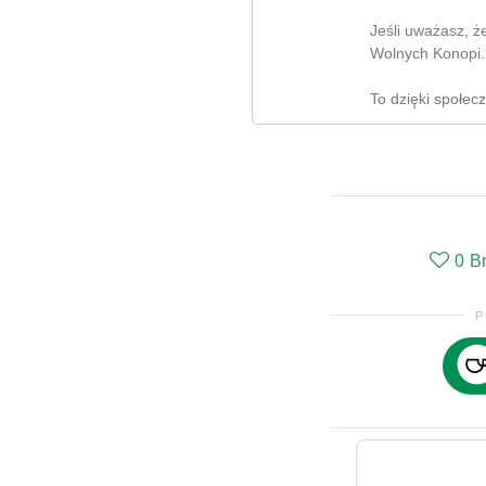
Jeśli uważasz, ż
Wolnych Konopi.
To dzięki społec
0
B
P