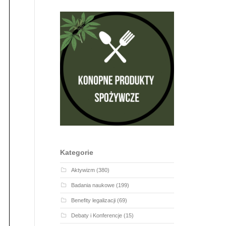
Kategorie
Aktywizm
(380)
Badania naukowe
(199)
Benefity legalizacji
(69)
Debaty i Konferencje
(15)