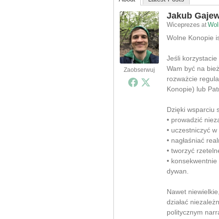
Jakub Gajew
Wiceprezes
Wol
at
Wolne Konopie ist
Jeśli korzystacie
Wam być na bieżą
Zaobserwuj
rozważcie regula
Konopie) lub Pat
Dzięki wsparciu
• prowadzić nieza
• uczestniczyć w
• nagłaśniać rea
• tworzyć rzeteln
• konsekwentnie
dywan.
Nawet niewielki
działać niezależ
politycznym narr