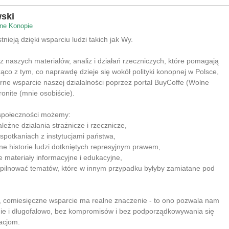
ski
ne Konopie
nieją dzięki wsparciu ludzi takich jak Wy.
 z naszych materiałów, analiz i działań rzeczniczych, które pomagają
co z tym, co naprawdę dzieje się wokół polityki konopnej w Polsce,
rne wsparcie naszej działalności poprzez portal BuyCoffe (Wolne
ronite (mnie osobiście).
 społeczności możemy:
leżne działania strażnicze i rzecznicze,
 spotkaniach z instytucjami państwa,
lne historie ludzi dotkniętych represyjnym prawem,
e materiały informacyjne i edukacyjne,
 pilnować tematów, które w innym przypadku byłyby zamiatane pod
e, comiesięczne wsparcie ma realne znaczenie - to ono pozwala nam
nie i długofalowo, bez kompromisów i bez podporządkowywania się
acjom.