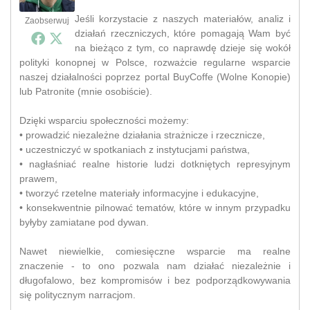
Jeśli korzystacie z naszych materiałów, analiz i
Zaobserwuj
działań rzeczniczych, które pomagają Wam być
na bieżąco z tym, co naprawdę dzieje się wokół
polityki konopnej w Polsce, rozważcie regularne wsparcie
naszej działalności poprzez portal BuyCoffe (Wolne Konopie)
lub Patronite (mnie osobiście).
Dzięki wsparciu społeczności możemy:
• prowadzić niezależne działania strażnicze i rzecznicze,
• uczestniczyć w spotkaniach z instytucjami państwa,
• nagłaśniać realne historie ludzi dotkniętych represyjnym
prawem,
• tworzyć rzetelne materiały informacyjne i edukacyjne,
• konsekwentnie pilnować tematów, które w innym przypadku
byłyby zamiatane pod dywan.
Nawet niewielkie, comiesięczne wsparcie ma realne
znaczenie - to ono pozwala nam działać niezależnie i
długofalowo, bez kompromisów i bez podporządkowywania
się politycznym narracjom.