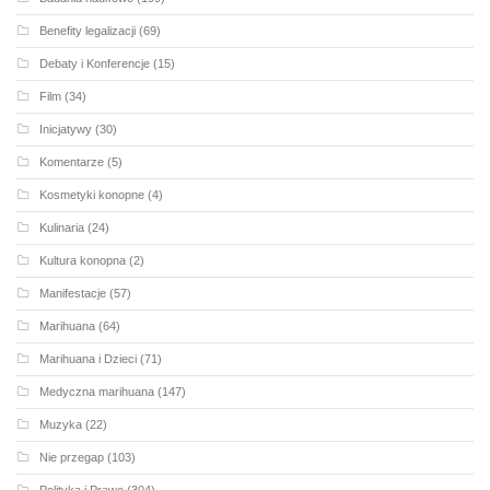
Benefity legalizacji
(69)
Debaty i Konferencje
(15)
Film
(34)
Inicjatywy
(30)
Komentarze
(5)
Kosmetyki konopne
(4)
Kulinaria
(24)
Kultura konopna
(2)
Manifestacje
(57)
Marihuana
(64)
Marihuana i Dzieci
(71)
Medyczna marihuana
(147)
Muzyka
(22)
Nie przegap
(103)
Polityka i Prawo
(304)