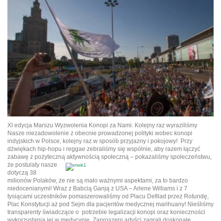
XI edycja Marszu Wyzwolenia Konopi za Nami. Kolejny raz wyraziliśmy
Nasze niezadowolenie z obecnie prowadzonej polityki wobec konopi
indyjskich w Polsce, kolejny raz w sposób przyjazny i pokojowy!
Przy
dźwiękach hip-hopu i reggae zebraliśmy się wspólnie, aby razem łączyć
zabawę z pożyteczną aktywnością społeczną – pokazaliśmy
społeczeństwu,
że postulaty nasze
dotyczą 38
milionów Polaków, że nie są mało ważnymi aspektami, za to bardzo
niedocenianymi! Wraz z Babcią Ganją z USA – Arlene Williams i z 7
tysiącami uczestników pomaszerowaliśmy od Placu Defilad przez Rotundę,
Plac Konstytucji aż pod Sejm dla pacjentów medycznej marihuany! Nieśliśmy
transparenty świadczące o potrzebie legalizacji konopi oraz konieczności
wykorzystania jej w medycynie. Zaproszeni artyści zagrali doskonałe