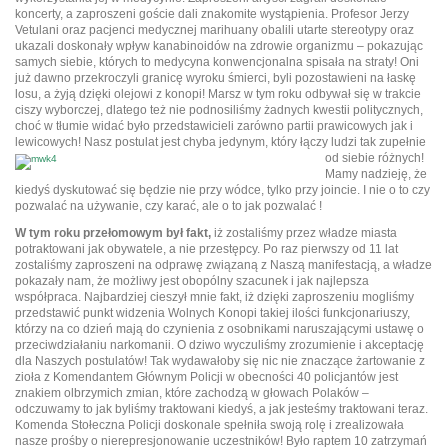
koncerty, a zaproszeni goście dali znakomite wystąpienia. Profesor Jerzy
Vetulani oraz pacjenci medycznej marihuany obalili utarte stereotypy oraz
ukazali doskonały wpływ kanabinoidów na zdrowie organizmu – pokazując
samych siebie, których to medycyna konwencjonalna spisała na straty! Oni
już dawno przekroczyli granicę wyroku śmierci, byli pozostawieni na łaskę
losu, a żyją dzięki olejowi z konopi! Marsz w tym roku odbywał się w trakcie
ciszy wyborczej, dlatego też nie podnosiliśmy żadnych kwestii politycznych,
choć w tłumie widać było przedstawicieli zarówno partii prawicowych jak i
lewicowych! Nasz postulat jest chyba jedynym, który
łączy ludzi tak zupełnie
od siebie różnych!
Mamy nadzieję, że
kiedyś dyskutować się będzie nie przy wódce, tylko przy joincie. I nie o to czy
pozwalać na używanie, czy karać, ale o to jak pozwalać !
W tym roku przełomowym był fakt,
iż zostaliśmy przez władze miasta
potraktowani jak obywatele, a nie przestępcy. Po raz pierwszy od 11 lat
zostaliśmy zaproszeni na odprawę związaną z Naszą manifestacją, a władze
pokazały nam, że możliwy jest obopólny szacunek i jak najlepsza
współpraca. Najbardziej cieszył mnie fakt, iż dzięki zaproszeniu mogliśmy
przedstawić punkt widzenia Wolnych Konopi takiej ilości funkcjonariuszy,
którzy na co dzień mają do czynienia z osobnikami naruszającymi ustawę o
przeciwdziałaniu narkomanii. O dziwo wyczuliśmy zrozumienie i akceptację
dla Naszych postulatów! Tak wydawałoby się nic nie znaczące żartowanie z
zioła z Komendantem Głównym Policji w obecności 40 policjantów jest
znakiem olbrzymich zmian, które zachodzą w głowach Polaków –
odczuwamy to jak byliśmy traktowani kiedyś, a jak jesteśmy traktowani teraz.
Komenda Stołeczna Policji doskonale spełniła swoją rolę i zrealizowała
nasze prośby o nierepresjonowanie uczestników! Było raptem 10 zatrzymań