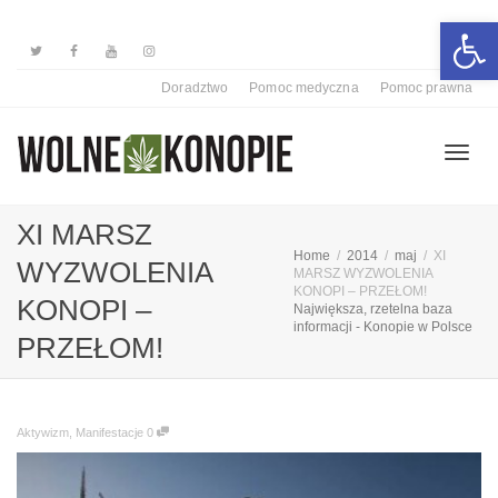
Otwórz 
Doradztwo
Pomoc medyczna
Pomoc prawna
Przełą
XI MARSZ
Home
2014
maj
XI
WYZWOLENIA
MARSZ WYZWOLENIA
nawiga
KONOPI – PRZEŁOM!
KONOPI –
Największa, rzetelna baza
informacji - Konopie w Polsce
PRZEŁOM!
Aktywizm
,
Manifestacje
0