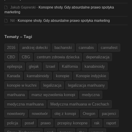
Jakub Gajewski
-
Konopne shoty. Gdy absurdalne prawo spotyka
marketing
Nil
-
Konopne shoty. Gdy absurdalne prawo spotyka marketing
Tematy – Tagi
2016
andrzej dołecki
bachanski
cannabis
cannafest
CBD
CBG
centrum zdrowia dziecka
depenalizacja
epilepsja
glejak
Izrael
Kalifornia
kanabinoidy
Kanada
kannabinoidy
konopie
Konopie indyjskie
konopie w kuchni
legalizacja
legalizacja marihuany
marihuana
marsz wyzwolenia konopi
medyczna
medyczna marihuana
Medyczna marihuana w Czechach
nowotwory
nowotwór
olej z konopi
Oregon
pacjenci
policja
poseł
prawo
przepisy konopne
rak
raport