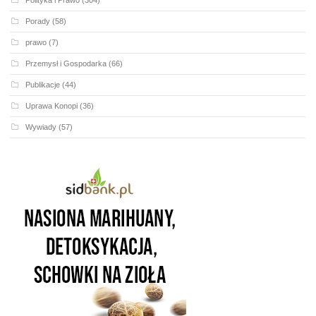
Porady
(58)
prawo
(7)
Przemysł i Gospodarka
(66)
Publikacje
(44)
Uprawa Konopi
(36)
Wywiady
(57)