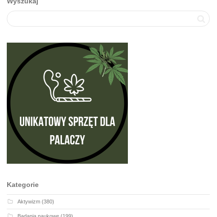
Wyszukaj
Kategorie
Aktywizm
(380)
Badania naukowe
(199)