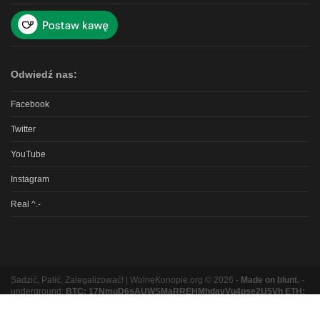
Odwiedź nas:
Facebook
Twitter
YouTube
Instagram
Real ^.-
Sadzić, Palić, Zalegalizować! | WolneKonopie.org © 2026 -
Made on blunt.
-
underground:
BTC: 17NmuD6sAUWSMaRREHMhdavVu4pse2U5Vh ETH:
0xb8e9b131bc5a3e06e3a87ad319f5e5b9b1f9ed16