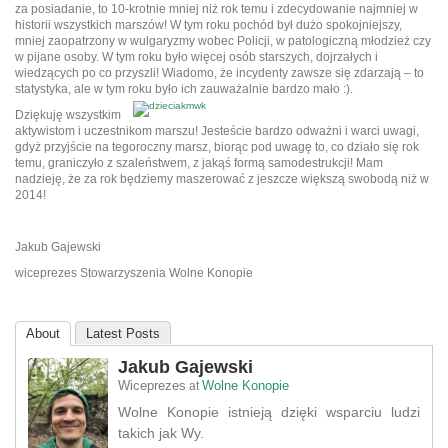
za posiadanie, to 10-krotnie mniej niż rok temu i zdecydowanie najmniej w
historii wszystkich marszów! W tym roku pochód był dużo spokojniejszy,
mniej zaopatrzony w wulgaryzmy wobec Policji, w patologiczną młodzież czy
w pijane osoby. W tym roku było więcej osób starszych, dojrzałych i
wiedzących po co przyszli! Wiadomo, że incydenty zawsze się zdarzają – to
statystyka, ale w tym roku było ich
zauważalnie bardzo mało :).
Dziękuję wszystkim
aktywistom i uczestnikom marszu! Jesteście bardzo odważni i warci uwagi,
gdyż przyjście na tegoroczny marsz, biorąc pod uwagę to, co działo się rok
temu, graniczyło z szaleństwem, z jakąś formą samodestrukcji! Mam
nadzieję, że za rok będziemy maszerować z jeszcze większą swobodą niż w
2014!
Jakub Gajewski
wiceprezes Stowarzyszenia Wolne Konopie
About
Latest Posts
Jakub Gajewski
Wiceprezes
Wolne Konopie
at
Wolne Konopie istnieją dzięki wsparciu ludzi
takich jak Wy.