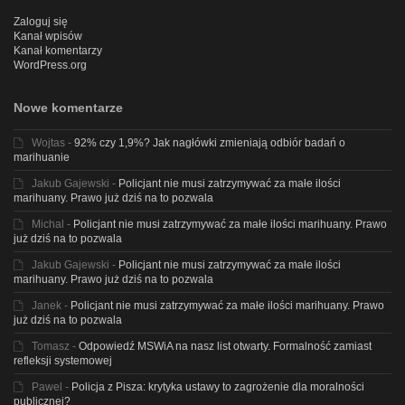
Zaloguj się
Kanał wpisów
Kanał komentarzy
WordPress.org
Nowe komentarze
Wojtas
-
92% czy 1,9%? Jak nagłówki zmieniają odbiór badań o
marihuanie
Jakub Gajewski
-
Policjant nie musi zatrzymywać za małe ilości
marihuany. Prawo już dziś na to pozwala
Michal
-
Policjant nie musi zatrzymywać za małe ilości marihuany. Prawo
już dziś na to pozwala
Jakub Gajewski
-
Policjant nie musi zatrzymywać za małe ilości
marihuany. Prawo już dziś na to pozwala
Janek
-
Policjant nie musi zatrzymywać za małe ilości marihuany. Prawo
już dziś na to pozwala
Tomasz
-
Odpowiedź MSWiA na nasz list otwarty. Formalność zamiast
refleksji systemowej
Pawel
-
Policja z Pisza: krytyka ustawy to zagrożenie dla moralności
publicznej?