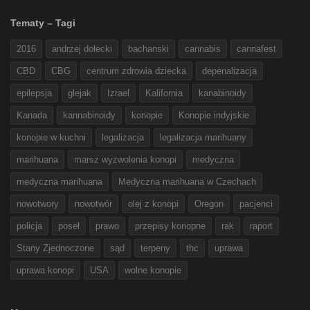
Tematy – Tagi
2016
andrzej dołecki
bachanski
cannabis
cannafest
CBD
CBG
centrum zdrowia dziecka
depenalizacja
epilepsja
glejak
Izrael
Kalifornia
kanabinoidy
Kanada
kannabinoidy
konopie
Konopie indyjskie
konopie w kuchni
legalizacja
legalizacja marihuany
marihuana
marsz wyzwolenia konopi
medyczna
medyczna marihuana
Medyczna marihuana w Czechach
nowotwory
nowotwór
olej z konopi
Oregon
pacjenci
policja
poseł
prawo
przepisy konopne
rak
raport
Stany Zjednoczone
sąd
terpeny
thc
uprawa
uprawa konopi
USA
wolne konopie