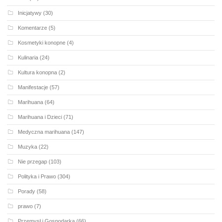
Inicjatywy
(30)
Komentarze
(5)
Kosmetyki konopne
(4)
Kulinaria
(24)
Kultura konopna
(2)
Manifestacje
(57)
Marihuana
(64)
Marihuana i Dzieci
(71)
Medyczna marihuana
(147)
Muzyka
(22)
Nie przegap
(103)
Polityka i Prawo
(304)
Porady
(58)
prawo
(7)
Przemysł i Gospodarka
(66)