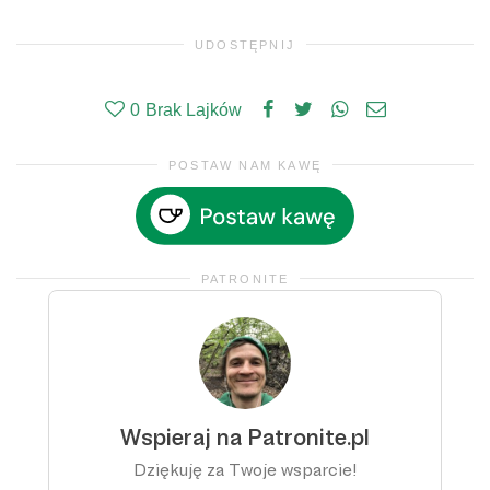
UDOSTĘPNIJ
0
Brak Lajków
POSTAW NAM KAWĘ
PATRONITE