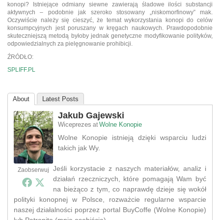
konopi? Istniejące odmiany siewne zawierają śladowe ilości substancji
aktywnych – podobnie jak szeroko stosowany „niskomorfinowy” mak.
Oczywiście należy się cieszyć, że temat wykorzystania konopi do celów
konsumpcyjnych jest poruszany w kręgach naukowych. Prawdopodobnie
skuteczniejszą metodą byłoby jednak genetyczne modyfikowanie polityków,
odpowiedzialnych za pielęgnowanie prohibicji.
ŹRÓDŁO:
SPLIFF.PL
About
Latest Posts
Jakub Gajewski
Wiceprezes
Wolne Konopie
at
Wolne Konopie istnieją dzięki wsparciu ludzi
takich jak Wy.
Jeśli korzystacie z naszych materiałów, analiz i
Zaobserwuj
działań rzeczniczych, które pomagają Wam być
na bieżąco z tym, co naprawdę dzieje się wokół
polityki konopnej w Polsce, rozważcie regularne wsparcie
naszej działalności poprzez portal BuyCoffe (Wolne Konopie)