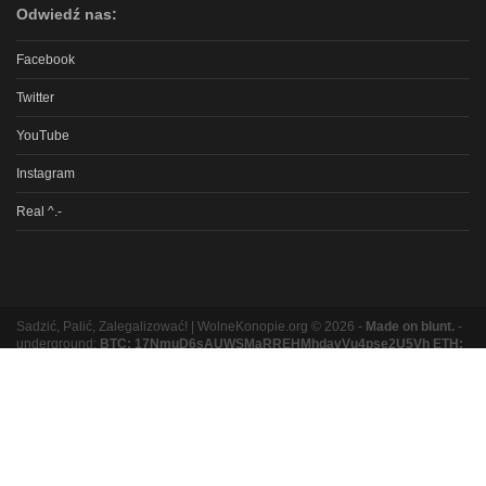
Odwiedź nas:
Facebook
Twitter
YouTube
Instagram
Real ^.-
Sadzić, Palić, Zalegalizować! | WolneKonopie.org © 2026 -
Made on blunt.
-
underground:
BTC: 17NmuD6sAUWSMaRREHMhdavVu4pse2U5Vh ETH:
0xb8e9b131bc5a3e06e3a87ad319f5e5b9b1f9ed16
Partnerzy