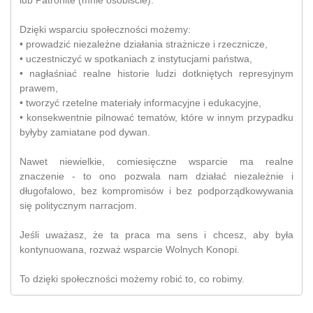
lub Patronite (mnie osobiście).
Dzięki wsparciu społeczności możemy:
• prowadzić niezależne działania strażnicze i rzecznicze,
• uczestniczyć w spotkaniach z instytucjami państwa,
• nagłaśniać realne historie ludzi dotkniętych represyjnym
prawem,
• tworzyć rzetelne materiały informacyjne i edukacyjne,
• konsekwentnie pilnować tematów, które w innym przypadku
byłyby zamiatane pod dywan.
Nawet niewielkie, comiesięczne wsparcie ma realne
znaczenie - to ono pozwala nam działać niezależnie i
długofalowo, bez kompromisów i bez podporządkowywania
się politycznym narracjom.
Jeśli uważasz, że ta praca ma sens i chcesz, aby była
kontynuowana, rozważ wsparcie Wolnych Konopi.
To dzięki społeczności możemy robić to, co robimy.