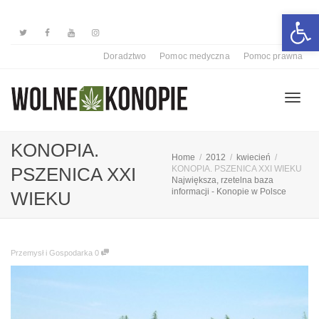
Otwórz 
Doradztwo
Pomoc medyczna
Pomoc prawna
Przełą
KONOPIA.
Home
2012
kwiecień
PSZENICA XXI
KONOPIA. PSZENICA XXI WIEKU
Największa, rzetelna baza
nawiga
informacji - Konopie w Polsce
WIEKU
Przemysł i Gospodarka
0