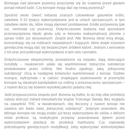
Borlauga nad plonami pszenicy przyczyniły się do ocalenia przed głodem
ponad miliard ludzi. Czy konopie mogą stać się nową pszenicą?
Spośród około ćwierć miliarda znanych człowiekowi gatunków roślin,
zaledwie 5-10 tysięcy wykorzystywane jest w celach spożywczych, w tym
zaledwie około stu, które mogą stanowić podstawowe źródło pożywienia (jak
ryż, ziemniaki czy pszenica). Dotychczasowe badania nad sposobami
przezwyciężenia klęski głodu szły w kierunku maksymalizacji plonów z
upraw roślin już stosowanych. Zespół prof. Alte Bonesa obrał inną drogę,
koncentrując się na roślinach niejadalnych i trujących, które dzięki inżynierii
genetycznej mogą stać się bezpiecznym źródłem kalorii. Jednym z wniosków
z ich prac jest potencjał wykorzystania w tym celu cannabis.
Dotychczasowe eksperymenty, prowadzone na rzepaku, dają obiecujące
rezultaty – naukowcom udało się wyeliminować toksyczne substancje
produkowane przez roślinę. Nie trudno zgadnąć, jaką „toksycznej
substancję” chcą w następnej kolejności wyeliminować z konopi. Szybko
rosnące, wytrzymałe i w całości znajdujące zastosowanie w przemyśle
konopie są idealnym kandydatem na roślinę o przeznaczeniu spożywczym –
z nasion tłoczy się bowiem wysokiej jakości jadalny olej.
Jeśli przypuszczenia zespołu prof. Bonesa są trafne, to do listy ofiar prohibicji
należy doliczyć miliard mieszkańców krajów Trzeciego Świata. Bez względu
na zawartość THC w kwiatostanach, olej tłoczony z nasion konopi nie
zawiera ani śladu owej „toksycznej substancji”. Jedynym powodem, dla
którego konopie nie mogą zostać już teraz wykorzystane do celów, o których
mówi profesor, są restrykcyjne przepisy powodowane lękiem przed
wykorzystaniem plantacji do produkcji marihuany. Czy naprawdę
potrzebujemy genetycznych modyfikacji, żeby wykorzystać dobrodziejstwo