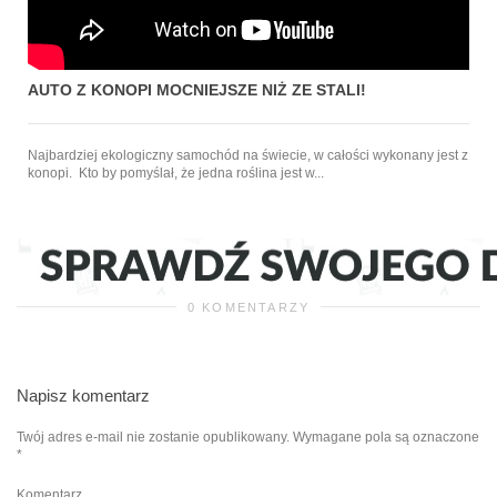
AUTO Z KONOPI MOCNIEJSZE NIŻ ZE STALI!
Najbardziej ekologiczny samochód na świecie, w całości wykonany jest z
konopi. Kto by pomyślał, że jedna roślina jest w...
0 KOMENTARZY
Napisz komentarz
Twój adres e-mail nie zostanie opublikowany.
Wymagane pola są oznaczone
*
Komentarz