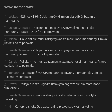
Nowe komentarze
Wojtas
-
92% czy 1,9%? Jak nagłówki zmieniają odbiór badań o
marihuanie
Jakub Gajewski
-
Policjant nie musi zatrzymywać za małe ilości
marihuany. Prawo już dziś na to pozwala
Michal
-
Policjant nie musi zatrzymywać za małe ilości marihuany. Prawo
już dziś na to pozwala
Jakub Gajewski
-
Policjant nie musi zatrzymywać za małe ilości
marihuany. Prawo już dziś na to pozwala
Janek
-
Policjant nie musi zatrzymywać za małe ilości marihuany. Prawo
już dziś na to pozwala
Tomasz
-
Odpowiedź MSWiA na nasz list otwarty. Formalność zamiast
refleksji systemowej
Pawel
-
Policja z Pisza: krytyka ustawy to zagrożenie dla moralności
publicznej?
Jakub Gajewski
-
Konopne shoty. Gdy absurdalne prawo spotyka
marketing
Nil
-
Konopne shoty. Gdy absurdalne prawo spotyka marketing