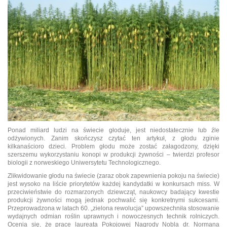
Ponad miliard ludzi na świecie głoduje, jest niedostatecznie lub źle
odżywionych. Zanim skończysz czytać ten artykuł, z głodu zginie
kilkanaścioro dzieci. Problem głodu może zostać załagodzony, dzięki
szerszemu wykorzystaniu konopi w produkcji żywności – twierdzi profesor
biologii z norweskiego Uniwersytetu Technologicznego.
Zlikwidowanie głodu na świecie (zaraz obok zapewnienia pokoju na świecie)
jest wysoko na liście priorytetów każdej kandydatki w konkursach miss. W
przeciwieństwie do rozmarzonych dziewcząt, naukowcy badający kwestie
produkcji żywności mogą jednak pochwalić się konkretnymi sukcesami.
Przeprowadzona w latach 60. „zielona rewolucja” upowszechniła stosowanie
wydajnych odmian roślin uprawnych i nowoczesnych technik rolniczych.
Ocenia się, że prace laureata Pokojowej Nagrody Nobla dr. Normana