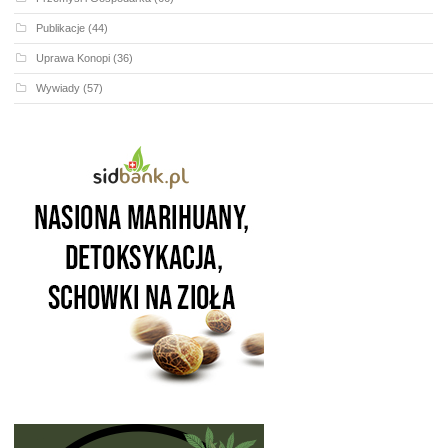
Publikacje
(44)
Uprawa Konopi
(36)
Wywiady
(57)