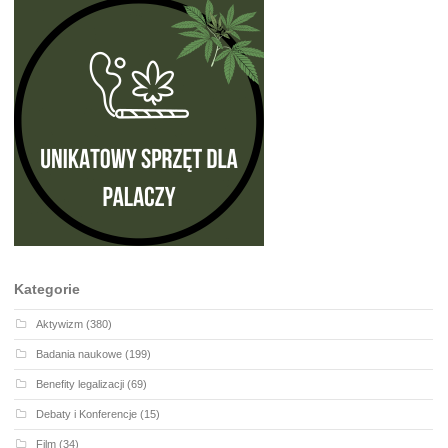
Kategorie
Aktywizm
(380)
Badania naukowe
(199)
Benefity legalizacji
(69)
Debaty i Konferencje
(15)
Film
(34)