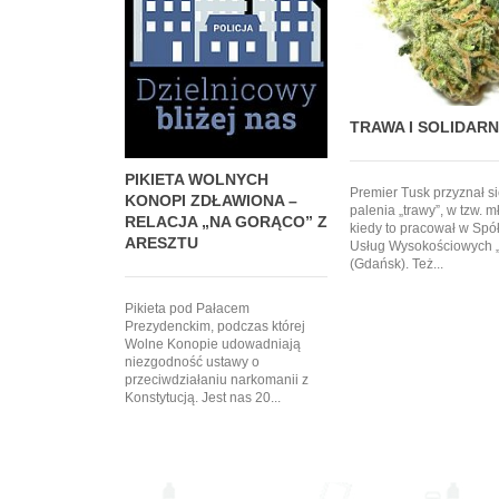
TRAWA I SOLIDAR
PIKIETA WOLNYCH
Premier Tusk przyznał s
KONOPI ZDŁAWIONA –
palenia „trawy”, w tzw. m
RELACJA „NA GORĄCO” Z
kiedy to pracował w Spół
ARESZTU
Usług Wysokościowych „
(Gdańsk). Też...
Pikieta pod Pałacem
Prezydenckim, podczas której
Wolne Konopie udowadniają
niezgodność ustawy o
przeciwdziałaniu narkomanii z
Konstytucją. Jest nas 20...