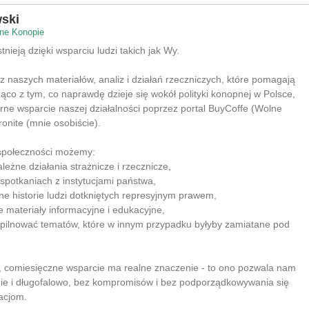
ski
ne Konopie
nieją dzięki wsparciu ludzi takich jak Wy.
 z naszych materiałów, analiz i działań rzeczniczych, które pomagają
co z tym, co naprawdę dzieje się wokół polityki konopnej w Polsce,
rne wsparcie naszej działalności poprzez portal BuyCoffe (Wolne
ronite (mnie osobiście).
 społeczności możemy:
leżne działania strażnicze i rzecznicze,
 spotkaniach z instytucjami państwa,
lne historie ludzi dotkniętych represyjnym prawem,
e materiały informacyjne i edukacyjne,
 pilnować tematów, które w innym przypadku byłyby zamiatane pod
e, comiesięczne wsparcie ma realne znaczenie - to ono pozwala nam
nie i długofalowo, bez kompromisów i bez podporządkowywania się
acjom.