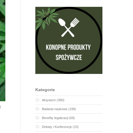
Kategorie
Aktywizm
(380)
j
Badania naukowe
(199)
Benefity legalizacji
(69)
Debaty i Konferencje
(15)