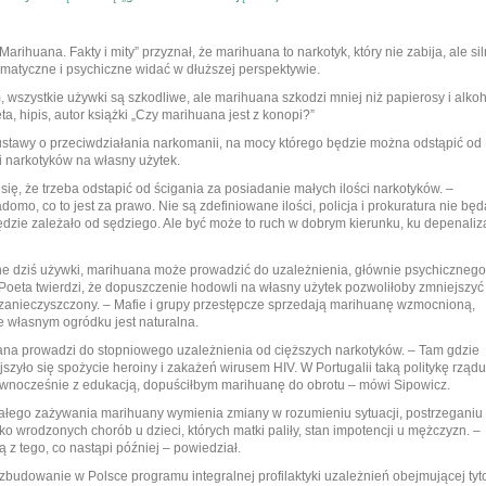
 „Marihuana. Fakty i mity” przyznał, że marihuana to narkotyk, który nie zabija, ale sil
matyczne i psychiczne widać w dłuższej perspektywie.
 wszystkie używki są szkodliwe, ale marihuana szkodzi mniej niż papierosy i alkoh
eta, hipis, autor książki „Czy marihuana jest z konopi?”
 ustawy o przeciwdziałania narkomanii, na mocy którego będzie można odstąpić od
ci narkotyków na własny użytek.
ię, że trzeba odstapić od ścigania za posiadanie małych ilości narkotyków. –
omo, co to jest za prawo. Nie są zdefiniowane ilości, policja i prokuratura nie będ
ędzie zależało od sędziego. Ale być może to ruch w dobrym kierunku, ku depenaliza
ne dziś używki, marihuana może prowadzić do uzależnienia, głównie psychicznego
Poeta twierdzi, że dopuszczenie hodowli na własny użytek pozwoliłoby zmniejszyć
zanieczyszczony. – Mafie i grupy przestępcze sprzedają marihuanę wzmocnioną,
 własnym ogródku jest naturalna.
huana prowadzi do stopniowego uzależnienia od cięższych narkotyków. – Tam gdzie
zyło się spożycie heroiny i zakażeń wirusem HIV. W Portugalii taką politykę rządu
ównocześnie z edukacją, dopuściłbym marihuanę do obrotu – mówi Sipowicz.
wałego zażywania marihuany wymienia zmiany w rozumieniu sytuacji, postrzeganiu
ko wrodzonych chorób u dzieci, których matki paliły, stan impotencji u mężczyzn. –
z tego, co nastąpi później – powiedział.
budowanie w Polsce programu integralnej profilaktyki uzależnień obejmującej tyt