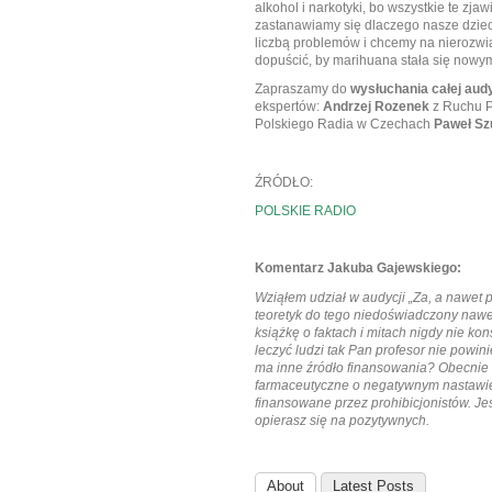
alkohol i narkotyki, bo wszystkie te zja
zastanawiamy się dlaczego nasze dzieci
liczbą problemów i chcemy na nierozwią
dopuścić, by marihuana stała się nowy
Zapraszamy do
wysłuchania całej audy
ekspertów:
Andrzej Rozenek
z Ruchu P
Polskiego Radia w Czechach
Paweł Sz
ŹRÓDŁO:
POLSKIE RADIO
Komentarz Jakuba Gajewskiego:
Wziąłem udział w audycji „Za, a nawet
teoretyk do tego niedoświadczony nawet
książkę o faktach i mitach nigdy nie ko
leczyć ludzi tak Pan profesor nie powi
ma inne źródło finansowania? Obecnie n
farmaceutyczne o negatywnym nastawien
finansowane przez prohibicjonistów. Jeś
opierasz się na pozytywnych.
About
Latest Posts