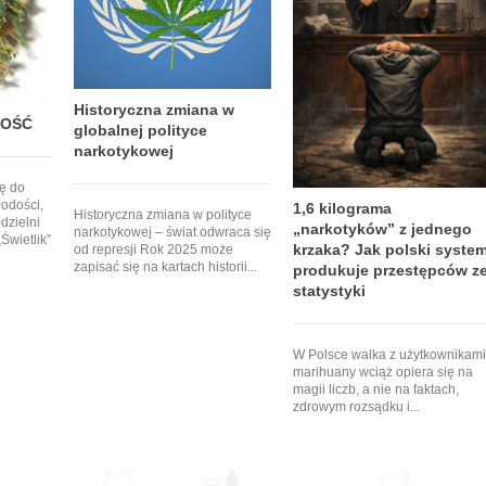
Historyczna zmiana w
NOŚĆ
globalnej polityce
narkotykowej
ię do
łodości,
1,6 kilograma
Historyczna zmiana w polityce
dzielni
„narkotyków” z jednego
narkotykowej – świat odwraca się
Świetlik”
krzaka? Jak polski syste
od represji Rok 2025 może
zapisać się na kartach historii...
produkuje przestępców z
statystyki
W Polsce walka z użytkownikami
marihuany wciąż opiera się na
magii liczb, a nie na faktach,
zdrowym rozsądku i...