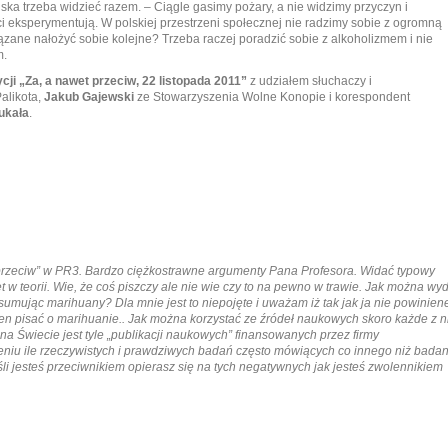
wiska trzeba widzieć razem. – Ciągle gasimy pożary, a nie widzimy przyczyn i
 eksperymentują. W polskiej przestrzeni społecznej nie radzimy sobie z ogromną
zane nałożyć sobie kolejne? Trzeba raczej poradzić sobie z alkoholizmem i nie
m.
cji „Za, a nawet przeciw, 22 listopada 2011”
z udziałem słuchaczy i
alikota,
Jakub
Gajewski
ze Stowarzyszenia Wolne Konopie i korespondent
ukała
.
 przeciw” w PR3. Bardzo ciężkostrawne argumenty Pana Profesora. Widać typowy
 w teorii. Wie, że coś piszczy ale nie wie czy to na pewno w trawie. Jak można wy
nsumując marihuany? Dla mnie jest to niepojęte i uważam iż tak jak ja nie powinie
nien pisać o marihuanie.. Jak można korzystać ze źródeł naukowych skoro każde z n
a Świecie jest tyle „publikacji naukowych” finansowanych przez firmy
iu ile rzeczywistych i prawdziwych badań często mówiących co innego niż badan
li jesteś przeciwnikiem opierasz się na tych negatywnych jak jesteś zwolennikiem