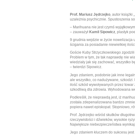
Prof. Mariusz Jędrzejko
, autor książki
uzależnia psychicznie. Spustoszenia so
– Marihuana nie jest czymś wyjątkowym,
– zauważył
Kamil Sipowicz
, plastyk po
9 grudnia wejdzie w życie nowelizacja
ścigania za posiadanie niewielkiej iloś
Goście Kuby Strzyczkowskiego zgodzili s
Problem w tym, że tak naprawdę nie wiad
wiedziały jak się zachować, wszystko b
– twierdzi Sipowicz.
Jego zdaniem, podobnie jak inne legal
ale wszystko, co nadużywane, szkodzi. 
ilość szkód wywoływanych przez towar 
szkodliwą dla zdrowia. Wyhodowana we
Podkreślił, że nieprawdą jest, iż mari
została zdepenalizowana bardzo zmniejs
popiera nawet episkopat. Stopniowo, r
Prof. Jędrzejko wśród skutków długotr
rzeczywistości i dźwieków, wysokie ryzy
Największe niebezpieczeństwa wynikają 
Jego zdaniem kluczem do sukcesu jest z