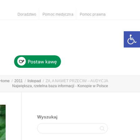
Doradztwo
Pomoc medyczna
Pomoc prawna
Otwórz 
Home
2011
listopad
ZA, A NAWET PRZECIW – AUDYCJA
Największa, rzetelna baza informacji - Konopie w Polsce
Wyszukaj