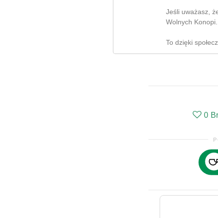
Jeśli uważasz, ż
Wolnych Konopi.
To dzięki społec
0
B
P