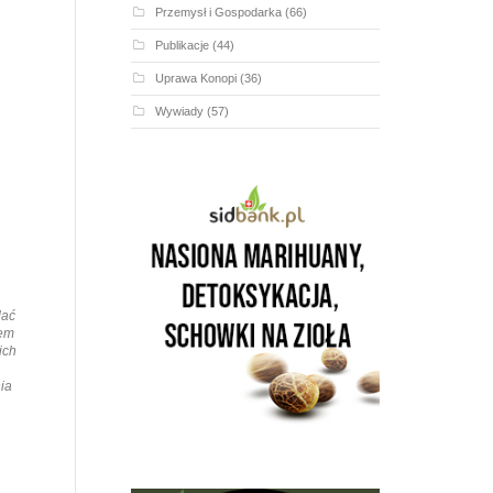
Przemysł i Gospodarka
(66)
Publikacje
(44)
Uprawa Konopi
(36)
Wywiady
(57)
dać
nem
ich
ia