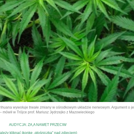
ihuana wywołuje trwałe zmiany w ośrodkowym układzie nerwowym. Argument o je
t – mówił w Trójce prof. Mariusz Jędrzejko z Mazowieckiego
AUDYCJA: ZA,A NAWET PRZECIW
ależy kliknąć ikonkę „głośniczka” nad zdjęciem)