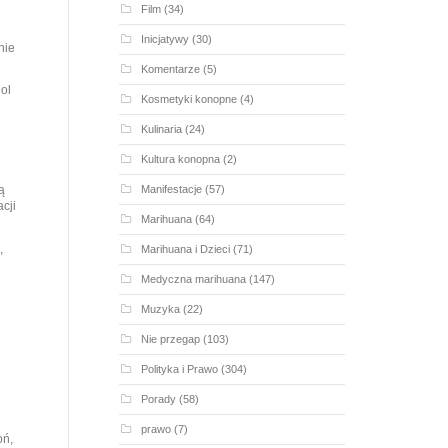
Film
(34)
Inicjatywy
(30)
nie
Komentarze
(5)
ol
Kosmetyki konopne
(4)
Kulinaria
(24)
Kultura konopna
(2)
Manifestacje
(57)
ą
cji
Marihuana
(64)
,
Marihuana i Dzieci
(71)
Medyczna marihuana
(147)
Muzyka
(22)
Nie przegap
(103)
Polityka i Prawo
(304)
Porady
(58)
prawo
(7)
oń,