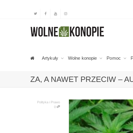
Artykuły
Wolne konopie
Pomoc
P
ZA, A NAWET PRZECIW – 
Polityka i Prawo
0