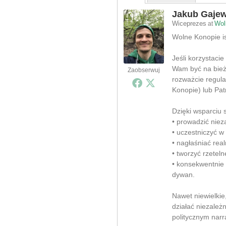
Jakub Gajew
Wiceprezes
Wol
at
Wolne Konopie ist
Jeśli korzystacie
Wam być na bieżą
Zaobserwuj
rozważcie regula
Konopie) lub Pat
Dzięki wsparciu
• prowadzić nieza
• uczestniczyć w
• nagłaśniać rea
• tworzyć rzeteln
• konsekwentnie
dywan.
Nawet niewielki
działać niezależ
politycznym narr