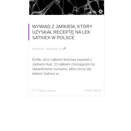
WYWIAD Z JARKIEM, KTÓRY
UZYSKAŁ RECEPTĘ NA LEK
SATIVEX W POLSCE
Aktywizm
,
Wywiady
10
Krótki, lecz całkiem treściwy wywiad z
Jarkiem Huk, 31-latkiem chorującym na
stwardnienie rozsiane, który leczy się
lekiem Sativex w...
Czytaj więcej
0
Brak Lajków