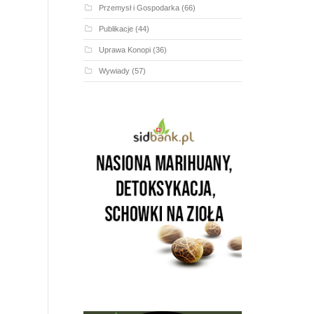
Przemysł i Gospodarka
(66)
Publikacje
(44)
Uprawa Konopi
(36)
Wywiady
(57)