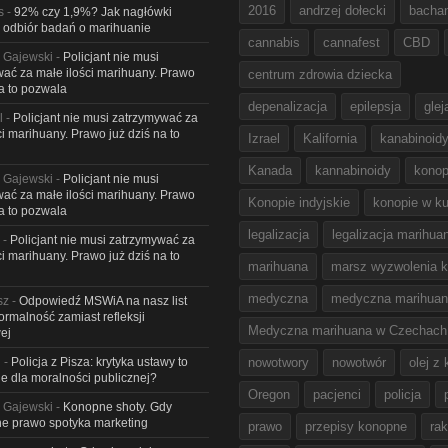
2016
andrzej dołecki
bacha
s
-
92% czy 1,9%? Jak nagłówki
 odbiór badań o marihuanie
cannabis
cannafest
CBD
 Gajewski
-
Policjant nie musi
ać za małe ilości marihuany. Prawo
centrum zdrowia dziecka
na to pozwala
depenalizacja
epilepsja
glej
l
-
Policjant nie musi zatrzymywać za
ci marihuany. Prawo już dziś na to
Izrael
Kalifornia
kanabinoid
Kanada
kannabinoidy
konop
 Gajewski
-
Policjant nie musi
ać za małe ilości marihuany. Prawo
Konopie indyjskie
konopie w ku
na to pozwala
legalizacja
legalizacja marihua
-
Policjant nie musi zatrzymywać za
ci marihuany. Prawo już dziś na to
marihuana
marsz wyzwolenia k
medyczna
medyczna marihua
sz
-
Odpowiedź MSWiA na nasz list
Formalność zamiast refleksji
Medyczna marihuana w Czechach
ej
l
-
Policja z Pisza: krytyka ustawy to
nowotwory
nowotwór
olej z
e dla moralności publicznej?
Oregon
pacjenci
policja
 Gajewski
-
Konopne shoty. Gdy
e prawo spotyka marketing
prawo
przepisy konopne
rak