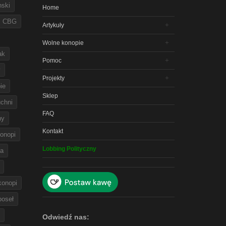
nski
Home
CBG
Artykuły
Wolne konopie
ak
Pomoc
y
Projekty
ie
Sklep
chni
FAQ
ny
Kontakt
onopi
Lobbing Polityczny
na
 konopi
poseł
Odwiedź nas: