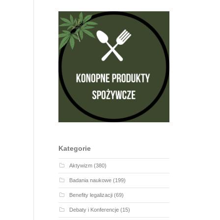
Kategorie
Aktywizm
(380)
Badania naukowe
(199)
Benefity legalizacji
(69)
Debaty i Konferencje
(15)