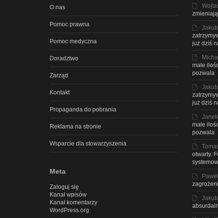
Wojta
O nas
zmieniają
Pomoc prawna
Jakub
zatrzymyw
Pomoc medyczna
już dziś 
Micha
Doradztwo
małe iloś
pozwala
Zarząd
Jakub
Kontakt
zatrzymyw
już dziś 
Propaganda do pobrania
Janek
małe iloś
Reklama na stronie
pozwala
Wsparcie dla stowarzyszenia
Toma
otwarty. 
systemow
Meta
Pawe
zagrożeni
Zaloguj się
Kanał wpisów
Jakub
Kanał komentarzy
absurdaln
WordPress.org