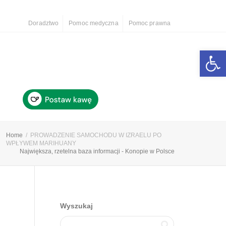
Doradztwo
Pomoc medyczna
Pomoc prawna
Otwórz 
Home
PROWADZENIE SAMOCHODU W IZRAELU PO
WPŁYWEM MARIHUANY
Największa, rzetelna baza informacji - Konopie w Polsce
Wyszukaj