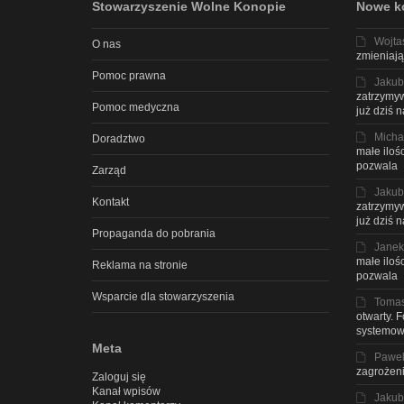
Stowarzyszenie Wolne Konopie
Nowe k
Wojta
O nas
zmieniają
Pomoc prawna
Jakub
zatrzymyw
Pomoc medyczna
już dziś 
Micha
Doradztwo
małe iloś
pozwala
Zarząd
Jakub
Kontakt
zatrzymyw
już dziś 
Propaganda do pobrania
Janek
małe iloś
Reklama na stronie
pozwala
Wsparcie dla stowarzyszenia
Toma
otwarty. 
systemow
Meta
Pawe
zagrożeni
Zaloguj się
Kanał wpisów
Jakub