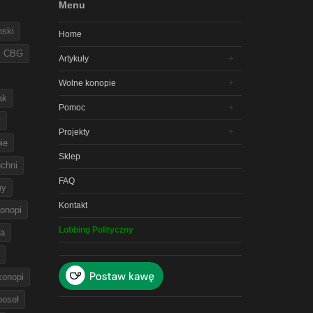
Menu
nski
Home
CBG
Artykuły
Wolne konopie
ak
Pomoc
y
Projekty
ie
Sklep
chni
FAQ
ny
Kontakt
onopi
Lobbing Polityczny
na
 konopi
poseł