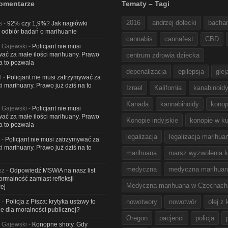
omentarze
Tematy – Tagi
2016
andrzej dołecki
bacha
s
-
92% czy 1,9%? Jak nagłówki
 odbiór badań o marihuanie
cannabis
cannafest
CBD
 Gajewski
-
Policjant nie musi
ać za małe ilości marihuany. Prawo
centrum zdrowia dziecka
na to pozwala
depenalizacja
epilepsja
glej
l
-
Policjant nie musi zatrzymywać za
ci marihuany. Prawo już dziś na to
Izrael
Kalifornia
kanabinoid
Kanada
kannabinoidy
konop
 Gajewski
-
Policjant nie musi
ać za małe ilości marihuany. Prawo
Konopie indyjskie
konopie w ku
na to pozwala
legalizacja
legalizacja marihua
-
Policjant nie musi zatrzymywać za
ci marihuany. Prawo już dziś na to
marihuana
marsz wyzwolenia k
medyczna
medyczna marihua
sz
-
Odpowiedź MSWiA na nasz list
Formalność zamiast refleksji
Medyczna marihuana w Czechach
ej
l
-
Policja z Pisza: krytyka ustawy to
nowotwory
nowotwór
olej z
e dla moralności publicznej?
Oregon
pacjenci
policja
 Gajewski
-
Konopne shoty. Gdy