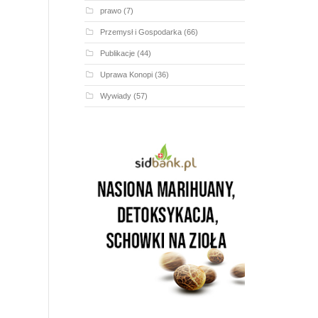
prawo
(7)
Przemysł i Gospodarka
(66)
Publikacje
(44)
Uprawa Konopi
(36)
Wywiady
(57)