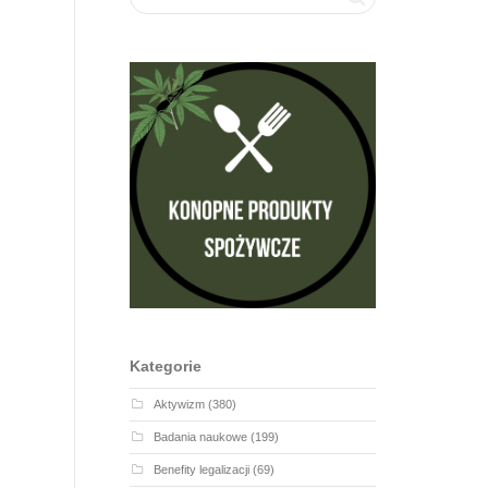
Kategorie
Aktywizm
(380)
Badania naukowe
(199)
Benefity legalizacji
(69)