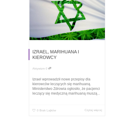
IZRAEL, MARIHUANA I
KIEROWCY
Aktywizm
0
Izrael wprowadził nowe przepisy dla
kierowców leczących się marihuaną.
Ministerstwo Zdrowia ogłosiło, że pacjenci
leczący się medyczną marihuaną muszą...
Czytaj więcej
0
Brak Lajków