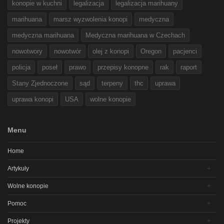
konopie w kuchni
legalizacja
legalizacja marihuany
marihuana
marsz wyzwolenia konopi
medyczna
medyczna marihuana
Medyczna marihuana w Czechach
nowotwory
nowotwór
olej z konopi
Oregon
pacjenci
policja
poseł
prawo
przepisy konopne
rak
raport
Stany Zjednoczone
sąd
terpeny
thc
uprawa
uprawa konopi
USA
wolne konopie
Menu
Home
Artykuły
Wolne konopie
Pomoc
Projekty