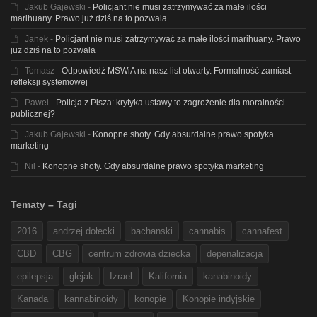
Jakub Gajewski
-
Policjant nie musi zatrzymywać za małe ilości
marihuany. Prawo już dziś na to pozwala
Janek
-
Policjant nie musi zatrzymywać za małe ilości marihuany. Prawo
już dziś na to pozwala
Tomasz
-
Odpowiedź MSWiA na nasz list otwarty. Formalność zamiast
refleksji systemowej
Pawel
-
Policja z Pisza: krytyka ustawy to zagrożenie dla moralności
publicznej?
Jakub Gajewski
-
Konopne shoty. Gdy absurdalne prawo spotyka
marketing
Nil
-
Konopne shoty. Gdy absurdalne prawo spotyka marketing
Tematy – Tagi
2016
andrzej dołecki
bachanski
cannabis
cannafest
CBD
CBG
centrum zdrowia dziecka
depenalizacja
epilepsja
glejak
Izrael
Kalifornia
kanabinoidy
Kanada
kannabinoidy
konopie
Konopie indyjskie