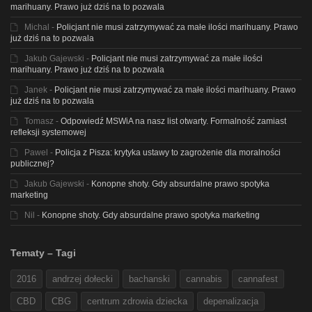
marihuany. Prawo już dziś na to pozwala
Michal
-
Policjant nie musi zatrzymywać za małe ilości marihuany. Prawo
już dziś na to pozwala
Jakub Gajewski
-
Policjant nie musi zatrzymywać za małe ilości
marihuany. Prawo już dziś na to pozwala
Janek
-
Policjant nie musi zatrzymywać za małe ilości marihuany. Prawo
już dziś na to pozwala
Tomasz
-
Odpowiedź MSWiA na nasz list otwarty. Formalność zamiast
refleksji systemowej
Pawel
-
Policja z Pisza: krytyka ustawy to zagrożenie dla moralności
publicznej?
Jakub Gajewski
-
Konopne shoty. Gdy absurdalne prawo spotyka
marketing
Nil
-
Konopne shoty. Gdy absurdalne prawo spotyka marketing
Tematy – Tagi
2016
andrzej dołecki
bachanski
cannabis
cannafest
CBD
CBG
centrum zdrowia dziecka
depenalizacja