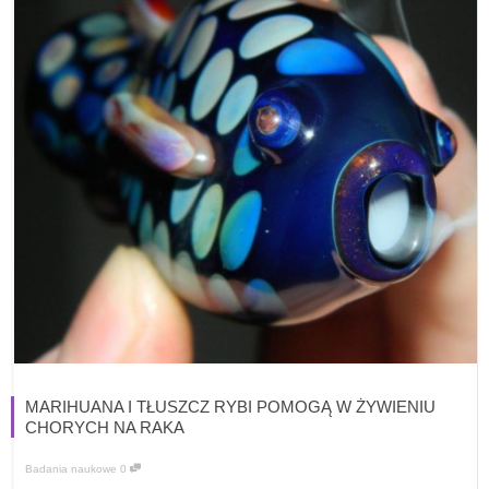
MARIHUANA I TŁUSZCZ RYBI POMOGĄ W ŻYWIENIU
CHORYCH NA RAKA
Badania naukowe
0