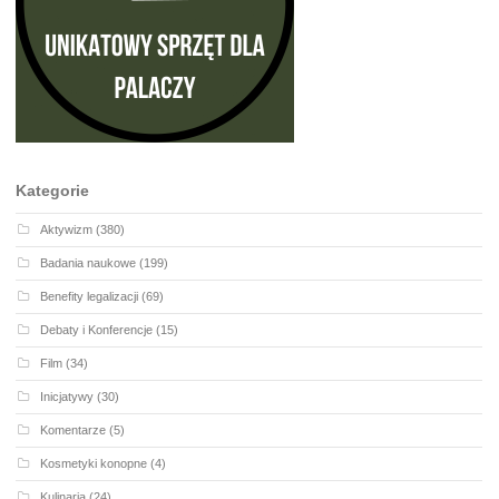
Kategorie
Aktywizm
(380)
Badania naukowe
(199)
Benefity legalizacji
(69)
Debaty i Konferencje
(15)
Film
(34)
Inicjatywy
(30)
Komentarze
(5)
Kosmetyki konopne
(4)
Kulinaria
(24)