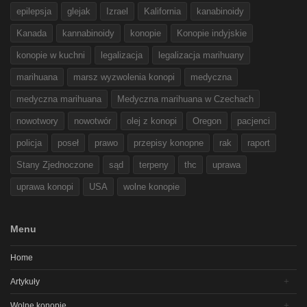
epilepsja
glejak
Izrael
Kalifornia
kanabinoidy
Kanada
kannabinoidy
konopie
Konopie indyjskie
konopie w kuchni
legalizacja
legalizacja marihuany
marihuana
marsz wyzwolenia konopi
medyczna
medyczna marihuana
Medyczna marihuana w Czechach
nowotwory
nowotwór
olej z konopi
Oregon
pacjenci
policja
poseł
prawo
przepisy konopne
rak
raport
Stany Zjednoczone
sąd
terpeny
thc
uprawa
uprawa konopi
USA
wolne konopie
Menu
Home
Artykuły
Wolne konopie