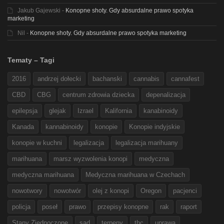
Jakub Gajewski
-
Konopne shoty. Gdy absurdalne prawo spotyka
marketing
Nil
-
Konopne shoty. Gdy absurdalne prawo spotyka marketing
Tematy – Tagi
2016
andrzej dołecki
bachanski
cannabis
cannafest
CBD
CBG
centrum zdrowia dziecka
depenalizacja
epilepsja
glejak
Izrael
Kalifornia
kanabinoidy
Kanada
kannabinoidy
konopie
Konopie indyjskie
konopie w kuchni
legalizacja
legalizacja marihuany
marihuana
marsz wyzwolenia konopi
medyczna
medyczna marihuana
Medyczna marihuana w Czechach
nowotwory
nowotwór
olej z konopi
Oregon
pacjenci
policja
poseł
prawo
przepisy konopne
rak
raport
Stany Zjednoczone
sąd
terpeny
thc
uprawa