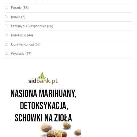
Porady
(58)
prawo
(7)
Przemysł i Gospodarka
(66)
Publikacje
(44)
Uprawa Konopi
(36)
Wywiady
(57)