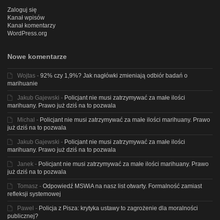
Zaloguj się
Kanał wpisów
Kanał komentarzy
WordPress.org
Nowe komentarze
Wojtas
-
92% czy 1,9%? Jak nagłówki zmieniają odbiór badań o
marihuanie
Jakub Gajewski
-
Policjant nie musi zatrzymywać za małe ilości
marihuany. Prawo już dziś na to pozwala
Michal
-
Policjant nie musi zatrzymywać za małe ilości marihuany. Prawo
już dziś na to pozwala
Jakub Gajewski
-
Policjant nie musi zatrzymywać za małe ilości
marihuany. Prawo już dziś na to pozwala
Janek
-
Policjant nie musi zatrzymywać za małe ilości marihuany. Prawo
już dziś na to pozwala
Tomasz
-
Odpowiedź MSWiA na nasz list otwarty. Formalność zamiast
refleksji systemowej
Pawel
-
Policja z Pisza: krytyka ustawy to zagrożenie dla moralności
publicznej?