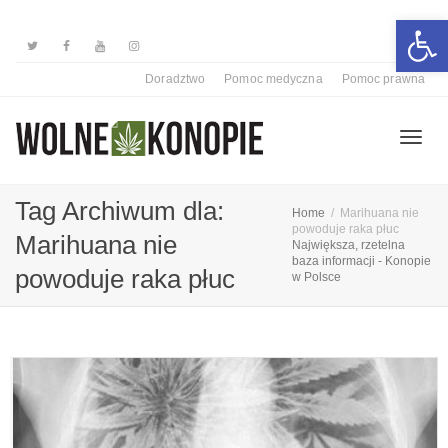
Otwórz 
Doradztwo
Pomoc medyczna
Pomoc prawna
Przełą
Tag Archiwum dla:
Home
Marihuana nie
powoduje raka płuc
Marihuana nie
Największa, rzetelna
baza informacji - Konopie
nawiga
powoduje raka płuc
w Polsce