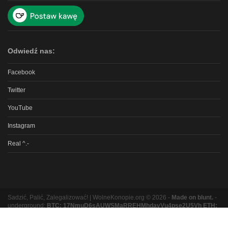
Odwiedź nas:
Facebook
Twitter
YouTube
Instagram
Real ^.-
Sadzić, Palić, Zalegalizować! | WolneKonopie.org © 2026 -
Made on blunt.
-
underground:
BTC: 17NmuD6sAUWSMaRREHMhdavVu4pse2U5Vh ETH:
0xb8e9b131bc5a3e06e3a87ad319f5e5b9b1f9ed16